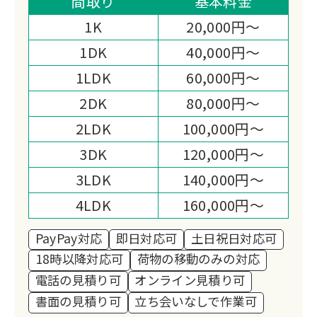
間取り
基本料金
出張費・査定費・キャンセル料すべて無
1K
20,000円～
料で、即日対応・現金買取も可能。
1DK
40,000円～
買取で回収費用を圧縮し、経済的な整理
1LDK
60,000円～
を実現します。
2DK
80,000円～
2LDK
100,000円～
3DK
120,000円～
3LDK
140,000円～
4LDK
160,000円～
PayPay対応
即日対応可
土日祝日対応可
18時以降対応可
荷物の移動のみの対応
電話の見積り可
オンライン見積り可
書面の見積り可
立ち会いなしで作業可