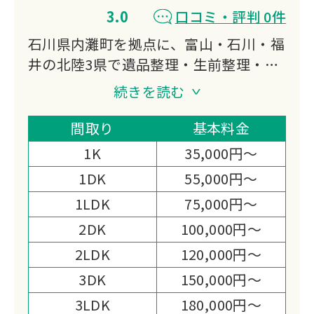
3.0
口コミ・評判 0件
石川県内灘町を拠点に、富山・石川・福
井の北陸3県で遺品整理・生前整理・特
殊清掃に24時間対応しています。
続きを読む
エアコンクリーニングを核とする清掃会
社の専門技術を活かし、遺品整理士在
間取り
基本料金
籍・出張料無料・女性と男性のペア対応
1K
35,000円～
体制が選ばれる理由です。
1DK
55,000円～
1LDK
75,000円～
2DK
100,000円～
2LDK
120,000円～
3DK
150,000円～
3LDK
180,000円～