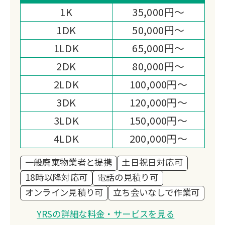
り、秘密厳守・女性スタッフ対応も実
1K
35,000円～
施。トラックサイズに応じた明確な料金
1DK
50,000円～
設定で安心。
1LDK
65,000円～
2DK
80,000円～
2LDK
100,000円～
3DK
120,000円～
3LDK
150,000円～
4LDK
200,000円～
一般廃棄物業者と提携
土日祝日対応可
18時以降対応可
電話の見積り可
オンライン見積り可
立ち会いなしで作業可
YRSの詳細な料金・サービスを見る