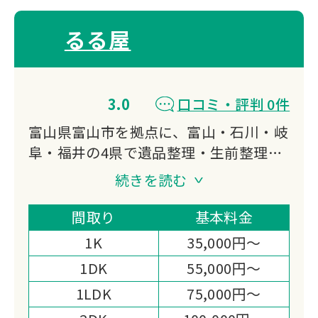
るる屋
3.0
口コミ・評判 0件
富山県富山市を拠点に、富山・石川・岐
阜・福井の4県で遺品整理・生前整理・
空き家片付けに対応する「るる屋」で
続きを読む
す。
美術品・骨董品の専門鑑定士による出張
間取り
基本料金
無料・即日現金払いの高価買取力と、お
1K
35,000円～
焚き上げ・遺品供養まで担う体制が選ば
1DK
55,000円～
れる理由です。
1LDK
75,000円～