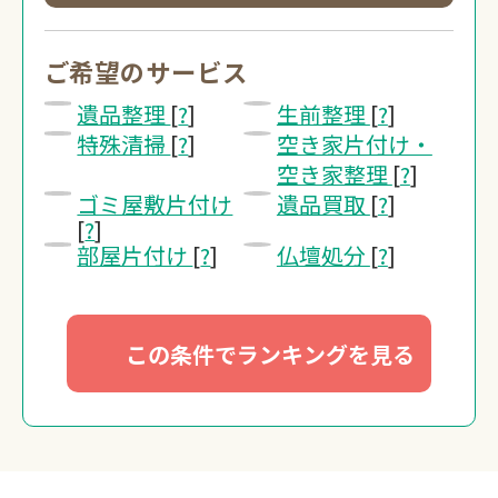
0120-20-13
受付 8:30～17:30
ご希望のサービス
遺品整理
[
?
]
生前整理
[
?
]
無料・24時間受付
特殊清掃
[
?
]
空き家片付け・
Webで無料見積り
空き家整理
[
?
]
ゴミ屋敷片付け
遺品買取
[
?
]
[
?
]
部屋片付け
[
?
]
仏壇処分
[
?
]
この条件でランキングを見る