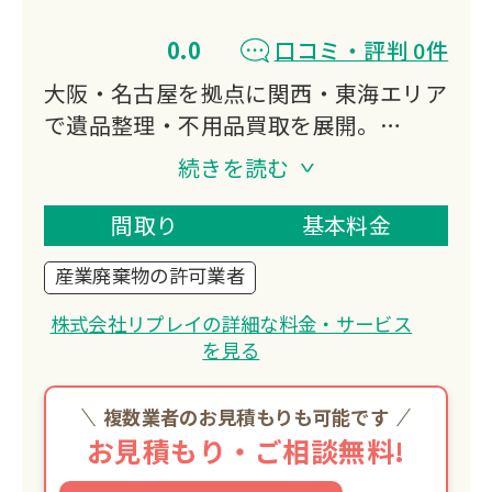
0.0
口コミ・評判 0件
大阪・名古屋を拠点に関西・東海エリア
で遺品整理・不用品買取を展開。
国内外に独自の販売ルートを持ち、業界
続きを読む
最高水準の幅広い品目の取り扱いが可能
です。
間取り
基本料金
大規模な保管施設と複数台の大型トラッ
産業廃棄物の許可業者
クを保有し、大量の不用品回収・保管に
も対応しています。
株式会社リプレイの詳細な料金・サービス
を見る
複数業者のお見積もりも可能です
お見積もり・ご相談無料!