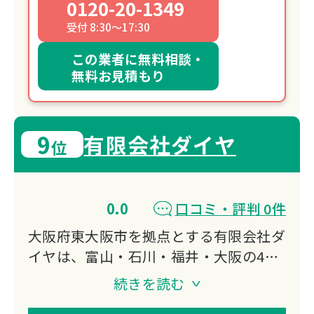
0120-20-1349
受付 8:30～17:30
この業者に無料相談・
無料お見積もり
9
有限会社ダイヤ
位
0.0
口コミ・評判 0件
大阪府東大阪市を拠点とする有限会社ダ
イヤは、富山・石川・福井・大阪の4府
県で遺品整理・空き家片付け・遺品買取
続きを読む
に対応しています。