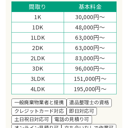
提供し、立ち会い不要のレポート対応も
間取り
基本料金
可能。経費削減により他社見積の半額で
1K
30,000円～
対応する独自システムを採用。
1DK
48,000円～
1LDK
63,000円～
2DK
63,000円～
2LDK
83,000円～
3DK
96,000円～
3LDK
151,000円～
4LDK
195,000円～
一般廃棄物業者と提携
遺品整理士の資格
クレジットカード対応
即日対応可
土日祝日対応可
電話の見積り可
オンライン見積り可
立ち会いなしで作業可