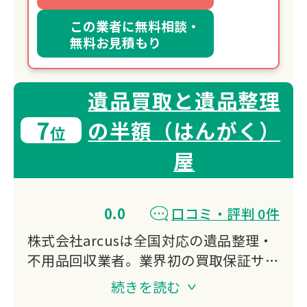
この業者に無料相談・
無料お見積もり
遺品買取と遺品整理
7
の半額（はんがく）
位
屋
0.0
口コミ・評判 0件
株式会社arcusは全国対応の遺品整理・
不用品回収業者。業界初の買取保証サー
ビスで、見積時の買取額を必ず保証。引
続きを読む
越・買取・整理・処分をワンストップで