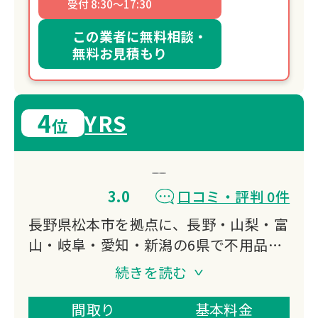
受付 8:30～17:30
この業者に無料相談・
無料お見積もり
4
YRS
位
3.0
口コミ・評判 0件
長野県松本市を拠点に、長野・山梨・富
山・岐阜・愛知・新潟の6県で不用品回
収・遺品整理・ゴミ屋敷清掃を展開。
続きを読む
24時間年中無休で即日対応も可能。他
社で断られた品も回収可能な場合があ
間取り
基本料金