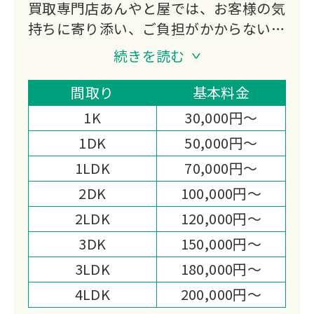
買取専門店あんやと屋では、お客様の気
持ちに寄り添い、ご負担がかからないよ
う全力でサポートいたします。
続きを読む
スピーディーなお見積りやまごころ込め
たサービスにより、高い満足度をいただ
間取り
基本料金
いております。
1K
30,000円～
遺品処分と同時に買取専門店ならではの
1DK
50,000円～
高価買取も可能ですので、お気軽に仰っ
1LDK
70,000円～
てください。
2DK
100,000円～
2LDK
120,000円～
3DK
150,000円～
3LDK
180,000円～
4LDK
200,000円～