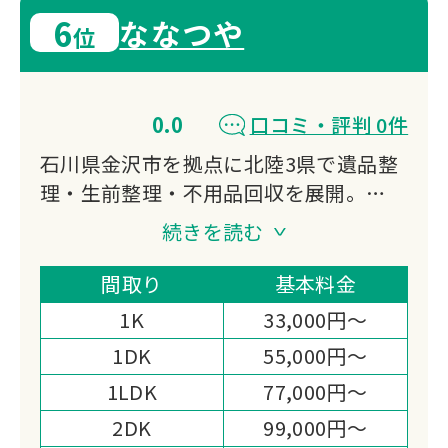
6
ななつや
位
0.0
口コミ・評判 0件
石川県金沢市を拠点に北陸3県で遺品整
理・生前整理・不用品回収を展開。
遺品整理士認定協会の優良事業所とし
続きを読む
て、遺品査定士による高額買取と環境配
慮のリサイクル活動で料金を抑えたサー
間取り
基本料金
ビスを提供。
1K
33,000円～
立ち会いなしでの作業や即日対応も可能
1DK
55,000円～
です。
1LDK
77,000円～
2DK
99,000円～