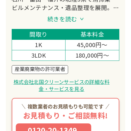
ビルメンテナンス・遺品整理を展開。
1997年創業以来、オフィス・工場・店
続きを読む
舗・住宅など多様な現場で培った確かな
技術力と、適正価格での直接施工にこだ
間取り
基本料金
わり、お客様の快適な住空間づくりをサ
1K
45,000円～
ポートしています。
3LDK
180,000円～
産業廃棄物の許可業者
株式会社北国クリーンサービスの詳細な料
金・サービスを見る
複数業者のお見積もりも可能です
お見積もり・ご相談無料!
0120-20-1349