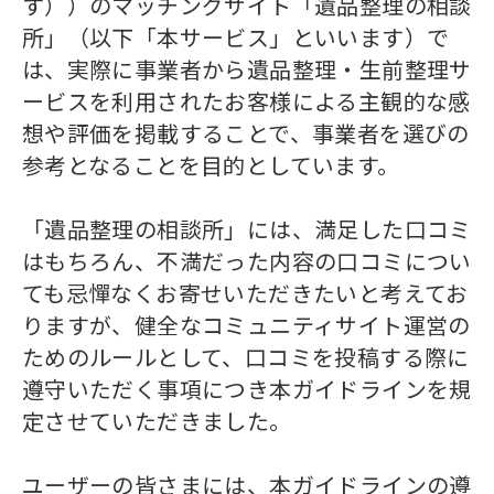
す））のマッチングサイト「遺品整理の相談
0120-20-1349
所」（以下「本サービス」といいます）で
受付 8:30～17:30
は、実際に事業者から遺品整理・生前整理サ
ービスを利用されたお客様による主観的な感
無料・24時間受付
想や評価を掲載することで、事業者を選びの
参考となることを目的としています。
Webで無料見積りする
「遺品整理の相談所」には、満足した口コミ
はもちろん、不満だった内容の口コミについ
ても忌憚なくお寄せいただきたいと考えてお
りますが、健全なコミュニティサイト運営の
ためのルールとして、口コミを投稿する際に
遵守いただく事項につき本ガイドラインを規
定させていただきました。
ユーザーの皆さまには、本ガイドラインの遵