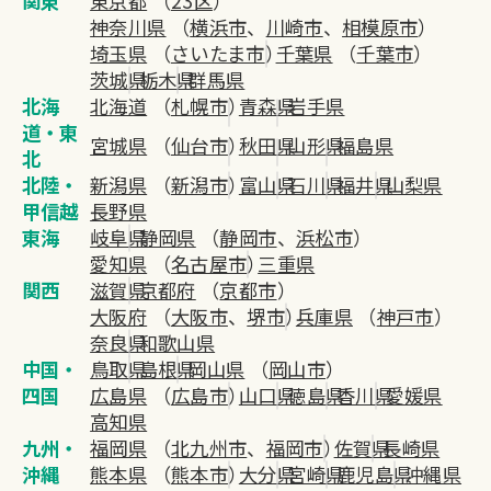
関東
東京都
（
23区
）
神奈川県
（
横浜市
、
川崎市
、
相模原市
）
埼玉県
（
さいたま市
）
千葉県
（
千葉市
）
茨城県
栃木県
群馬県
北海
北海道
（
札幌市
）
青森県
岩手県
道・東
宮城県
（
仙台市
）
秋田県
山形県
福島県
北
北陸・
新潟県
（
新潟市
）
富山県
石川県
福井県
山梨県
甲信越
長野県
東海
岐阜県
静岡県
（
静岡市
、
浜松市
）
愛知県
（
名古屋市
）
三重県
関西
滋賀県
京都府
（
京都市
）
大阪府
（
大阪市
、
堺市
）
兵庫県
（
神戸市
）
奈良県
和歌山県
中国・
鳥取県
島根県
岡山県
（
岡山市
）
四国
広島県
（
広島市
）
山口県
徳島県
香川県
愛媛県
高知県
九州・
福岡県
（
北九州市
、
福岡市
）
佐賀県
長崎県
沖縄
熊本県
（
熊本市
）
大分県
宮崎県
鹿児島県
沖縄県