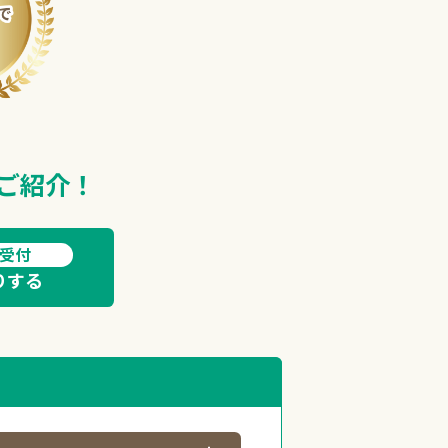
、
ご紹介！
間受付
りする