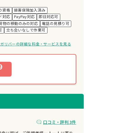
の資格
損害保険加入済み
ド対応
PayPay対応
即日対応可
荷物の移動のみの対応
電話の見積り可
可
立ち会いなしで作業可
けガリバーの詳細な料金・サービスを見る
9
口コミ・評判 3件
理念に掲げ、ご依頼者様一人一人に寄り