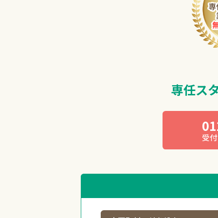
専任ス
01
受付 