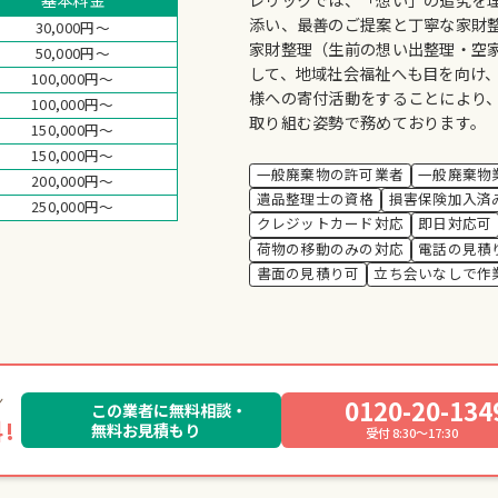
添い、最善のご提案と丁寧な家財
30,000円～
家財整理（生前の想い出整理・空
50,000円～
して、地域社会福祉へも目を向け
100,000円～
様への寄付活動をすることにより
100,000円～
取り組む姿勢で務めております。
150,000円～
150,000円～
一般廃棄物の許可業者
一般廃棄物
200,000円～
遺品整理士の資格
損害保険加入済
250,000円～
クレジットカード対応
即日対応可
荷物の移動のみの対応
電話の見積
書面の見積り可
立ち会いなしで作
0120-20-134
この業者に無料相談・
!
無料お見積もり
受付 8:30～17:30