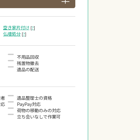
空き家片付け
[
?
]
仏壇処分
[
?
]
不用品回収
残置物撤去
遺品の配送
業者
遺品整理士の資格
対応
PayPay対応
荷物の移動のみの対応
立ち会いなしで作業可