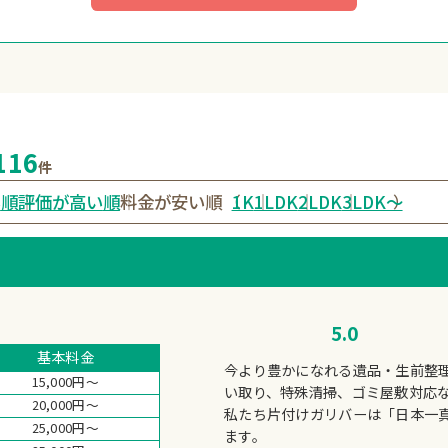
116
件
い
順
評価が高い
順
料金が安い順
1K
1LDK
2LDK
3LDK〜
（
）
5.0
基本料金
今より豊かになれる遺品・生前整
15,000円～
い取り、特殊清掃、ゴミ屋敷対応
20,000円～
私たち片付けガリバーは「日本一
25,000円～
ます。