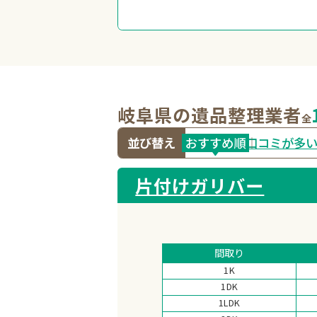
岐阜県の遺品整理業者
全
並び替え
おすすめ
順
口コミが多
片付けガリバー
間取り
1K
1DK
1LDK