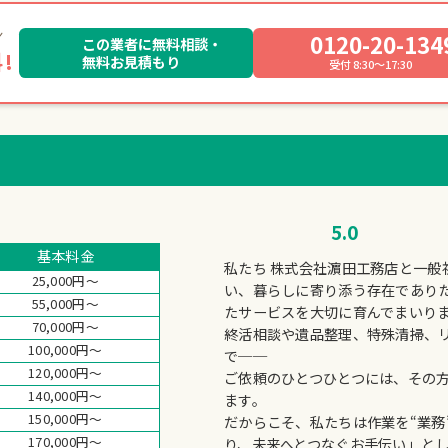
0120-20-134
この業者に無料相談・
!
無料お見積もり
受付 8:30～17:30
5.0
基本料金
私たち 株式会社濵田工務店と一般
25,000円～
い、暮らしに寄り添う存在であり
55,000円～
たサービスを大切に育んでまいり
70,000円～
終活相談や遺品整理、特殊清掃、
100,000円～
で──
120,000円～
ご依頼のひとつひとつには、その
140,000円～
ます。
150,000円～
だからこそ、私たちは作業を“業務
170,000円～
り、未来へとつなぐお手伝い」と