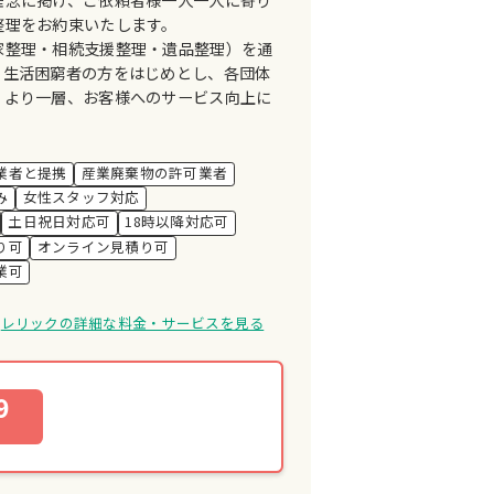
整理をお約束いたします。
家整理・相続支援整理・遺品整理）を通
、生活困窮者の方をはじめとし、各団体
、より一層、お客様へのサービス向上に
業者と提携
産業廃棄物の許可業者
み
女性スタッフ対応
土日祝日対応可
18時以降対応可
り可
オンライン見積り可
業可
レリックの詳細な料金・サービスを見る
9