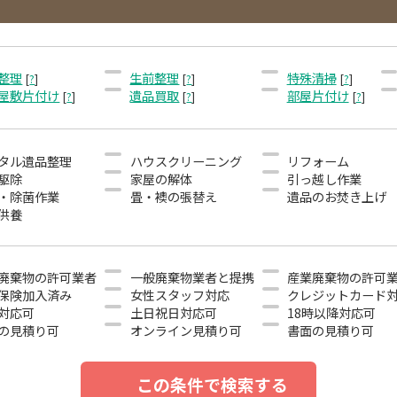
整理
生前整理
特殊清掃
[
?
]
[
?
]
[
?
]
屋敷片付け
遺品買取
部屋片付け
[
?
]
[
?
]
[
?
]
タル遺品整理
ハウスクリーニング
リフォーム
駆除
家屋の解体
引っ越し作業
・除菌作業
畳・襖の張替え
遺品のお焚き上げ
供養
廃棄物の許可業者
一般廃棄物業者と提携
産業廃棄物の許可
保険加入済み
女性スタッフ対応
クレジットカード
対応可
土日祝日対応可
18時以降対応可
の見積り可
オンライン見積り可
書面の見積り可
この条件で検索する