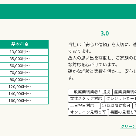
3.0
基本料金
当社は「安心と信頼」を大切に、
ております。
13,000円～
故人の思い出を尊重し、ご家族の
35,000円～
な対応を心がけています。
50,000円～
確かな経験と実績を活かし、安心
70,000円～
す。
90,000円～
120,000円～
一般廃棄物業者と提携
産業廃棄物
140,000円～
女性スタッフ対応
クレジットカー
160,000円～
土日祝日対応可
18時以降対応可
オンライン見積り可
書面の見積り
クリー