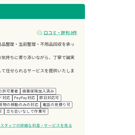
口コミ・評判 0件
遺品整理・生前整理・不用品回収を承っ
お気持ちに寄り添いながら、丁寧で誠実
して任せられるサービスを提供いたしま
の許可業者
損害保険加入済み
ド対応
PayPay対応
即日対応可
荷物の移動のみの対応
電話の見積り可
可
立ち会いなしで作業可
ンスタッフの詳細な料金・サービスを見る