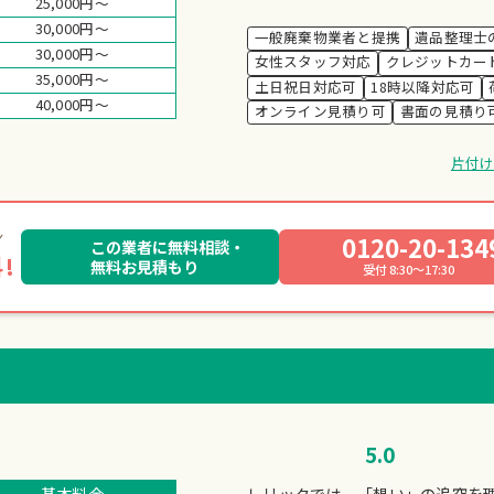
25,000円～
30,000円～
一般廃棄物業者と提携
遺品整理士
30,000円～
女性スタッフ対応
クレジットカー
35,000円～
土日祝日対応可
18時以降対応可
40,000円～
オンライン見積り可
書面の見積り
片付
0120-20-134
この業者に無料相談・
!
無料お見積もり
受付 8:30～17:30
5.0
基本料金
レリックでは、「想い」の追究を