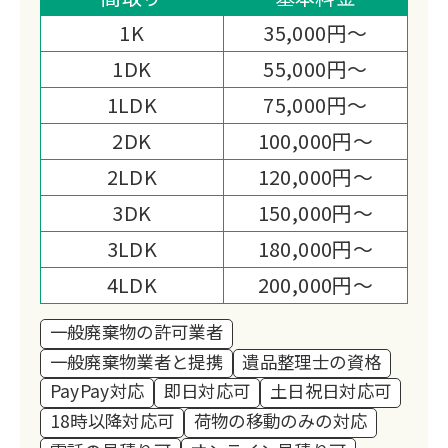
し、遺品整理士も在籍。
1K
35,000円～
お焚き上げや遺品供養まで対応できる、
1DK
55,000円～
きめ細かな体制が特徴です。
1LDK
75,000円～
2DK
100,000円～
2LDK
120,000円～
3DK
150,000円～
3LDK
180,000円～
4LDK
200,000円～
一般廃棄物の許可業者
一般廃棄物業者と提携
遺品整理士の資格
PayPay対応
即日対応可
土日祝日対応可
18時以降対応可
荷物の移動のみの対応