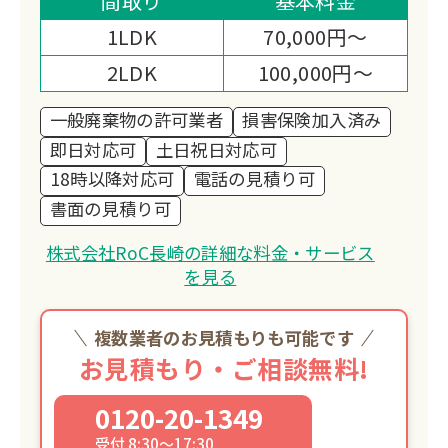
間取り
基本料金
で、最短翌日のスピード対応が可能で
1LDK
70,000円～
す。お客様の想いに寄り添い、故人との
2LDK
100,000円～
思い出を大切にしながら丁寧に整理しま
す。
一般廃棄物の許可業者
損害保険加入済み
即日対応可
土日祝日対応可
18時以降対応可
電話の見積り可
書面の見積り可
株式会社RoC長崎の詳細な料金・サービス
を見る
複数業者のお見積もりも可能です
お見積もり・ご相談無料!
0120-20-1349
受付 8:30～17:30