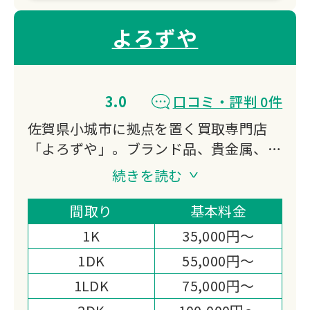
よろずや
3.0
口コミ・評判 0件
佐賀県小城市に拠点を置く買取専門店
「よろずや」。ブランド品、貴金属、家
電、骨董品など幅広いジャンルに対応
続きを読む
し、専門スタッフが一点一点丁寧に査
定。ネット予約システムで24時間いつ
間取り
基本料金
でも買取日時を指定でき、生前整理や断
1K
35,000円～
捨離のサポートも行っています。
1DK
55,000円～
1LDK
75,000円～