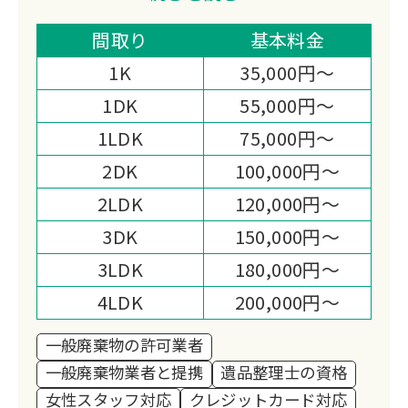
悩みや思いに寄り添い、お客様のペース
に合わせてサポートいたします。
間取り
基本料金
幅広い対応力が強みですので、あらゆる
1K
35,000円～
ご要望のお手伝いをいたします。
1DK
55,000円～
当社は、一般廃棄物収集運搬業を取得し
1LDK
75,000円～
た認定業者のため、安心して遺品整理を
ご依頼いただくことが可能です。
2DK
100,000円～
スピーディーなお見積りやまごころ込め
2LDK
120,000円～
たサービスにより、高い満足度をいただ
3DK
150,000円～
いております。遺品処分と同時に買取も
3LDK
180,000円～
可能ですし、その後のハウスクリーニン
グまで対応してますので、お気軽に仰っ
4LDK
200,000円～
てください。
一般廃棄物の許可業者
一般廃棄物業者と提携
遺品整理士の資格
女性スタッフ対応
クレジットカード対応