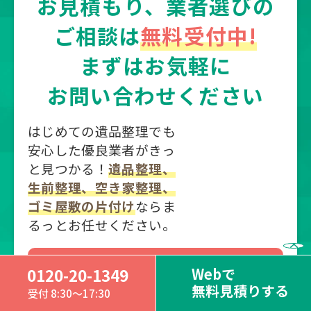
お見積もり、業者選びの
ご相談は
無料受付中!
まずはお気軽に
お問い合わせください
はじめての遺品整理でも
安心した優良業者がきっ
と見つかる！
遺品整理、
生前整理、空き家整理、
ゴミ屋敷の片付け
ならま
るっとお任せください。
0120-20-1349
Webで
0120-20-1349
無料見積りする
受付 8:30～17:30
受付 8:30～17:30