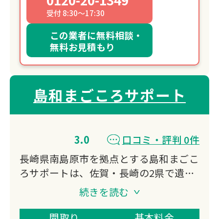
0120-20-1349
受付 8:30～17:30
この業者に無料相談・
無料お見積もり
島和まごころサポート
3.0
口コミ・評判 0件
長崎県南島原市を拠点とする島和まごこ
ろサポートは、佐賀・長崎の2県で遺品
整理・特殊清掃・空き家片付けに対応し
続きを読む
ています。
一般廃棄物収集運携業の許可を自社取得
間取り
基本料金