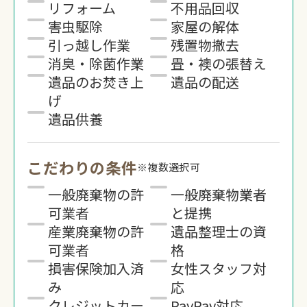
リフォーム
不用品回収
害虫駆除
家屋の解体
引っ越し作業
残置物撤去
消臭・除菌作業
畳・襖の張替え
遺品のお焚き上
遺品の配送
げ
遺品供養
こだわりの条件
※複数選択可
一般廃棄物の許
一般廃棄物業者
可業者
と提携
産業廃棄物の許
遺品整理士の資
可業者
格
損害保険加入済
女性スタッフ対
み
応
クレジットカー
PayPay対応