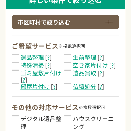
市区町村で絞り込む
ご希望サービス
※複数選択可
遺品整理
[
?
]
生前整理
[
?
]
特殊清掃
[
?
]
空き家片付け
[
?
]
ゴミ屋敷片付け
遺品買取
[
?
]
[
?
]
部屋片付け
[
?
]
仏壇処分
[
?
]
その他の対応サービス
※複数選択可
デジタル遺品整
ハウスクリーニ
理
ング