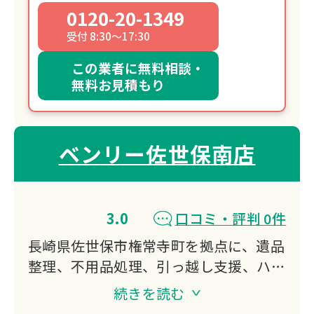
0120-20-1349
受付 8:30～17:30
この業者に無料相談・
無料お見積もり
ベンリー佐世保南店
3.0
口コミ・評判 0件
長崎県佐世保市権常寺町を拠点に、遺品
整理、不用品処理、引っ越し支援、ハウ
スクリーニング、リフォーム、庭手入れ
続きを読む
など多様な生活サービスを提供。一級土