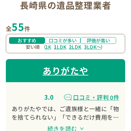
長崎県の遺品整理業者
55
全
件
おすすめ
口コミが多い
評価が高い
安い順
（
1K
1LDK
2LDK
3LDK〜
）
ありがたや
3.0
口コミ・評判 0件
ありがたやでは、ご遺族様と一緒に「物
を捨てられない」「できるだけ費用を抑
えて不用品を処分したい」…そうしたお
続きを読む