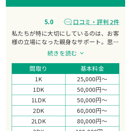
5.0
口コミ・評判 2件
私たちが特に大切にしているのは、お客
様の立場になった親身なサポート。思い
出やお気持ちに寄り添い、真心こめて整
続きを読む
理を進めていければと考えております。
一部屋からでも、一軒家丸ごとでも、大
間取り
基本料金
切な遺品や遺品の整理を丁寧かつ迅速に
1K
25,000円～
サポートします。
1DK
50,000円～
不用品の仕分けや遺失物の捜索、家財整
1LDK
50,000円～
理、価値ある物品の買取など、遺品整理
で生じる作業はさまざまです。
2DK
60,000円～
一連の作業を、経験豊富なスタッフが柔
2LDK
80,000円～
軟に進めてまいります。