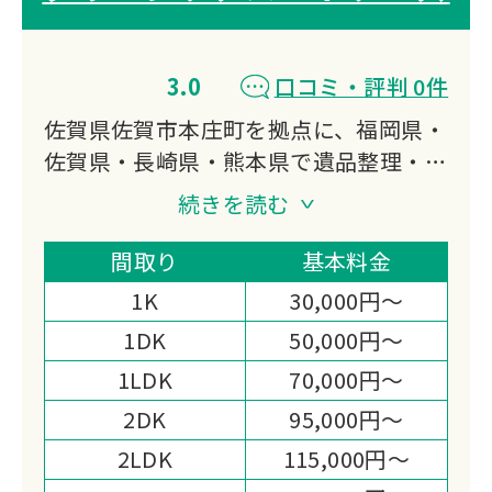
3.0
口コミ・評判 0件
佐賀県佐賀市本庄町を拠点に、福岡県・
佐賀県・長崎県・熊本県で遺品整理・生
前整理・特殊清掃に対応しています。
続きを読む
遺品整理士の資格を持つスタッフがデジ
タル遺品整理からお焚き上げ・遺品供養
間取り
基本料金
まで幅広く担い、一般廃棄物業者との提
1K
30,000円～
携と損害保険加入を備えた体制が選ばれ
1DK
50,000円～
る理由です。
1LDK
70,000円～
2DK
95,000円～
2LDK
115,000円～