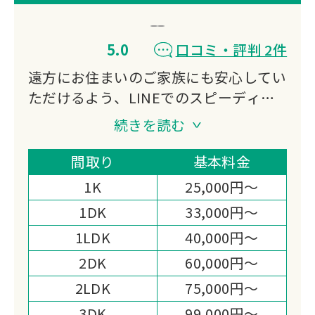
5.0
口コミ・評判 2件
遠方にお住まいのご家族にも安心してい
ただけるよう、LINEでのスピーディー
な無料見積りと丁寧なご報告を心がけて
続きを読む
います。
追加料金なし、買取品は費用から差し引
間取り
基本料金
き、ご負担を軽くいたします。
1K
25,000円～
当社は長崎市の一般廃棄物収集運搬業の
1DK
33,000円～
許可を持つ認定業者ですので、安心して
1LDK
40,000円～
お任せいただけます。
お気軽にお問い合わせください。
2DK
60,000円～
2LDK
75,000円～
3DK
99,000円～