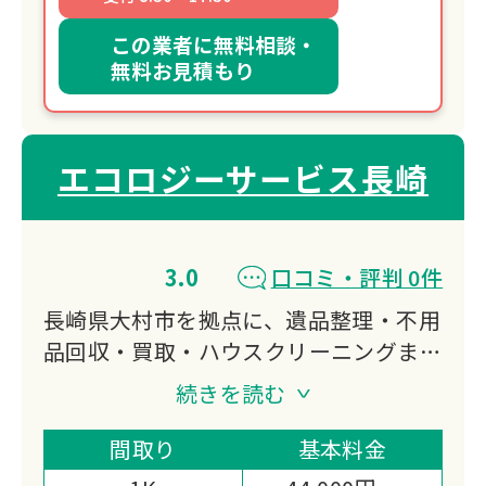
この業者に無料相談・
無料お見積もり
エコロジーサービス長崎
3.0
口コミ・評判 0件
長崎県大村市を拠点に、遺品整理・不用
品回収・買取・ハウスクリーニングまで
ワンストップで対応。親切丁寧をモット
続きを読む
ーに、故人への尊厳を大切にした遺品整
理を提供。一般廃棄物収集運搬業許可取
間取り
基本料金
得で安心してご依頼いただけます。