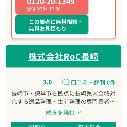
0120-20-1349
受付 8:30～17:30
この業者に無料相談・
無料お見積もり
株式会社RoC長崎
3.0
口コミ・評判 0件
長崎市・諫早市を拠点に長崎県内全域対
応する遺品整理・生前整理の専門業者で
す。遺品整理・生前整理・ゴミ屋敷清掃
続きを読む
に加え、ハウスクリーニングやエアコン
清掃まで対応。出張費・見積もり無料