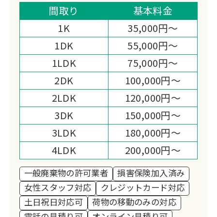
木施行管理技能士と介護福祉士の資格を
間取り
基本料金
持つスタッフが「決して諦めない」を信
1K
35,000円～
条に、小さな困りごとから大がかりな作
1DK
55,000円～
業まで幅広く対応します。
1LDK
75,000円～
2DK
100,000円～
2LDK
120,000円～
3DK
150,000円～
3LDK
180,000円～
4LDK
200,000円～
一般廃棄物の許可業者
損害保険加入済み
女性スタッフ対応
クレジットカード対応
土日祝日対応可
荷物の移動のみの対応
電話の見積り可
オンライン見積り可