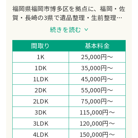
福岡県福岡市博多区を拠点に、福岡・佐
賀・長崎の3県で遺品整理・生前整理・
空き家片付けに対応しています。
続きを読む
買取専門店として形見の整理から不用品
の分別・回収まで真心を込めて担う体制
間取り
基本料金
と即日・夜間対応が選ばれる理由です。
1K
25,000円～
1DK
35,000円～
1LDK
45,000円～
2DK
55,000円～
2LDK
75,000円～
3DK
115,000円～
3LDK
120,000円～
4LDK
150,000円～