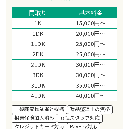
供する会社になります。
私たち片付けガリバーは「日本一真面目
間取り
基本料金
な遺品整理業者｣である事を宣言しま
1K
15,000円～
す。
1DK
20,000円～
1LDK
25,000円～
2DK
25,000円～
2LDK
30,000円～
3DK
30,000円～
3LDK
35,000円～
4LDK
40,000円～
一般廃棄物業者と提携
遺品整理士の資格
損害保険加入済み
女性スタッフ対応
クレジットカード対応
PayPay対応