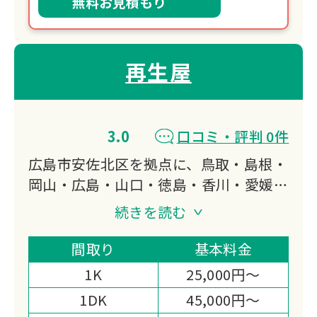
無料お見積もり
再生屋
3.0
口コミ・評判 0件
広島市安佐北区を拠点に、鳥取・島根・
岡山・広島・山口・徳島・香川・愛媛・
高知の中国・四国9県で遺品整理・生前
続きを読む
整理・空き家片付けに24時間対応して
います。
間取り
基本料金
開業17年の先駆者として、墓じまい・
1K
25,000円～
お墓の引っ越しまで担う終活サポートと
1DK
45,000円～
損害保険加入の体制が選ばれる理由で