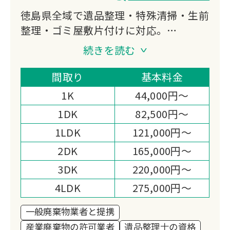
徳島県全域で遺品整理・特殊清掃・生前
整理・ゴミ屋敷片付けに対応。
遺品整理士資格保有スタッフが貴重品探
続きを読む
索から供養、清掃まで丁寧に実施。
海外リユースで処分費を削減し、お客様
間取り
基本料金
満足度
1K
44,000円～
95{71d00423b68e1837e93fe77097ac1fd562
1DK
82,500円～
超を実現しています。
1LDK
121,000円～
2DK
165,000円～
3DK
220,000円～
4LDK
275,000円～
一般廃棄物業者と提携
産業廃棄物の許可業者
遺品整理士の資格