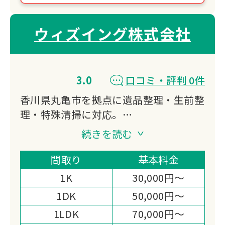
ウィズイング株式会社
3.0
口コミ・評判 0件
香川県丸亀市を拠点に遺品整理・生前整
理・特殊清掃に対応。
遺品整理士と事件現場特殊清掃士の有資
続きを読む
格者が在籍し、女性スタッフによる細や
かな配慮と買取査定による費用軽減で、
間取り
基本料金
ご遺族の負担を減らします。
1K
30,000円～
即日対応も可能で全国対応の提携ネット
1DK
50,000円～
ワークを持つ地域密着型の業者です。
1LDK
70,000円～