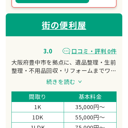
街の便利屋
3.0
口コミ・評判 0件
大阪府豊中市を拠点に、遺品整理・生前
整理・不用品回収・リフォームまでワン
ストップで対応。
続きを読む
軽トラから2tトラックまで選べる積み放
題パックで追加料金の心配がありませ
間取り
基本料金
ん。
1K
35,000円～
買取対応や女性スタッフの配置など、柔
1DK
55,000円～
軟な対応が強みです。
1LDK
75,000円～