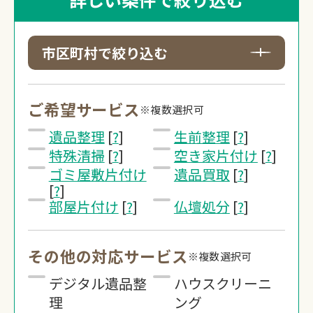
市区町村で絞り込む
ご希望サービス
※複数選択可
遺品整理
[
?
]
生前整理
[
?
]
特殊清掃
[
?
]
空き家片付け
[
?
]
ゴミ屋敷片付け
遺品買取
[
?
]
[
?
]
部屋片付け
[
?
]
仏壇処分
[
?
]
その他の対応サービス
※複数選択可
デジタル遺品整
ハウスクリーニ
理
ング