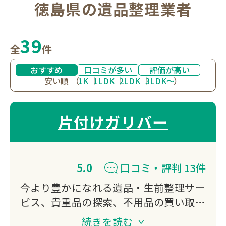
徳島県の遺品整理業者
39
全
件
おすすめ
口コミが多い
評価が高い
安い順
（
1K
1LDK
2LDK
3LDK〜
）
片付けガリバー
5.0
口コミ・評判 13件
今より豊かになれる遺品・生前整理サー
ビス、貴重品の探索、不用品の買い取
り、特殊清掃、ゴミ屋敷対応などをご提
続きを読む