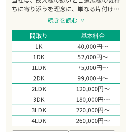
当社は、故人様の想いとご遺族様の気持
ちに寄り添うを理念に、単なる片付けで
はなく、一つひとつの品物を丁寧に確認
続きを読む
し、貴重品の捜索や必要な手続きもサポ
ートいたします。
間取り
基本料金
生前整理や不用品回収のも対応し、明朗
1K
40,000円～
会計と迅速対応で安心して任せていただ
1DK
52,000円～
けるサービスを心がけています。
1LDK
75,000円～
2DK
99,000円～
2LDK
120,000円～
3DK
180,000円～
3LDK
220,000円～
4LDK
260,000円～