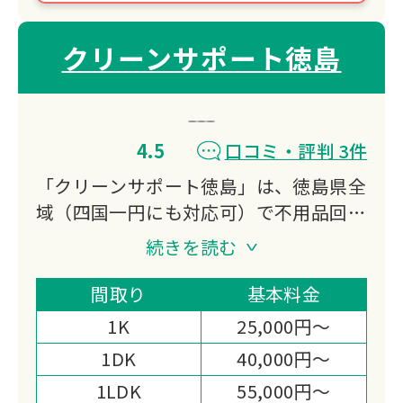
クリーンサポート徳島
4.5
口コミ・評判 3件
「クリーンサポート徳島」は、徳島県全
域（四国一円にも対応可）で不用品回
収・買取・遺品整理・ハウスクリーニン
続きを読む
グを担う専門業者です。
誠実・迅速な対応で、1点から大型家財
間取り
基本料金
まで回収、無料見積もり、追加料金なし
1K
25,000円～
の明朗会計、損害保険も完備し、安心し
1DK
40,000円～
て任せられるサービスをご提供します。
1LDK
55,000円～