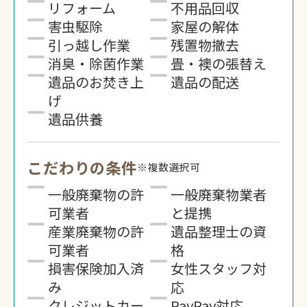
リフォーム
不用品回収
害虫駆除
家屋の解体
引っ越し作業
残置物撤去
消臭・除菌作業
畳・襖の張替え
遺品のお焚き上
遺品の配送
げ
遺品供養
こだわりの条件
※複数選択可
一般廃棄物の許
一般廃棄物業者
可業者
と提携
産業廃棄物の許
遺品整理士の資
可業者
格
損害保険加入済
女性スタッフ対
み
応
クレジットカー
PayPay対応