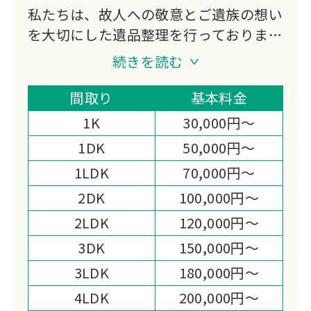
私たちは、故人への敬意とご遺族の想い
を大切にした遺品整理を行っておりま
す。
続きを読む
不用品買取にも対応し、処分費の軽減や
想い出の品の活用もご提案。
間取り
基本料金
迅速かつ丁寧なお見積りと作業まごころ
1K
30,000円～
を込めた対応で、高い満足度をいただい
1DK
50,000円～
ております。
1LDK
70,000円～
心の負担を少しでも軽くできるよう尽力
いたします。
2DK
100,000円～
2LDK
120,000円～
3DK
150,000円～
3LDK
180,000円～
4LDK
200,000円～