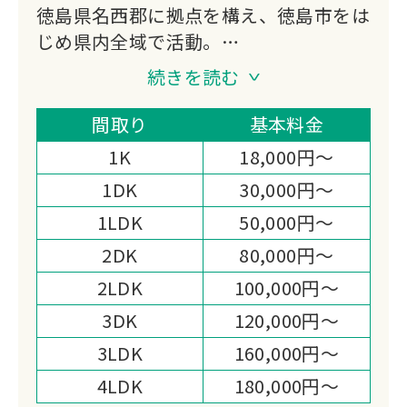
徳島県名西郡に拠点を構え、徳島市をは
じめ県内全域で活動。
遺品整理・生前整理から草刈りまで幅広
続きを読む
く対応。
某医療施設での遺品整理士経験を持つ代
間取り
基本料金
表と介護職経験のあるスタッフが、お客
1K
18,000円～
様の立場に寄り添い丁寧にサポートしま
1DK
30,000円～
す。
1LDK
50,000円～
2DK
80,000円～
2LDK
100,000円～
3DK
120,000円～
3LDK
160,000円～
4LDK
180,000円～