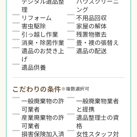
デジタル遺品整
ハウスクリーニ
理
ング
リフォーム
不用品回収
害虫駆除
家屋の解体
引っ越し作業
残置物撤去
消臭・除菌作業
畳・襖の張替え
遺品のお焚き上
遺品の配送
げ
遺品供養
こだわりの条件
※複数選択可
一般廃棄物の許
一般廃棄物業者
可業者
と提携
産業廃棄物の許
遺品整理士の資
可業者
格
損害保険加入済
女性スタッフ対