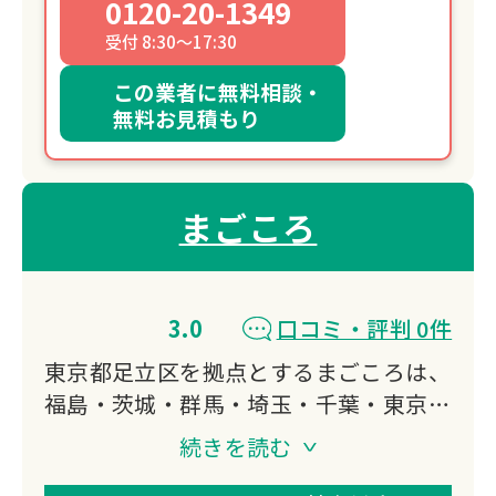
0120-20-1349
受付 8:30～17:30
この業者に無料相談・
無料お見積もり
まごころ
3.0
口コミ・評判 0件
東京都足立区を拠点とするまごころは、
福島・茨城・群馬・埼玉・千葉・東京の
6都県で遺品整理・特殊清掃・空き家片
続きを読む
付けに対応しています。