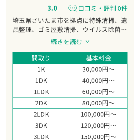
3.0
口コミ・評判 0件
埼玉県さいたま市を拠点に特殊清掃、遺
品整理、ゴミ屋敷清掃、ウイルス除菌、
ハウスクリーニングまで幅広く対応。
続きを読む
孤立しがちな高齢者の生活支援ボランテ
ィアも積極的に行い、地域に根ざした
間取り
基本料金
「人にやさしい」サービスを実践してい
1K
30,000円～
ます。
1DK
40,000円～
1LDK
60,000円～
2DK
80,000円～
2LDK
100,000円～
3DK
120,000円～
3LDK
150,000円～