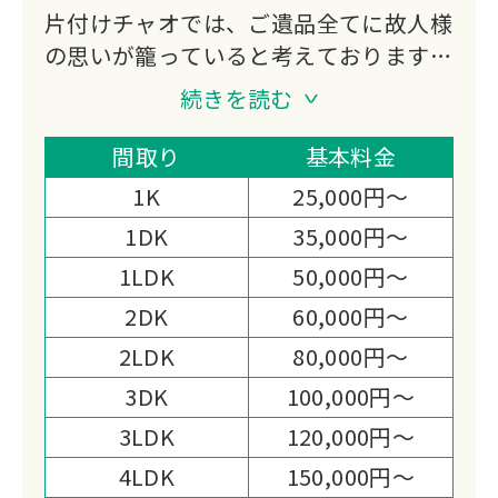
片付けチャオでは、ご遺品全てに故人様
の思いが籠っていると考えております。
どのようなご遺品でも一つひとつ丁寧に
続きを読む
取り扱い、お客様のご状況の合わせて丁
寧に作業いたします。
間取り
基本料金
処分品が多い場合や処理困難物がある場
1K
25,000円～
合でも全て対応いたします。
1DK
35,000円～
女性スタッフも在籍しております。
1LDK
50,000円～
女性だからこそできる気配りや丁寧な作
業をいたしますので、どうぞお気軽にお
2DK
60,000円～
申し付けください。
2LDK
80,000円～
また他社では買取り出来ない様なモノで
3DK
100,000円～
も高額にて買取り出来る場合がございま
3LDK
120,000円～
すので何でもご相談ください！
4LDK
150,000円～