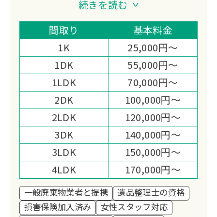
続きを読む
という想いを胸に、地域に根差したサー
ビスを大切に育んでまいりました。
間取り
基本料金
終活相談や遺品整理、特殊清掃、リフォ
1K
25,000円～
ーム、日々の暮らしのサポートまで──
1DK
55,000円～
ご依頼のひとつひとつには、その方の人
1LDK
70,000円～
生やご家族の想いが込められています。
だからこそ、私たちは作業を“業務”とし
2DK
100,000円～
てではなく、「大切な思い出を守り、未
2LDK
120,000円～
来へとつなぐお手伝い」として心を込め
3DK
140,000円～
て取り組んでいます。
3LDK
150,000円～
また、貴金属や骨董品の買取・回収で
は、お預かりしたお品を次の価値へと生
4LDK
170,000円～
かすとともに、その一部を ユニセフ募
一般廃棄物業者と提携
遺品整理士の資格
金 として寄付する活動を続けておりま
損害保険加入済み
女性スタッフ対応
す。