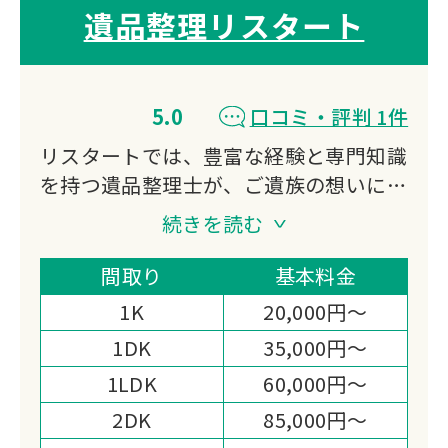
遺品整理リスタート
5.0
口コミ・評判 1件
リスタートでは、豊富な経験と専門知識
を持つ遺品整理士が、ご遺族の想いに寄
り添いながら、ひとつひとつ丁寧に対応
続きを読む
いたします。
遺品整理・ハウスクリーニング・不動産
間取り
基本料金
売却を一挙に対応させて頂くことによ
1K
20,000円～
り、ご遺族様のご負担を軽減いたしま
1DK
35,000円～
す。
1LDK
60,000円～
一都三県(東京都・埼玉県・神奈川県・
千葉県)を対応エリアとしております。
2DK
85,000円～
どんなことでもまずはお気軽にご相談く