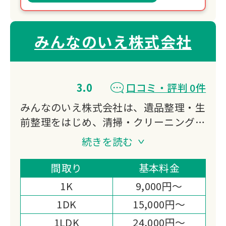
みんなのいえ株式会社
3.0
口コミ・評判 0件
みんなのいえ株式会社は、遺品整理・生
前整理をはじめ、清掃・クリーニング、
リフォーム、解体、不動産売却まで一貫
続きを読む
して対応する会社です。
ご遺族やご本人の想いに寄り添い、窓口
間取り
基本料金
一つで負担を軽減。
1K
9,000円～
各分野の専門スタッフが連携し、安心・
1DK
15,000円～
誠実なサービスを提供しています。
1LDK
24,000円～