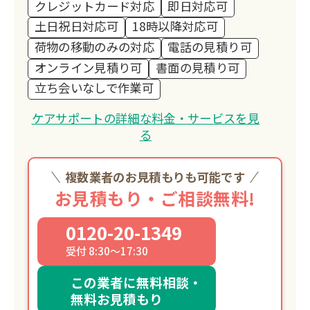
クレジットカード対応
即日対応可
お客様の想いが、やがて子どもたちの未
土日祝日対応可
18時以降対応可
来を支える力となる。
荷物の移動のみの対応
電話の見積り可
そんな「つながり」を生み出せること
オンライン見積り可
書面の見積り可
が、私たちの誇りです。
立ち会いなしで作業可
私たちが目指しているのは、「困ったと
きに一番に思い出していただける存
ケアサポートの詳細な料金・サービスを見
在」。
る
安心して頼っていただけるよう、誠実さ
と温かさを忘れず、これからも地域の皆
複数業者のお見積もりも可能です
さまと共に歩んでまいります。
お見積もり・ご相談無料!
0120-20-1349
受付 8:30～17:30
この業者に無料相談・
無料お見積もり