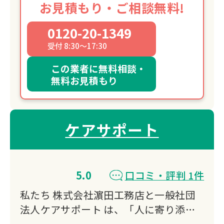
お見積もり・ご相談無料!
0120-20-1349
受付 8:30～17:30
この業者に無料相談・
無料お見積もり
ケアサポート
5.0
口コミ・評判 1件
私たち 株式会社濵田工務店と一般社団
法人ケアサポート は、「人に寄り添
い、暮らしに寄り添う存在でありたい」