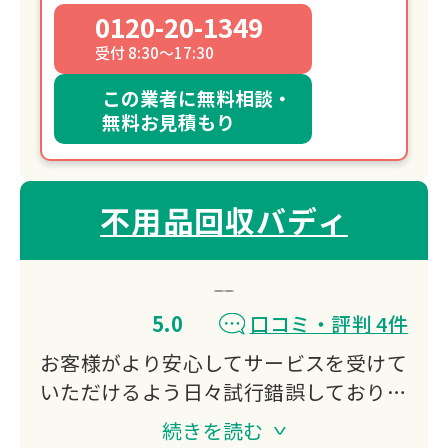
0120-20-1349
受付 8:30～17:30
この業者に無料相談・
無料お見積もり
不用品回収バディ
5.0
口コミ・評判 4件
お客様がより安心してサービスを受けて
いただけるよう日々試行錯誤しており、
当社スタッフは誠実で分かり易い説明か
続きを読む