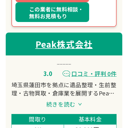
この業者に無料相談・
無料お見積もり
Peak株式会社
3.0
口コミ・評判 0件
埼玉県蓮田市を拠点に遺品整理・生前整
理・古物買取・倉庫業を展開するPeak
株式会社。不要品や不良在庫の処分から
続きを読む
買取まで幅広く対応し、「誰かの不要な
モノを誰かの必要なモノに」という理念
間取り
基本料金
のもと、お客様の負担を軽減するワンス