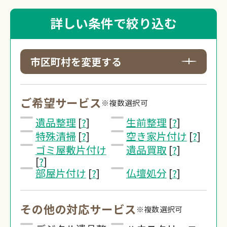
詳しい条件で絞り込む
市区町村を変更する
ご希望サービス
※複数選択可
遺品整理
[
?
]
生前整理
[
?
]
特殊清掃
[
?
]
空き家片付け
[
?
]
ゴミ屋敷片付け
遺品買取
[
?
]
[
?
]
部屋片付け
[
?
]
仏壇処分
[
?
]
その他の対応サービス
※複数選択可