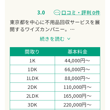
3.0
口コミ・評判 0件
東京都を中心に不用品回収サービスを展
開するワイズカンパニー。
即日対応可能なスピーディーな回収体制
続きを読む
が特徴です。
一般家庭から事業所まで、あらゆる不用
間取り
基本料金
品の処分をサポート。
1K
44,000円～
明瞭な料金体系と丁寧な対応で、お客様
1DK
66,000円～
の「困った」を迅速に解決いたします。
1LDK
88,000円～
2DK
110,000円～
2LDK
165,000円～
3DK
220,000円～