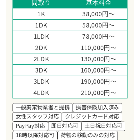
損害保険加入済みで、家屋解体・デジタ
間取り
基本料金
ル遺品整理・お焚き上げ・遺品供養まで
1K
38,000円～
幅広く対応できる点が、他社にはない強
1DK
58,000円～
みです。
1LDK
78,000円～
2DK
110,000円～
2LDK
130,000円～
3DK
160,000円～
3LDK
190,000円～
4LDK
210,000円～
一般廃棄物業者と提携
損害保険加入済み
女性スタッフ対応
クレジットカード対応
PayPay対応
即日対応可
土日祝日対応可
18時以降対応可
荷物の移動のみの対応