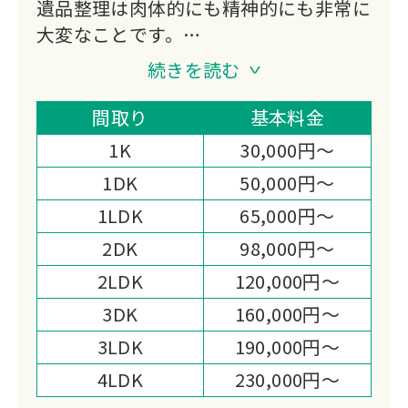
遺品整理は肉体的にも精神的にも非常に
大変なことです。
ガレッチャではお客様の負担を少しでも
続きを読む
軽減できるよう、また安心して想いの詰
まったお品物をお任せいただけるよう、
間取り
基本料金
『遺品整理士認定協会』の認可を受けた
1K
30,000円～
プロのスタッフが遺品整理・生前整理の
1DK
50,000円～
お手伝いをさせていただきます。
1LDK
65,000円～
また、リサイクルショップの運営等、幅
広い販路を活かした買取品目の多さや買
2DK
98,000円～
取価格は多くのお客様から高い満足度を
2LDK
120,000円～
いただいております。
3DK
160,000円～
3LDK
190,000円～
4LDK
230,000円～