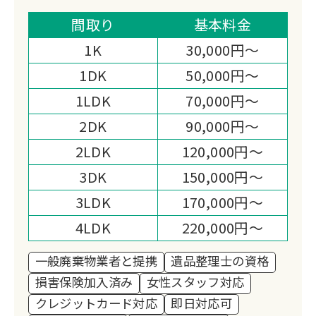
ら明朗な会計まで、お客様の「安心、安
全」に繋がる行動を第一にしています。
間取り
基本料金
ぜひご安心いただき、当社の不用品回収
1K
30,000円～
サービス及び、ハウスクリーニングをご
1DK
50,000円～
体感ください。
1LDK
70,000円～
2DK
90,000円～
2LDK
120,000円～
3DK
150,000円～
3LDK
170,000円～
4LDK
220,000円～
一般廃棄物業者と提携
遺品整理士の資格
損害保険加入済み
女性スタッフ対応
クレジットカード対応
即日対応可