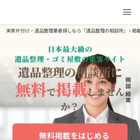
実家片付け・遺品整理業者探しなら「遺品整理の相談所」
掲
遺品整理の相談所TOP
日本最大級の
業者を探す
遺品整理・ゴミ屋敷の集客サイト
遺品整理の相談所に
ランキング
無料
掲載
初めての方へ
で
しません
か？
豆知識
お急ぎの方はこちら
無料掲載をはじめる