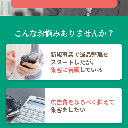
050-5783-1013
受付 8:30～17:30
こんなお悩みありませんか？
無料・24時間受付
Webで無料見積りする
新規事業で遺品整理を
スタート
したが、
集客に苦戦
している
広告費をなるべく抑えて
集客をしたい