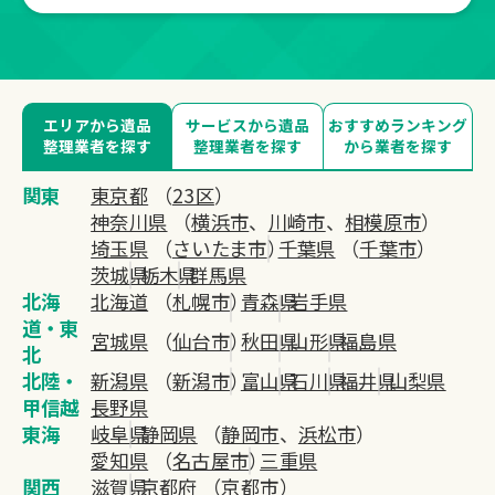
エリアから遺品
サービスから遺品
おすすめランキング
整理業者を探す
整理業者を探す
から業者を探す
関東
東京都
（
23区
）
神奈川県
（
横浜市
、
川崎市
、
相模原市
）
埼玉県
（
さいたま市
）
千葉県
（
千葉市
）
茨城県
栃木県
群馬県
北海
北海道
（
札幌市
）
青森県
岩手県
道・東
宮城県
（
仙台市
）
秋田県
山形県
福島県
北
北陸・
新潟県
（
新潟市
）
富山県
石川県
福井県
山梨県
甲信越
長野県
東海
岐阜県
静岡県
（
静岡市
、
浜松市
）
愛知県
（
名古屋市
）
三重県
関西
滋賀県
京都府
（
京都市
）