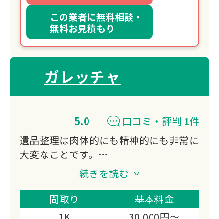
この業者に無料相談・
無料お見積もり
ガレッチャ
5.0
口コミ・評判 1件
遺品整理は肉体的にも精神的にも非常に
大変なことです。
ガレッチャではお客様の負担を少しでも
続きを読む
軽減できるよう、また安心して想いの詰
まったお品物をお任せいただけるよう、
間取り
基本料金
『遺品整理士認定協会』の認可を受けた
1K
30,000円～