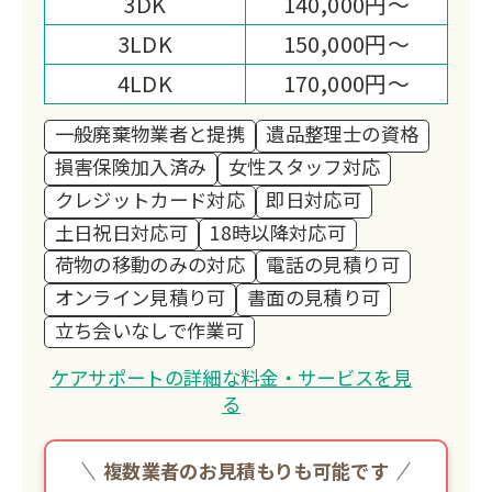
3DK
140,000円～
て取り組んでいます。
3LDK
150,000円～
また、貴金属や骨董品の買取・回収で
は、お預かりしたお品を次の価値へと生
4LDK
170,000円～
かすとともに、その一部を ユニセフ募
一般廃棄物業者と提携
遺品整理士の資格
金 として寄付する活動を続けておりま
損害保険加入済み
女性スタッフ対応
す。
クレジットカード対応
即日対応可
お客様の想いが、やがて子どもたちの未
土日祝日対応可
18時以降対応可
来を支える力となる。
荷物の移動のみの対応
電話の見積り可
そんな「つながり」を生み出せること
オンライン見積り可
書面の見積り可
が、私たちの誇りです。
立ち会いなしで作業可
私たちが目指しているのは、「困ったと
きに一番に思い出していただける存
ケアサポートの詳細な料金・サービスを見
在」。
る
安心して頼っていただけるよう、誠実さ
と温かさを忘れず、これからも地域の皆
複数業者のお見積もりも可能です