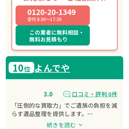
0120-20-1349
受付 8:30～17:30
この業者に無料相談・
無料お見積もり
10
よんでや
位
3.0
口コミ・評判 0件
「圧倒的な買取力」でご遺族の負担を減
らす遺品整理を提供します。
弊社は独自の海外輸出ルートを持ち、多
続きを読む