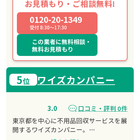
さまと共に歩んでまいります。
お見積もり・ご相談無料!
0120-20-1349
受付 8:30～17:30
この業者に無料相談・
無料お見積もり
5
ワイズカンパニー
位
3.0
口コミ・評判 0件
東京都を中心に不用品回収サービスを展
開するワイズカンパニー。
即日対応可能なスピーディーな回収体制