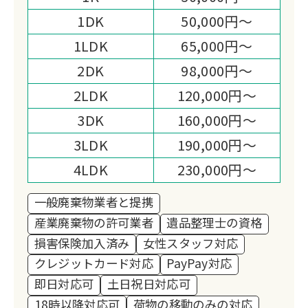
プロのスタッフが遺品整理・生前整理の
1DK
50,000円～
お手伝いをさせていただきます。
1LDK
65,000円～
また、リサイクルショップの運営等、幅
広い販路を活かした買取品目の多さや買
2DK
98,000円～
取価格は多くのお客様から高い満足度を
2LDK
120,000円～
いただいております。
3DK
160,000円～
3LDK
190,000円～
4LDK
230,000円～
一般廃棄物業者と提携
産業廃棄物の許可業者
遺品整理士の資格
損害保険加入済み
女性スタッフ対応
クレジットカード対応
PayPay対応
即日対応可
土日祝日対応可
18時以降対応可
荷物の移動のみの対応