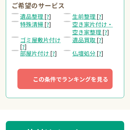
ご希望のサービス
0120-20-13
遺品整理
[
?
]
生前整理
[
?
]
受付 8:30～17:30
特殊清掃
[
?
]
空き家片付け・
空き家整理
[
?
]
無料・24時間受付
ゴミ屋敷片付け
遺品買取
[
?
]
Webで無料見積り
[
?
]
部屋片付け
[
?
]
仏壇処分
[
?
]
この条件でランキングを見る