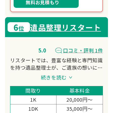
無料お見積もり
6
遺品整理リスタート
位
5.0
口コミ・評判 1件
リスタートでは、豊富な経験と専門知識
を持つ遺品整理士が、ご遺族の想いに寄
り添いながら、ひとつひとつ丁寧に対応
続きを読む
いたします。
遺品整理・ハウスクリーニング・不動産
間取り
基本料金
売却を一挙に対応させて頂くことによ
1K
20,000円～
り、ご遺族様のご負担を軽減いたしま
1DK
35,000円～
す。