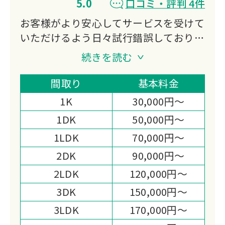
5.0
口コミ・評判 4件
お客様がより安心してサービスを受けて
いただけるよう日々試行錯誤しており、
当社スタッフは誠実で分かり易い説明か
続きを読む
ら明朗な会計まで、お客様の「安心、安
全」に繋がる行動を第一にしています。
間取り
基本料金
ぜひご安心いただき、当社の不用品回収
1K
30,000円～
サービス及び、ハウスクリーニングをご
1DK
50,000円～
体感ください。
1LDK
70,000円～
2DK
90,000円～
2LDK
120,000円～
3DK
150,000円～
3LDK
170,000円～