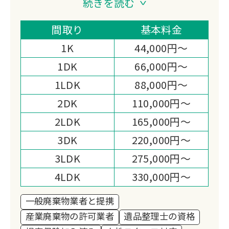
続きを読む
が特徴です。
一般家庭から事業所まで、あらゆる不用
間取り
基本料金
品の処分をサポート。
1K
44,000円～
明瞭な料金体系と丁寧な対応で、お客様
1DK
66,000円～
の「困った」を迅速に解決いたします。
1LDK
88,000円～
2DK
110,000円～
2LDK
165,000円～
3DK
220,000円～
3LDK
275,000円～
4LDK
330,000円～
一般廃棄物業者と提携
産業廃棄物の許可業者
遺品整理士の資格