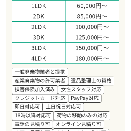
1LDK
60,000円～
一都三県(東京都・埼玉県・神奈川県・
千葉県)を対応エリアとしております。
2DK
85,000円～
どんなことでもまずはお気軽にご相談く
2LDK
100,000円～
ださいませ。誠実な対応で安心できる遺
3DK
125,000円～
品整理をお約束いたします。
3LDK
150,000円～
4LDK
180,000円～
一般廃棄物業者と提携
産業廃棄物の許可業者
遺品整理士の資格
損害保険加入済み
女性スタッフ対応
クレジットカード対応
PayPay対応
即日対応可
土日祝日対応可
18時以降対応可
荷物の移動のみの対応
電話の見積り可
オンライン見積り可