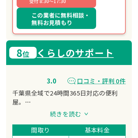
受付 8:30～17:30
この業者に無料相談・
無料お見積もり
8
くらしのサポート
位
3.0
口コミ・評判 0件
千葉県全域で24時間365日対応の便利
屋。
不用品回収、遺品整理、ゴミ屋敷清掃、
続きを読む
引越しサポートなど幅広く対応。
買取サービスで処分費用を削減でき、重
間取り
基本料金
量物の運搬や深夜・早朝作業にも対応。