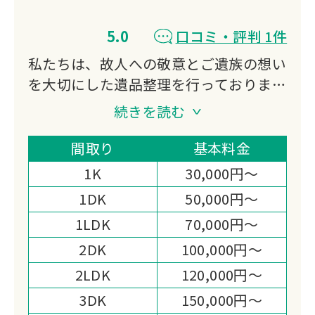
5.0
口コミ・評判 1件
私たちは、故人への敬意とご遺族の想い
を大切にした遺品整理を行っておりま
す。
続きを読む
不用品買取にも対応し、処分費の軽減や
想い出の品の活用もご提案。
間取り
基本料金
迅速かつ丁寧なお見積りと作業まごころ
1K
30,000円～
を込めた対応で、高い満足度をいただい
1DK
50,000円～
ております。
1LDK
70,000円～
心の負担を少しでも軽くできるよう尽力
いたします。
2DK
100,000円～
2LDK
120,000円～
3DK
150,000円～