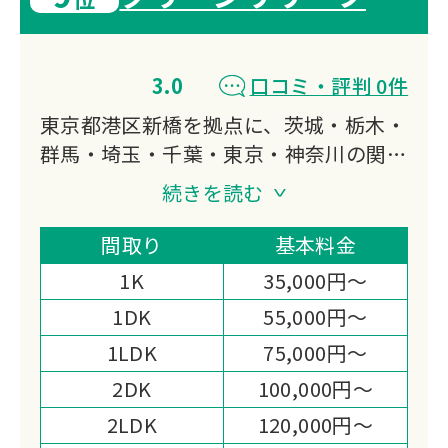
3.0
口コミ・評判 0件
東京都港区新橋を拠点に、茨城・栃木・
群馬・埼玉・千葉・東京・神奈川の関東
1都6県で遺品整理・生前整理・特殊清
続きを読む
掃に対応しています。
遺品買取から仏壇処分・お焚き上げ・遺
間取り
基本料金
品供養まで全8サービスを揃え、損害保
1K
35,000円～
険加入と女性スタッフ対応の安心体制が
1DK
55,000円～
選ばれる理由です。
1LDK
75,000円～
2DK
100,000円～
2LDK
120,000円～