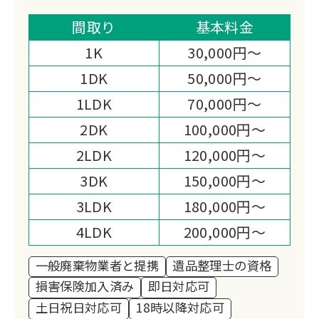
種多様な品の買取が可能です。
他社で値段がつかなかったお品物も価値
間取り
基本料金
を見出し、作業費用から大幅還元いたし
1K
30,000円～
ます。
1DK
50,000円～
心に寄り添う誠実な整理作業と、他社と
1LDK
70,000円～
差別化された買取力で、安心と満足をお
約束します。
2DK
100,000円～
2LDK
120,000円～
3DK
150,000円～
3LDK
180,000円～
4LDK
200,000円～
一般廃棄物業者と提携
遺品整理士の資格
損害保険加入済み
即日対応可
土日祝日対応可
18時以降対応可