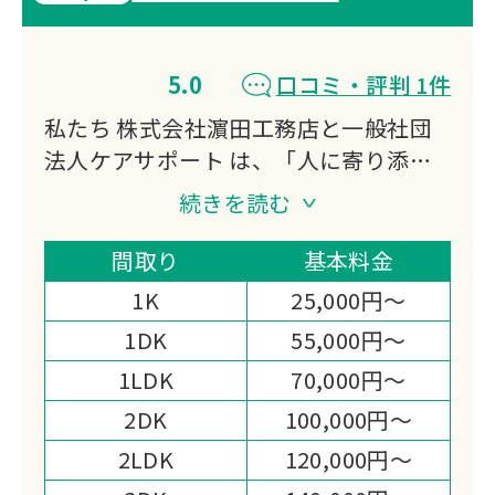
5.0
口コミ・評判 1件
私たち 株式会社濵田工務店と一般社団
法人ケアサポート は、「人に寄り添
い、暮らしに寄り添う存在でありたい」
続きを読む
という想いを胸に、地域に根差したサー
ビスを大切に育んでまいりました。
間取り
基本料金
終活相談や遺品整理、特殊清掃、リフォ
1K
25,000円～
ーム、日々の暮らしのサポートまで──
1DK
55,000円～
ご依頼のひとつひとつには、その方の人
1LDK
70,000円～
生やご家族の想いが込められています。
だからこそ、私たちは作業を“業務”とし
2DK
100,000円～
てではなく、「大切な思い出を守り、未
2LDK
120,000円～
来へとつなぐお手伝い」として心を込め