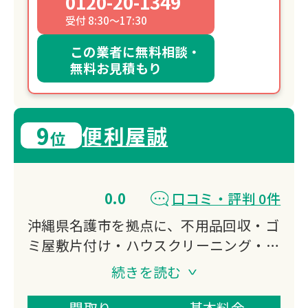
0120-20-1349
受付 8:30～17:30
この業者に無料相談・
無料お見積もり
9
便利屋誠
位
0.0
口コミ・評判 0件
沖縄県名護市を拠点に、不用品回収・ゴ
ミ屋敷片付け・ハウスクリーニング・害
虫駆除など生活のあらゆるお困りごとに
続きを読む
対応する便利屋です。
緊急対応可能で、お見積もり無料。
間取り
基本料金