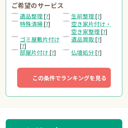
ご希望のサービス
0120-20-13
遺品整理
[
?
]
生前整理
[
?
]
受付 8:30～17:30
特殊清掃
[
?
]
空き家片付け・
空き家整理
[
?
]
無料・24時間受付
ゴミ屋敷片付け
遺品買取
[
?
]
Webで無料見積り
[
?
]
部屋片付け
[
?
]
仏壇処分
[
?
]
この条件でランキングを見る