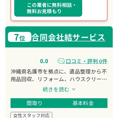
この業者に無料相談・
無料お見積もり
7
合同会社結サービス
位
0.0
口コミ・評判 0件
沖縄県名護市を拠点に、遺品整理から不
用品回収、リフォーム、ハウスクリーニ
ング、引っ越し作業まで幅広く対応。
続きを読む
年中無休でお客様のご要望にお応えし、
女性スタッフのみでの対応も可能です。
間取り
基本料金
自社一貫対応でアフターフォローも充実
女性スタッフ対応
しています。