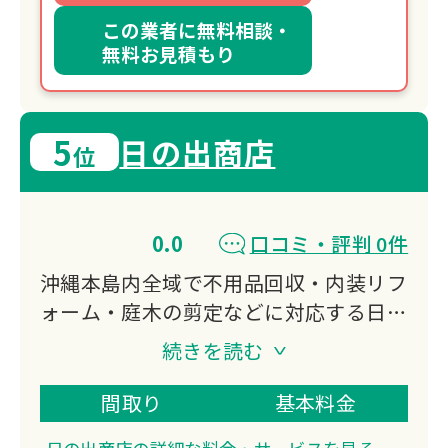
この業者に無料相談・
無料お見積もり
5
日の出商店
位
0.0
口コミ・評判 0件
沖縄本島内全域で不用品回収・内装リフ
ォーム・庭木の剪定などに対応する日の
出商店。
続きを読む
豊見城市・糸満市・那覇市を中心に、他
社より確実に安く素早く対応いたしま
間取り
基本料金
す。