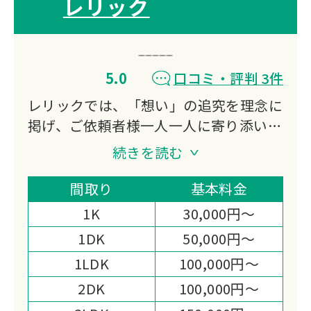
レリック
5.0
口コミ・評判 3件
レリックでは、「想い」の追究を理念に
掲げ、ご依頼者様一人一人に寄り添い、
最善のご提案と丁寧な家財整理をお約束
続きを読む
いたします。
家財整理（生前の想い出整理・空家整
間取り
基本料金
理・相続支援整理・遺品整理）を通し
1K
30,000円～
て、地域社会福祉へも目を向け、生活困
1DK
50,000円～
窮者の方をはじめとし、各団体様への寄
1LDK
100,000円～
付活動をすることにより、より一層、お
客様へのサービス向上に取り組む姿勢で
2DK
100,000円～
務めております。