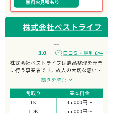
無料お見積もり
株式会社ベストライフ
3.0
口コミ・評判 0件
株式会社ベストライフは遺品整理を専門
に行う事業者です。故人の大切な思い出
の品々を丁寧に扱いながら、遺族の方々
続きを読む
に寄り添ったサービスを提供。不用品の
処分から貴重品の仕分けまで、遺品整理
間取り
基本料金
に関わる様々な作業をトータルでサポー
1K
35,000円～
トいたします。
1DK
55,000円～