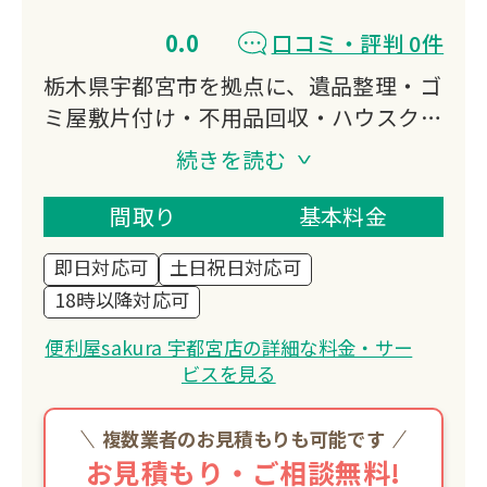
0.0
口コミ・評判 0件
栃木県宇都宮市を拠点に、遺品整理・ゴ
ミ屋敷片付け・不用品回収・ハウスクリ
ーニングなど幅広く対応。
続きを読む
年中無休で営業し、深夜の引越しや急な
依頼にも柔軟に対応します。
間取り
基本料金
業界最安値を目指し、お客様のお気持ち
即日対応可
土日祝日対応可
に寄り添った丁寧な作業を提供していま
18時以降対応可
す。
便利屋sakura 宇都宮店の詳細な料金・サー
ビスを見る
複数業者のお見積もりも可能です
お見積もり・ご相談無料!