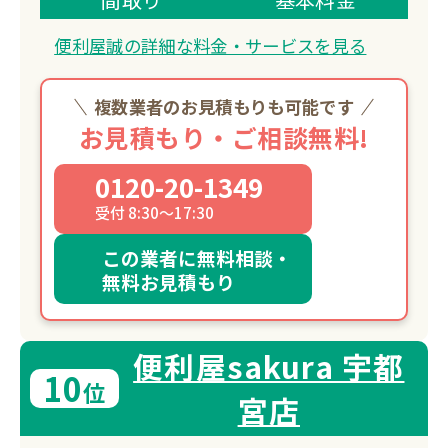
立ち会いなしでも作業可能で、写真報告
便利屋誠の詳細な料金・サービスを見る
にて安心のサービスを提供します。
複数業者のお見積もりも可能です
お見積もり・ご相談無料!
0120-20-1349
受付 8:30～17:30
この業者に無料相談・
無料お見積もり
便利屋sakura 宇都
10
位
宮店