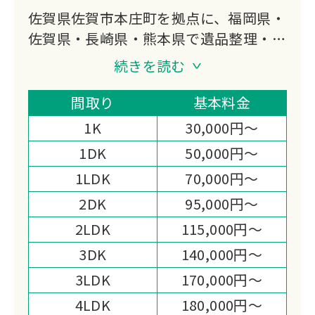
佐賀県佐賀市本庄町を拠点に、福岡県・
佐賀県・長崎県・熊本県で遺品整理・生
前整理・特殊清掃に対応しています。
続きを読む
遺品整理士の資格を持つスタッフがデジ
タル遺品整理からお焚き上げ・遺品供養
間取り
基本料金
まで幅広く担い、一般廃棄物業者との提
1K
30,000円～
携と損害保険加入を備えた体制が選ばれ
1DK
50,000円～
る理由です。
1LDK
70,000円～
2DK
95,000円～
2LDK
115,000円～
3DK
140,000円～
3LDK
170,000円～
4LDK
180,000円～