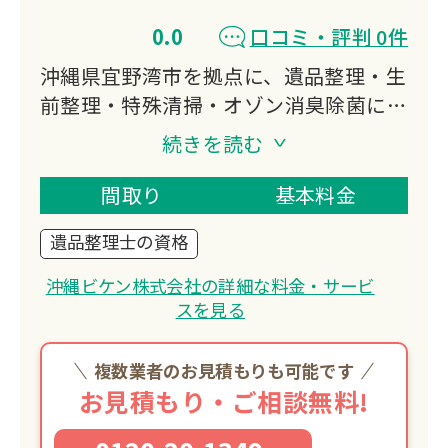
0.0
口コミ・評判 0件
沖縄県宜野湾市を拠点に、遺品整理・生
前整理・特殊清掃・オゾン消臭除菌に対
応。
続きを読む
建築物総合管理業での豊富な経験を持つ
プロフェッショナル集団が、お客様の立
間取り
基本料金
場に立った丁寧なサービスを提供しま
遺品整理士の資格
す。
遺品整理士資格を持つスタッフが対応
沖縄ビケン株式会社の詳細な料金・サービ
し、整理・仕分け・処分からハウスクリ
スを見る
ーニング・リフォームまでワンストップ
で承ります。
複数業者のお見積もりも可能です
お見積もり・ご相談無料!