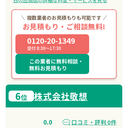
日の出商店の詳細な料金・サービスを見る
見積無料、年中無休で営業中。
複数業者のお見積もりも可能です
お見積もり・ご相談無料!
0120-20-1349
受付 8:30～17:30
この業者に無料相談・
無料お見積もり
6
株式会社敬想
位
0.0
口コミ・評判 0件