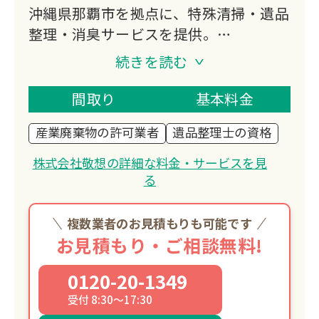
沖縄県那覇市を拠点に、特殊清掃・遺品
整理・消臭サービスを提供。
事件現場特殊清掃センター認定と遺品整
続きを読む
理士認定協会認定の資格を持つ専門スタ
ッフが、孤独死現場やゴミ屋敷の清掃な
間取り
基本料金
ど、心を込めてお手伝いします。
産業廃棄物の許可業者
遺品整理士の資格
沖縄本島全域対応可能です。
株式会社敬想の詳細な料金・サービスを見
る
複数業者のお見積もりも可能です
お見積もり・ご相談無料!
0120-20-1349
受付 8:30～17:30