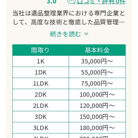
3.0
口コミ・評判 0件
当社は遺品整理業界における専門企業と
して、高度な技術と徹底した品質管理に
基づき、誠実かつ迅速なサービスを提供
続きを読む
いたします。
ご遺族様の心情に配慮し、安全かつ安心
間取り
基本料金
してご依頼いただける体制を整えており
1K
35,000円～
ます。
1DK
55,000円～
地域社会に根ざし、信頼されるパートナ
1LDK
75,000円～
ーを目指します。
2DK
100,000円～
2LDK
120,000円～
3DK
150,000円～
3LDK
180,000円～