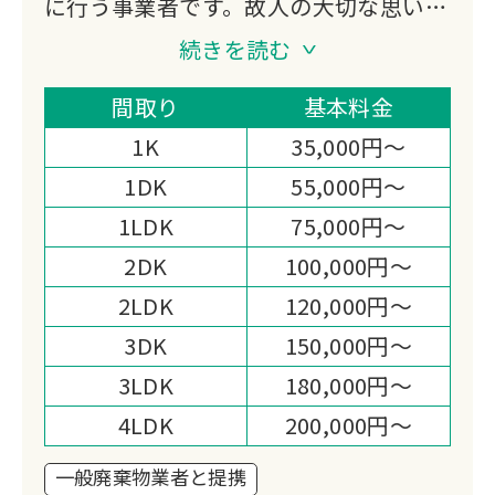
に行う事業者です。故人の大切な思い出
の品々を丁寧に扱いながら、遺族の方々
続きを読む
に寄り添ったサービスを提供。不用品の
処分から貴重品の仕分けまで、遺品整理
間取り
基本料金
に関わる様々な作業をトータルでサポー
1K
35,000円～
トいたします。
1DK
55,000円～
1LDK
75,000円～
2DK
100,000円～
2LDK
120,000円～
3DK
150,000円～
3LDK
180,000円～
4LDK
200,000円～
一般廃棄物業者と提携