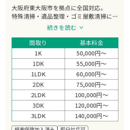
大阪府東大阪市を拠点に全国対応。
特殊清掃・遺品整理・ゴミ屋敷清掃に対
応し、真言宗のご供養と風水による空間
続きを読む
浄化を実施。
竹炭精製水による完全消臭とATP検査で
間取り
基本料金
数値化された除菌力が強みです。
1K
50,000円～
1DK
55,000円～
1LDK
60,000円～
2DK
75,000円～
2LDK
100,000円～
3DK
120,000円～
3LDK
140,000円～
損害保険加入済み
即日対応可