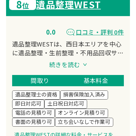
8
遺品整理WEST
位
0.0
口コミ・評判 0件
遺品整理WESTは、西日本エリアを中心
に遺品整理・生前整理・不用品回収サー
ビスを提供しています。故人様の想いを
続きを読む
大切にしながら、ご遺族の負担を軽減す
る丁寧な作業を心がけ、地域密着型のき
間取り
基本料金
め細やかな対応でお客様の信頼にお応え
遺品整理士の資格
損害保険加入済み
しています。
即日対応可
土日祝日対応可
電話の見積り可
オンライン見積り可
書面の見積り可
立ち会いなしで作業可
遺品整理WESTの詳細な料金・サービスを