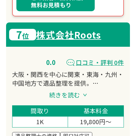
無料お見積もり
7
株式会社Roots
位
0.0
口コミ・評判 0件
大阪・関西を中心に関東・東海・九州・
中国地方で遺品整理を提供。
買取強化で費用を抑え、買取できないも
続きを読む
のも海外へ寄付。
遺品整理士資格保有のプロが最短当日対
間取り
基本料金
応。
1K
19,800円～
1万件以上の実績で顧客満足度
95{71d00423b68e1837e93fe77097ac1fd56
遺品整理士の資格
即日対応可