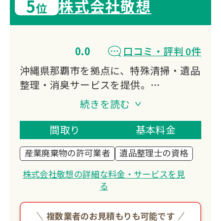
5
株式会社敬想
位
0.0
口コミ・評判 0件
沖縄県那覇市を拠点に、特殊清掃・遺品
整理・消臭サービスを提供。
事件現場特殊清掃センター認定と遺品整
続きを読む
理士認定協会認定の資格を持つ専門スタ
ッフが、孤独死現場やゴミ屋敷の清掃な
間取り
基本料金
ど、心を込めてお手伝いします。
産業廃棄物の許可業者
遺品整理士の資格
沖縄本島全域対応可能です。
株式会社敬想の詳細な料金・サービスを見
る
複数業者のお見積もりも可能です