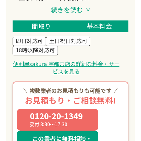
ーニングなど幅広く対応。
続きを読む
年中無休で営業し、深夜の引越しや急な
依頼にも柔軟に対応します。
間取り
基本料金
業界最安値を目指し、お客様のお気持ち
即日対応可
土日祝日対応可
に寄り添った丁寧な作業を提供していま
18時以降対応可
す。
便利屋sakura 宇都宮店の詳細な料金・サー
ビスを見る
複数業者のお見積もりも可能です
お見積もり・ご相談無料!
0120-20-1349
受付 8:30～17:30
この業者に無料相談・