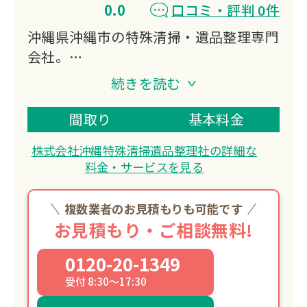
0.0
口コミ・評判 0件
沖縄県沖縄市の特殊清掃・遺品整理専門
会社。
事件現場特殊清掃士（沖縄市第1号認定
続きを読む
者）が孤独死や自殺現場の清掃から遺品
整理、リフォームまで一貫対応。
間取り
基本料金
テレビ取材多数で信頼性が高く、故人様
株式会社沖縄特殊清掃遺品整理社の詳細な
と遺族様に寄り添う丁寧な作業を提供し
料金・サービスを見る
ています。
複数業者のお見積もりも可能です
お見積もり・ご相談無料!
0120-20-1349
受付 8:30～17:30