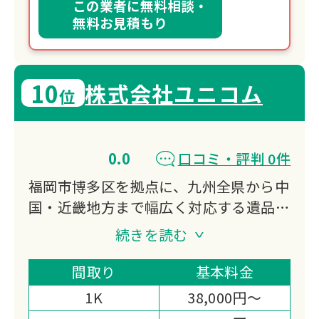
この業者に無料相談・
無料お見積もり
10
株式会社ユニコム
位
0.0
口コミ・評判 0件
福岡市博多区を拠点に、九州全県から中
国・近畿地方まで幅広く対応する遺品整
理の専門業者です。遺品整理・福祉整
続きを読む
理・特殊清掃の3サービスを提供し、故
人の思い出を大切にしながら誠心誠意の
間取り
基本料金
サービスをお届けします。業界一の低価
1K
38,000円～
格と高品質なサービスで、ご遺族の心の