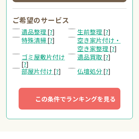
0120-20-13
受付 8:30～17:30
ご希望のサービス
遺品整理
[
?
]
生前整理
[
?
]
無料・24時間受付
特殊清掃
[
?
]
空き家片付け・
Webで無料見積り
空き家整理
[
?
]
ゴミ屋敷片付け
遺品買取
[
?
]
[
?
]
部屋片付け
[
?
]
仏壇処分
[
?
]
この条件でランキングを見る