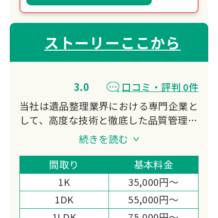
ストーリーここから
3.0
口コミ・評判 0件
当社は遺品整理業界における専門企業と
して、高度な技術と徹底した品質管理に
基づき、誠実かつ迅速なサービスを提供
続きを読む
いたします。
ご遺族様の心情に配慮し、安全かつ安心
間取り
基本料金
してご依頼いただける体制を整えており
1K
35,000円～
ます。
1DK
55,000円～
地域社会に根ざし、信頼されるパートナ
1LDK
75,000円～