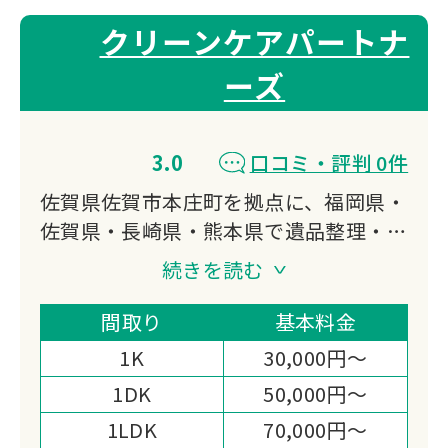
クリーンケアパートナ
ーズ
3.0
口コミ・評判 0件
佐賀県佐賀市本庄町を拠点に、福岡県・
佐賀県・長崎県・熊本県で遺品整理・生
前整理・特殊清掃に対応しています。
続きを読む
遺品整理士の資格を持つスタッフがデジ
タル遺品整理からお焚き上げ・遺品供養
間取り
基本料金
まで幅広く担い、一般廃棄物業者との提
1K
30,000円～
携と損害保険加入を備えた体制が選ばれ
1DK
50,000円～
る理由です。
1LDK
70,000円～