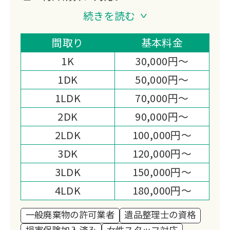
遺品整理士と事件現場特殊清掃士の有資
続きを読む
格者が在籍し、女性スタッフによる細や
かな配慮と買取査定による費用軽減で、
間取り
基本料金
ご遺族の負担を減らします。
1K
30,000円～
即日対応も可能で全国対応の提携ネット
1DK
50,000円～
ワークを持つ地域密着型の業者です。
1LDK
70,000円～
2DK
90,000円～
2LDK
100,000円～
3DK
120,000円～
3LDK
150,000円～
4LDK
180,000円～
一般廃棄物の許可業者
遺品整理士の資格
損害保険加入済み
女性スタッフ対応