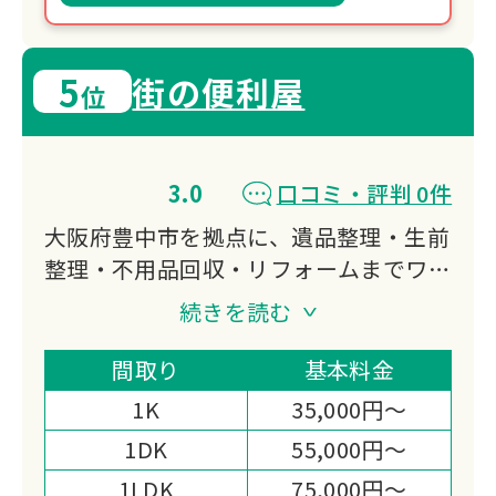
5
街の便利屋
位
3.0
口コミ・評判 0件
大阪府豊中市を拠点に、遺品整理・生前
整理・不用品回収・リフォームまでワン
ストップで対応。
続きを読む
軽トラから2tトラックまで選べる積み放
題パックで追加料金の心配がありませ
間取り
基本料金
ん。
1K
35,000円～
買取対応や女性スタッフの配置など、柔
1DK
55,000円～
軟な対応が強みです。
1LDK
75,000円～