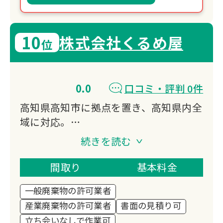
10
株式会社くるめ屋
位
0.0
口コミ・評判 0件
高知県高知市に拠点を置き、高知県内全
域に対応。
遺品整理・生前整理をはじめ、特殊清掃
続きを読む
や空き家管理、デジタル遺品整理まで幅
広いサービスを提供。
間取り
基本料金
自社供養施設「諸木の杜」での年2回の
一般廃棄物の許可業者
合同供養祭や個別供養にも対応し、故人
産業廃棄物の許可業者
書面の見積り可
への想いに寄り添った真心の整理を実現
立ち会いなしで作業可
します。