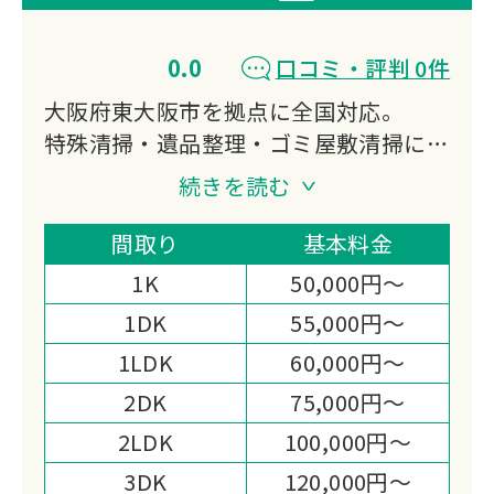
0.0
口コミ・評判 0件
大阪府東大阪市を拠点に全国対応。
特殊清掃・遺品整理・ゴミ屋敷清掃に対
応し、真言宗のご供養と風水による空間
続きを読む
浄化を実施。
竹炭精製水による完全消臭とATP検査で
間取り
基本料金
数値化された除菌力が強みです。
1K
50,000円～
1DK
55,000円～
1LDK
60,000円～
2DK
75,000円～
2LDK
100,000円～
3DK
120,000円～