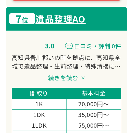
7
遺品整理AO
位
3.0
口コミ・評判 0件
高知県吾川郡いの町を拠点に、高知県全
域で遺品整理・生前整理・特殊清掃に対
応しています。
続きを読む
遺品整理士の資格を持つスタッフが即
日・年中無休で動き、遺品買取から不用
間取り
基本料金
品回収・消臭除菌まで担うスピーディー
1K
20,000円～
な対応力と手頃な料金体制が選ばれる理
1DK
35,000円～
由です。
1LDK
55,000円～