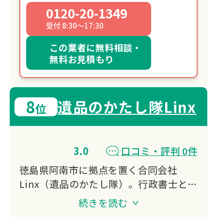
0120-20-1349
受付 8:30～17:30
この業者に無料相談・
無料お見積もり
8
遺品のかたし隊Linx
位
3.0
口コミ・評判 0件
徳島県阿南市に拠点を置く合同会社
Linx（遺品のかたし隊）。行政書士と遺
品整理士が在籍し、遺品整理から相続手
続きを読む
続き、物件の売却・賃貸まで一貫してサ