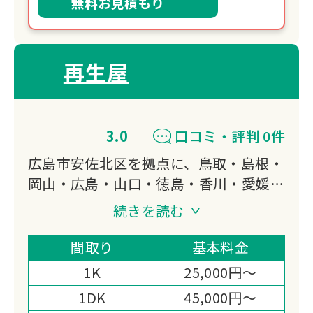
無料お見積もり
再生屋
3.0
口コミ・評判 0件
広島市安佐北区を拠点に、鳥取・島根・
岡山・広島・山口・徳島・香川・愛媛・
高知の中国・四国9県で遺品整理・生前
続きを読む
整理・空き家片付けに24時間対応して
います。
間取り
基本料金
開業17年の先駆者として、墓じまい・
1K
25,000円～
お墓の引っ越しまで担う終活サポートと
1DK
45,000円～
損害保険加入の体制が選ばれる理由で