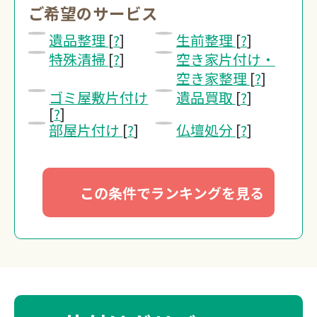
ご希望のサービス
0120-20-13
遺品整理
[
?
]
生前整理
[
?
]
受付 8:30～17:30
特殊清掃
[
?
]
空き家片付け・
空き家整理
[
?
]
無料・24時間受付
ゴミ屋敷片付け
遺品買取
[
?
]
Webで無料見積り
[
?
]
部屋片付け
[
?
]
仏壇処分
[
?
]
この条件でランキングを見る