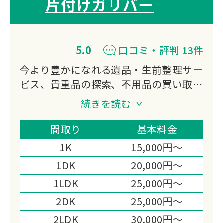
片付けガリバー
5.0
口コミ・評判 13件
今より豊かになれる遺品・生前整理サー
ビス、貴重品の探索、不用品の買い取
り、特殊清掃、ゴミ屋敷対応などをご提
続きを読む
供する会社になります。
私たち片付けガリバーは「日本一真面目
間取り
基本料金
な遺品整理業者｣である事を宣言しま
1K
15,000円～
す。
1DK
20,000円～
1LDK
25,000円～
2DK
25,000円～
2LDK
30,000円～