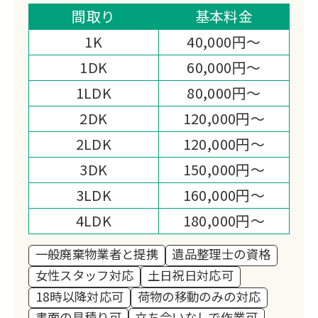
ポート。遠方の方も立会不要で対応可
間取り
基本料金
能。徳島県内どこでも無料見積を実施し
1K
40,000円～
ています。
1DK
60,000円～
1LDK
80,000円～
2DK
120,000円～
2LDK
120,000円～
3DK
150,000円～
3LDK
160,000円～
4LDK
180,000円～
一般廃棄物業者と提携
遺品整理士の資格
女性スタッフ対応
土日祝日対応可
18時以降対応可
荷物の移動のみの対応
書面の見積り可
立ち会いなしで作業可