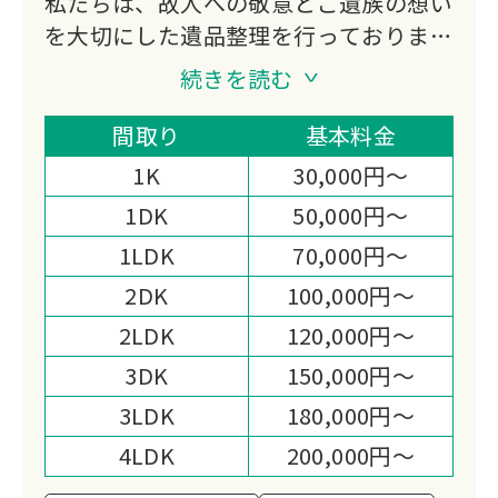
私たちは、故人への敬意とご遺族の想い
を大切にした遺品整理を行っておりま
す。
続きを読む
不用品買取にも対応し、処分費の軽減や
想い出の品の活用もご提案。
間取り
基本料金
迅速かつ丁寧なお見積りと作業まごころ
1K
30,000円～
を込めた対応で、高い満足度をいただい
1DK
50,000円～
ております。
1LDK
70,000円～
心の負担を少しでも軽くできるよう尽力
いたします。
2DK
100,000円～
2LDK
120,000円～
3DK
150,000円～
3LDK
180,000円～
4LDK
200,000円～