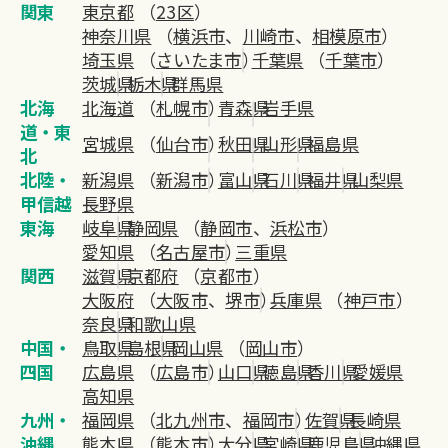
関東
東京都
（
23区
）
神奈川県
（
横浜市
、
川崎市
、
相模原市
）
埼玉県
（
さいたま市
）
千葉県
（
千葉市
）
茨城県
栃木県
群馬県
北海
北海道
（
札幌市
）
青森県
岩手県
道・東
宮城県
（
仙台市
）
秋田県
山形県
福島県
北
北陸・
新潟県
（
新潟市
）
富山県
石川県
福井県
山梨県
甲信越
長野県
東海
岐阜県
静岡県
（
静岡市
、
浜松市
）
愛知県
（
名古屋市
）
三重県
関西
滋賀県
京都府
（
京都市
）
大阪府
（
大阪市
、
堺市
）
兵庫県
（
神戸市
）
奈良県
和歌山県
中国・
鳥取県
島根県
岡山県
（
岡山市
）
四国
広島県
（
広島市
）
山口県
徳島県
香川県
愛媛県
高知県
九州・
福岡県
（
北九州市
、
福岡市
）
佐賀県
長崎県
沖縄
熊本県
（
熊本市
）
大分県
宮崎県
鹿児島県
沖縄県