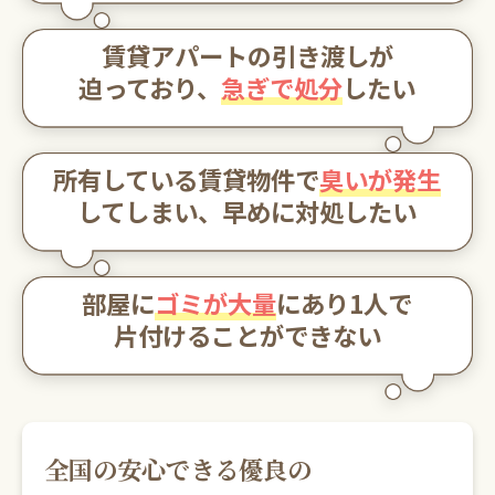
0120-20-1349
賃貸アパートの引き渡しが
受付 8:30～17:30
迫っており、
急ぎで処分
したい
無料・24時間受付
Webで無料見積りする
所有している賃貸物件で
臭いが発生
してしまい、
早めに対処したい
部屋に
ゴミが大量
にあり1人で
片付けることができない
全国の安心できる優良の