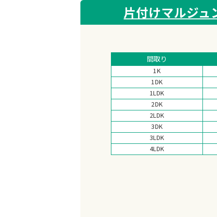
片付けマルジュ
間取り
1K
1DK
1LDK
2DK
2LDK
3DK
3LDK
4LDK