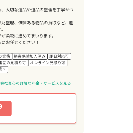
も、大切な遺品や遺品の整理を丁寧かつ
家財整理、価値ある物品の買取など、遺
す。
フが柔軟に進めてまいります。
ちにお任せください！
の資格
損害保険加入済み
即日対応可
電話の見積り可
オンライン見積り可
業可
同会社真心の詳細な料金・サービスを見る
9