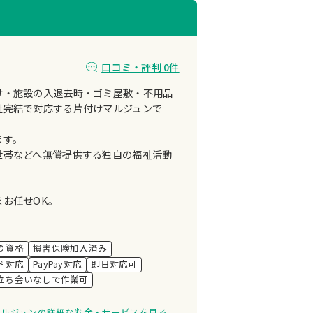
口コミ・評判 0件
け・施設の入退去時・ゴミ屋敷・不用品
社完結で対応する片付けマルジュンで
ます。
世帯などへ無償提供する独自の福祉活動
お任せOK。
の資格
損害保険加入済み
ド対応
PayPay対応
即日対応可
立ち会いなしで作業可
マルジュンの詳細な料金・サービスを見る