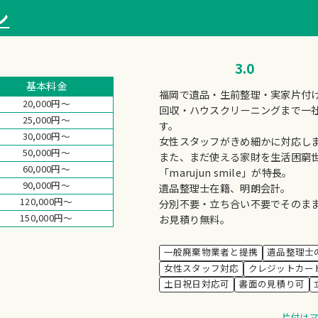
ン
3.0
基本料金
福岡で遺品・生前整理・実家片付
20,000円～
回収・ハウスクリーニングまで一
25,000円～
す。
30,000円～
女性スタッフがきめ細かに対応し
50,000円～
また、まだ使える家財を生活困窮
60,000円～
「marujun smile」が特長。
90,000円～
遺品整理士在籍、明朗会計。
120,000円～
分別不要・立ち合い不要でそのまま
150,000円～
お見積り無料。
一般廃棄物業者と提携
遺品整理士
女性スタッフ対応
クレジットカー
土日祝日対応可
書面の見積り可
片付け