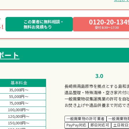
0120-20-134
この業者に無料相談・
!
無料お見積もり
受付 8:30～17:30
ポート
3.0
基本料金
長崎県南島原市を拠点とする島和
35,000円～
遺品整理・特殊清掃・空き家片付
55,000円～
一般廃棄物収集運携業の許可を自
75,000円～
お焚き上げや遺品供養まで対応で
100,000円～
120,000円～
一般廃棄物の許可業者
一般廃棄物
150,000円～
PayPay対応
即日対応可
土日祝日