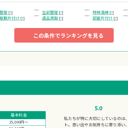
整理
生前整理
特殊清掃
[
?
]
[
?
]
[
?
]
屋敷片付け
遺品買取
部屋片付け
[
?
]
[
?
]
[
?
]
この条件でランキングを見る
5.0
基本料金
私たちが特に大切にしているのは
25,000円～
ト。思い出やお気持ちに寄り添い