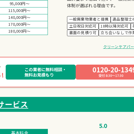
95,000円～
体制が選ばれる理由です。
115,000円～
140,000円～
一般廃棄物業者と提携
遺品整理士
170,000円～
土日祝日対応可
18時以降対応可
180,000円～
書面の見積り可
立ち会いなしで作
クリーンケアパ
0120-20-134
この業者に無料相談・
!
無料お見積もり
受付 8:30～17:30
サービス
5.0
基本料金