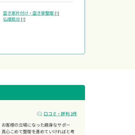
空き家片付け・
空き家整理
[
?
]
仏壇処分
[
?
]
口コミ・評判 2件
、お客様の立場になった親身なサポー
、真心こめて整理を進めていければと考