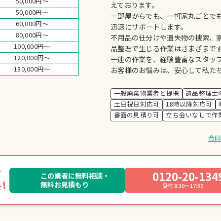
50,000円～
えております。
50,000円～
一部屋からでも、一軒家丸ごとで
60,000円～
迅速にサポートします。
80,000円～
不用品の仕分けや遺失物の捜索、
100,000円～
品整理で生じる作業はさまざまで
120,000円～
一連の作業を、経験豊富なスタッ
180,000円～
お客様のお悩みは、安心して私た
一般廃棄物業者と提携
遺品整理士
土日祝日対応可
18時以降対応可
書面の見積り可
立ち会いなしで作
合
0120-20-134
この業者に無料相談・
!
無料お見積もり
受付 8:30～17:30