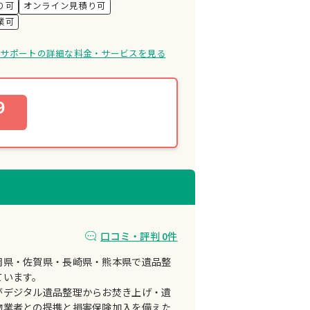
り可
オンライン見積り可
業可
ろサポートの詳細な料金・サービスを見る
9
口コミ・評判 0件
岡県・佐賀県・長崎県・熊本県で遺品整
ています。
がデジタル遺品整理からお焚き上げ・遺
物業者との提携と損害保険加入を備えた