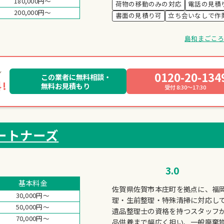
180,000円～
荷物の移動のみの対応
電話の見積
200,000円～
書面の見積り可
立ち会いなしで作
島和まごこ
0120-20-134
この業者に無料相談・
!
無料お見積もり
受付 8:30～17:30
ートナーズ
3.0
基本料金
佐賀県佐賀市本庄町を拠点に、福
30,000円～
理・生前整理・特殊清掃に対応し
50,000円～
遺品整理士の資格を持つスタッフ
70,000円～
品供養まで幅広く担い、一般廃棄