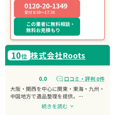
0120-20-1349
受付 8:30～17:30
この業者に無料相談・
無料お見積もり
10
株式会社Roots
位
0.0
口コミ・評判 0件
大阪・関西を中心に関東・東海・九州・
中国地方で遺品整理を提供。
買取強化で費用を抑え、買取できないも
続きを読む
のも海外へ寄付。