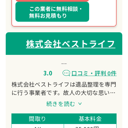
この業者に無料相談・
無料お見積もり
株式会社ベストライフ
3.0
口コミ・評判 0件
株式会社ベストライフは遺品整理を専門
に行う事業者です。故人の大切な思い出
の品々を丁寧に扱いながら、遺族の方々
続きを読む
に寄り添ったサービスを提供。不用品の
処分から貴重品の仕分けまで、遺品整理
間取り
基本料金
に関わる様々な作業をトータルでサポー