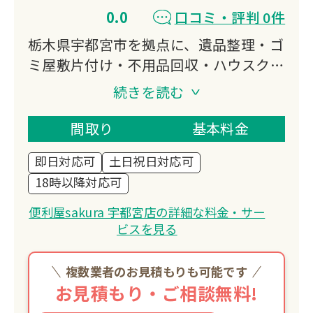
0.0
口コミ・評判 0件
栃木県宇都宮市を拠点に、遺品整理・ゴ
ミ屋敷片付け・不用品回収・ハウスクリ
ーニングなど幅広く対応。
続きを読む
年中無休で営業し、深夜の引越しや急な
依頼にも柔軟に対応します。
間取り
基本料金
業界最安値を目指し、お客様のお気持ち
即日対応可
土日祝日対応可
に寄り添った丁寧な作業を提供していま
18時以降対応可
す。
便利屋sakura 宇都宮店の詳細な料金・サー
ビスを見る
複数業者のお見積もりも可能です
お見積もり・ご相談無料!