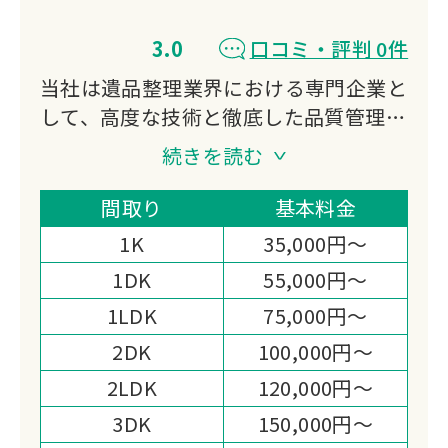
3.0
口コミ・評判 0件
当社は遺品整理業界における専門企業と
して、高度な技術と徹底した品質管理に
基づき、誠実かつ迅速なサービスを提供
続きを読む
いたします。
ご遺族様の心情に配慮し、安全かつ安心
間取り
基本料金
してご依頼いただける体制を整えており
1K
35,000円～
ます。
1DK
55,000円～
地域社会に根ざし、信頼されるパートナ
1LDK
75,000円～
ーを目指します。
2DK
100,000円～
2LDK
120,000円～
3DK
150,000円～