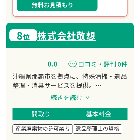
無料お見積もり
8
株式会社敬想
位
0.0
口コミ・評判 0件
沖縄県那覇市を拠点に、特殊清掃・遺品
整理・消臭サービスを提供。
事件現場特殊清掃センター認定と遺品整
続きを読む
理士認定協会認定の資格を持つ専門スタ
ッフが、孤独死現場やゴミ屋敷の清掃な
間取り
基本料金
ど、心を込めてお手伝いします。
産業廃棄物の許可業者
遺品整理士の資格
沖縄本島全域対応可能です。