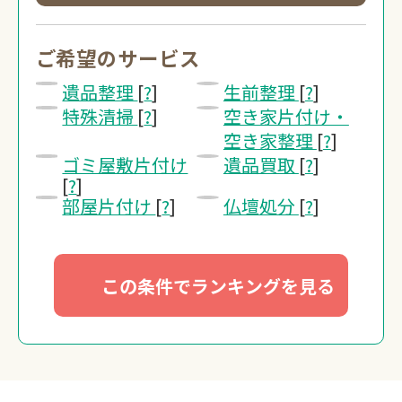
0120-20-1349
受付 8:30～17:30
ご希望のサービス
遺品整理
[
?
]
生前整理
[
?
]
無料・24時間受付
特殊清掃
[
?
]
空き家片付け・
Webで無料見積りする
空き家整理
[
?
]
ゴミ屋敷片付け
遺品買取
[
?
]
[
?
]
部屋片付け
[
?
]
仏壇処分
[
?
]
この条件でランキングを見る