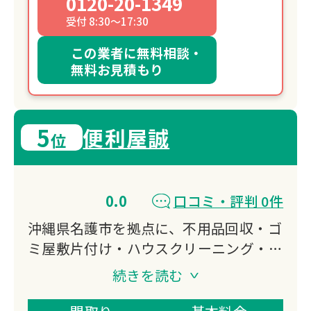
0120-20-1349
受付 8:30～17:30
この業者に無料相談・
無料お見積もり
5
便利屋誠
位
0.0
口コミ・評判 0件
沖縄県名護市を拠点に、不用品回収・ゴ
ミ屋敷片付け・ハウスクリーニング・害
虫駆除など生活のあらゆるお困りごとに
続きを読む
対応する便利屋です。
緊急対応可能で、お見積もり無料。