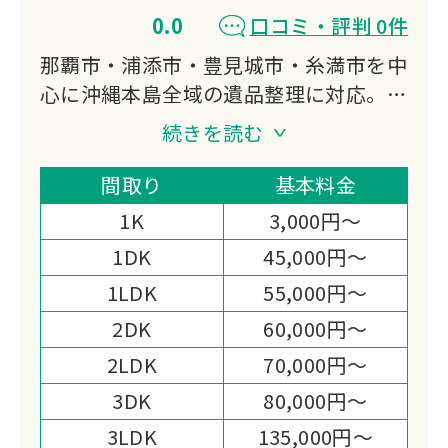
0.0
口コミ・評判 0件
那覇市・浦添市・豊見城市・糸満市を中
心に沖縄本島全域の遺品整理に対応。形
見分けはご自身で行い、残った品物は丸
続きを読む
ごとお任せいただくプランで費用を抑
制。買取可能品は査定・買取を行い、処
間取り
基本料金
分費用から差し引くことで経済的負担を
1K
3,000円～
軽減します。
1DK
45,000円～
1LDK
55,000円～
2DK
60,000円～
2LDK
70,000円～
3DK
80,000円～
3LDK
135,000円～