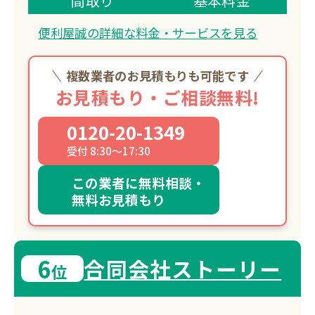
間取り
基本料金
立ち会いなしでも作業可能で、写真報告
便利屋誠の詳細な料金・サービスを見る
にて安心のサービスを提供します。
複数業者のお見積もりも可能です
お見積もり・ご相談無料!
0120-20-1349
受付 8:30～17:30
この業者に無料相談・
無料お見積もり
6
合同会社ストーリー
位