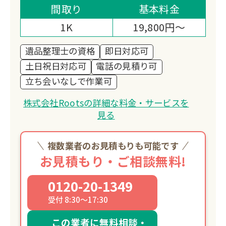
遺品整理士資格保有のプロが最短当日対
間取り
基本料金
応。
1K
19,800円～
1万件以上の実績で顧客満足度
95{71d00423b68e1837e93fe77097ac1fd56
遺品整理士の資格
即日対応可
土日祝日対応可
電話の見積り可
立ち会いなしで作業可
株式会社Rootsの詳細な料金・サービスを
見る
複数業者のお見積もりも可能です
お見積もり・ご相談無料!
0120-20-1349
受付 8:30～17:30
この業者に無料相談・