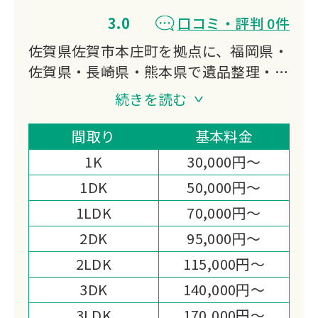
3.0
口コミ・評判 0件
佐賀県佐賀市本庄町を拠点に、福岡県・
佐賀県・長崎県・熊本県で遺品整理・生
前整理・特殊清掃に対応しています。
続きを読む
遺品整理士の資格を持つスタッフがデジ
タル遺品整理からお焚き上げ・遺品供養
間取り
基本料金
まで幅広く担い、一般廃棄物業者との提
1K
30,000円～
携と損害保険加入を備えた体制が選ばれ
1DK
50,000円～
る理由です。
1LDK
70,000円～
2DK
95,000円～
2LDK
115,000円～
3DK
140,000円～
3LDK
170,000円～