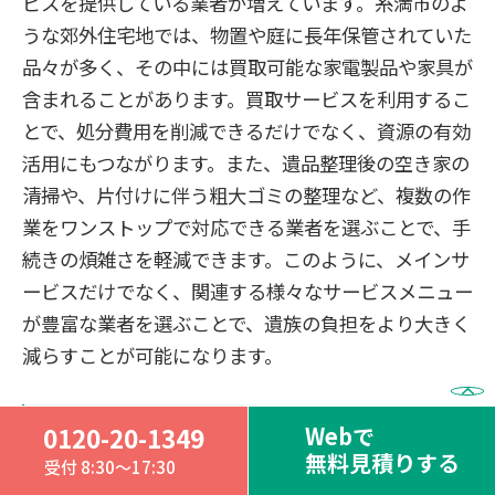
ビスを提供している業者が増えています。糸満市のよ
うな郊外住宅地では、物置や庭に長年保管されていた
品々が多く、その中には買取可能な家電製品や家具が
含まれることがあります。買取サービスを利用するこ
とで、処分費用を削減できるだけでなく、資源の有効
活用にもつながります。また、遺品整理後の空き家の
清掃や、片付けに伴う粗大ゴミの整理など、複数の作
業をワンストップで対応できる業者を選ぶことで、手
続きの煩雑さを軽減できます。このように、メインサ
ービスだけでなく、関連する様々なサービスメニュー
が豊富な業者を選ぶことで、遺族の負担をより大きく
減らすことが可能になります。
Webで
0120-20-1349
沖縄県糸満市の遺品整理業者
無料見積りする
受付 8:30～17:30
の見積りを安くするポイント