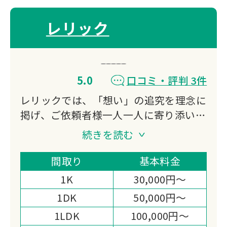
レリック
5.0
口コミ・評判 3件
レリックでは、「想い」の追究を理念に
掲げ、ご依頼者様一人一人に寄り添い、
最善のご提案と丁寧な家財整理をお約束
続きを読む
いたします。
家財整理（生前の想い出整理・空家整
間取り
基本料金
理・相続支援整理・遺品整理）を通し
1K
30,000円～
て、地域社会福祉へも目を向け、生活困
1DK
50,000円～
窮者の方をはじめとし、各団体様への寄
1LDK
100,000円～
付活動をすることにより、より一層、お