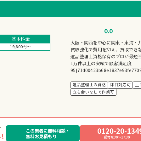
0.0
基本料金
大阪・関西を中心に関東・東海・
19,800円～
買取強化で費用を抑え、買取でき
遺品整理士資格保有のプロが最短
1万件以上の実績で顧客満足度
95{71d00423b68e1837e93fe770
遺品整理士の資格
即日対応可
土
立ち会いなしで作業可
0120-20-134
この業者に無料相談・
!
無料お見積もり
受付 8:30～17:30