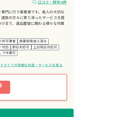
口コミ・評判 0件
を専門に行う事業者です。故人の大切な
、遺族の方々に寄り添ったサービスを提
分けまで、遺品整理に関わる様々な作業
。
の許可業者
損害保険加入済み
ド対応
即日対応可
土日祝日対応可
しで作業可
ストライフの詳細な料金・サービスを見る
9