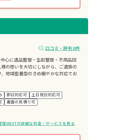
口コミ・評判 0件
を中心に遺品整理・生前整理・不用品回
人様の想いを大切にしながら、ご遺族の
け、地域密着型のきめ細やかな対応でお
み
即日対応可
土日祝日対応可
可
書面の見積り可
整理WESTの詳細な料金・サービスを見る