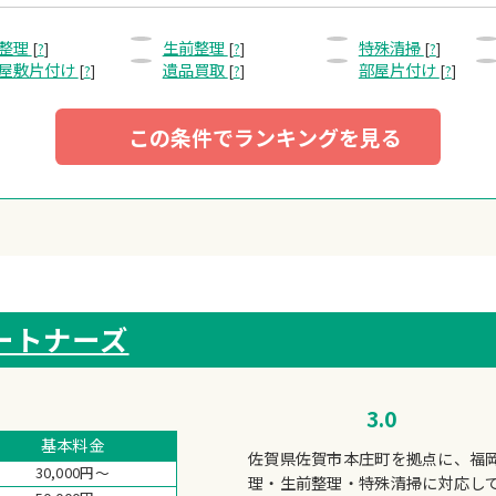
整理
生前整理
特殊清掃
[
?
]
[
?
]
[
?
]
屋敷片付け
遺品買取
部屋片付け
[
?
]
[
?
]
[
?
]
この条件でランキングを見る
ートナーズ
3.0
基本料金
佐賀県佐賀市本庄町を拠点に、福
30,000円～
理・生前整理・特殊清掃に対応し