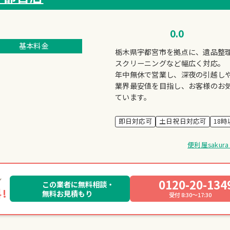
0.0
基本料金
栃木県宇都宮市を拠点に、遺品整
スクリーニングなど幅広く対応。
年中無休で営業し、深夜の引越し
業界最安値を目指し、お客様のお
ています。
即日対応可
土日祝日対応可
18
便利屋saku
0120-20-134
この業者に無料相談・
!
無料お見積もり
受付 8:30～17:30