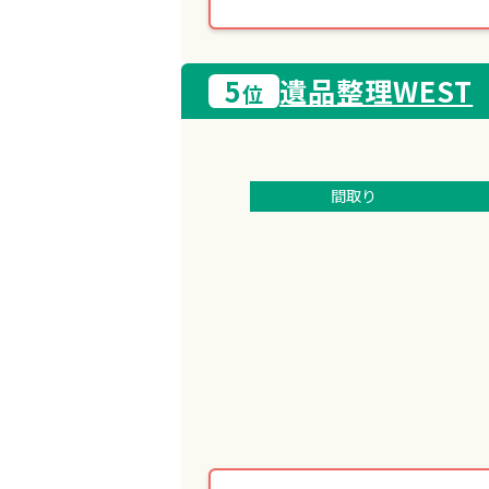
5
遺品整理WEST
位
間取り