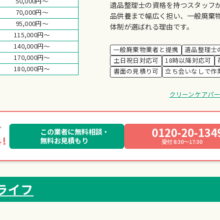
50,000円～
遺品整理士の資格を持つスタッフ
70,000円～
品供養まで幅広く担い、一般廃棄
95,000円～
体制が選ばれる理由です。
115,000円～
140,000円～
一般廃棄物業者と提携
遺品整理士
170,000円～
土日祝日対応可
18時以降対応可
180,000円～
書面の見積り可
立ち会いなしで作
クリーンケアパ
0120-20-134
この業者に無料相談・
!
無料お見積もり
受付 8:30～17:30
ライフ