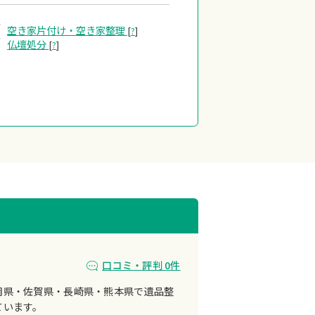
空き家片付け・
空き家整理
[
?
]
仏壇処分
[
?
]
口コミ・評判 0件
岡県・佐賀県・長崎県・熊本県で遺品整
ています。