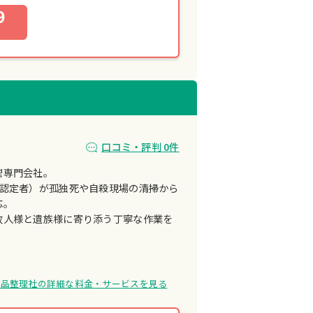
9
口コミ・評判 0件
理専門会社。
号認定者）が孤独死や自殺現場の清掃から
応。
故人様と遺族様に寄り添う丁寧な作業を
遺品整理社の詳細な料金・サービスを見る