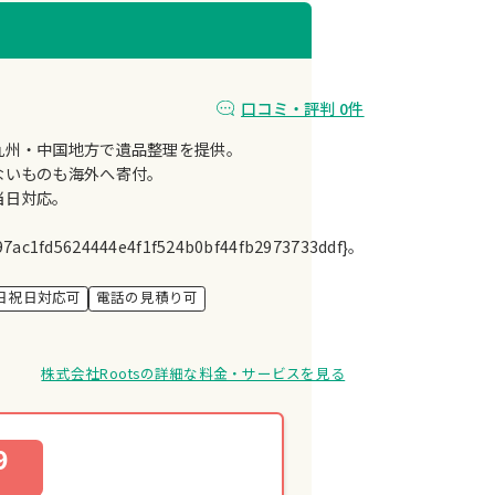
口コミ・評判 0件
九州・中国地方で遺品整理を提供。
ないものも海外へ寄付。
当日対応。
97ac1fd5624444e4f1f524b0bf44fb2973733ddf}。
日祝日対応可
電話の見積り可
株式会社Rootsの詳細な料金・サービスを見る
9