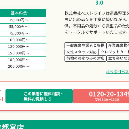
3.0
基本料金
株式会社ベストライフは遺品整理
思い出の品々を丁寧に扱いながら
35,000円～
供。不用品の処分から貴重品の仕
55,000円～
をトータルでサポートいたします
75,000円～
100,000円～
一般廃棄物業者と提携
産業廃棄物
120,000円～
女性スタッフ対応
クレジットカー
150,000円～
荷物の移動のみの対応
立ち会いな
180,000円～
200,000円～
株式会社ベ
0120-20-134
この業者に無料相談・
!
無料お見積もり
受付 8:30～17:30
 宇都宮店