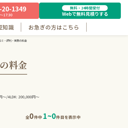
-20-1349
無料・24時間受付
Webで無料見積りする
～17:30
豆知識
お急ぎの方はこちら
コミ・評判・実際の料金
の料金
0円〜/4LDK: 200,000円〜
0
1
~
0
全
件中
件目を表示中