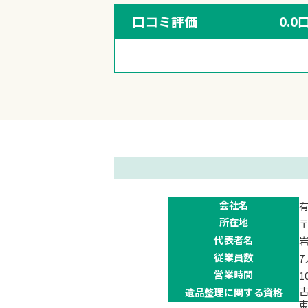
口コミ評価
0.0
会社名
所在地
〒
代表者名
岩
従業員数
7
営業時間
1
古
遺品整理に
関する資格