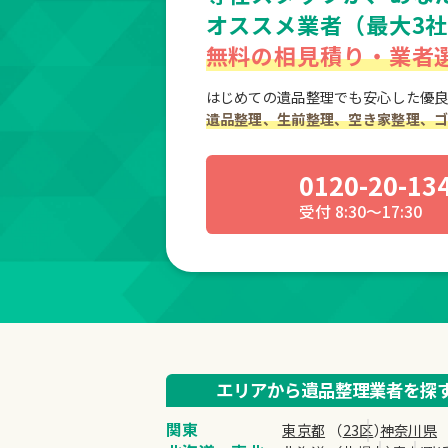
オススメ業者（最大3
無料の相見積り・業者
はじめての遺品整理でも安心した優良
遺品整理、生前整理、空き家整理、
0120-20-13
受付 8:30～17:30
エリアから遺品
整理業者を探
関東
東京都
（
23区
）
神奈川県