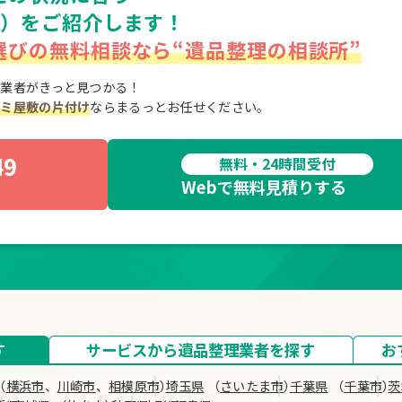
社）をご紹介します！
選びの無料相談なら“遺品整理の相談所”
業者がきっと見つかる！
ゴミ屋敷の片付け
ならまるっとお任せください。
49
無料・24時間受付
Webで無料見積りする
す
サービスから遺品
整理業者を探す
お
（
横浜市
、
川崎市
、
相模原市
）
埼玉県
（
さいたま市
）
千葉県
（
千葉市
）
茨