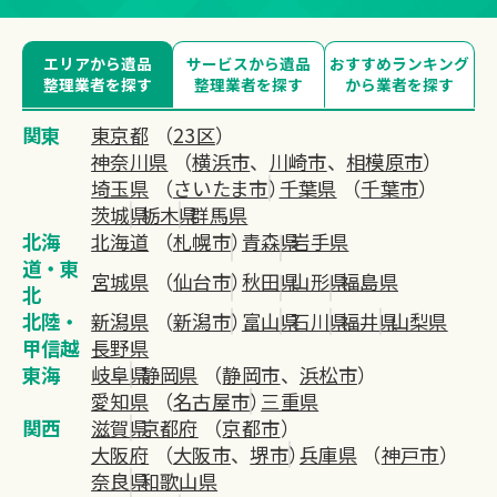
エリアから遺品
サービスから遺品
おすすめランキング
整理業者を探す
整理業者を探す
から業者を探す
関東
東京都
（
23区
）
神奈川県
（
横浜市
、
川崎市
、
相模原市
）
埼玉県
（
さいたま市
）
千葉県
（
千葉市
）
茨城県
栃木県
群馬県
北海
北海道
（
札幌市
）
青森県
岩手県
道・東
宮城県
（
仙台市
）
秋田県
山形県
福島県
北
北陸・
新潟県
（
新潟市
）
富山県
石川県
福井県
山梨県
甲信越
長野県
東海
岐阜県
静岡県
（
静岡市
、
浜松市
）
愛知県
（
名古屋市
）
三重県
関西
滋賀県
京都府
（
京都市
）
大阪府
（
大阪市
、
堺市
）
兵庫県
（
神戸市
）
奈良県
和歌山県