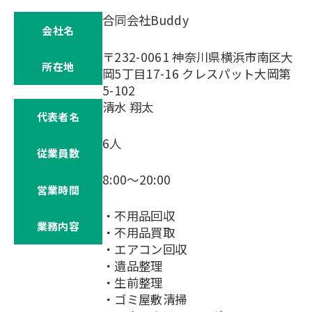
合同会社Buddy
会社名
〒232-0061 神奈川県横浜市南区大
所在地
岡5丁目17-16 クレスパット大岡第
5-102
清水 翔太
代表者名
6人
従業員数
8:00～20:00
営業時間
・不用品回収
業務内容
・不用品買取
・エアコン回収
・遺品整理
・生前整理
・ゴミ屋敷清掃