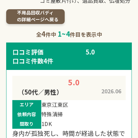
ゴミ屋敷片付け、遺品買取、仏壇処分
0120-20-1349
不用品回収バディ
受付 8:30～17:30
の詳細ページへ戻る
4
1
~
4
全
件中
件目を表示中
無料・24時間受付
Webで無料見積りする
口コミ評価
5.0
口コミ件数
4件
5.0
2026.06
（50代／男性）
東京江東区
エリア
特殊清掃
依頼内容
1DK
間取り
身内が孤独死し、時間が経過した状態で