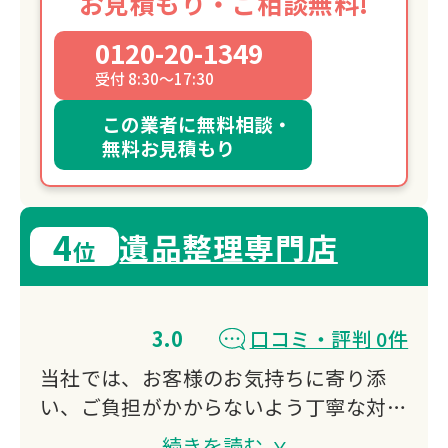
お見積もり・ご相談無料!
0120-20-1349
受付 8:30～17:30
この業者に無料相談・
無料お見積もり
4
遺品整理専門店
位
3.0
口コミ・評判 0件
当社では、お客様のお気持ちに寄り添
い、ご負担がかからないよう丁寧な対応
を心がけ、遺品整理や片付け作業をサポ
続きを読む