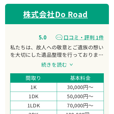
株式会社Do Road
5.0
口コミ・評判 1件
私たちは、故人への敬意とご遺族の想い
を大切にした遺品整理を行っておりま
す。
続きを読む
不用品買取にも対応し、処分費の軽減や
想い出の品の活用もご提案。
間取り
基本料金
迅速かつ丁寧なお見積りと作業まごころ
1K
30,000円～
を込めた対応で、高い満足度をいただい
1DK
50,000円～
ております。
1LDK
70,000円～
心の負担を少しでも軽くできるよう尽力
いたします。