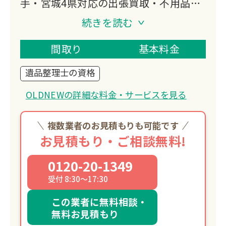
手・宮城4県対応の出張買取・不用品回
収業者。
続きを読む
レコードやCD、楽器など音楽関係の品
を高価買取中。
間取り
基本料金
買取額を回収費用からキャッシュバック
遺品整理士の資格
するため他社より安価な片付けが可能。
遺品整理士が丁寧に対応します。
OLDNEWの詳細な料金・サービスを見る
複数業者のお見積もりも可能です
お見積もり・ご相談無料!
0120-20-1349
受付 8:30～17:30
この業者に無料相談・
無料お見積もり