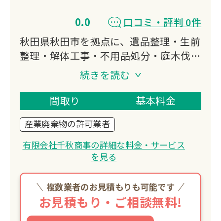
0.0
口コミ・評判 0件
秋田県秋田市を拠点に、遺品整理・生前
整理・解体工事・不用品処分・庭木伐採
など幅広く対応。遺品整理士資格を持つ
続きを読む
スタッフが心を込めてサポート。
産業廃棄物収集運搬許可や解体工事施工
間取り
基本料金
技士など、専門資格を持つ地域密着型企
産業廃棄物の許可業者
業です。
有限会社千秋商事の詳細な料金・サービス
を見る
複数業者のお見積もりも可能です
お見積もり・ご相談無料!