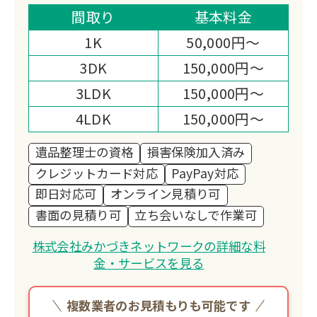
から清掃・解体まで一貫対応。
間取り
基本料金
ラジオ番組で遺品整理の情報発信を行
1K
50,000円～
い、地域に密着したサービスを提供して
3DK
150,000円～
います。
3LDK
150,000円～
4LDK
150,000円～
遺品整理士の資格
損害保険加入済み
クレジットカード対応
PayPay対応
即日対応可
オンライン見積り可
書面の見積り可
立ち会いなしで作業可
株式会社みかづきネットワークの詳細な料
金・サービスを見る
複数業者のお見積もりも可能です