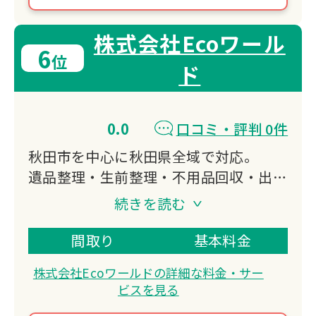
株式会社Ecoワール
6
位
ド
0.0
口コミ・評判 0件
秋田市を中心に秋田県全域で対応。
遺品整理・生前整理・不用品回収・出張
買取をワンストップで提供。
続きを読む
家屋解体やゴミ屋敷の清掃も対応可能。
即日対応で確かなサービスをお手頃価格
間取り
基本料金
で提供します。
株式会社Ecoワールドの詳細な料金・サー
ビスを見る