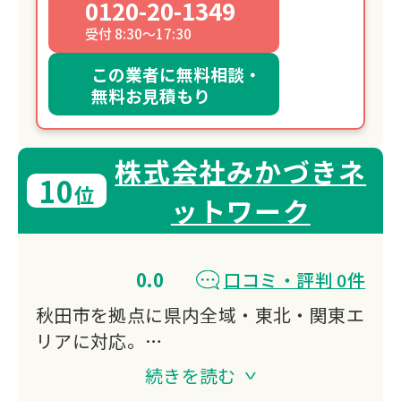
0120-20-1349
受付 8:30～17:30
この業者に無料相談・
無料お見積もり
株式会社みかづきネ
10
位
ットワーク
0.0
口コミ・評判 0件
秋田市を拠点に県内全域・東北・関東エ
リアに対応。
遺品整理・生前整理・特殊清掃・空き家
続きを読む
解体・仏壇供養など、お部屋のお片付け