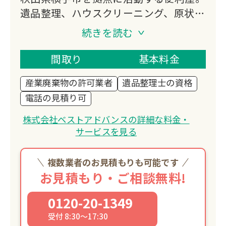
遺品整理、ハウスクリーニング、原状回
復工事、内装補修工事など幅広いサービ
続きを読む
スを提供。
代表の堀田光節が高齢化社会への貢献を
間取り
基本料金
目指し2008年に創業。
産業廃棄物の許可業者
遺品整理士の資格
「地域密着型」「信用第一」をモットー
電話の見積り可
に、プライバシー厳守と迅速対応で地域
の暮らしをサポートしています。
株式会社ベストアドバンスの詳細な料金・
サービスを見る
複数業者のお見積もりも可能です
お見積もり・ご相談無料!
0120-20-1349
受付 8:30～17:30