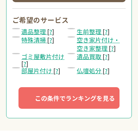
0120-20-13
受付 8:30～17:30
ご希望のサービス
遺品整理
[
?
]
生前整理
[
?
]
無料・24時間受付
特殊清掃
[
?
]
空き家片付け・
Webで無料見積り
空き家整理
[
?
]
ゴミ屋敷片付け
遺品買取
[
?
]
[
?
]
部屋片付け
[
?
]
仏壇処分
[
?
]
この条件でランキングを見る