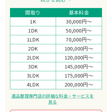
ートしております。
遺品整理をはじめ、不要品回収、ハウス
間取り
基本料金
クリーニング、特殊清掃、ゴミ屋敷清掃
1K
30,000円～
など幅広いサービスに対応。
1DK
50,000円～
迅速なお見積りと、まごころを込めた作
1LDK
70,000円～
業を大切にしております。
2DK
100,000円～
2LDK
120,000円～
3DK
145,000円～
3LDK
175,000円～
4LDK
200,000円～
遺品整理専門店の詳細な料金・サービスを
見る