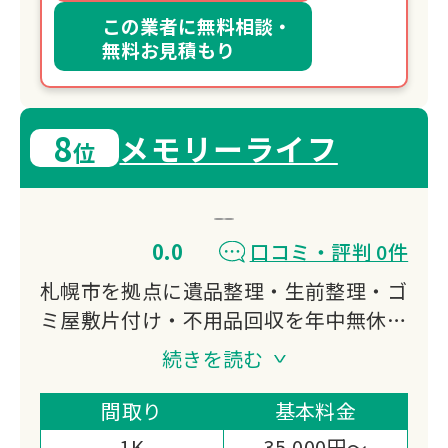
この業者に無料相談・
無料お見積もり
8
メモリーライフ
位
0.0
口コミ・評判 0件
札幌市を拠点に遺品整理・生前整理・ゴ
ミ屋敷片付け・不用品回収を年中無休で
対応。3,000件超の豊富な実績を持ち、
続きを読む
ほとんどの案件を作業当日1日で完了。
見積もり対応や買取による費用削減、独
間取り
基本料金
自の消臭技術まで、お客様の状況に寄り
1K
35,000円～