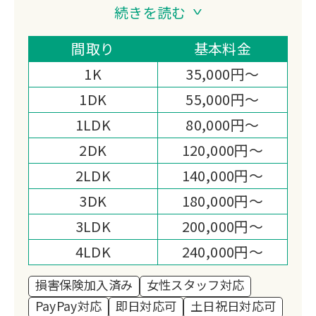
出来る限りお客様のご負担が少しでも少
続きを読む
なくなるよう努力させていただきます。
作業スピードと致しましては、お客様の
間取り
基本料金
希望通り、また少し早めに納期など時期
1K
35,000円～
によって様々ですが出来る限り早く受け
1DK
55,000円～
渡しが出来るよう心がけていきたいと思
1LDK
80,000円～
います。
お客様が作業終了後、「総合井上に依頼
2DK
120,000円～
してよかった。」「また、次も総合井上
2LDK
140,000円～
に頼もう。」などと思っていただけるよ
3DK
180,000円～
う努力していきたいと思います。
3LDK
200,000円～
4LDK
240,000円～
損害保険加入済み
女性スタッフ対応
PayPay対応
即日対応可
土日祝日対応可