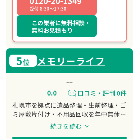
0120-20-1349
受付 8:30～17:30
この業者に無料相談・
無料お見積もり
5
メモリーライフ
位
0.0
口コミ・評判 0件
札幌市を拠点に遺品整理・生前整理・ゴ
ミ屋敷片付け・不用品回収を年中無休で
対応。3,000件超の豊富な実績を持ち、
続きを読む
ほとんどの案件を作業当日1日で完了。