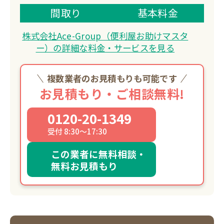
365日年中無休で即日対応可能。
間取り
基本料金
追加料金一切なし、月間お問い合わせ数
株式会社Ace-Group（便利屋お助けマスタ
2605件突破の実績。
ー）の詳細な料金・サービスを見る
複数業者のお見積もりも可能です
お見積もり・ご相談無料!
0120-20-1349
受付 8:30～17:30
この業者に無料相談・
無料お見積もり