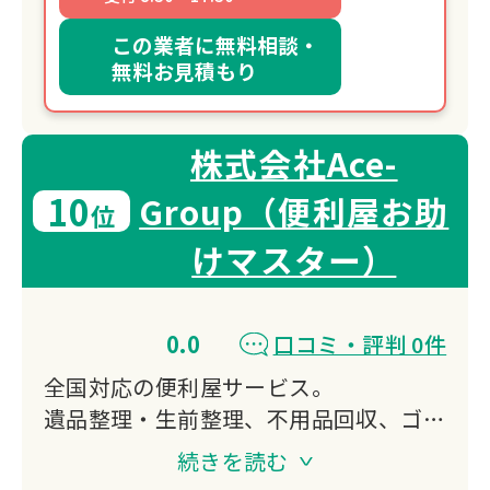
この業者に無料相談・
無料お見積もり
株式会社Ace-
10
Group（便利屋お助
位
けマスター）
0.0
口コミ・評判 0件
全国対応の便利屋サービス。
遺品整理・生前整理、不用品回収、ゴミ
屋敷片付けから草刈り、引っ越し、DIY
続きを読む
まで幅広く対応。