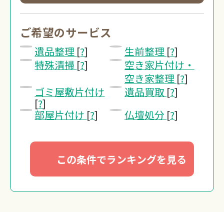
0120-20-1349
受付 8:30～17:30
ご希望のサービス
遺品整理
[
?
]
生前整理
[
?
]
無料・24時間受付
特殊清掃
[
?
]
空き家片付け・
Webで無料見積りする
空き家整理
[
?
]
ゴミ屋敷片付け
遺品買取
[
?
]
[
?
]
部屋片付け
[
?
]
仏壇処分
[
?
]
この条件でランキングを見る