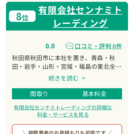
有限会社センナミト
8
位
レーディング
0.0
口コミ・評判 0件
秋田県秋田市に本社を置き、青森・秋
田・岩手・山形・宮城・福島の東北全域
で出張買取・遺品整理に対応。
続きを読む
古い家屋や蔵の解体前の片付けから、空
き家整理、閉店在庫買取まで幅広く対応
間取り
基本料金
し、他店に負けない価格で買取。
有限会社センナミトレーディングの詳細な
建設業者・解体業者との連携も実績豊富
料金・サービスを見る
です。
複数業者のお見積もりも可能です