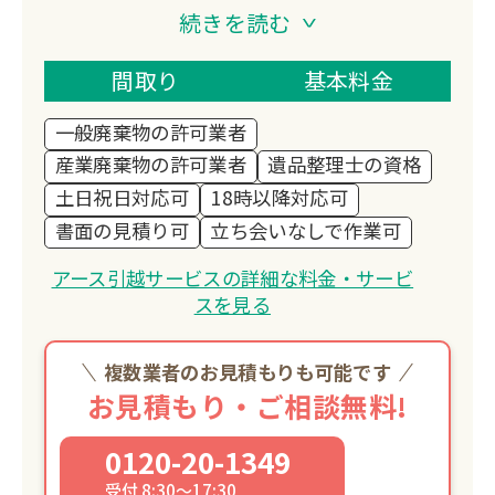
る株式会社原田。引越・遺品整理・生前
続きを読む
整理に対応し、経験豊富なスタッフが丁
寧かつスピーディーに作業。明朗会計で
間取り
基本料金
押し売り一切なし、立ち会い不要の整理
一般廃棄物の許可業者
も可能です。
産業廃棄物の許可業者
遺品整理士の資格
土日祝日対応可
18時以降対応可
書面の見積り可
立ち会いなしで作業可
アース引越サービスの詳細な料金・サービ
スを見る
複数業者のお見積もりも可能です
お見積もり・ご相談無料!
0120-20-1349
受付 8:30～17:30