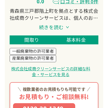
0.0
口コミ・評判 0件
青森県三戸郡階上町を拠点とする株式会
社成商クリーンサービスは、個人のお客
様の粗大ゴミ・引っ越しゴミ・遺品整理
続きを読む
から、法人のお客様の産業廃棄物まで幅
広く対応。昭和45年創業の成田商店か
間取り
基本料金
ら続く豊富な経験と、エコアクション
一般廃棄物の許可業者
21認証取得による適正処理で地域の環
産業廃棄物の許可業者
境保全に貢献しています。
株式会社成商クリーンサービスの詳細な料
金・サービスを見る
複数業者のお見積もりも可能です
お見積もり・ご相談無料!