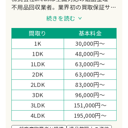
不用品回収業者。業界初の買取保証サー
ビスで、見積時の買取額を必ず保証。引
続きを読む
越・買取・整理・処分をワンストップで
提供し、立ち会い不要のレポート対応も
間取り
基本料金
可能。経費削減により他社見積の半額で
1K
30,000円～
対応する独自システムを採用。
1DK
48,000円～
1LDK
63,000円～
2DK
63,000円～
2LDK
83,000円～
3DK
96,000円～
3LDK
151,000円～
4LDK
195,000円～