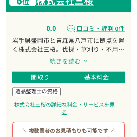
6
株式会社三桜
位
0.0
口コミ・評判 0件
岩手県盛岡市と青森県八戸市に拠点を置
く株式会社三桜。伐採・草刈り・不用品
回収・除雪・特殊清掃など、建築リフォ
続きを読む
ームから土木・清掃まで幅広く対応する
「暮らしのご用聞き」として、個人から
間取り
基本料金
法人まで多様なニーズに応える総合サー
遺品整理士の資格
ビス事業者です。
株式会社三桜の詳細な料金・サービスを見
る
複数業者のお見積もりも可能です