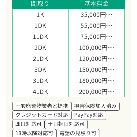
見積もり対応や買取による費用削減、独
間取り
基本料金
自の消臭技術まで、お客様の状況に寄り
1K
35,000円～
添った柔軟なサービスを提供していま
1DK
55,000円～
す。
1LDK
75,000円～
2DK
100,000円～
2LDK
120,000円～
3DK
150,000円～
3LDK
180,000円～
4LDK
200,000円～
一般廃棄物業者と提携
損害保険加入済み
クレジットカード対応
PayPay対応
即日対応可
土日祝日対応可
18時以降対応可
電話の見積り可