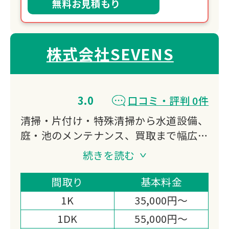
無料お見積もり
株式会社SEVENS
3.0
口コミ・評判 0件
清掃・片付け・特殊清掃から水道設備、
庭・池のメンテナンス、買取まで幅広く
対応。
続きを読む
カスタマーサポートと迅速な対応体制
で、お客様に「申し訳ない」と思わせな
間取り
基本料金
い安心の相談環境を提供します。
1K
35,000円～
1DK
55,000円～