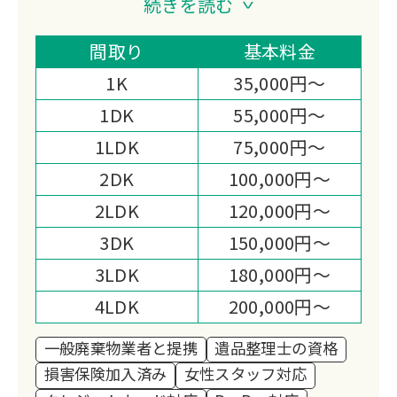
続きを読む
引越しサポートなど幅広く対応。
買取サービスで処分費用を削減でき、重
間取り
基本料金
量物の運搬や深夜・早朝作業にも対応。
1K
35,000円～
明朗会計で追加料金なし、年間実績
1DK
55,000円～
10,000件の法人企業が運営する安心の
1LDK
75,000円～
サービス体制です。
2DK
100,000円～
2LDK
120,000円～
3DK
150,000円～
3LDK
180,000円～
4LDK
200,000円～
一般廃棄物業者と提携
遺品整理士の資格
損害保険加入済み
女性スタッフ対応