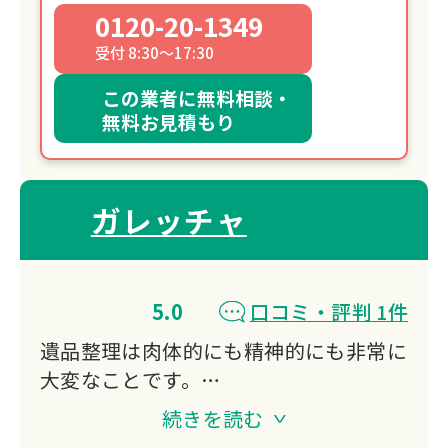
0120-20-1349
受付 8:30～17:30
この業者に無料相談・
無料お見積もり
ガレッチャ
5.0
口コミ・評判 1件
遺品整理は肉体的にも精神的にも非常に
大変なことです。
ガレッチャではお客様の負担を少しでも
続きを読む
軽減できるよう、また安心して想いの詰