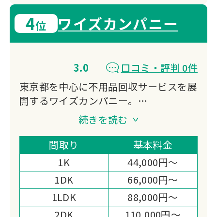
4
ワイズカンパニー
位
3.0
口コミ・評判 0件
東京都を中心に不用品回収サービスを展
開するワイズカンパニー。
即日対応可能なスピーディーな回収体制
続きを読む
が特徴です。
一般家庭から事業所まで、あらゆる不用
間取り
基本料金
品の処分をサポート。
1K
44,000円～
明瞭な料金体系と丁寧な対応で、お客様
1DK
66,000円～
の「困った」を迅速に解決いたします。
1LDK
88,000円～
2DK
110,000円～