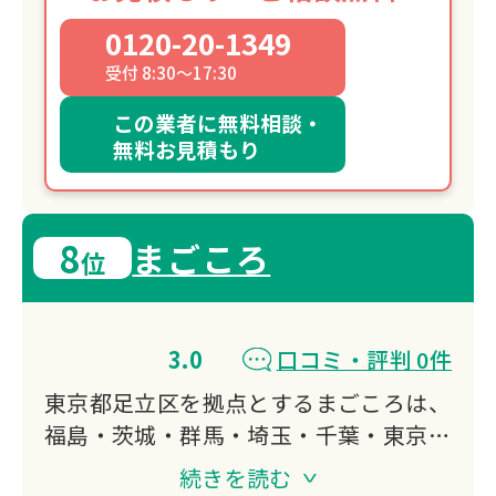
0120-20-1349
受付 8:30～17:30
この業者に無料相談・
無料お見積もり
8
まごころ
位
3.0
口コミ・評判 0件
東京都足立区を拠点とするまごころは、
福島・茨城・群馬・埼玉・千葉・東京の
6都県で遺品整理・特殊清掃・空き家片
続きを読む