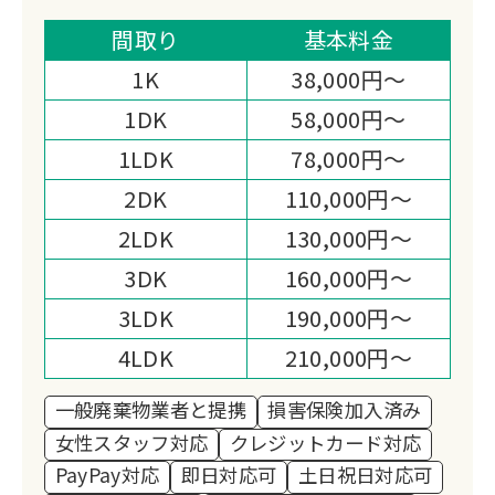
付けに対応しています。
損害保険加入済みで、家屋解体・デジタ
間取り
基本料金
ル遺品整理・お焚き上げ・遺品供養まで
1K
38,000円～
幅広く対応できる点が、他社にはない強
1DK
58,000円～
みです。
1LDK
78,000円～
2DK
110,000円～
2LDK
130,000円～
3DK
160,000円～
3LDK
190,000円～
4LDK
210,000円～
一般廃棄物業者と提携
損害保険加入済み
女性スタッフ対応
クレジットカード対応
PayPay対応
即日対応可
土日祝日対応可