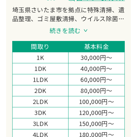
埼玉県さいたま市を拠点に特殊清掃、遺
品整理、ゴミ屋敷清掃、ウイルス除菌、
ハウスクリーニングまで幅広く対応。
続きを読む
孤立しがちな高齢者の生活支援ボランテ
ィアも積極的に行い、地域に根ざした
間取り
基本料金
「人にやさしい」サービスを実践してい
1K
30,000円～
ます。
1DK
40,000円～
1LDK
60,000円～
2DK
80,000円～
2LDK
100,000円～
3DK
120,000円～
3LDK
150,000円～
4LDK
180,000円～