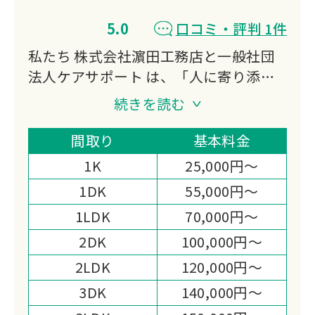
5.0
口コミ・評判 1件
私たち 株式会社濵田工務店と一般社団
法人ケアサポート は、「人に寄り添
い、暮らしに寄り添う存在でありたい」
続きを読む
という想いを胸に、地域に根差したサー
ビスを大切に育んでまいりました。
間取り
基本料金
終活相談や遺品整理、特殊清掃、リフォ
1K
25,000円～
ーム、日々の暮らしのサポートまで──
1DK
55,000円～
ご依頼のひとつひとつには、その方の人
1LDK
70,000円～
生やご家族の想いが込められています。
だからこそ、私たちは作業を“業務”とし
2DK
100,000円～
てではなく、「大切な思い出を守り、未
2LDK
120,000円～
来へとつなぐお手伝い」として心を込め
3DK
140,000円～
て取り組んでいます。