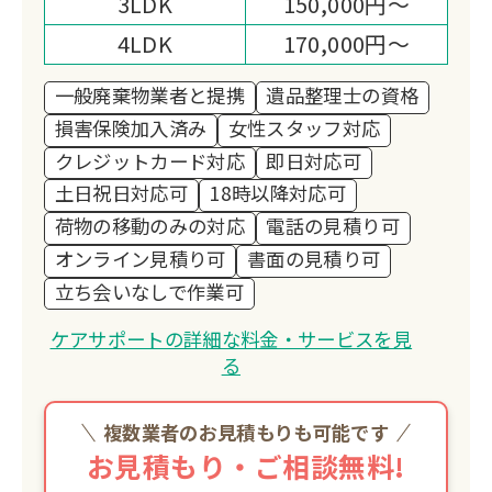
3LDK
150,000円～
また、貴金属や骨董品の買取・回収で
は、お預かりしたお品を次の価値へと生
4LDK
170,000円～
かすとともに、その一部を ユニセフ募
一般廃棄物業者と提携
遺品整理士の資格
金 として寄付する活動を続けておりま
損害保険加入済み
女性スタッフ対応
す。
クレジットカード対応
即日対応可
お客様の想いが、やがて子どもたちの未
土日祝日対応可
18時以降対応可
来を支える力となる。
荷物の移動のみの対応
電話の見積り可
そんな「つながり」を生み出せること
オンライン見積り可
書面の見積り可
が、私たちの誇りです。
立ち会いなしで作業可
私たちが目指しているのは、「困ったと
きに一番に思い出していただける存
ケアサポートの詳細な料金・サービスを見
在」。
る
安心して頼っていただけるよう、誠実さ
と温かさを忘れず、これからも地域の皆
複数業者のお見積もりも可能です
さまと共に歩んでまいります。
お見積もり・ご相談無料!