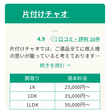
片付けチャオ
4.9
口コミ・評判 10件
片付けチャオでは、ご遺品全てに故人様
の思いが籠っていると考えております。
どのようなご遺品でも一つひとつ丁寧に
続きを読む
取り扱い、お客様のご状況の合わせて丁
寧に作業いたします。
間取り
基本料金
処分品が多い場合や処理困難物がある場
1K
25,000円～
合でも全て対応いたします。
1DK
35,000円～
女性スタッフも在籍しております。
1LDK
50,000円～
女性だからこそできる気配りや丁寧な作