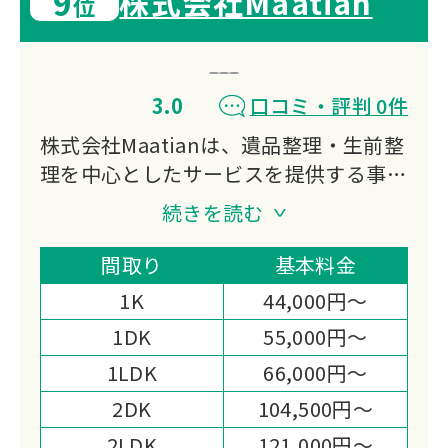
9
株式会社Maatian
位
3.0
口コミ・評判 0件
株式会社Maatianは、遺品整理・生前整
理を中心としたサービスを提供する事業
者です。お客様一人ひとりの状況に寄り
続きを読む
添いながら、丁寧な対応を心がけていま
す。故人の想いを大切にしながら、ご遺
間取り
基本料金
族の負担を軽減するサポートを行ってい
1K
44,000円～
ます。
1DK
55,000円～
1LDK
66,000円～
2DK
104,500円～
2LDK
121,000円～