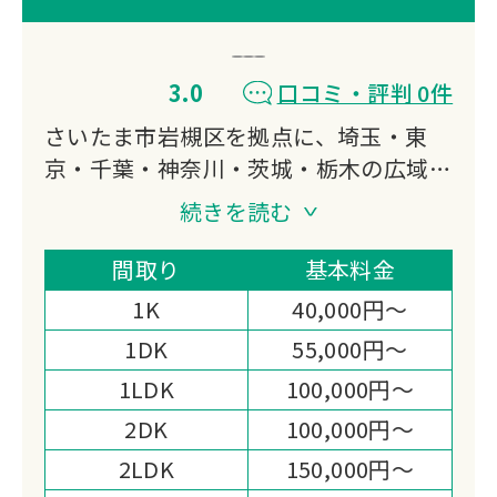
3.0
口コミ・評判 0件
さいたま市岩槻区を拠点に、埼玉・東
京・千葉・神奈川・茨城・栃木の広域で
ごみ回収・遺品整理・ごみ屋敷清掃を展
続きを読む
開する株式会社総美。無料現地見積も
り、即日対応可能。お仏壇の供養・魂抜
間取り
基本料金
きも実施し、他社で断られた不用品にも
1K
40,000円～
対応します。SDGs認証企業として環境
1DK
55,000円～
保護にも取り組んでいます。
1LDK
100,000円～
2DK
100,000円～
2LDK
150,000円～