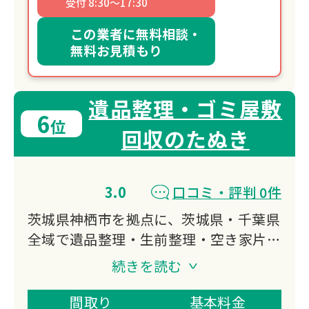
受付 8:30～17:30
この業者に無料相談・
無料お見積もり
遺品整理・ゴミ屋敷
6
位
回収のたぬき
3.0
口コミ・評判 0件
茨城県神栖市を拠点に、茨城県・千葉県
全域で遺品整理・生前整理・空き家片付
けに対応する「遺品整理・ゴミ屋敷回収
続きを読む
のたぬき」です。
「誠実・誠実・誠実な仕事」を社訓に掲
間取り
基本料金