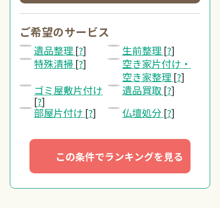
0120-20-1349
受付 8:30～17:30
ご希望のサービス
遺品整理
[
?
]
生前整理
[
?
]
無料・24時間受付
特殊清掃
[
?
]
空き家片付け・
Webで無料見積りする
空き家整理
[
?
]
ゴミ屋敷片付け
遺品買取
[
?
]
[
?
]
部屋片付け
[
?
]
仏壇処分
[
?
]
この条件でランキングを見る