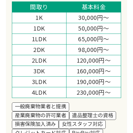
まったお品物をお任せいただけるよう、
間取り
基本料金
『遺品整理士認定協会』の認可を受けた
1K
30,000円～
プロのスタッフが遺品整理・生前整理の
1DK
50,000円～
お手伝いをさせていただきます。
1LDK
65,000円～
また、リサイクルショップの運営等、幅
広い販路を活かした買取品目の多さや買
2DK
98,000円～
取価格は多くのお客様から高い満足度を
2LDK
120,000円～
いただいております。
3DK
160,000円～
3LDK
190,000円～
4LDK
230,000円～
一般廃棄物業者と提携
産業廃棄物の許可業者
遺品整理士の資格
損害保険加入済み
女性スタッフ対応
クレジットカード対応
PayPay対応