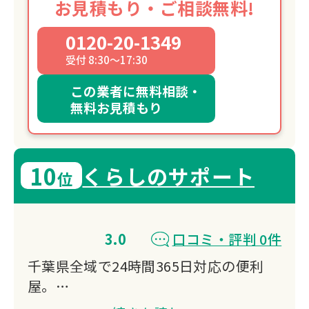
お見積もり・ご相談無料!
0120-20-1349
受付 8:30～17:30
この業者に無料相談・
無料お見積もり
10
くらしのサポート
位
3.0
口コミ・評判 0件
千葉県全域で24時間365日対応の便利
屋。
不用品回収、遺品整理、ゴミ屋敷清掃、