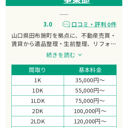
3.0
口コミ・評判 0件
山口県田布施町を拠点に、不動産売買・
賃貸から遺品整理・生前整理、リフォー
ム、家屋解体まで幅広く対応する株式会
続きを読む
社ピアレックス。遺品整理士在籍の優良
企業として、地域に根ざした「家」と
間取り
基本料金
「暮らし」のトータルサポートを提供し
1K
35,000円～
ています。
1DK
55,000円～
1LDK
75,000円～
2DK
100,000円～
2LDK
120,000円～