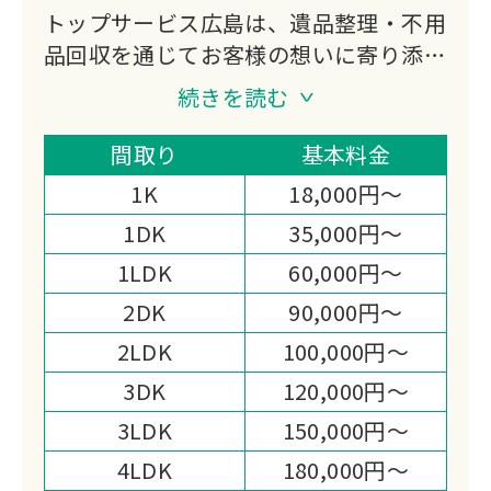
トップサービス広島は、遺品整理・不用
品回収を通じてお客様の想いに寄り添う
サービスを提供しています。
続きを読む
遺品整理士、古物商の許可を取得し、適
正処分が可能な安心の業者です。
間取り
基本料金
即日対応・秘密厳守・見積無料で、広島
1K
18,000円～
県全域に対応しています。
1DK
35,000円～
遺品整理、ゴミ屋敷、特殊清掃、遺品の
1LDK
60,000円～
運搬まで幅広く対応させていただきま
す。
2DK
90,000円～
即日作業も可能ですので、お急ぎの方も
2LDK
100,000円～
ご安心ください。
3DK
120,000円～
3LDK
150,000円～
4LDK
180,000円～