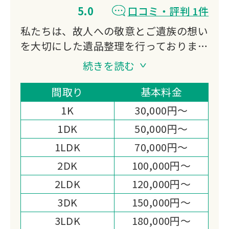
5.0
口コミ・評判 1件
私たちは、故人への敬意とご遺族の想い
を大切にした遺品整理を行っておりま
す。
続きを読む
不用品買取にも対応し、処分費の軽減や
想い出の品の活用もご提案。
間取り
基本料金
迅速かつ丁寧なお見積りと作業まごころ
1K
30,000円～
を込めた対応で、高い満足度をいただい
1DK
50,000円～
ております。
1LDK
70,000円～
心の負担を少しでも軽くできるよう尽力
いたします。
2DK
100,000円～
2LDK
120,000円～
3DK
150,000円～
3LDK
180,000円～