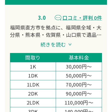
3.0
口コミ・評判 0件
福岡県直方市を拠点に、福岡県全域・大
分県・熊本県・佐賀県・山口県で遺品整
理・生前整理・特殊清掃に対応していま
続きを読む
す。
遺品整理士と特殊清掃資格を保有するス
間取り
基本料金
タッフが在籍し、損害保険加入済みの安
1K
30,000円～
心体制のもと、一括して担える点が選ば
1DK
50,000円～
れる理由です。
1LDK
70,000円～
2DK
90,000円～
2LDK
110,000円～
3DK
140,000円～