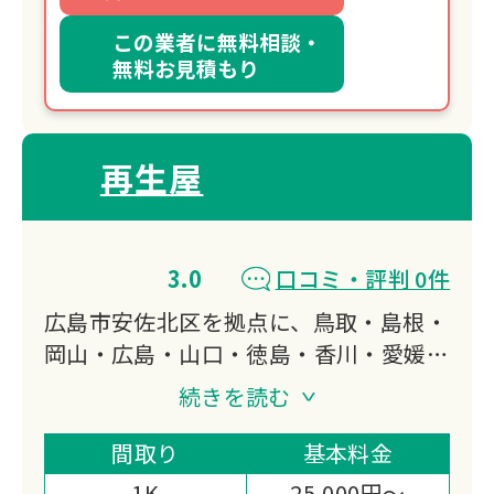
この業者に無料相談・
無料お見積もり
再生屋
3.0
口コミ・評判 0件
広島市安佐北区を拠点に、鳥取・島根・
岡山・広島・山口・徳島・香川・愛媛・
高知の中国・四国9県で遺品整理・生前
続きを読む
整理・空き家片付けに24時間対応して
います。
間取り
基本料金
開業17年の先駆者として、墓じまい・
1K
25,000円～