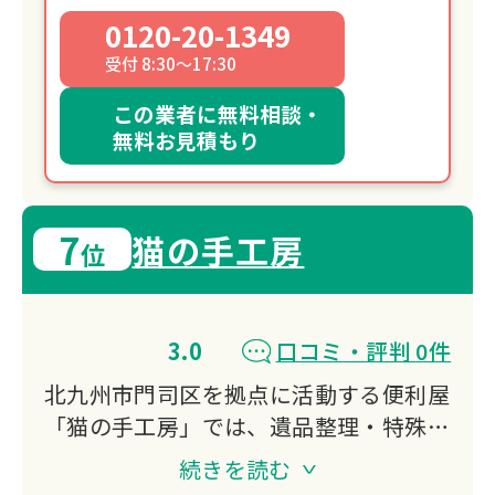
0120-20-1349
受付 8:30～17:30
この業者に無料相談・
無料お見積もり
7
猫の手工房
位
3.0
口コミ・評判 0件
北九州市門司区を拠点に活動する便利屋
「猫の手工房」では、遺品整理・特殊清
掃・不用品処分・家事代行など幅広いサ
続きを読む
ービスを提供しています。