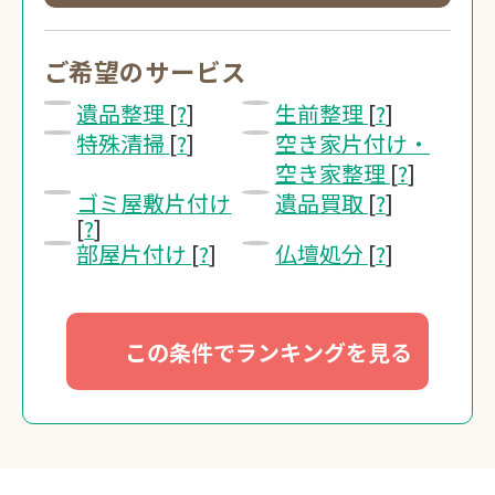
0120-20-1349
受付 8:30～17:30
ご希望のサービス
遺品整理
[
?
]
生前整理
[
?
]
無料・24時間受付
特殊清掃
[
?
]
空き家片付け・
Webで無料見積りする
空き家整理
[
?
]
ゴミ屋敷片付け
遺品買取
[
?
]
[
?
]
部屋片付け
[
?
]
仏壇処分
[
?
]
この条件でランキングを見る