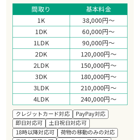
ヤマダDKグループのBFC加盟店として
間取り
基本料金
家電販売も行い、必要以上の作業を強要
1K
38,000円～
せず実情に合わせた対応を心がけていま
1DK
60,000円～
す。
1LDK
90,000円～
2DK
120,000円～
2LDK
150,000円～
3DK
180,000円～
3LDK
210,000円～
4LDK
240,000円～
クレジットカード対応
PayPay対応
即日対応可
土日祝日対応可
18時以降対応可
荷物の移動のみの対応