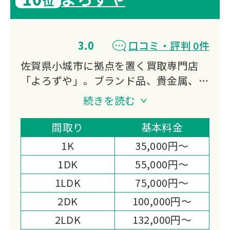
位
3.0
口コミ・評判 0件
佐賀県小城市に拠点を置く買取専門店
「よろずや」。ブランド品、貴金属、家
電、骨董品など幅広いジャンルに対応
続きを読む
し、専門スタッフが一点一点丁寧に査
定。ネット予約システムで24時間いつ
間取り
基本料金
でも買取日時を指定でき、生前整理や断
1K
35,000円～
捨離のサポートも行っています。
1DK
55,000円～
1LDK
75,000円～
2DK
100,000円～
2LDK
132,000円～