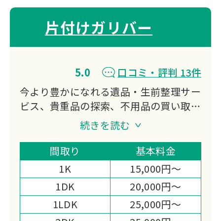
片付けガリバー
5.0
口コミ・評判 13件
今より豊かになれる遺品・生前整理サー
ビス、貴重品の探索、不用品の買い取
り、特殊清掃、ゴミ屋敷対応などをご提
続きを読む
供する会社になります。
私たち片付けガリバーは「日本一真面目
間取り
基本料金
な遺品整理業者｣である事を宣言しま
1K
15,000円～
す。
1DK
20,000円～
1LDK
25,000円～