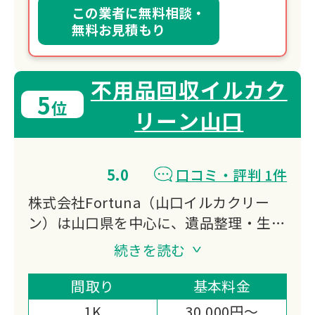
この業者に無料相談・
無料お見積もり
不用品回収イルカク
5
位
リーン山口
5.0
口コミ・評判 1件
株式会社Fortuna（山口イルカクリー
ン）は山口県を中心に、遺品整理・生前
整理・不用品回収などを行う地域密着型
続きを読む
の整理業者です。お客様一人ひとりの状
況に寄り添い、故人の想いを大切にしな
間取り
基本料金
がら、丁寧かつスピーディーな作業でご
1K
30,000円～