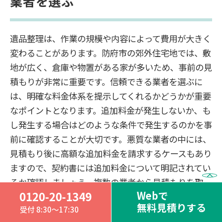
業者を選ぶ
遺品整理は、作業の規模や内容によって費用が大きく
変わることがあります。防府市の郊外住宅地では、敷
地が広く、倉庫や物置がある家が多いため、事前の見
積もりが非常に重要です。信頼できる業者を選ぶに
は、明確な料金体系を提示してくれるかどうかが重要
なポイントとなります。追加料金が発生しないか、も
し発生する場合はどのような条件で発生するのかを事
前に確認することが大切です。悪質な業者の中には、
見積もり後に高額な追加料金を請求するケースもあり
ますので、契約書には追加料金について明記されてい
るか確認しましょう。複数の業者から見積もりを取
Webで
0120-20-1349
り、料金体系を比較することで、相場を理解すること
無料見積りする
受付 8:30～17:30
ができます。また、廃棄物の処分料金、運搬料金、作