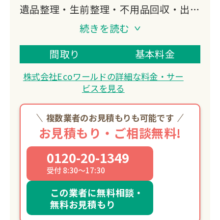
遺品整理・生前整理・不用品回収・出張
買取をワンストップで提供。
続きを読む
家屋解体やゴミ屋敷の清掃も対応可能。
即日対応で確かなサービスをお手頃価格
間取り
基本料金
で提供します。
株式会社Ecoワールドの詳細な料金・サー
ビスを見る
複数業者のお見積もりも可能です
お見積もり・ご相談無料!
0120-20-1349
受付 8:30～17:30
この業者に無料相談・
無料お見積もり