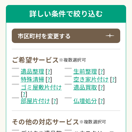
詳しい条件で絞り込む
市区町村を変更する
ご希望サービス
※複数選択可
遺品整理
[
?
]
生前整理
[
?
]
特殊清掃
[
?
]
空き家片付け
[
?
]
ゴミ屋敷片付け
遺品買取
[
?
]
[
?
]
部屋片付け
[
?
]
仏壇処分
[
?
]
その他の対応サービス
※複数選択可