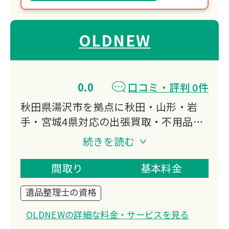
OLDNEW
0.0
口コミ・評判 0件
秋田県湯沢市を拠点に秋田・山形・岩
手・宮城4県対応の出張買取・不用品回
収業者。
続きを読む
レコードやCD、楽器など音楽関係の品
を高価買取中。
間取り
基本料金
買取額を回収費用からキャッシュバック
遺品整理士の資格
するため他社より安価な片付けが可能。
遺品整理士が丁寧に対応します。
OLDNEWの詳細な料金・サービスを見る