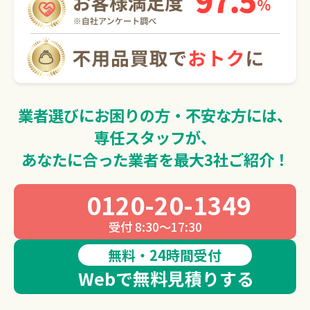
0120
受付 8:
無料
Webで
業者選びにお困りの方・不安な方には、
専任スタッフが、
あなたに合った業者を最大3社ご紹介！
0120-20-1349
受付 8:30～17:30
無料・24時間受付
Webで無料見積りする