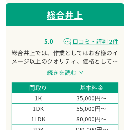
総合井上
5.0
口コミ・評判 2件
総合井上では、作業としてはお客様のイ
メージ以上のクオリティ、価格としては
出来る限りお客様のご負担が少しでも少
続きを読む
なくなるよう努力させていただきます。
作業スピードと致しましては、お客様の
間取り
基本料金
希望通り、また少し早めに納期など時期
1K
35,000円～
によって様々ですが出来る限り早く受け
1DK
55,000円～
渡しが出来るよう心がけていきたいと思
1LDK
80,000円～
います。
お客様が作業終了後、「総合井上に依頼
2DK
120,000円～