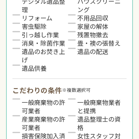
デジタル遺品整
ハウスクリーニ
理
ング
リフォーム
不用品回収
害虫駆除
家屋の解体
引っ越し作業
残置物撤去
消臭・除菌作業
畳・襖の張替え
遺品のお焚き上
遺品の配送
げ
遺品供養
こだわりの条件
※複数選択可
一般廃棄物の許
一般廃棄物業者
可業者
と提携
産業廃棄物の許
遺品整理士の資
可業者
格
損害保険加入済
女性スタッフ対