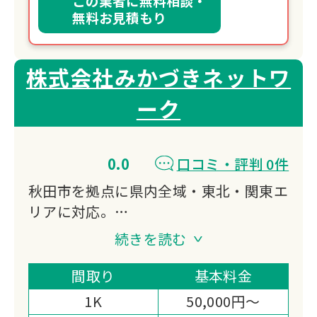
この業者に無料相談・
無料お見積もり
株式会社みかづきネットワ
ーク
0.0
口コミ・評判 0件
秋田市を拠点に県内全域・東北・関東エ
リアに対応。
遺品整理・生前整理・特殊清掃・空き家
続きを読む
解体・仏壇供養など、お部屋のお片付け
から清掃・解体まで一貫対応。
間取り
基本料金
ラジオ番組で遺品整理の情報発信を行
1K
50,000円～
い、地域に密着したサービスを提供して