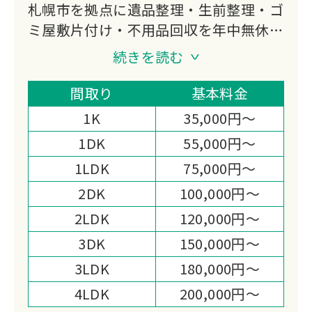
札幌市を拠点に遺品整理・生前整理・ゴ
ミ屋敷片付け・不用品回収を年中無休で
対応。3,000件超の豊富な実績を持ち、
続きを読む
ほとんどの案件を作業当日1日で完了。
見積もり対応や買取による費用削減、独
間取り
基本料金
自の消臭技術まで、お客様の状況に寄り
1K
35,000円～
添った柔軟なサービスを提供していま
1DK
55,000円～
す。
1LDK
75,000円～
2DK
100,000円～
2LDK
120,000円～
3DK
150,000円～
3LDK
180,000円～
4LDK
200,000円～