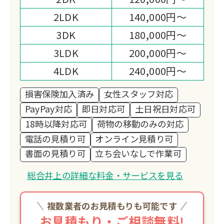
してよかった。」「また、次も総合井上
2LDK
140,000円～
に頼もう。」などと思っていただけるよ
3DK
180,000円～
う努力していきたいと思います。
3LDK
200,000円～
4LDK
240,000円～
損害保険加入済み
女性スタッフ対応
PayPay対応
即日対応可
土日祝日対応可
18時以降対応可
荷物の移動のみの対応
電話の見積り可
オンライン見積り可
書面の見積り可
立ち会いなしで作業可
総合井上の詳細な料金・サービスを見る
複数業者のお見積もりも可能です
お見積もり・ご相談無料!