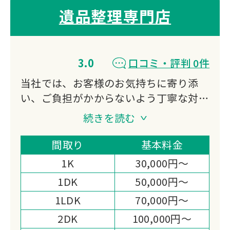
遺品整理専門店
3.0
口コミ・評判 0件
当社では、お客様のお気持ちに寄り添
い、ご負担がかからないよう丁寧な対応
を心がけ、遺品整理や片付け作業をサポ
続きを読む
ートしております。
遺品整理をはじめ、不要品回収、ハウス
間取り
基本料金
クリーニング、特殊清掃、ゴミ屋敷清掃
1K
30,000円～
など幅広いサービスに対応。
1DK
50,000円～
迅速なお見積りと、まごころを込めた作
1LDK
70,000円～
業を大切にしております。
2DK
100,000円～