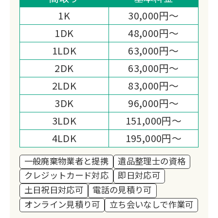
可能。経費削減により他社見積の半額で
1K
30,000円～
対応する独自システムを採用。
1DK
48,000円～
1LDK
63,000円～
2DK
63,000円～
2LDK
83,000円～
3DK
96,000円～
3LDK
151,000円～
4LDK
195,000円～
一般廃棄物業者と提携
遺品整理士の資格
クレジットカード対応
即日対応可
土日祝日対応可
電話の見積り可
オンライン見積り可
立ち会いなしで作業可