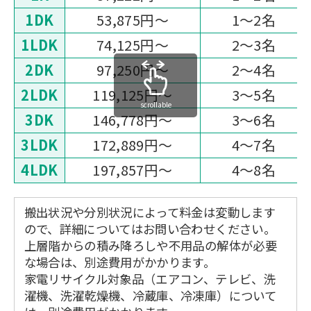
1DK
53,875円〜
1～2名
1LDK
74,125円〜
2～3名
2DK
97,250円〜
2～4名
2LDK
119,125円〜
3～5名
scrollable
3DK
146,778円〜
3～6名
3LDK
172,889円〜
4～7名
4LDK
197,857円〜
4～8名
搬出状況や分別状況によって料金は変動します
ので、詳細についてはお問い合わせください。
上層階からの積み降ろしや不用品の解体が必要
な場合は、別途費用がかかります。
家電リサイクル対象品（エアコン、テレビ、洗
濯機、洗濯乾燥機、冷蔵庫、冷凍庫）について