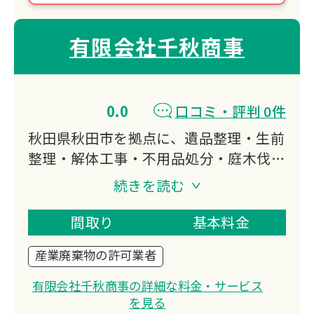
有限会社千秋商事
0.0
口コミ・評判 0件
秋田県秋田市を拠点に、遺品整理・生前
整理・解体工事・不用品処分・庭木伐採
など幅広く対応。遺品整理士資格を持つ
続きを読む
スタッフが心を込めてサポート。
産業廃棄物収集運搬許可や解体工事施工
間取り
基本料金
技士など、専門資格を持つ地域密着型企
産業廃棄物の許可業者
業です。
有限会社千秋商事の詳細な料金・サービス
を見る