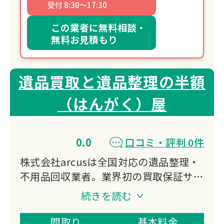
受付 8:30～17:30
この業者に無料相談・
無料お見積もり
遺品買取と遺品整理の半額
（はんがく）屋
0.0
口コミ・評判 0件
株式会社arcusは全国対応の遺品整理・
不用品回収業者。業界初の買取保証サー
ビスで、見積時の買取額を必ず保証。引
続きを読む
越・買取・整理・処分をワンストップで
提供し、立ち会い不要のレポート対応も
間取り
基本料金