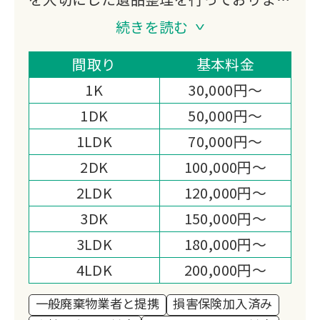
す。
続きを読む
不用品買取にも対応し、処分費の軽減や
想い出の品の活用もご提案。
間取り
基本料金
迅速かつ丁寧なお見積りと作業まごころ
1K
30,000円～
を込めた対応で、高い満足度をいただい
1DK
50,000円～
ております。
1LDK
70,000円～
心の負担を少しでも軽くできるよう尽力
いたします。
2DK
100,000円～
2LDK
120,000円～
3DK
150,000円～
3LDK
180,000円～
4LDK
200,000円～
一般廃棄物業者と提携
損害保険加入済み