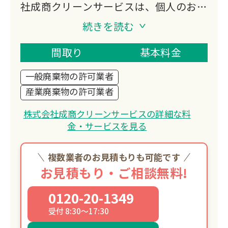
社成商クリーンサービスは、個人のお客
様の粗大ゴミ・引っ越しゴミ・遺品整理
続きを読む
から、法人のお客様の産業廃棄物まで幅
広く対応。昭和45年創業の成田商店か
間取り
基本料金
ら続く豊富な経験と、エコアクション
一般廃棄物の許可業者
21認証取得による適正処理で地域の環
産業廃棄物の許可業者
境保全に貢献しています。
株式会社成商クリーンサービスの詳細な料
金・サービスを見る
複数業者のお見積もりも可能です
お見積もり・ご相談無料!
0120-20-1349
受付 8:30～17:30