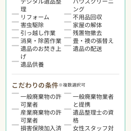
デジタル遺品整
ハウスクリーニ
理
ング
リフォーム
不用品回収
害虫駆除
家屋の解体
引っ越し作業
残置物撤去
消臭・除菌作業
畳・襖の張替え
遺品のお焚き上
遺品の配送
げ
遺品供養
こだわりの条件
※複数選択可
一般廃棄物の許
一般廃棄物業者
可業者
と提携
産業廃棄物の許
遺品整理士の資
可業者
格
損害保険加入済
女性スタッフ対