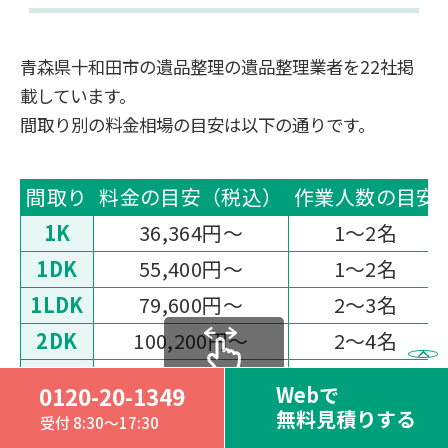
青森県十和田市の遺品整理の遺品整理業者を22社掲
載しています。
間取り別の料金相場の目安は以下の通りです。
間取り
料金の目安（税込）
作業人数の目安
1K
36,364円〜
1～2名
1DK
55,400円〜
1～2名
1LDK
79,600円〜
2～3名
2DK
100,200円〜
2～4名
2LDK
126,200円〜
3～5名
Webで
0120-20-1349
scrollable
3DK
151,444円〜
3～6名
無料見積りする
受付 8:30～17:30