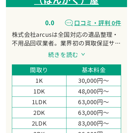
0.0
口コミ・評判 0件
株式会社arcusは全国対応の遺品整理・
不用品回収業者。業界初の買取保証サー
ビスで、見積時の買取額を必ず保証。引
続きを読む
越・買取・整理・処分をワンストップで
提供し、立ち会い不要のレポート対応も
間取り
基本料金
可能。経費削減により他社見積の半額で
1K
30,000円～
対応する独自システムを採用。
1DK
48,000円～
1LDK
63,000円～
2DK
63,000円～
2LDK
83,000円～