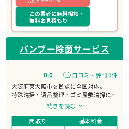
受付 8:30～17:30
この業者に無料相談・
無料お見積もり
バンブー除菌サービス
0.0
口コミ・評判 0件
大阪府東大阪市を拠点に全国対応。
特殊清掃・遺品整理・ゴミ屋敷清掃に対
応し、真言宗のご供養と風水による空間
続きを読む
浄化を実施。
竹炭精製水による完全消臭とATP検査で
間取り
基本料金
数値化された除菌力が強みです。