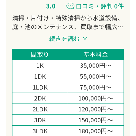
3.0
口コミ・評判 0件
清掃・片付け・特殊清掃から水道設備、
庭・池のメンテナンス、買取まで幅広く
対応。
続きを読む
カスタマーサポートと迅速な対応体制
で、お客様に「申し訳ない」と思わせな
間取り
基本料金
い安心の相談環境を提供します。
1K
35,000円～
1DK
55,000円～
1LDK
75,000円～
2DK
100,000円～
2LDK
120,000円～
3DK
150,000円～
3LDK
180,000円～