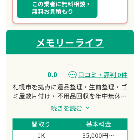
この業者に無料相談・
無料お見積もり
メモリーライフ
0.0
口コミ・評判 0件
札幌市を拠点に遺品整理・生前整理・ゴ
ミ屋敷片付け・不用品回収を年中無休で
対応。3,000件超の豊富な実績を持ち、
続きを読む
ほとんどの案件を作業当日1日で完了。
見積もり対応や買取による費用削減、独
間取り
基本料金
自の消臭技術まで、お客様の状況に寄り
1K
35,000円～