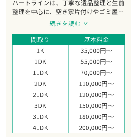
ハートラインは、丁寧な遺品整理と生前
整理を中心に、空き家片付けやゴミ屋敷
の清掃まで幅広く対応。
続きを読む
お客様の想いを大切にしながら、一つひ
とつの品物に敬意を払い、心を込めた作
間取り
基本料金
業を行っています。
1K
35,000円～
1DK
55,000円～
1LDK
70,000円～
2DK
110,000円～
2LDK
120,000円～
3DK
150,000円～
3LDK
180,000円～
4LDK
200,000円～