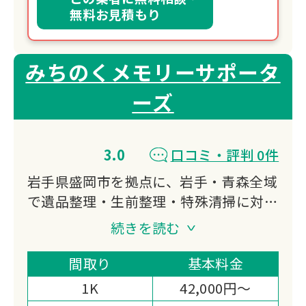
無料お見積もり
みちのくメモリーサポータ
ーズ
3.0
口コミ・評判 0件
岩手県盛岡市を拠点に、岩手・青森全域
で遺品整理・生前整理・特殊清掃に対応
しています。
続きを読む
一般社団法人終活協議会認定の終活ガイ
ドが在籍し、遺品整理士の知識とともに
間取り
基本料金
終活全般の相談にも対応できる点が北東
1K
42,000円～
北エリアで選ばれる理由です。