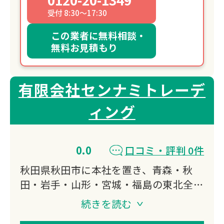
受付 8:30～17:30
この業者に無料相談・
無料お見積もり
有限会社センナミトレーデ
ィング
0.0
口コミ・評判 0件
秋田県秋田市に本社を置き、青森・秋
田・岩手・山形・宮城・福島の東北全域
で出張買取・遺品整理に対応。
続きを読む
古い家屋や蔵の解体前の片付けから、空