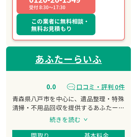
受付 8:30～17:30
この業者に無料相談・
無料お見積もり
あふたーらいふ
0.0
口コミ・評判 0件
青森県八戸市を中心に、遺品整理・特殊
清掃・不用品回収を提供するあふたーら
いふ。10年以上の経験を持つスタッフ
続きを読む
が、ご遺族の想いを尊重しながら丁寧に
作業を進めます。年中無休で対応し、買
間取り
基本料金