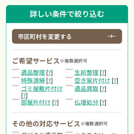
詳しい条件で絞り込む
市区町村を変更する
ご希望サービス
※複数選択可
遺品整理
[
?
]
生前整理
[
?
]
特殊清掃
[
?
]
空き家片付け
[
?
]
ゴミ屋敷片付け
遺品買取
[
?
]
[
?
]
部屋片付け
[
?
]
仏壇処分
[
?
]
その他の対応サービス
※複数選択可