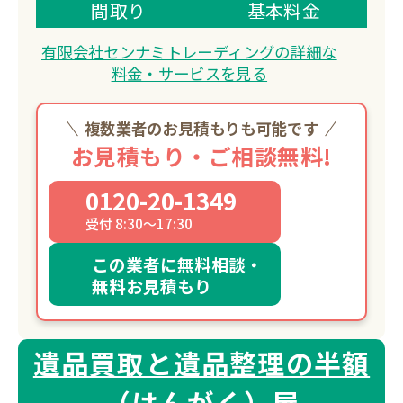
き家整理、閉店在庫買取まで幅広く対応
間取り
基本料金
し、他店に負けない価格で買取。
有限会社センナミトレーディングの詳細な
建設業者・解体業者との連携も実績豊富
料金・サービスを見る
です。
複数業者のお見積もりも可能です
お見積もり・ご相談無料!
0120-20-1349
受付 8:30～17:30
この業者に無料相談・
無料お見積もり
遺品買取と遺品整理の半額
（はんがく）屋