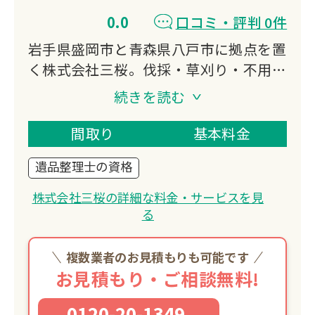
0.0
口コミ・評判 0件
岩手県盛岡市と青森県八戸市に拠点を置
く株式会社三桜。伐採・草刈り・不用品
回収・除雪・特殊清掃など、建築リフォ
続きを読む
ームから土木・清掃まで幅広く対応する
「暮らしのご用聞き」として、個人から
間取り
基本料金
法人まで多様なニーズに応える総合サー
遺品整理士の資格
ビス事業者です。
株式会社三桜の詳細な料金・サービスを見
る
複数業者のお見積もりも可能です
お見積もり・ご相談無料!
0120-20-1349