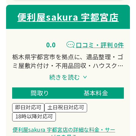
便利屋sakura 宇都宮店
0.0
口コミ・評判 0件
栃木県宇都宮市を拠点に、遺品整理・ゴ
ミ屋敷片付け・不用品回収・ハウスクリ
ーニングなど幅広く対応。
続きを読む
年中無休で営業し、深夜の引越しや急な
依頼にも柔軟に対応します。
間取り
基本料金
業界最安値を目指し、お客様のお気持ち
即日対応可
土日祝日対応可
に寄り添った丁寧な作業を提供していま
18時以降対応可
す。
便利屋sakura 宇都宮店の詳細な料金・サー