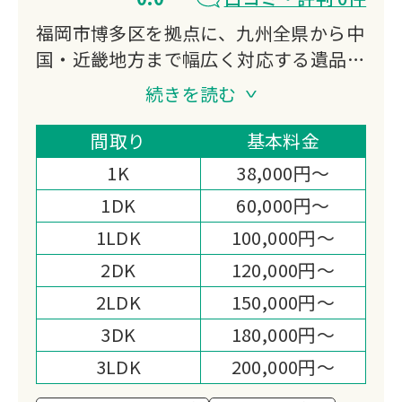
福岡市博多区を拠点に、九州全県から中
国・近畿地方まで幅広く対応する遺品整
理の専門業者です。遺品整理・福祉整
続きを読む
理・特殊清掃の3サービスを提供し、故
人の思い出を大切にしながら誠心誠意の
間取り
基本料金
サービスをお届けします。業界一の低価
1K
38,000円～
格と高品質なサービスで、ご遺族の心の
1DK
60,000円～
整理もサポートいたします。
1LDK
100,000円～
2DK
120,000円～
2LDK
150,000円～
3DK
180,000円～
3LDK
200,000円～