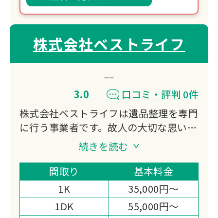
株式会社ベストライフ
3.0
口コミ・評判 0件
株式会社ベストライフは遺品整理を専門
に行う事業者です。故人の大切な思い出
の品々を丁寧に扱いながら、遺族の方々
続きを読む
に寄り添ったサービスを提供。不用品の
処分から貴重品の仕分けまで、遺品整理
間取り
基本料金
に関わる様々な作業をトータルでサポー
1K
35,000円～
トいたします。
1DK
55,000円～