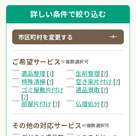
詳しい条件で絞り込む
市区町村を変更する
ご希望サービス
※複数選択可
遺品整理
[
?
]
生前整理
[
?
]
特殊清掃
[
?
]
空き家片付け
[
?
]
ゴミ屋敷片付け
遺品買取
[
?
]
[
?
]
部屋片付け
[
?
]
仏壇処分
[
?
]
その他の対応サービス
※複数選択可