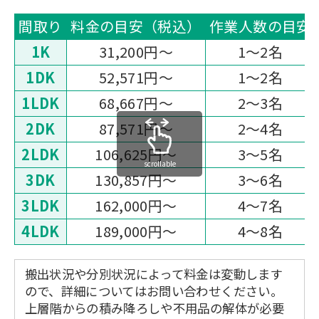
間取り
料金の目安（税込）
作業人数の目安
1K
31,200円〜
1～2名
1DK
52,571円〜
1～2名
1LDK
68,667円〜
2～3名
2DK
87,571円〜
2～4名
2LDK
106,625円〜
3～5名
scrollable
3DK
130,857円〜
3～6名
3LDK
162,000円〜
4～7名
4LDK
189,000円〜
4～8名
搬出状況や分別状況によって料金は変動します
ので、詳細についてはお問い合わせください。
上層階からの積み降ろしや不用品の解体が必要