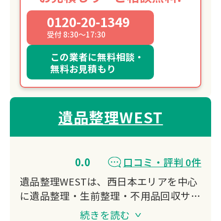
0120-20-1349
受付 8:30～17:30
この業者に無料相談・
無料お見積もり
遺品整理WEST
0.0
口コミ・評判 0件
遺品整理WESTは、西日本エリアを中心
に遺品整理・生前整理・不用品回収サー
ビスを提供しています。故人様の想いを
続きを読む