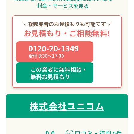
と遺族様に寄り添う丁寧な作業を提供し
料金・サービスを見る
ています。
複数業者のお見積もりも可能です
お見積もり・ご相談無料!
0120-20-1349
受付 8:30～17:30
この業者に無料相談・
無料お見積もり
株式会社ユニコム
0.0
口コミ・評判 0件