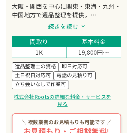
大阪・関西を中心に関東・東海・九州・
中国地方で遺品整理を提供。
買取強化で費用を抑え、買取できないも
続きを読む
のも海外へ寄付。
遺品整理士資格保有のプロが最短当日対
間取り
基本料金
応。
1K
19,800円～
1万件以上の実績で顧客満足度
95{71d00423b68e1837e93fe77097ac1fd56
遺品整理士の資格
即日対応可
土日祝日対応可
電話の見積り可
立ち会いなしで作業可
株式会社Rootsの詳細な料金・サービスを
見る
複数業者のお見積もりも可能です
お見積もり・ご相談無料!