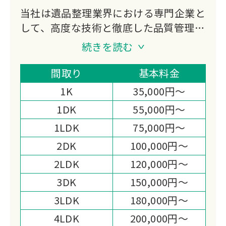
当社は遺品整理業界における専門企業と
して、高度な技術と徹底した品質管理に
基づき、誠実かつ迅速なサービスを提供
続きを読む
いたします。
ご遺族様の心情に配慮し、安全かつ安心
間取り
基本料金
してご依頼いただける体制を整えており
1K
35,000円～
ます。
1DK
55,000円～
地域社会に根ざし、信頼されるパートナ
1LDK
75,000円～
ーを目指します。
2DK
100,000円～
2LDK
120,000円～
3DK
150,000円～
3LDK
180,000円～
4LDK
200,000円～