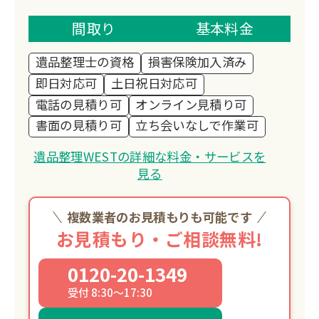
大切にしながら、ご遺族の負担を軽減す
る丁寧な作業を心がけ、地域密着型のき
間取り
基本料金
め細やかな対応でお客様の信頼にお応え
遺品整理士の資格
損害保険加入済み
しています。
即日対応可
土日祝日対応可
電話の見積り可
オンライン見積り可
書面の見積り可
立ち会いなしで作業可
遺品整理WESTの詳細な料金・サービスを
見る
複数業者のお見積もりも可能です
お見積もり・ご相談無料!
0120-20-1349
受付 8:30～17:30