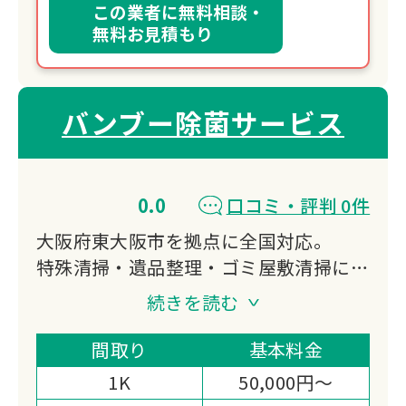
この業者に無料相談・
無料お見積もり
バンブー除菌サービス
0.0
口コミ・評判 0件
大阪府東大阪市を拠点に全国対応。
特殊清掃・遺品整理・ゴミ屋敷清掃に対
応し、真言宗のご供養と風水による空間
続きを読む
浄化を実施。
竹炭精製水による完全消臭とATP検査で
間取り
基本料金
数値化された除菌力が強みです。
1K
50,000円～