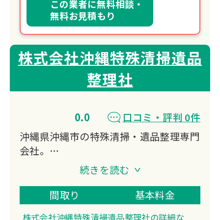
この業者に無料相談・
無料お見積もり
株式会社沖縄特殊清掃遺品
整理社
0.0
口コミ・評判 0件
沖縄県沖縄市の特殊清掃・遺品整理専門
会社。
事件現場特殊清掃士（沖縄市第1号認定
続きを読む
者）が孤独死や自殺現場の清掃から遺品
整理、リフォームまで一貫対応。
間取り
基本料金
テレビ取材多数で信頼性が高く、故人様
株式会社沖縄特殊清掃遺品整理社の詳細な