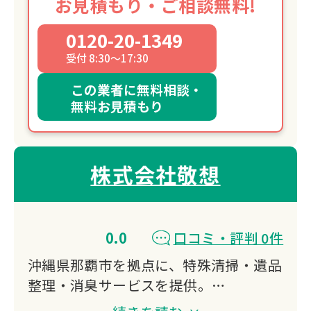
お見積もり・ご相談無料!
0120-20-1349
受付 8:30～17:30
この業者に無料相談・
無料お見積もり
株式会社敬想
0.0
口コミ・評判 0件
沖縄県那覇市を拠点に、特殊清掃・遺品
整理・消臭サービスを提供。
事件現場特殊清掃センター認定と遺品整