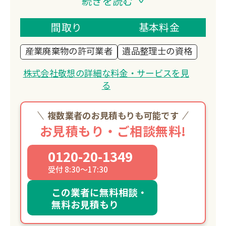
続きを読む
理士認定協会認定の資格を持つ専門スタ
ッフが、孤独死現場やゴミ屋敷の清掃な
間取り
基本料金
ど、心を込めてお手伝いします。
産業廃棄物の許可業者
遺品整理士の資格
沖縄本島全域対応可能です。
株式会社敬想の詳細な料金・サービスを見
る
複数業者のお見積もりも可能です
お見積もり・ご相談無料!
0120-20-1349
受付 8:30～17:30
この業者に無料相談・
無料お見積もり