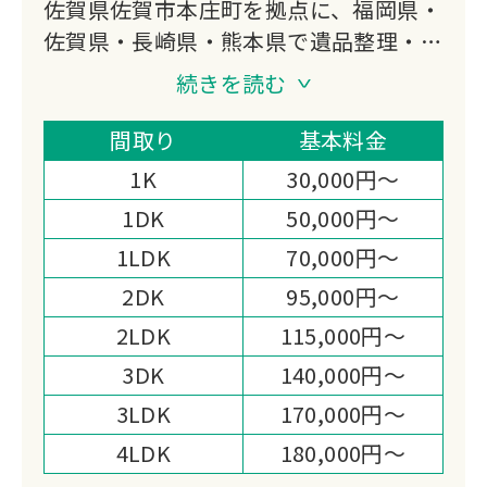
佐賀県佐賀市本庄町を拠点に、福岡県・
佐賀県・長崎県・熊本県で遺品整理・生
前整理・特殊清掃に対応しています。
続きを読む
遺品整理士の資格を持つスタッフがデジ
タル遺品整理からお焚き上げ・遺品供養
間取り
基本料金
まで幅広く担い、一般廃棄物業者との提
1K
30,000円～
携と損害保険加入を備えた体制が選ばれ
1DK
50,000円～
る理由です。
1LDK
70,000円～
2DK
95,000円～
2LDK
115,000円～
3DK
140,000円～
3LDK
170,000円～
4LDK
180,000円～