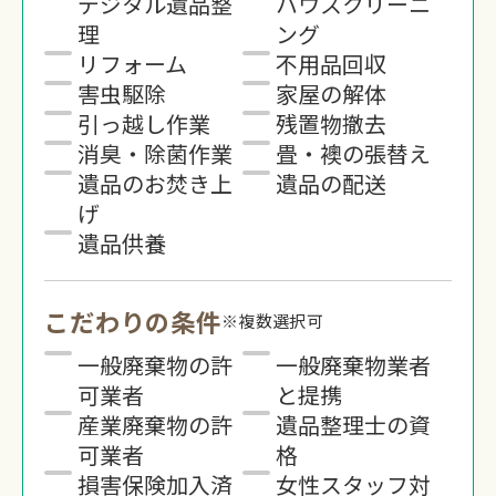
デジタル遺品整
ハウスクリーニ
理
ング
リフォーム
不用品回収
害虫駆除
家屋の解体
引っ越し作業
残置物撤去
消臭・除菌作業
畳・襖の張替え
遺品のお焚き上
遺品の配送
げ
遺品供養
こだわりの条件
※複数選択可
一般廃棄物の許
一般廃棄物業者
可業者
と提携
産業廃棄物の許
遺品整理士の資
可業者
格
損害保険加入済
女性スタッフ対