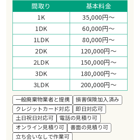
お見積り後の追加料金なしで安心の明朗
間取り
基本料金
会計。
1K
35,000円～
丁寧な作業と誠実な姿勢で地域のお客様
1DK
60,000円～
から高い評価をいただいています。
1LDK
80,000円～
2DK
120,000円～
2LDK
150,000円～
3DK
180,000円～
3LDK
200,000円～
一般廃棄物業者と提携
損害保険加入済み
クレジットカード対応
即日対応可
土日祝日対応可
電話の見積り可
オンライン見積り可
書面の見積り可
立ち会いなしで作業可