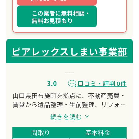
この業者に無料相談・
無料お見積もり
ピアレックスしまい事業部
3.0
口コミ・評判 0件
山口県田布施町を拠点に、不動産売買・
賃貸から遺品整理・生前整理、リフォー
ム、家屋解体まで幅広く対応する株式会
続きを読む
社ピアレックス。遺品整理士在籍の優良
企業として、地域に根ざした「家」と
間取り
基本料金