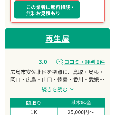
この業者に無料相談・
無料お見積もり
再生屋
3.0
口コミ・評判 0件
広島市安佐北区を拠点に、鳥取・島根・
岡山・広島・山口・徳島・香川・愛媛・
高知の中国・四国9県で遺品整理・生前
続きを読む
整理・空き家片付けに24時間対応して
います。
間取り
基本料金
開業17年の先駆者として、墓じまい・
1K
25,000円～