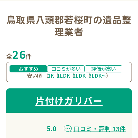
鳥取県八頭郡若桜町の遺品整
理業者
26
全
件
おすすめ
口コミが多い
評価が高い
安い順
（
1K
1LDK
2LDK
3LDK〜
）
片付けガリバー
5.0
口コミ・評判 13件