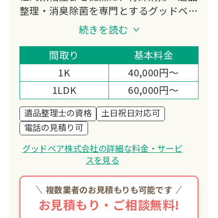
整理・消臭除菌を専門とするグッドベア
株式会社。一般社団法人特殊案件施行士
続きを読む
協会の認定を受け、専門知識と技術を全
国へ啓蒙。葬儀火葬・相続相談・不動産
間取り
基本料金
売買・供養までワンストップで対応し、
1K
40,000円～
365日24時間受付で緊急時も安心です。
1LDK
60,000円～
遺品整理士の資格
土日祝日対応可
電話の見積り可
グッドベア株式会社の詳細な料金・サービ
スを見る
複数業者のお見積もりも可能です
お見積もり・ご相談無料!