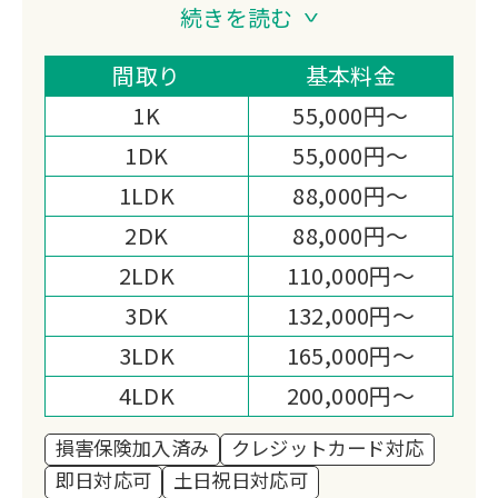
ど多彩なサービスを提供する高杉商事。
続きを読む
薄利多売精神で大手より高価買取を実現
し、造園工事や害獣駆除まで幅広いお困
間取り
基本料金
りごとに対応。古物商許可取得済みで安
1K
55,000円～
心してご依頼いただけます。
1DK
55,000円～
1LDK
88,000円～
2DK
88,000円～
2LDK
110,000円～
3DK
132,000円～
3LDK
165,000円～
4LDK
200,000円～
損害保険加入済み
クレジットカード対応
即日対応可
土日祝日対応可