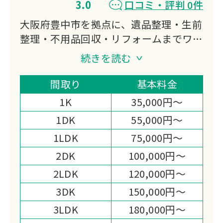
3.0
口コミ・評判 0件
大阪府豊中市を拠点に、遺品整理・生前
整理・不用品回収・リフォームまでワン
ストップで対応。
続きを読む
軽トラから2tトラックまで選べる積み放
題パックで追加料金の心配がありませ
間取り
基本料金
ん。
1K
35,000円～
買取対応や女性スタッフの配置など、柔
1DK
55,000円～
軟な対応が強みです。
1LDK
75,000円～
2DK
100,000円～
2LDK
120,000円～
3DK
150,000円～
3LDK
180,000円～