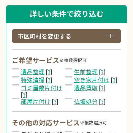
詳しい条件で絞り込む
市区町村を変更する
ご希望サービス
※複数選択可
遺品整理
[
?
]
生前整理
[
?
]
特殊清掃
[
?
]
空き家片付け
[
?
]
ゴミ屋敷片付け
遺品買取
[
?
]
[
?
]
部屋片付け
[
?
]
仏壇処分
[
?
]
その他の対応サービス
※複数選択可