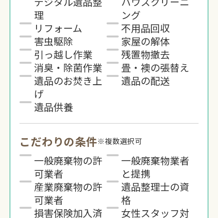
デジタル遺品整
ハウスクリーニ
理
ング
リフォーム
不用品回収
害虫駆除
家屋の解体
引っ越し作業
残置物撤去
消臭・除菌作業
畳・襖の張替え
遺品のお焚き上
遺品の配送
げ
遺品供養
こだわりの条件
※複数選択可
一般廃棄物の許
一般廃棄物業者
可業者
と提携
産業廃棄物の許
遺品整理士の資
可業者
格
損害保険加入済
女性スタッフ対