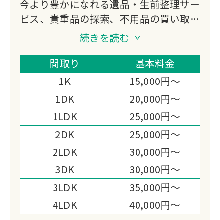
今より豊かになれる遺品・生前整理サー
ビス、貴重品の探索、不用品の買い取
り、特殊清掃、ゴミ屋敷対応などをご提
続きを読む
供する会社になります。
私たち片付けガリバーは「日本一真面目
間取り
基本料金
な遺品整理業者｣である事を宣言しま
1K
15,000円～
す。
1DK
20,000円～
1LDK
25,000円～
2DK
25,000円～
2LDK
30,000円～
3DK
30,000円～
3LDK
35,000円～
4LDK
40,000円～