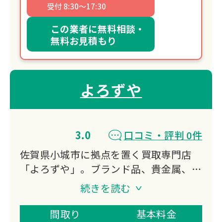
受付 8:30～17:30
この業者に無料相談・
無料お見積もり
よろずや
3.0
口コミ・評判 0件
佐賀県小城市に拠点を置く買取専門店
「よろずや」。ブランド品、貴金属、家
電、骨董品など幅広いジャンルに対応
続きを読む
し、専門スタッフが一点一点丁寧に査
定。ネット予約システムで24時間いつ
間取り
基本料金