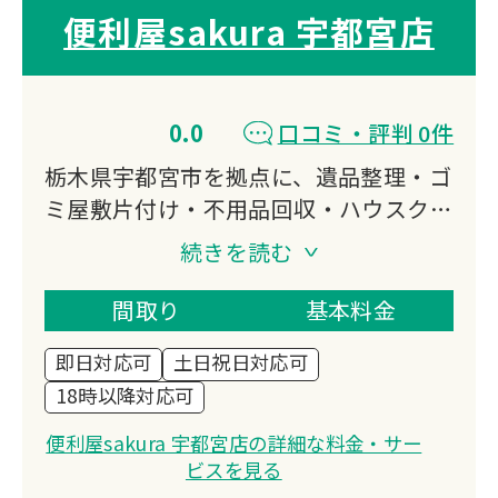
便利屋sakura 宇都宮店
0.0
口コミ・評判 0件
栃木県宇都宮市を拠点に、遺品整理・ゴ
ミ屋敷片付け・不用品回収・ハウスクリ
ーニングなど幅広く対応。
続きを読む
年中無休で営業し、深夜の引越しや急な
依頼にも柔軟に対応します。
間取り
基本料金
業界最安値を目指し、お客様のお気持ち
即日対応可
土日祝日対応可
に寄り添った丁寧な作業を提供していま
18時以降対応可
す。
便利屋sakura 宇都宮店の詳細な料金・サー
ビスを見る