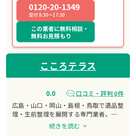
0120-20-1349
受付 8:30～17:30
この業者に無料相談・
無料お見積もり
こころテラス
0.0
口コミ・評判 0件
広島・山口・岡山・島根・鳥取で遺品整
理・生前整理を展開する専門業者。
遺品買取や特殊清掃、空き家整理まで幅
続きを読む
広く対応し、24時間365日受付。