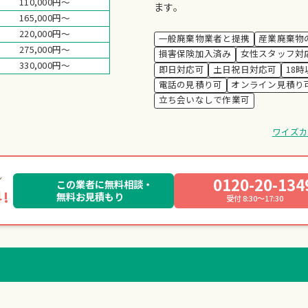
110,000円～
ます。
165,000円～
220,000円～
一般廃棄物業者と提携
産業廃棄物
275,000円～
損害保険加入済み
女性スタッフ対
330,000円～
即日対応可
土日祝日対応可
18
電話の見積り可
オンライン見積り
立ち会いなしで作業可
ワイズ
0120-20-134
この業者に無料相談・
!
無料お見積もり
受付 8:30～17:30