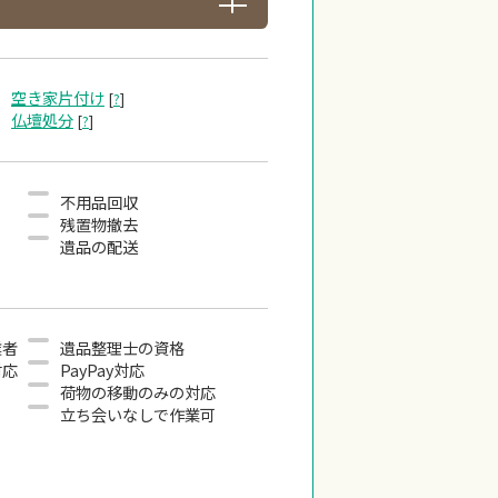
空き家片付け
[
?
]
仏壇処分
[
?
]
不用品回収
残置物撤去
遺品の配送
業者
遺品整理士の資格
対応
PayPay対応
荷物の移動のみの対応
立ち会いなしで作業可