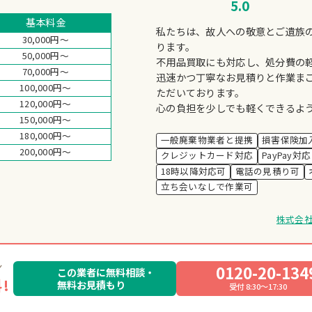
5.0
基本料金
私たちは、故人への敬意とご遺族
30,000円～
ります。
50,000円～
不用品買取にも対応し、処分費の
70,000円～
迅速かつ丁寧なお見積りと作業ま
100,000円～
ただいております。
120,000円～
心の負担を少しでも軽くできるよ
150,000円～
180,000円～
一般廃棄物業者と提携
損害保険加
200,000円～
クレジットカード対応
PayPay対応
18時以降対応可
電話の見積り可
立ち会いなしで作業可
株式会社
0120-20-134
この業者に無料相談・
!
無料お見積もり
受付 8:30～17:30