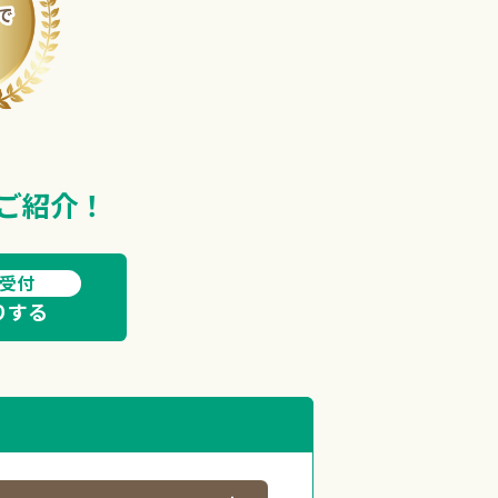
、
ご紹介！
間受付
りする