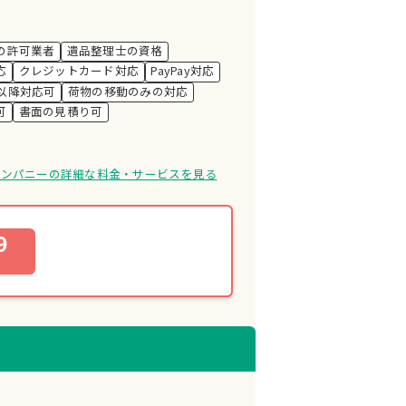
の許可業者
遺品整理士の資格
応
クレジットカード対応
PayPay対応
時以降対応可
荷物の移動のみの対応
可
書面の見積り可
カンパニーの詳細な料金・サービスを見る
9