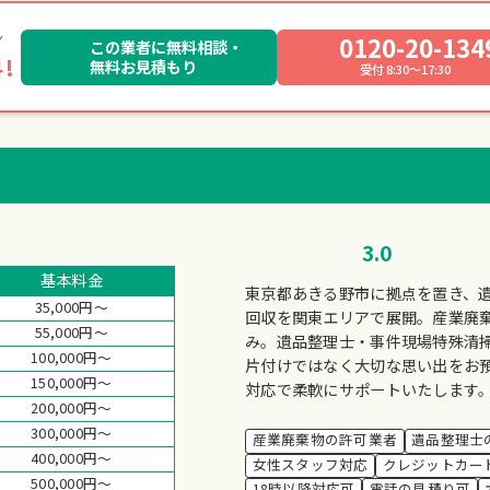
0120-20-134
この業者に無料相談・
!
無料お見積もり
受付 8:30～17:30
3.0
基本料金
東京都あきる野市に拠点を置き、
35,000円～
回収を関東エリアで展開。産業廃
55,000円～
み。遺品整理士・事件現場特殊清
100,000円～
片付けではなく大切な思い出をお預
150,000円～
対応で柔軟にサポートいたします
200,000円～
300,000円～
産業廃棄物の許可業者
遺品整理士
400,000円～
女性スタッフ対応
クレジットカー
500,000円～
18時以降対応可
電話の見積り可