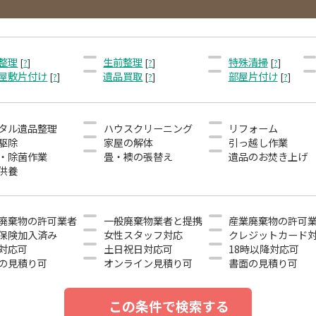
整理
生前整理
特殊清掃
[
?
]
[
?
]
[
?
]
屋敷片付け
遺品買取
部屋片付け
[
?
]
[
?
]
[
?
]
タル遺品整理
ハウスクリーニング
リフォーム
駆除
家屋の解体
引っ越し作業
・除菌作業
畳・襖の張替え
遺品のお焚き上げ
供養
廃棄物の許可業者
一般廃棄物業者と提携
産業廃棄物の許可
保険加入済み
女性スタッフ対応
クレジットカード
対応可
土日祝日対応可
18時以降対応可
の見積り可
オンライン見積り可
書面の見積り可
この条件で検索する