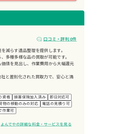
口コミ・評判 0件
担を減らす遺品整理を提供します。
ち、多種多様な品の買取が可能です。
も価値を見出し、作業費用から大幅還元
他社と差別化された買取力で、安心と満
の資格
損害保険加入済み
即日対応可
荷物の移動のみの対応
電話の見積り可
で作業可
よんでやの詳細な料金・サービスを見る