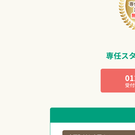
専任ス
01
受付 