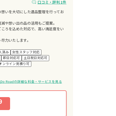
口コミ・評判 1件
の想いを大切にした遺品整理を行ってお
軽減や想い出の品の活用もご提案。
ごころを込めた対応で、高い満足度をい
う尽力いたします。
入済み
女性スタッフ対応
即日対応可
土日祝日対応可
オンライン見積り可
Do Roadの詳細な料金・サービスを見る
9