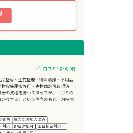
9
口コミ・評判 0件
遺品整理・生前整理・特殊清掃・不用品
棄物収集運搬許可・古物商許可取得済
掃士の資格を持つスタッフが、「ゴミの
かりする」という信念のもと、24時間
。
の資格
損害保険加入済み
ド対応
即日対応可
土日祝日対応可
オンライン見積り可