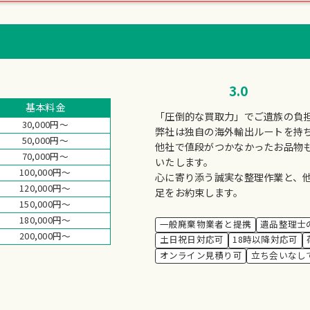
3.0
基本料金
「圧倒的な買取力」でご遺族の負
30,000円～
弊社は独自の海外輸出ルートを持
50,000円～
他社で値段がつかなかったお品物
70,000円～
いたします。
100,000円～
心に寄り添う誠実な整理作業と、
120,000円～
足をお約束します。
150,000円～
180,000円～
一般廃棄物業者と提携
遺品整理士
200,000円～
土日祝日対応可
18時以降対応可
オンライン見積り可
立ち会いなし