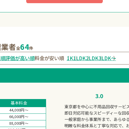
理業者
64
全
件
い
順
評価が高い
順
料金が安い順
1K
1LDK
2LDK
3LDK〜
（
）
3.0
基本料金
東京都を中心に不用品回収サービ
44,000円～
即日対応可能なスピーディーな回
66,000円～
一般家庭から事業所まで、あらゆ
88,000円～
明瞭な料金体系と丁寧な対応で、