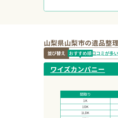
山梨県山梨市の遺品整
並び替え
おすすめ
順
口コミが多
ワイズカンパニー
間取り
1K
1DK
1LDK