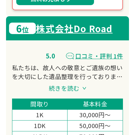
6
株式会社Do Road
位
5.0
口コミ・評判 1件
私たちは、故人への敬意とご遺族の想い
を大切にした遺品整理を行っておりま
す。
続きを読む
不用品買取にも対応し、処分費の軽減や
想い出の品の活用もご提案。
間取り
基本料金
迅速かつ丁寧なお見積りと作業まごころ
1K
30,000円～
を込めた対応で、高い満足度をいただい
1DK
50,000円～
ております。