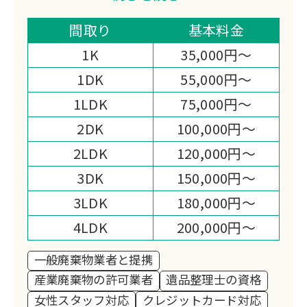
軽トラから2tトラックまで選べる積み放
題パックで追加料金の心配がありませ
間取り
基本料金
ん。
1K
35,000円～
買取対応や女性スタッフの配置など、柔
1DK
55,000円～
軟な対応が強みです。
1LDK
75,000円～
2DK
100,000円～
2LDK
120,000円～
3DK
150,000円～
3LDK
180,000円～
4LDK
200,000円～
一般廃棄物業者と提携
産業廃棄物の許可業者
遺品整理士の資格
女性スタッフ対応
クレジットカード対応