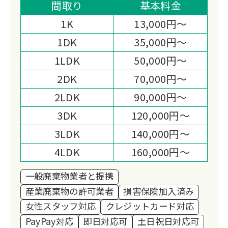
ちに寄り添いながら、丁寧で誠実な対応
間取り
基本料金
を心がけています。
1K
13,000円～
確かな経験と実績を活かし、安心して任
1DK
35,000円～
せられるサービスを提供いたします。
1LDK
50,000円～
2DK
70,000円～
2LDK
90,000円～
3DK
120,000円～
3LDK
140,000円～
4LDK
160,000円～
一般廃棄物業者と提携
産業廃棄物の許可業者
損害保険加入済み
女性スタッフ対応
クレジットカード対応
PayPay対応
即日対応可
土日祝日対応可