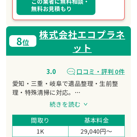
この業者に無料相談・
無料お見積もり
株式会社エコプラネ
8
位
ット
3.0
口コミ・評判 0件
愛知・三重・岐阜で遺品整理・生前整
理・特殊清掃に対応。
廃棄物処理の資格を持つプロスタッフが
続きを読む
自社処理でスピーディーかつ低価格を実
現します。
間取り
基本料金
仏壇・位牌の魂抜き供養も可能です。
1K
29,040円～