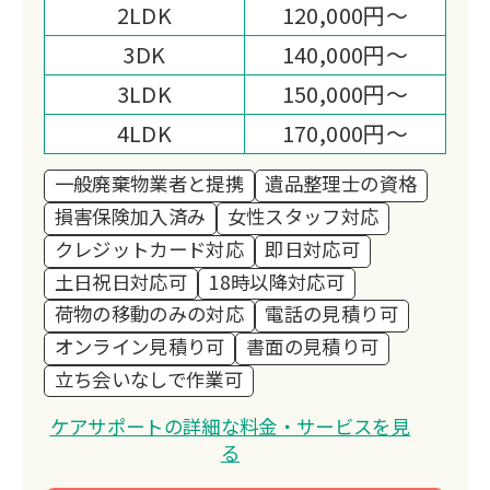
てではなく、「大切な思い出を守り、未
2LDK
120,000円～
来へとつなぐお手伝い」として心を込め
3DK
140,000円～
て取り組んでいます。
3LDK
150,000円～
また、貴金属や骨董品の買取・回収で
は、お預かりしたお品を次の価値へと生
4LDK
170,000円～
かすとともに、その一部を ユニセフ募
一般廃棄物業者と提携
遺品整理士の資格
金 として寄付する活動を続けておりま
損害保険加入済み
女性スタッフ対応
す。
クレジットカード対応
即日対応可
お客様の想いが、やがて子どもたちの未
土日祝日対応可
18時以降対応可
来を支える力となる。
荷物の移動のみの対応
電話の見積り可
そんな「つながり」を生み出せること
オンライン見積り可
書面の見積り可
が、私たちの誇りです。
立ち会いなしで作業可
私たちが目指しているのは、「困ったと
きに一番に思い出していただける存
ケアサポートの詳細な料金・サービスを見
在」。
る
安心して頼っていただけるよう、誠実さ