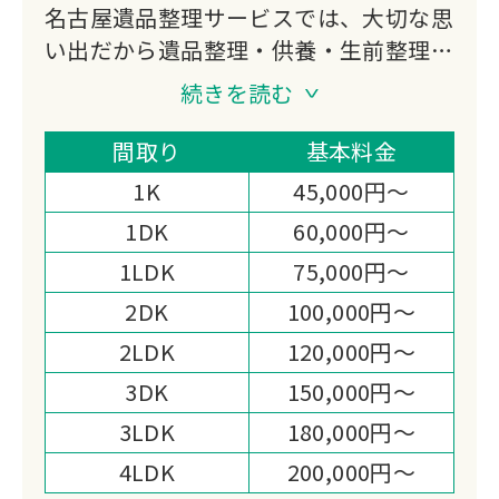
名古屋遺品整理サービスでは、大切な思
い出だから遺品整理・供養・生前整理・
家財整理まで誠実、親切、丁寧にお客様
続きを読む
の想いに寄り添いお手伝いさせていただ
きます。
間取り
基本料金
ご依頼者様と弊社との信頼関係が一番だ
1K
45,000円～
と考えておりますので、明朗会計を徹底
1DK
60,000円～
しております。
1LDK
75,000円～
状況に応じた見積もりをご依頼者様にも
ご協力を頂く形でできる限り満足して頂
2DK
100,000円～
けるよう努力しております。
2LDK
120,000円～
3DK
150,000円～
3LDK
180,000円～
4LDK
200,000円～