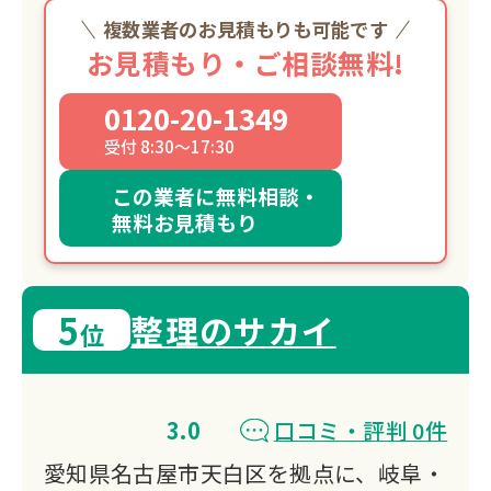
と温かさを忘れず、これからも地域の皆
複数業者のお見積もりも可能です
さまと共に歩んでまいります。
お見積もり・ご相談無料!
0120-20-1349
受付 8:30～17:30
この業者に無料相談・
無料お見積もり
5
整理のサカイ
位
3.0
口コミ・評判 0件
愛知県名古屋市天白区を拠点に、岐阜・