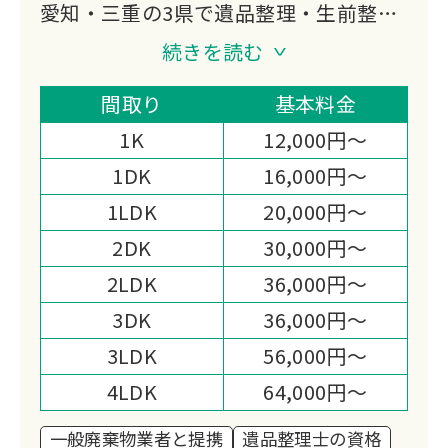
愛知・三重の3県で遺品整理・生前整
理・特殊清掃に対応する「整理のサカ
続きを読む
イ」です。
遺品整理士の資格を持つスタッフが貴重
間取り
基本料金
品の捜索に責任を持ち、当日現金での高
1K
12,000円～
価買取まで対応する体制が選ばれる理由
1DK
16,000円～
です。
1LDK
20,000円～
2DK
30,000円～
2LDK
36,000円～
3DK
36,000円～
3LDK
56,000円～
4LDK
64,000円～
一般廃棄物業者と提携
遺品整理士の資格