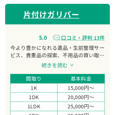
片付けガリバー
5.0
口コミ・評判 13件
今より豊かになれる遺品・生前整理サー
ビス、貴重品の探索、不用品の買い取
り、特殊清掃、ゴミ屋敷対応などをご提
続きを読む
供する会社になります。
私たち片付けガリバーは「日本一真面目
間取り
基本料金
な遺品整理業者｣である事を宣言しま
1K
15,000円～
す。
1DK
20,000円～
1LDK
25,000円～