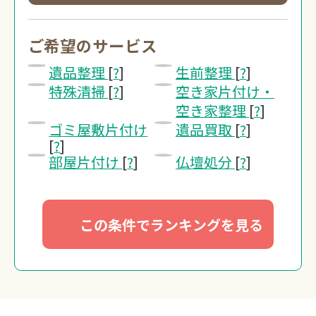
0120-20-1
受付 8:30～17:30
ご希望のサービス
遺品整理
[
?
]
生前整理
[
?
]
無料・24時間受
特殊清掃
[
?
]
空き家片付け・
Webで無料見積
空き家整理
[
?
]
ゴミ屋敷片付け
遺品買取
[
?
]
[
?
]
部屋片付け
[
?
]
仏壇処分
[
?
]
この条件でランキングを見る