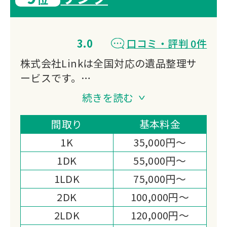
3.0
口コミ・評判 0件
株式会社Linkは全国対応の遺品整理サ
ービスです。
遺品整理・生前整理・特殊清掃・ゴミ屋
続きを読む
敷片付け・不用品回収など幅広く対応。
遺品整理士在籍で買取も同時に行い、業
間取り
基本料金
界最安値に挑戦中です。
1K
35,000円～
1DK
55,000円～
1LDK
75,000円～
2DK
100,000円～
2LDK
120,000円～