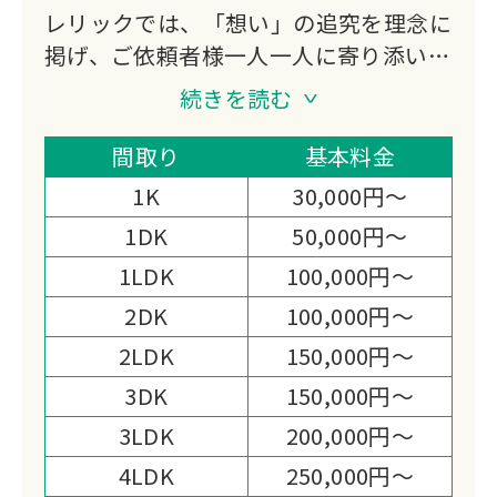
レリックでは、「想い」の追究を理念に
掲げ、ご依頼者様一人一人に寄り添い、
最善のご提案と丁寧な家財整理をお約束
続きを読む
いたします。
家財整理（生前の想い出整理・空家整
間取り
基本料金
理・相続支援整理・遺品整理）を通し
1K
30,000円～
て、地域社会福祉へも目を向け、生活困
1DK
50,000円～
窮者の方をはじめとし、各団体様への寄
1LDK
100,000円～
付活動をすることにより、より一層、お
客様へのサービス向上に取り組む姿勢で
2DK
100,000円～
務めております。
2LDK
150,000円～
3DK
150,000円～
3LDK
200,000円～
4LDK
250,000円～