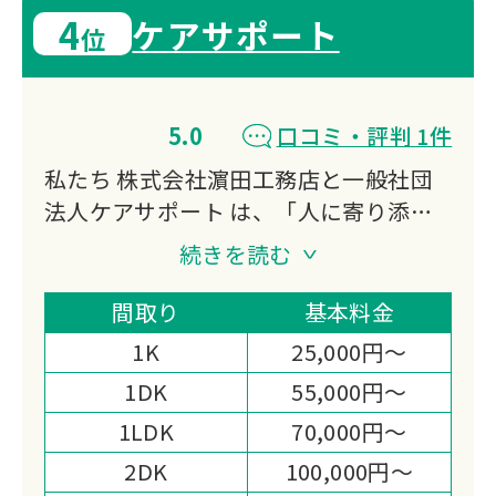
4
ケアサポート
位
5.0
口コミ・評判 1件
私たち 株式会社濵田工務店と一般社団
法人ケアサポート は、「人に寄り添
い、暮らしに寄り添う存在でありたい」
続きを読む
という想いを胸に、地域に根差したサー
ビスを大切に育んでまいりました。
間取り
基本料金
終活相談や遺品整理、特殊清掃、リフォ
1K
25,000円～
ーム、日々の暮らしのサポートまで──
1DK
55,000円～
ご依頼のひとつひとつには、その方の人
1LDK
70,000円～
生やご家族の想いが込められています。
だからこそ、私たちは作業を“業務”とし
2DK
100,000円～