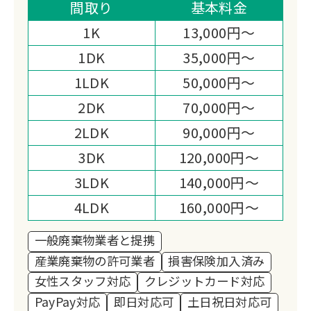
ちに寄り添いながら、丁寧で誠実な対応
間取り
基本料金
を心がけています。
1K
13,000円～
確かな経験と実績を活かし、安心して任
1DK
35,000円～
せられるサービスを提供いたします。
1LDK
50,000円～
2DK
70,000円～
2LDK
90,000円～
3DK
120,000円～
3LDK
140,000円～
4LDK
160,000円～
一般廃棄物業者と提携
産業廃棄物の許可業者
損害保険加入済み
女性スタッフ対応
クレジットカード対応
PayPay対応
即日対応可
土日祝日対応可