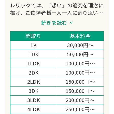
レリックでは、「想い」の追究を理念に
掲げ、ご依頼者様一人一人に寄り添い、
最善のご提案と丁寧な家財整理をお約束
続きを読む
いたします。
家財整理（生前の想い出整理・空家整
間取り
基本料金
理・相続支援整理・遺品整理）を通し
1K
30,000円～
て、地域社会福祉へも目を向け、生活困
1DK
50,000円～
窮者の方をはじめとし、各団体様への寄
1LDK
100,000円～
付活動をすることにより、より一層、お
客様へのサービス向上に取り組む姿勢で
2DK
100,000円～
務めております。
2LDK
150,000円～
3DK
150,000円～
3LDK
200,000円～
4LDK
250,000円～