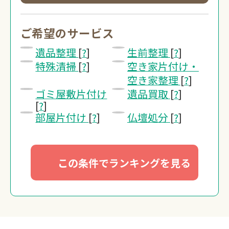
0120-20-1
受付 8:30～17:30
ご希望のサービス
遺品整理
[
?
]
生前整理
[
?
]
無料・24時間受
特殊清掃
[
?
]
空き家片付け・
Webで無料見積
空き家整理
[
?
]
ゴミ屋敷片付け
遺品買取
[
?
]
[
?
]
部屋片付け
[
?
]
仏壇処分
[
?
]
この条件でランキングを見る