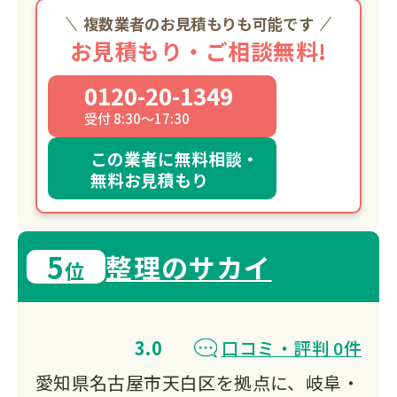
と温かさを忘れず、これからも地域の皆
複数業者のお見積もりも可能です
さまと共に歩んでまいります。
お見積もり・ご相談無料!
0120-20-1349
受付 8:30～17:30
この業者に無料相談・
無料お見積もり
5
整理のサカイ
位
3.0
口コミ・評判 0件
愛知県名古屋市天白区を拠点に、岐阜・