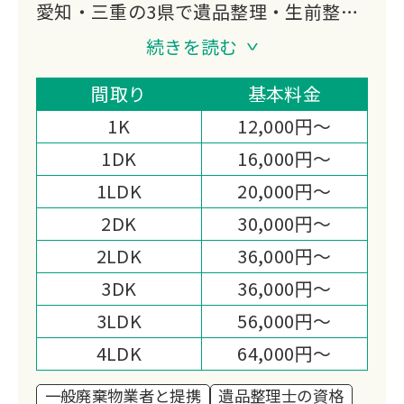
愛知・三重の3県で遺品整理・生前整
理・特殊清掃に対応する「整理のサカ
続きを読む
イ」です。
遺品整理士の資格を持つスタッフが貴重
間取り
基本料金
品の捜索に責任を持ち、当日現金での高
1K
12,000円～
価買取まで対応する体制が選ばれる理由
1DK
16,000円～
です。
1LDK
20,000円～
2DK
30,000円～
2LDK
36,000円～
3DK
36,000円～
3LDK
56,000円～
4LDK
64,000円～
一般廃棄物業者と提携
遺品整理士の資格