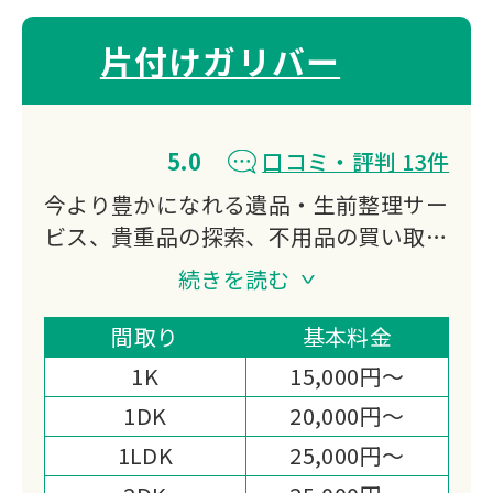
片付けガリバー
5.0
口コミ・評判 13件
今より豊かになれる遺品・生前整理サー
ビス、貴重品の探索、不用品の買い取
り、特殊清掃、ゴミ屋敷対応などをご提
続きを読む
供する会社になります。
私たち片付けガリバーは「日本一真面目
間取り
基本料金
な遺品整理業者｣である事を宣言しま
1K
15,000円～
す。
1DK
20,000円～
1LDK
25,000円～