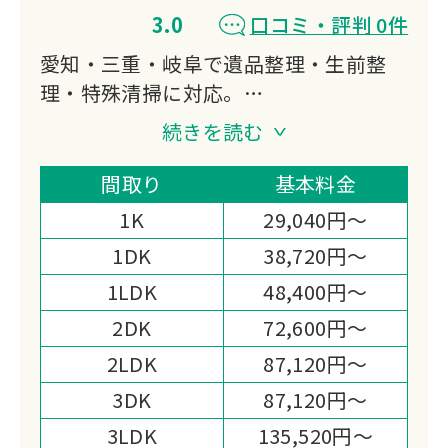
3.0
口コミ・評判 0件
愛知・三重・岐阜で遺品整理・生前整
理・特殊清掃に対応。
廃棄物処理の資格を持つプロスタッフが
続きを読む
自社処理でスピーディーかつ低価格を実
現します。
間取り
基本料金
仏壇・位牌の魂抜き供養も可能です。
1K
29,040円～
1DK
38,720円～
1LDK
48,400円～
2DK
72,600円～
2LDK
87,120円～
3DK
87,120円～
3LDK
135,520円～