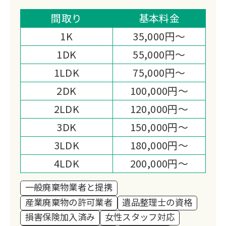
敷片付け・不用品回収など幅広く対応。
遺品整理士在籍で買取も同時に行い、業
間取り
基本料金
界最安値に挑戦中です。
1K
35,000円～
1DK
55,000円～
1LDK
75,000円～
2DK
100,000円～
2LDK
120,000円～
3DK
150,000円～
3LDK
180,000円～
4LDK
200,000円～
一般廃棄物業者と提携
産業廃棄物の許可業者
遺品整理士の資格
損害保険加入済み
女性スタッフ対応