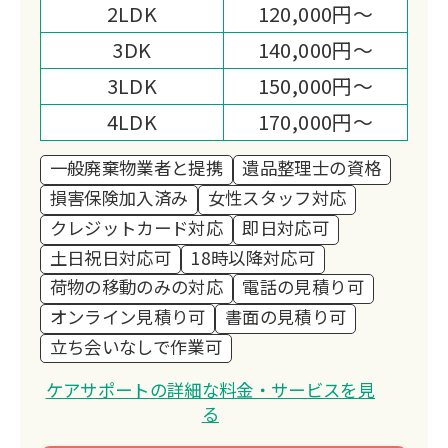
てではなく、「大切な思い出を守り、未
2LDK
120,000円～
来へとつなぐお手伝い」として心を込め
3DK
140,000円～
て取り組んでいます。
3LDK
150,000円～
また、貴金属や骨董品の買取・回収で
は、お預かりしたお品を次の価値へと生
4LDK
170,000円～
かすとともに、その一部を ユニセフ募
一般廃棄物業者と提携
遺品整理士の資格
金 として寄付する活動を続けておりま
損害保険加入済み
女性スタッフ対応
す。
クレジットカード対応
即日対応可
お客様の想いが、やがて子どもたちの未
土日祝日対応可
18時以降対応可
来を支える力となる。
荷物の移動のみの対応
電話の見積り可
そんな「つながり」を生み出せること
オンライン見積り可
書面の見積り可
が、私たちの誇りです。
立ち会いなしで作業可
私たちが目指しているのは、「困ったと
きに一番に思い出していただける存
ケアサポートの詳細な料金・サービスを見
在」。
る
安心して頼っていただけるよう、誠実さ