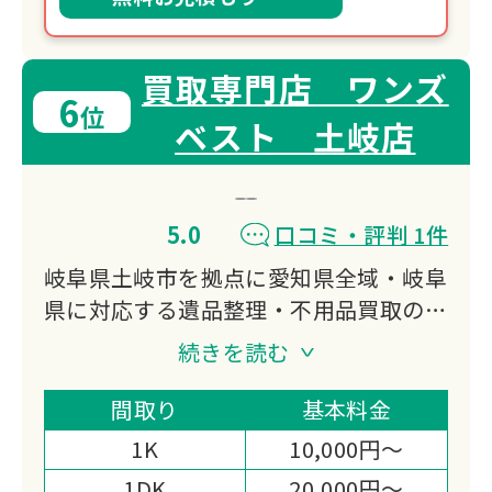
買取専門店 ワンズ
6
位
ベスト 土岐店
5.0
口コミ・評判 1件
岐阜県土岐市を拠点に愛知県全域・岐阜
県に対応する遺品整理・不用品買取の専
門業者。ブランド品・貴金属から古い家
続きを読む
電まで幅広く買取し、海外リユース輸出
により他社で値がつかない品も買取対
間取り
基本料金
応。LINE査定・宅配買取にも対応し、
1K
10,000円～
買取額を作業費から差し引くことで費用
1DK
20,000円～