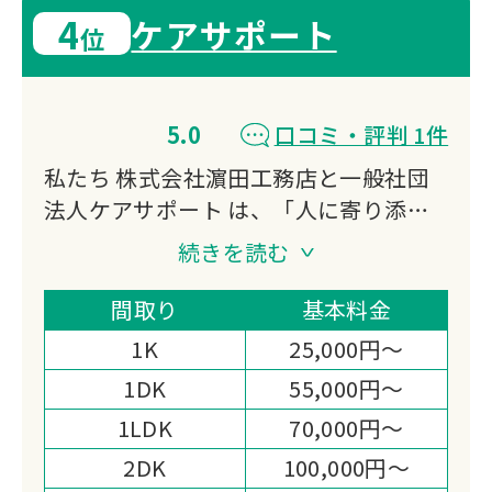
4
ケアサポート
位
5.0
口コミ・評判 1件
私たち 株式会社濵田工務店と一般社団
法人ケアサポート は、「人に寄り添
い、暮らしに寄り添う存在でありたい」
続きを読む
という想いを胸に、地域に根差したサー
ビスを大切に育んでまいりました。
間取り
基本料金
終活相談や遺品整理、特殊清掃、リフォ
1K
25,000円～
ーム、日々の暮らしのサポートまで──
1DK
55,000円～
ご依頼のひとつひとつには、その方の人
1LDK
70,000円～
生やご家族の想いが込められています。
だからこそ、私たちは作業を“業務”とし
2DK
100,000円～