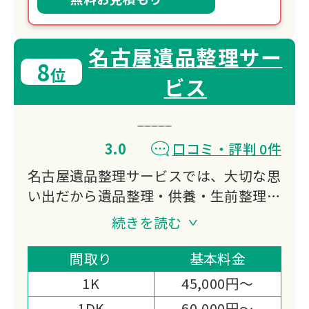
名古屋遺品整理サー
8
位
ビス
3.0
口コミ・評判 0件
名古屋遺品整理サービスでは、大切な思
い出だから遺品整理・供養・生前整理・
家財整理まで誠実、親切、丁寧にお客様
続きを読む
の想いに寄り添いお手伝いさせていただ
きます。
間取り
基本料金
ご依頼者様と弊社との信頼関係が一番だ
1K
45,000円～
と考えておりますので、明朗会計を徹底
1DK
60,000円～