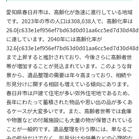
愛知県春日井市は、高齢化が急速に進行している地域
です。2023年の市の人口は308,038人で、高齢化率は
26.0{c633e1ef956ef7bd63d0d01aa6cc5ed7d30d48
に達しています。2040年には高齢化率が
32.6{c633e1ef956ef7bd63d0d01aa6cc5ed7d30d48
まで上昇すると推計されており、今後さらに高齢者世
帯が増加することが見込まれています。このような背
景から、遺品整理の需要は年々高まっており、相続や
形見分けに関する相談も増えている傾向にあります。
春日井市は戸建て住宅が多い郊外住宅地であるため、
長年にわたって蓄積された物品や思い出の品が多くあ
るケースが大変多いです。また、高齢者世帯では倉庫
や物置などの付属施設にも大量の物が保管されている
ことが一般的です。遺品整理を行う際には、単なるご
みの処分だけでなく、形見分けや供養などの心理的な