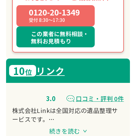
0120-20-1349
受付 8:30～17:30
この業者に無料相談・
無料お見積もり
10
リンク
位
3.0
口コミ・評判 0件
株式会社Linkは全国対応の遺品整理サ
ービスです。
遺品整理・生前整理・特殊清掃・ゴミ屋
続きを読む