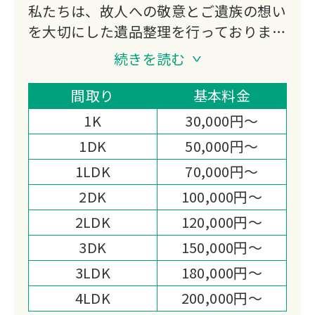
私たちは、故人への敬意とご遺族の想い
を大切にした遺品整理を行っておりま
す。
続きを読む
不用品買取にも対応し、処分費の軽減や
想い出の品の活用もご提案。
間取り
基本料金
迅速かつ丁寧なお見積りと作業まごころ
1K
30,000円～
を込めた対応で、高い満足度をいただい
1DK
50,000円～
ております。
1LDK
70,000円～
心の負担を少しでも軽くできるよう尽力
いたします。
2DK
100,000円～
2LDK
120,000円～
3DK
150,000円～
3LDK
180,000円～
4LDK
200,000円～