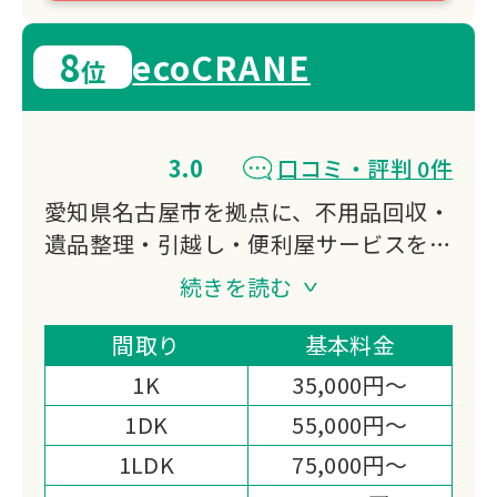
8
ecoCRANE
位
3.0
口コミ・評判 0件
愛知県名古屋市を拠点に、不用品回収・
遺品整理・引越し・便利屋サービスを提
供するecoCRANE。24時間365日対応
続きを読む
で、お見積もり後の追加料金なし。家具
組み立てや模様替えなど幅広いニーズに
間取り
基本料金
対応し、地域に寄り添った丁寧なサービ
1K
35,000円～
スを適正価格でお届けします。
1DK
55,000円～
1LDK
75,000円～