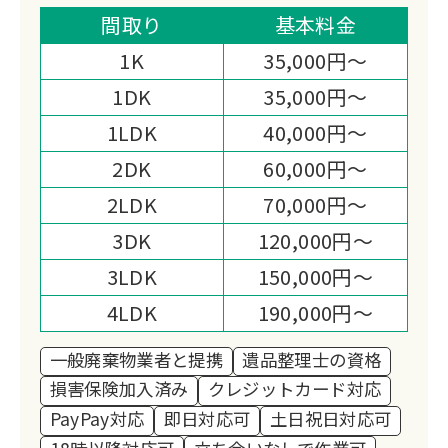
重しながら、ご遺族様に寄り添った丁寧
間取り
基本料金
な作業を心がけています。
1K
35,000円～
遺品整理から清掃まで、経験豊富なスタ
1DK
35,000円～
ッフが真心を込めて対応いたします。
1LDK
40,000円～
2DK
60,000円～
2LDK
70,000円～
3DK
120,000円～
3LDK
150,000円～
4LDK
190,000円～
一般廃棄物業者と提携
遺品整理士の資格
損害保険加入済み
クレジットカード対応
PayPay対応
即日対応可
土日祝日対応可