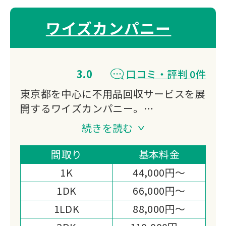
ワイズカンパニー
3.0
口コミ・評判 0件
東京都を中心に不用品回収サービスを展
開するワイズカンパニー。
即日対応可能なスピーディーな回収体制
続きを読む
が特徴です。
一般家庭から事業所まで、あらゆる不用
間取り
基本料金
品の処分をサポート。
1K
44,000円～
明瞭な料金体系と丁寧な対応で、お客様
1DK
66,000円～
の「困った」を迅速に解決いたします。
1LDK
88,000円～