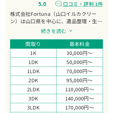
5.0
口コミ・評判 1件
株式会社Fortuna（山口イルカクリー
ン）は山口県を中心に、遺品整理・生前
整理・不用品回収などを行う地域密着型
続きを読む
の整理業者です。お客様一人ひとりの状
況に寄り添い、故人の想いを大切にしな
間取り
基本料金
がら、丁寧かつスピーディーな作業でご
1K
30,000円～
家族の負担を軽減します。
1DK
50,000円～
1LDK
70,000円～
2DK
95,000円～
2LDK
110,000円～
3DK
140,000円～
3LDK
170,000円～