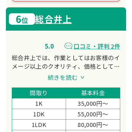
6
総合井上
位
5.0
口コミ・評判 2件
総合井上では、作業としてはお客様のイ
メージ以上のクオリティ、価格としては
出来る限りお客様のご負担が少しでも少
続きを読む
なくなるよう努力させていただきます。
作業スピードと致しましては、お客様の
間取り
基本料金
希望通り、また少し早めに納期など時期
1K
35,000円～
によって様々ですが出来る限り早く受け
1DK
55,000円～
渡しが出来るよう心がけていきたいと思
1LDK
80,000円～
います。