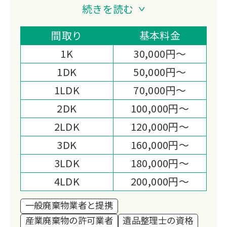
て遺品整理をご依頼いただくことが可能
続きを読む
です。
スピーディーなお見積りやまごころ込め
間取り
基本料金
たサービスにより、高い満足度をいただ
1K
30,000円～
いております。
1DK
50,000円～
遺品処分と同時に買取も可能ですので、
1LDK
70,000円～
お気軽に仰ってください。
一つ一つの現場を大切に、徹底的に丁寧
2DK
100,000円～
に仕上げます。
2LDK
120,000円～
見積もり後の追加料金は内容に変更がな
3DK
160,000円～
い限りは一切ございませんのでご安心く
3LDK
180,000円～
ださい。
作業員が基本１名でまいります。
4LDK
200,000円～
大型の家具家電、小型の収納、お皿や小
一般廃棄物業者と提携
さな家電なども回収可能です。
産業廃棄物の許可業者
遺品整理士の資格