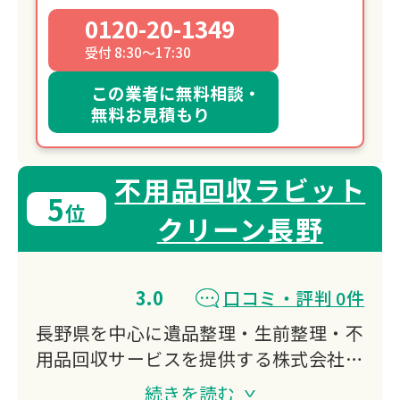
0120-20-1349
受付 8:30～17:30
この業者に無料相談・
無料お見積もり
不用品回収ラビット
5
位
クリーン長野
3.0
口コミ・評判 0件
長野県を中心に遺品整理・生前整理・不
用品回収サービスを提供する株式会社
Fortuna（長野ラビットクリーン）。地
続きを読む