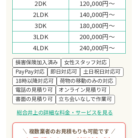
お客様が作業終了後、「総合井上に依頼
2DK
120,000円～
してよかった。」「また、次も総合井上
2LDK
140,000円～
に頼もう。」などと思っていただけるよ
3DK
180,000円～
う努力していきたいと思います。
3LDK
200,000円～
4LDK
240,000円～
損害保険加入済み
女性スタッフ対応
PayPay対応
即日対応可
土日祝日対応可
18時以降対応可
荷物の移動のみの対応
電話の見積り可
オンライン見積り可
書面の見積り可
立ち会いなしで作業可
総合井上の詳細な料金・サービスを見る
複数業者のお見積もりも可能です