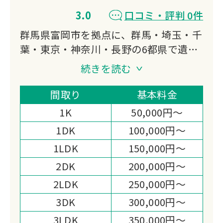
3.0
口コミ・評判 0件
群馬県富岡市を拠点に、群馬・埼玉・千
葉・東京・神奈川・長野の6都県で遺品
整理・生前整理・特殊清掃に対応してい
続きを読む
ます。
産業廃棄物収集運搬業の許可と遺品整理
間取り
基本料金
士の資格を備え、お焚き上げ・遺品供
1K
50,000円～
養・家屋解体まで担う充実した体制が選
1DK
100,000円～
ばれる理由です。
1LDK
150,000円～
2DK
200,000円～
2LDK
250,000円～
3DK
300,000円～
3LDK
350,000円～