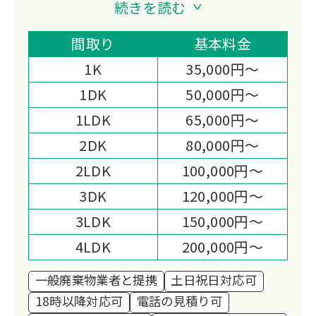
収・遺品整理・ゴミ屋敷清掃を展開。
続きを読む
24時間年中無休で即日対応も可能。他
社で断られた品も回収可能な場合があ
間取り
基本料金
り、秘密厳守・女性スタッフ対応も実
1K
35,000円～
施。トラックサイズに応じた明確な料金
1DK
50,000円～
設定で安心。
1LDK
65,000円～
2DK
80,000円～
2LDK
100,000円～
3DK
120,000円～
3LDK
150,000円～
4LDK
200,000円～
一般廃棄物業者と提携
土日祝日対応可
18時以降対応可
電話の見積り可