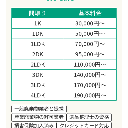
域密着型の丁寧な対応と、ご遺族の気持
ちに寄り添ったサービスで、大切な遺品
間取り
基本料金
を真心込めて整理いたします。
1K
30,000円～
1DK
50,000円～
1LDK
70,000円～
2DK
95,000円～
2LDK
110,000円～
3DK
140,000円～
3LDK
170,000円～
4LDK
190,000円～
一般廃棄物業者と提携
産業廃棄物の許可業者
遺品整理士の資格
損害保険加入済み
クレジットカード対応