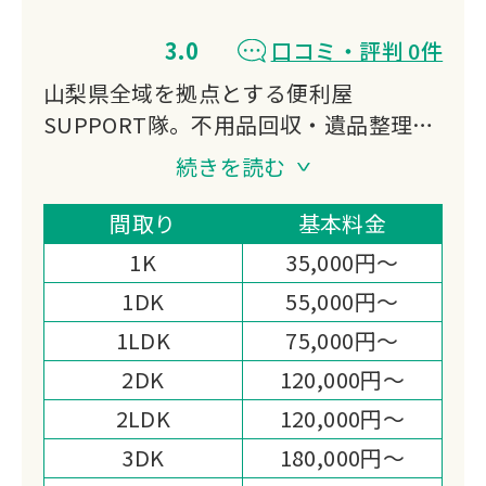
3.0
口コミ・評判 0件
山梨県全域を拠点とする便利屋
SUPPORT隊。不用品回収・遺品整理・
ゴミ屋敷清掃・ハウスクリーニングに加
続きを読む
え、庭石撤去など幅広いサービスを提
供。女性スタッフ在籍で丁寧な対応を心
間取り
基本料金
がけ、損害保険加入済みで安心。無料見
1K
35,000円～
積もり実施中です。
1DK
55,000円～
1LDK
75,000円～
2DK
120,000円～
2LDK
120,000円～
3DK
180,000円～