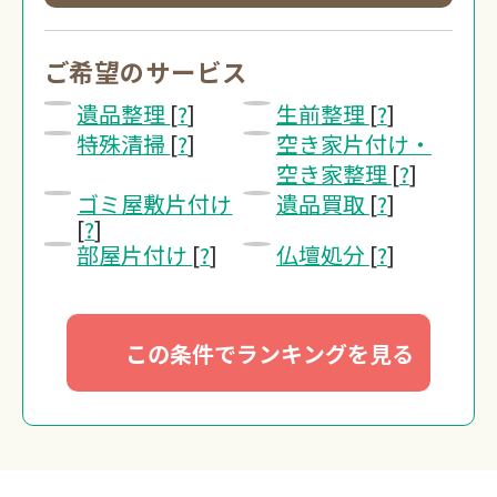
0120-20-13
受付 8:30～17:30
ご希望のサービス
遺品整理
[
?
]
生前整理
[
?
]
無料・24時間受付
特殊清掃
[
?
]
空き家片付け・
Webで無料見積り
空き家整理
[
?
]
ゴミ屋敷片付け
遺品買取
[
?
]
[
?
]
部屋片付け
[
?
]
仏壇処分
[
?
]
この条件でランキングを見る