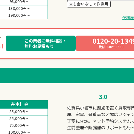
98,000円～
立ち会いなしで作業可
130,000円～
198,000円～
便利
0120-20-134
この業者に無料相談・
!
無料お見積もり
受付 8:30～17:30
3.0
基本料金
佐賀県小城市に拠点を置く買取専
35,000円～
属、家電、骨董品など幅広いジャ
55,000円～
丁寧に査定。ネット予約システムで
75,000円～
生前整理や断捨離のサポートも行
100,000円～