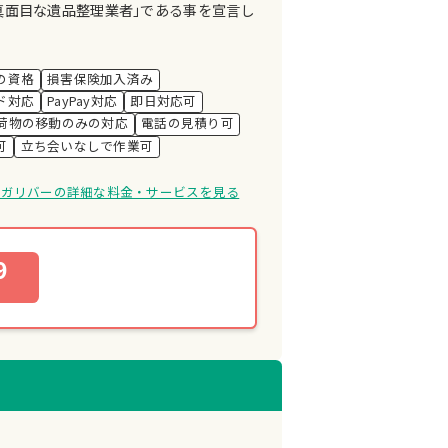
真面目な遺品整理業者｣である事を宣言し
の資格
損害保険加入済み
ド対応
PayPay対応
即日対応可
荷物の移動のみの対応
電話の見積り可
可
立ち会いなしで作業可
けガリバーの詳細な料金・サービスを見る
9