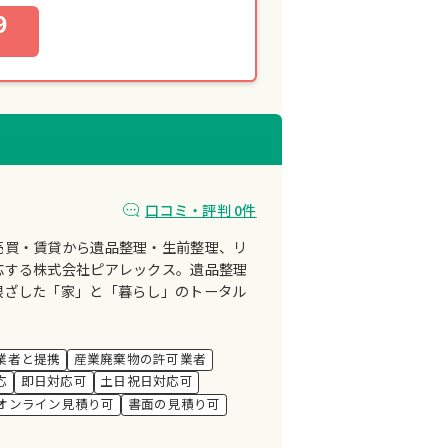
9
口コミ・評判 0件
売買・賃貸から遺品整理・生前整理、リ
応する株式会社ピアレックス。遺品整理
根ざした「家」と「暮らし」のトータル
業者と提携
産業廃棄物の許可業者
応
即日対応可
土日祝日対応可
オンライン見積り可
書面の見積り可