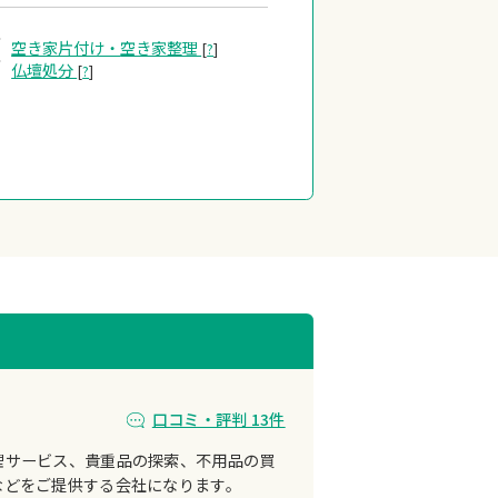
空き家片付け・
空き家整理
[
?
]
仏壇処分
[
?
]
口コミ・評判 13件
理サービス、貴重品の探索、不用品の買
などをご提供する会社になります。