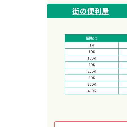
街の便利屋
間取り
1K
1DK
1LDK
2DK
2LDK
3DK
3LDK
4LDK