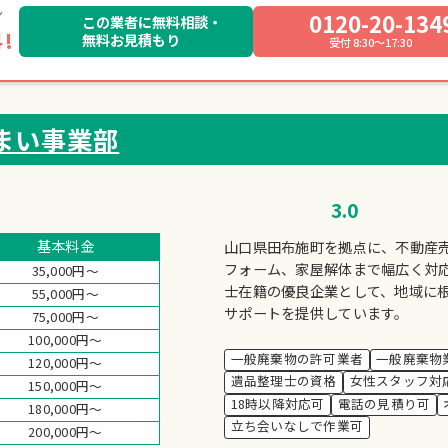
0120-20-134
この業者に無料相談・
!
無料お見積もり
受付 8:30～17:30
まい事業部
3.0
基本料金
山口県田布施町を拠点に、不動産
フォーム、家屋解体まで幅広く対
35,000円～
士在籍の優良企業として、地域に
55,000円～
サポートを提供しています。
75,000円～
100,000円～
一般廃棄物の許可業者
一般廃棄物
120,000円～
遺品整理士の資格
女性スタッフ対
150,000円～
18時以降対応可
電話の見積り可
180,000円～
立ち会いなしで作業可
200,000円～