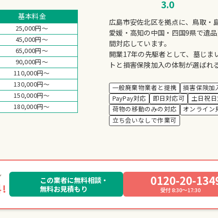
3.0
基本料金
広島市安佐北区を拠点に、鳥取・
25,000円～
愛媛・高知の中国・四国9県で遺品
45,000円～
間対応しています。
65,000円～
開業17年の先駆者として、墓じま
90,000円～
トと損害保険加入の体制が選ばれ
110,000円～
130,000円～
一般廃棄物業者と提携
損害保険加
150,000円～
PayPay対応
即日対応可
土日祝日
180,000円～
荷物の移動のみの対応
オンライン
立ち会いなしで作業可
0120-20-134
この業者に無料相談・
!
無料お見積もり
受付 8:30～17:30