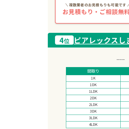
複数業者のお見積もりも可能です
お見積もり・ご相談無料
4
ピアレックスし
位
間取り
1K
1DK
1LDK
2DK
2LDK
3DK
3LDK
4LDK