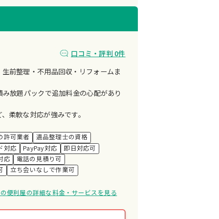
口コミ・評判 0件
・生前整理・不用品回収・リフォームま
積み放題パックで追加料金の心配があり
ど、柔軟な対応が強みです。
の許可業者
遺品整理士の資格
ド対応
PayPay対応
即日対応可
対応
電話の見積り可
可
立ち会いなしで作業可
街の便利屋の詳細な料金・サービスを見る