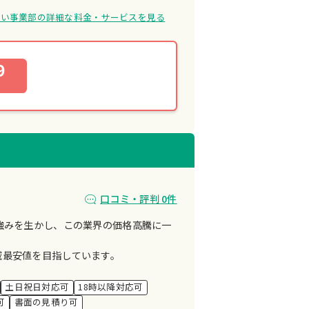
まい事業部の詳細な料金・サービスを見る
9
口コミ・評判 0件
強みを生かし、この業界の価格高騰に一
域最安値を目指しています。
土日祝日対応可
18時以降対応可
可
書面の見積り可