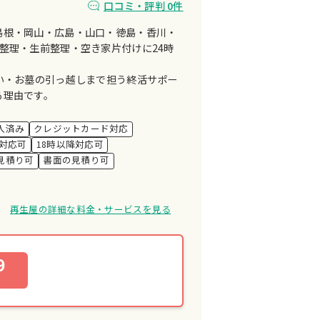
口コミ・評判 0件
島根・岡山・広島・山口・徳島・香川・
整理・生前整理・空き家片付けに24時
い・お墓の引っ越しまで担う終活サポー
る理由です。
入済み
クレジットカード対応
対応可
18時以降対応可
見積り可
書面の見積り可
再生屋の詳細な料金・サービスを見る
9