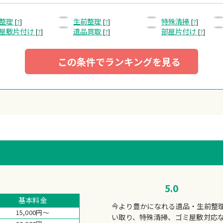
整理
生前整理
特殊清掃
[
?
]
[
?
]
[
?
]
屋敷片付け
遺品買取
部屋片付け
[
?
]
[
?
]
[
?
]
この条件でランキングを見る
5.0
基本料金
今より豊かになれる遺品・生前整
15,000円～
い取り、特殊清掃、ゴミ屋敷対応