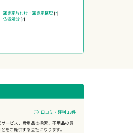
空き家片付け・
空き家整理
[
?
]
仏壇処分
[
?
]
口コミ・評判 13件
理サービス、貴重品の探索、不用品の買
などをご提供する会社になります。