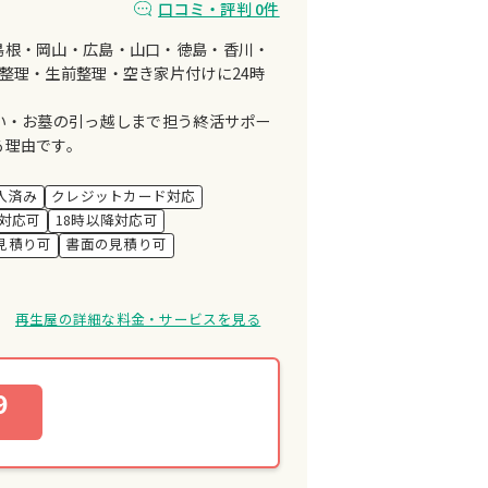
口コミ・評判 0件
島根・岡山・広島・山口・徳島・香川・
整理・生前整理・空き家片付けに24時
い・お墓の引っ越しまで担う終活サポー
る理由です。
入済み
クレジットカード対応
対応可
18時以降対応可
見積り可
書面の見積り可
再生屋の詳細な料金・サービスを見る
9