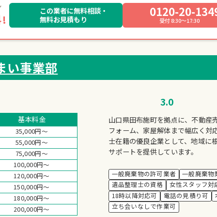
0120-20-134
この業者に無料相談・
!
無料お見積もり
受付 8:30～17:30
まい事業部
3.0
基本料金
山口県田布施町を拠点に、不動産
フォーム、家屋解体まで幅広く対
35,000円～
士在籍の優良企業として、地域に
55,000円～
サポートを提供しています。
75,000円～
100,000円～
一般廃棄物の許可業者
一般廃棄物
120,000円～
遺品整理士の資格
女性スタッフ対
150,000円～
18時以降対応可
電話の見積り可
180,000円～
立ち会いなしで作業可
200,000円～