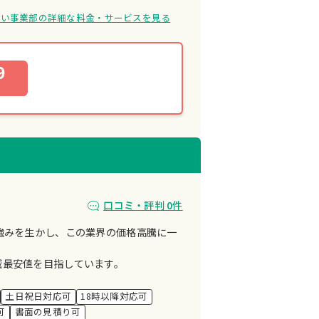
まい事業部の詳細な料金・サービスを見る
9
口コミ・評判 0件
強みを生かし、この業界の価格高騰に一
域最安値を目指しています。
土日祝日対応可
18時以降対応可
可
書面の見積り可