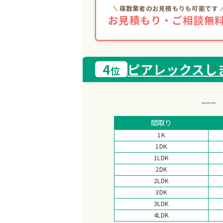
複数業者のお見積もりも可能です
お見積もり・ご相談無料
4
ピアレックスし
位
間取り
1K
1DK
1LDK
2DK
2LDK
3DK
3LDK
4LDK