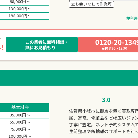
98,000円～
立ち会いなしで作業可
130,000円～
198,000円～
便利
0120-20-134
この業者に無料相談・
!
無料お見積もり
受付 8:30～17:30
3.0
基本料金
佐賀県小城市に拠点を置く買取専
35,000円～
属、家電、骨董品など幅広いジャ
55,000円～
丁寧に査定。ネット予約システムで
75,000円～
生前整理や断捨離のサポートも行
100,000円～