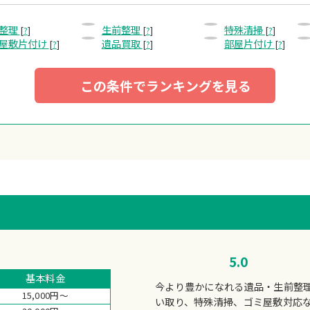
整理
生前整理
特殊清掃
[
?
]
[
?
]
[
?
]
屋敷片付け
遺品買取
部屋片付け
[
?
]
[
?
]
[
?
]
この条件でランキングを見る
5.0
基本料金
今より豊かになれる遺品・生前整
15,000円～
い取り、特殊清掃、ゴミ屋敷対応