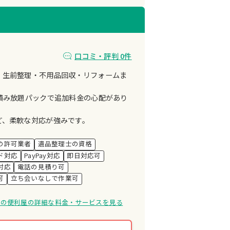
口コミ・評判 0件
・生前整理・不用品回収・リフォームま
積み放題パックで追加料金の心配があり
ど、柔軟な対応が強みです。
の許可業者
遺品整理士の資格
ド対応
PayPay対応
即日対応可
対応
電話の見積り可
可
立ち会いなしで作業可
街の便利屋の詳細な料金・サービスを見る