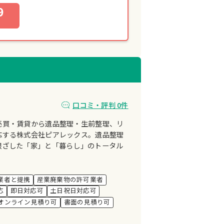
9
口コミ・評判 0件
売買・賃貸から遺品整理・生前整理、リ
応する株式会社ピアレックス。遺品整理
根ざした「家」と「暮らし」のトータル
業者と提携
産業廃棄物の許可業者
応
即日対応可
土日祝日対応可
オンライン見積り可
書面の見積り可