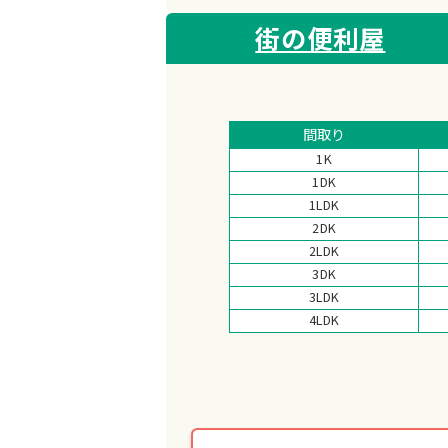
街の便利屋
間取り
1K
1DK
1LDK
2DK
2LDK
3DK
3LDK
4LDK