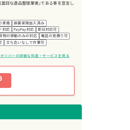
真面目な遺品整理業者｣である事を宣言し
の資格
損害保険加入済み
ド対応
PayPay対応
即日対応可
荷物の移動のみの対応
電話の見積り可
可
立ち会いなしで作業可
けガリバーの詳細な料金・サービスを見る
9