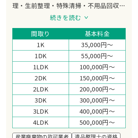
理・生前整理・特殊清掃・不用品回収を
関東エリアで展開。産業廃棄物収集運搬
続きを読む
許可・古物商許可取得済み。遺品整理
士・事件現場特殊清掃士の資格を持つス
間取り
基本料金
タッフが、「ゴミの片付けではなく大切
1K
35,000円～
な思い出をお預かりする」という信念の
1DK
55,000円～
もと、24時間対応で柔軟にサポートい
1LDK
100,000円～
たします。
2DK
150,000円～
2LDK
200,000円～
3DK
300,000円～
3LDK
400,000円～
4LDK
500,000円～
産業廃棄物の許可業者
遺品整理士の資格