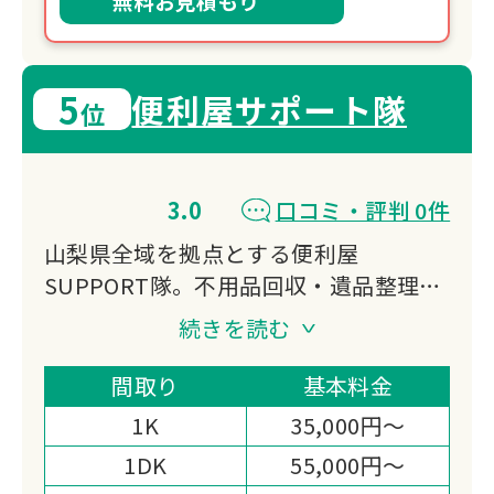
無料お見積もり
5
便利屋サポート隊
位
3.0
口コミ・評判 0件
山梨県全域を拠点とする便利屋
SUPPORT隊。不用品回収・遺品整理・
ゴミ屋敷清掃・ハウスクリーニングに加
続きを読む
え、庭石撤去など幅広いサービスを提
供。女性スタッフ在籍で丁寧な対応を心
間取り
基本料金
がけ、損害保険加入済みで安心。無料見
1K
35,000円～
積もり実施中です。
1DK
55,000円～