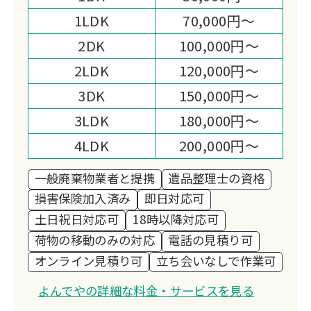
心に寄り添う誠実な整理作業と、他社と
1LDK
70,000円～
差別化された買取力で、安心と満足をお
約束します。
2DK
100,000円～
2LDK
120,000円～
3DK
150,000円～
3LDK
180,000円～
4LDK
200,000円～
一般廃棄物業者と提携
遺品整理士の資格
損害保険加入済み
即日対応可
土日祝日対応可
18時以降対応可
荷物の移動のみの対応
電話の見積り可
オンライン見積り可
立ち会いなしで作業可
よんでやの詳細な料金・サービスを見る