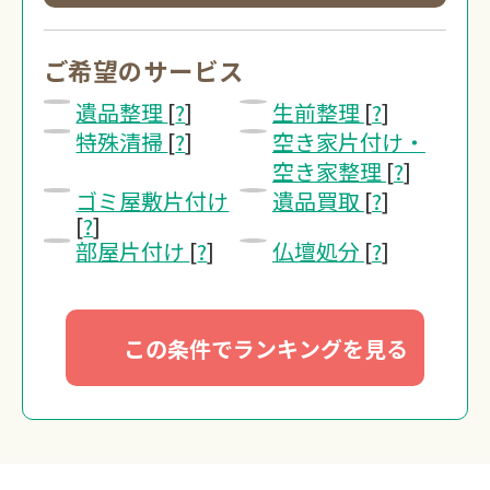
0120-20-13
受付 8:30～17:30
ご希望のサービス
遺品整理
[
?
]
生前整理
[
?
]
無料・24時間受付
特殊清掃
[
?
]
空き家片付け・
Webで無料見積り
空き家整理
[
?
]
ゴミ屋敷片付け
遺品買取
[
?
]
[
?
]
部屋片付け
[
?
]
仏壇処分
[
?
]
この条件でランキングを見る