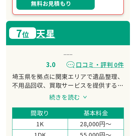
無料お見積もり
7
天星
位
3.0
口コミ・評判 0件
埼玉県を拠点に関東エリアで遺品整理、
不用品回収、買取サービスを提供する天
星。
続きを読む
故人の想いを大切にしながら、ご遺族の
負担を軽減する丁寧な作業を心がけてい
間取り
基本料金
ます。
1K
28,000円～
各種サービスをワンストップで対応可能
1DK
55,000円～