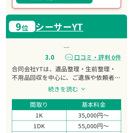
9
シーサーYT
位
3.0
口コミ・評判 0件
合同会社YTは、遺品整理・生前整理・
不用品回収を中心に、ご遺族や依頼者の
心情に配慮したサービスを提供する整理
続きを読む
業者です。丁寧なヒアリングと迅速な対
応力で、大切な遺品の整理から処分まで
間取り
基本料金
一貫してサポートいたします。
1K
35,000円～
1DK
55,000円～