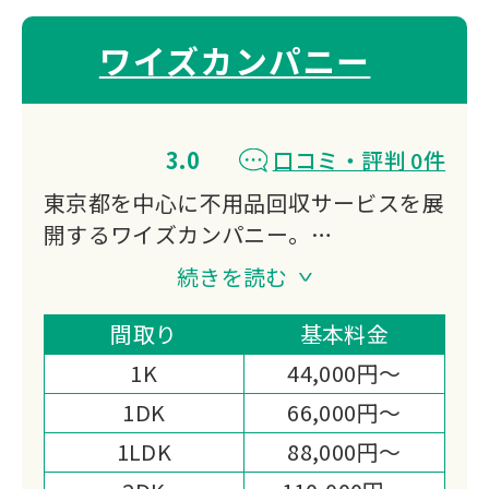
ワイズカンパニー
3.0
口コミ・評判 0件
東京都を中心に不用品回収サービスを展
開するワイズカンパニー。
即日対応可能なスピーディーな回収体制
続きを読む
が特徴です。
一般家庭から事業所まで、あらゆる不用
間取り
基本料金
品の処分をサポート。
1K
44,000円～
明瞭な料金体系と丁寧な対応で、お客様
1DK
66,000円～
の「困った」を迅速に解決いたします。
1LDK
88,000円～