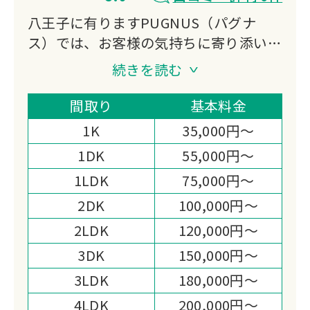
八王子に有りますPUGNUS（パグナ
ス）では、お客様の気持ちに寄り添い、
ご負担のかからないよう全力でサポート
続きを読む
いたします。
一般財団法人遺品整理士認定協会で遺品
間取り
基本料金
整理士を取得した認定業者の為、安心し
1K
35,000円～
て遺品整理をご依頼いただくことが可能
1DK
55,000円～
です。
1LDK
75,000円～
スピーディーなお見積りやまごころ込め
たサービスにより、より高い満足度をい
2DK
100,000円～
ただいております。
2LDK
120,000円～
遺品処分と同時に買取も当社が運営して
3DK
150,000円～
いる買取店が有る為、豊富な種類、買取
3LDK
180,000円～
金額も適正金額をご提示指せていただき
ますのでお気軽に仰ってください。
4LDK
200,000円～