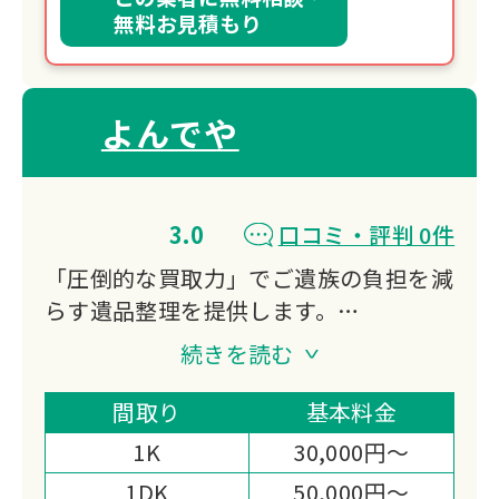
無料お見積もり
よんでや
3.0
口コミ・評判 0件
「圧倒的な買取力」でご遺族の負担を減
らす遺品整理を提供します。
弊社は独自の海外輸出ルートを持ち、多
続きを読む
種多様な品の買取が可能です。
他社で値段がつかなかったお品物も価値
間取り
基本料金
を見出し、作業費用から大幅還元いたし
1K
30,000円～
ます。
1DK
50,000円～