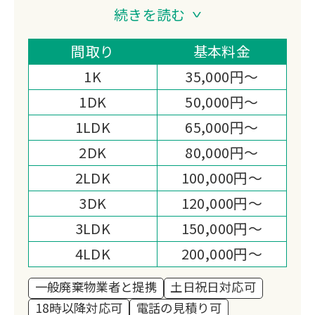
収・遺品整理・ゴミ屋敷清掃を展開。
続きを読む
24時間年中無休で即日対応も可能。他
社で断られた品も回収可能な場合があ
間取り
基本料金
り、秘密厳守・女性スタッフ対応も実
1K
35,000円～
施。トラックサイズに応じた明確な料金
1DK
50,000円～
設定で安心。
1LDK
65,000円～
2DK
80,000円～
2LDK
100,000円～
3DK
120,000円～
3LDK
150,000円～
4LDK
200,000円～
一般廃棄物業者と提携
土日祝日対応可
18時以降対応可
電話の見積り可