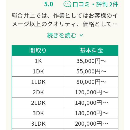
5.0
口コミ・評判 2件
総合井上では、作業としてはお客様のイ
メージ以上のクオリティ、価格としては
出来る限りお客様のご負担が少しでも少
続きを読む
なくなるよう努力させていただきます。
作業スピードと致しましては、お客様の
間取り
基本料金
希望通り、また少し早めに納期など時期
1K
35,000円～
によって様々ですが出来る限り早く受け
1DK
55,000円～
渡しが出来るよう心がけていきたいと思
1LDK
80,000円～
います。
お客様が作業終了後、「総合井上に依頼
2DK
120,000円～
してよかった。」「また、次も総合井上
2LDK
140,000円～
に頼もう。」などと思っていただけるよ
3DK
180,000円～
う努力していきたいと思います。
3LDK
200,000円～