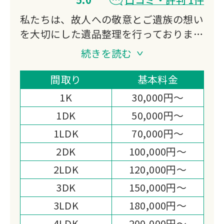
私たちは、故人への敬意とご遺族の想い
を大切にした遺品整理を行っておりま
す。
続きを読む
不用品買取にも対応し、処分費の軽減や
想い出の品の活用もご提案。
間取り
基本料金
迅速かつ丁寧なお見積りと作業まごころ
1K
30,000円～
を込めた対応で、高い満足度をいただい
1DK
50,000円～
ております。
1LDK
70,000円～
心の負担を少しでも軽くできるよう尽力
いたします。
2DK
100,000円～
2LDK
120,000円～
3DK
150,000円～
3LDK
180,000円～
4LDK
200,000円～