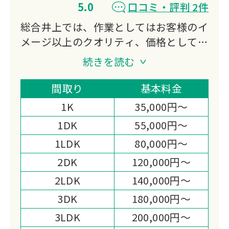
5.0
口コミ・評判 2件
総合井上では、作業としてはお客様のイ
メージ以上のクオリティ、価格としては
出来る限りお客様のご負担が少しでも少
続きを読む
なくなるよう努力させていただきます。
作業スピードと致しましては、お客様の
間取り
基本料金
希望通り、また少し早めに納期など時期
1K
35,000円～
によって様々ですが出来る限り早く受け
1DK
55,000円～
渡しが出来るよう心がけていきたいと思
1LDK
80,000円～
います。
お客様が作業終了後、「総合井上に依頼
2DK
120,000円～
してよかった。」「また、次も総合井上
2LDK
140,000円～
に頼もう。」などと思っていただけるよ
3DK
180,000円～
う努力していきたいと思います。
3LDK
200,000円～