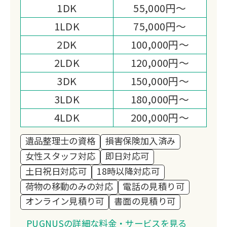
1DK
55,000円～
です。
1LDK
75,000円～
スピーディーなお見積りやまごころ込め
たサービスにより、より高い満足度をい
2DK
100,000円～
ただいております。
2LDK
120,000円～
遺品処分と同時に買取も当社が運営して
3DK
150,000円～
いる買取店が有る為、豊富な種類、買取
3LDK
180,000円～
金額も適正金額をご提示指せていただき
ますのでお気軽に仰ってください。
4LDK
200,000円～
遺品整理士の資格
損害保険加入済み
女性スタッフ対応
即日対応可
土日祝日対応可
18時以降対応可
荷物の移動のみの対応
電話の見積り可
オンライン見積り可
書面の見積り可
PUGNUSの詳細な料金・サービスを見る