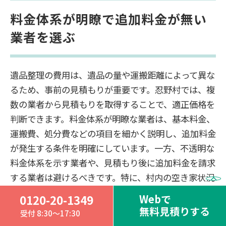
料金体系が明瞭で追加料金が無い
業者を選ぶ
遺品整理の費用は、遺品の量や運搬距離によって異な
るため、事前の見積もりが重要です。忍野村では、複
数の業者から見積もりを取得することで、適正価格を
判断できます。料金体系が明瞭な業者は、基本料金、
運搬費、処分費などの項目を細かく説明し、追加料金
が発生する条件を明確にしています。一方、不透明な
料金体系を示す業者や、見積もり後に追加料金を請求
する業者は避けるべきです。特に、村内の空き家状況
を踏まえると、建物の老朽化に伴う特殊な処理が必要
Webで
0120-20-1349
になる場合があり、事前に「追加料金が発生しない」
無料見積りする
受付 8:30～17:30
という確約を取ることが大切です。料金体系の透明性