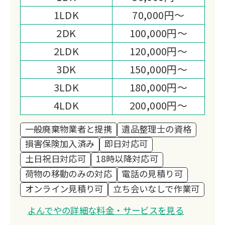
心に寄り添う誠実な整理作業と、他社と
1LDK
70,000円～
差別化された買取力で、安心と満足をお
約束します。
2DK
100,000円～
2LDK
120,000円～
3DK
150,000円～
3LDK
180,000円～
4LDK
200,000円～
一般廃棄物業者と提携
遺品整理士の資格
損害保険加入済み
即日対応可
土日祝日対応可
18時以降対応可
荷物の移動のみの対応
電話の見積り可
オンライン見積り可
立ち会いなしで作業可
よんでやの詳細な料金・サービスを見る