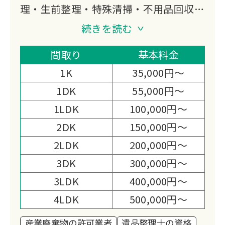
理・生前整理・特殊清掃・不用品回収を
関東エリアで展開。産業廃棄物収集運搬
続きを読む
許可・古物商許可取得済み。遺品整理
士・事件現場特殊清掃士の資格を持つス
間取り
基本料金
タッフが、「ゴミの片付けではなく大切
1K
35,000円～
な思い出をお預かりする」という信念の
1DK
55,000円～
もと、24時間対応で柔軟にサポートい
1LDK
100,000円～
たします。
2DK
150,000円～
2LDK
200,000円～
3DK
300,000円～
3LDK
400,000円～
4LDK
500,000円～
産業廃棄物の許可業者
遺品整理士の資格