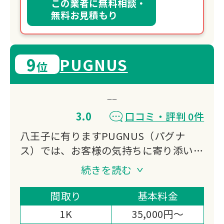
この業者に無料相談・
無料お見積もり
9
PUGNUS
位
3.0
口コミ・評判 0件
八王子に有りますPUGNUS（パグナ
ス）では、お客様の気持ちに寄り添い、
ご負担のかからないよう全力でサポート
続きを読む
いたします。
一般財団法人遺品整理士認定協会で遺品
間取り
基本料金
整理士を取得した認定業者の為、安心し
1K
35,000円～
て遺品整理をご依頼いただくことが可能