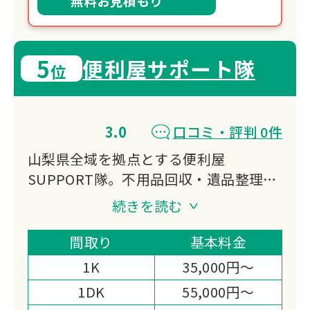
無料お見積もり
5
便利屋サポート隊
位
3.0
口コミ・評判 0件
山梨県全域を拠点とする便利屋
SUPPORT隊。不用品回収・遺品整理・
ゴミ屋敷清掃・ハウスクリーニングに加
続きを読む
え、庭石撤去など幅広いサービスを提
供。女性スタッフ在籍で丁寧な対応を心
間取り
基本料金
がけ、損害保険加入済みで安心。無料見
1K
35,000円～
積もり実施中です。
1DK
55,000円～