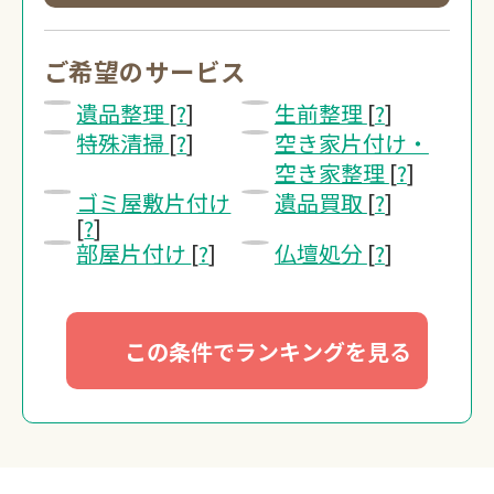
0120-20-1349
受付 8:30～17:30
ご希望のサービス
遺品整理
[
?
]
生前整理
[
?
]
無料・24時間受付
特殊清掃
[
?
]
空き家片付け・
Webで無料見積りする
空き家整理
[
?
]
ゴミ屋敷片付け
遺品買取
[
?
]
[
?
]
部屋片付け
[
?
]
仏壇処分
[
?
]
この条件でランキングを見る