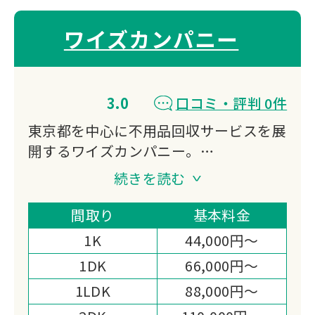
ワイズカンパニー
3.0
口コミ・評判 0件
東京都を中心に不用品回収サービスを展
開するワイズカンパニー。
即日対応可能なスピーディーな回収体制
続きを読む
が特徴です。
一般家庭から事業所まで、あらゆる不用
間取り
基本料金
品の処分をサポート。
1K
44,000円～
明瞭な料金体系と丁寧な対応で、お客様
1DK
66,000円～
の「困った」を迅速に解決いたします。
1LDK
88,000円～