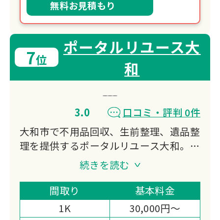
無料お見積もり
ポータルリユース大
7
位
和
3.0
口コミ・評判 0件
大和市で不用品回収、生前整理、遺品整
理を提供するポータルリユース大和。
リユース品の買取・販売を通じて環境に
続きを読む
優しい社会貢献を実現。
明朗価格で、ゴミ屋敷の片付けから格安
間取り
基本料金
引越しまで柔軟に対応し、お客様の快適
1K
30,000円～
な生活環境づくりをサポートします。