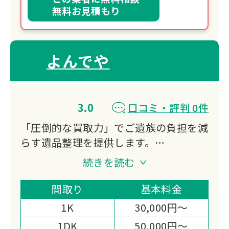
無料お見積もり
よんでや
3.0
口コミ・評判 0件
「圧倒的な買取力」でご遺族の負担を減
らす遺品整理を提供します。
弊社は独自の海外輸出ルートを持ち、多
続きを読む
種多様な品の買取が可能です。
他社で値段がつかなかったお品物も価値
間取り
基本料金
を見出し、作業費用から大幅還元いたし
1K
30,000円～
ます。
1DK
50,000円～