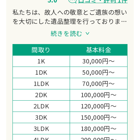
私たちは、故人への敬意とご遺族の想い
を大切にした遺品整理を行っておりま
す。
続きを読む
不用品買取にも対応し、処分費の軽減や
想い出の品の活用もご提案。
間取り
基本料金
迅速かつ丁寧なお見積りと作業まごころ
1K
30,000円～
を込めた対応で、高い満足度をいただい
1DK
50,000円～
ております。
1LDK
70,000円～
心の負担を少しでも軽くできるよう尽力
いたします。
2DK
100,000円～
2LDK
120,000円～
3DK
150,000円～
3LDK
180,000円～
4LDK
200,000円～