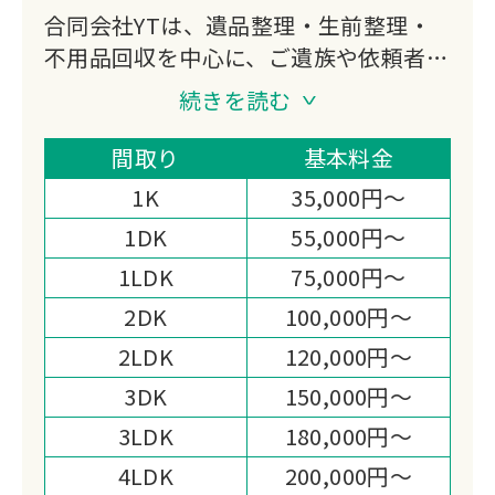
合同会社YTは、遺品整理・生前整理・
不用品回収を中心に、ご遺族や依頼者の
心情に配慮したサービスを提供する整理
続きを読む
業者です。丁寧なヒアリングと迅速な対
応力で、大切な遺品の整理から処分まで
間取り
基本料金
一貫してサポートいたします。
1K
35,000円～
1DK
55,000円～
1LDK
75,000円～
2DK
100,000円～
2LDK
120,000円～
3DK
150,000円～
3LDK
180,000円～
4LDK
200,000円～