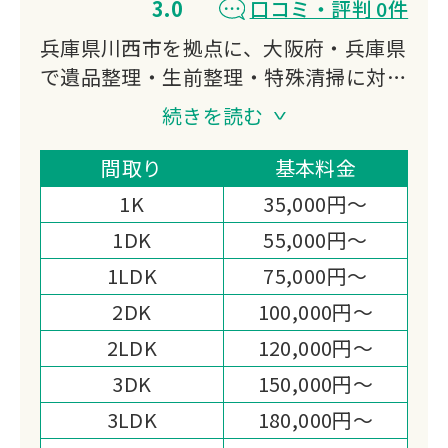
3.0
口コミ・評判 0件
兵庫県川西市を拠点に、大阪府・兵庫県
で遺品整理・生前整理・特殊清掃に対応
する「RKサービス鉄人」です。
続きを読む
大手引越し業者出身のスタッフが在籍
し、リサイクル・リユース・リデュース
間取り
基本料金
の3Rを大切にした整理と出張費無料の
1K
35,000円～
明快な料金体制が選ばれる理由です。
1DK
55,000円～
1LDK
75,000円～
2DK
100,000円～
2LDK
120,000円～
3DK
150,000円～
3LDK
180,000円～