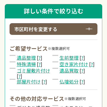
詳しい条件で絞り込む
市区町村を変更する
ご希望サービス
※複数選択可
遺品整理
[
?
]
生前整理
[
?
]
特殊清掃
[
?
]
空き家片付け
[
?
]
ゴミ屋敷片付け
遺品買取
[
?
]
[
?
]
部屋片付け
[
?
]
仏壇処分
[
?
]
その他の対応サービス
※複数選択可