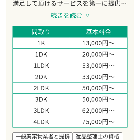
満足して頂けるサービスを第一に提供し
ております。
続きを読む
どんなお困りごとでもできる限り、ご対
応させて頂きます。
間取り
基本料金
お見積り・相談だけでも無料でご対応致
1K
13,000円～
しますので、ご安心ください。
1DK
20,000円～
1LDK
33,000円～
2DK
33,000円～
2LDK
50,000円～
3DK
50,000円～
3LDK
62,000円～
4LDK
75,000円～
一般廃棄物業者と提携
遺品整理士の資格