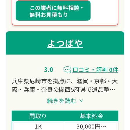
この業者に無料相談・
無料お見積もり
よつばや
3.0
口コミ・評判 0件
兵庫県尼崎市を拠点に、滋賀・京都・大
阪・兵庫・奈良の関西5府県で遺品整
理・生前整理・特殊清掃に対応していま
続きを読む
す。
買取専門店としての幅広い査定力と、遺
間取り
基本料金
品に込められた想いまで丁寧に受け取る
1K
30,000円～