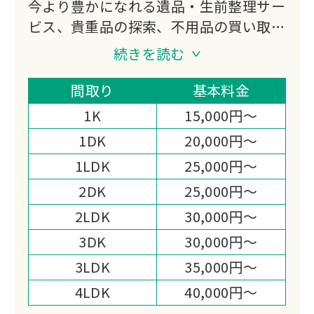
今より豊かになれる遺品・生前整理サー
ビス、貴重品の探索、不用品の買い取
り、特殊清掃、ゴミ屋敷対応などをご提
続きを読む
供する会社になります。
私たち片付けガリバーは「日本一真面目
間取り
基本料金
な遺品整理業者｣である事を宣言しま
1K
15,000円～
す。
1DK
20,000円～
1LDK
25,000円～
2DK
25,000円～
2LDK
30,000円～
3DK
30,000円～
3LDK
35,000円～
4LDK
40,000円～