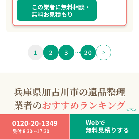
この業者に無料相談・
無料お見積もり
1
2
3
…
20
兵庫県加古川市の遺品整理
業者の
おすすめランキング
Webで
0120-20-1349
無料見積りする
受付 8:30～17:30
片付けガリバー