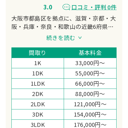
3.0
口コミ・評判 0件
大阪市都島区を拠点に、滋賀・京都・大
阪・兵庫・奈良・和歌山の近畿6府県で
遺品整理・生前整理・特殊清掃に対応し
続きを読む
ています。
遺品整理士が在籍し、デジタル遺品整理
間取り
基本料金
にも対応。
1K
33,000円～
整理後の不動産仲介まで一貫サポートで
1DK
55,000円～
きる点が選ばれる理由です。
1LDK
66,000円～
2DK
88,000円～
2LDK
121,000円～
3DK
154,000円～
3LDK
176,000円～