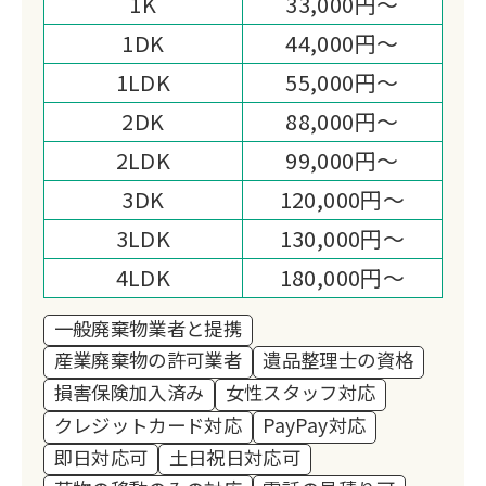
1K
33,000円～
リュースできる物は高価買取をさせてい
1DK
44,000円～
ただき、必要な方に使っていただけるよ
1LDK
55,000円～
う仕組みを作っております。
また作業面でも高い評価ををいただいて
2DK
88,000円～
おります。
2LDK
99,000円～
遺品整理士も2名在籍しており、男性ス
3DK
120,000円～
タッフでは難しい問題も女性スタッフが
3LDK
130,000円～
責任をもって対応させていただきます。
遺品整理・お片付けすたーとらいんはお
4LDK
180,000円～
客様の未来に繋がるお手伝いを全力でサ
一般廃棄物業者と提携
ポートさせて頂きます。
産業廃棄物の許可業者
遺品整理士の資格
損害保険加入済み
女性スタッフ対応
クレジットカード対応
PayPay対応
即日対応可
土日祝日対応可