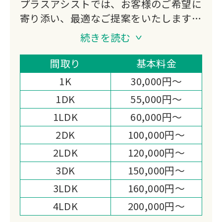
プラスアシストでは、お客様のご希望に
寄り添い、最適なご提案をいたしますの
で安心してご依頼いただくことが可能で
続きを読む
す！
電話1本で最短即日対応！不用品1点か
間取り
基本料金
ら1軒丸ごとまで幅広く対応いたしま
1K
30,000円～
す。
1DK
55,000円～
見積り、作業当日までスピーディーかつ
1LDK
60,000円～
丁寧なサービスでこれまで数多くのお客
様に高い満足度をいただいております。
2DK
100,000円～
誠心誠意対応いたしますので、まずはお
2LDK
120,000円～
気軽にお問い合わせください！
3DK
150,000円～
3LDK
160,000円～
4LDK
200,000円～