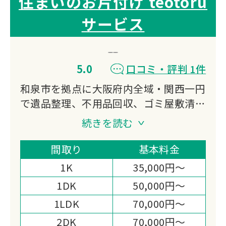
住まいのお片付け teotoru
サービス
5.0
口コミ・評判 1件
和泉市を拠点に大阪府内全域・関西一円
で遺品整理、不用品回収、ゴミ屋敷清
掃、残置物撤去に対応。
続きを読む
事前の準備や立会い不要で丸投げOK、
スピーディーな作業と明朗会計で安心し
間取り
基本料金
てお任せいただけます。
1K
35,000円～
想い出の品は丁寧に仕分け、お客様の新
1DK
50,000円～
しいスタートを全力サポートします。
1LDK
70,000円～
2DK
70,000円～