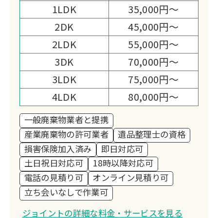
1LDK
35,000円～
様々なお困りごとに対応しています。
弊社はお客様の心配事やお困りごとを解
2DK
45,000円～
決できるサービスを心がけています！
2LDK
55,000円～
「ジョイントに頼んで良かった」とご満
3DK
70,000円～
足いただけるようにお客様のニーズに合
3LDK
75,000円～
わせて対応いたします。
お見積りご相談は完全無料です！
4LDK
80,000円～
他社との相見積もりも対応させて頂きま
一般廃棄物業者と提携
す！
産業廃棄物の許可業者
遺品整理士の資格
損害保険加入済み
即日対応可
土日祝日対応可
18時以降対応可
電話の見積り可
オンライン見積り可
立ち会いなしで作業可
ジョイントの詳細な料金・サービスを見る