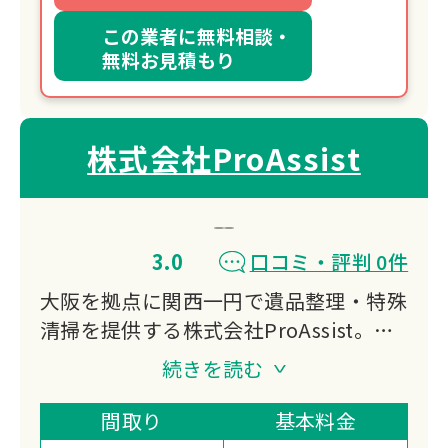
この業者に無料相談・
無料お見積もり
株式会社ProAssist
3.0
口コミ・評判 0件
大阪を拠点に関西一円で遺品整理・特殊
清掃を提供する株式会社ProAssist。遺
品整理士や特殊清掃士など有資格者が在
続きを読む
籍し、完全非対面のリモート遺品整理に
も対応。住宅確保要配慮者居住支援法人
間取り
基本料金
の指定も受け、幅広いお客様の生活支援