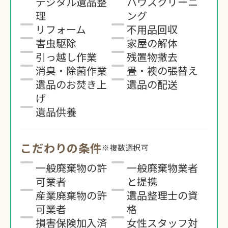
デジタル遺品整
ハウスクリーニ
理
ング
リフォーム
不用品回収
害虫駆除
家屋の解体
引っ越し作業
残置物撤去
消臭・除菌作業
畳・襖の張替え
遺品のお焚き上
遺品の配送
げ
遺品供養
こだわりの条件
※複数選択可
一般廃棄物の許
一般廃棄物業者
可業者
と提携
産業廃棄物の許
遺品整理士の資
可業者
格
損害保険加入済
女性スタッフ対