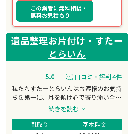
この業者に無料相談・
無料お見積もり
遺品整理お片付け・すたー
とらいん
5.0
口コミ・評判 4件
私たちすたーとらいんはお客様のお気持
ちを第一に、耳を傾け心で寄り添い全力
でお手伝いいたします。
続きを読む
それと同時に環境問題へも取り組んでお
ります、生前故人様が大切に使っていた
間取り
基本料金
衣類や生活雑貨を破棄せずリサイクル・