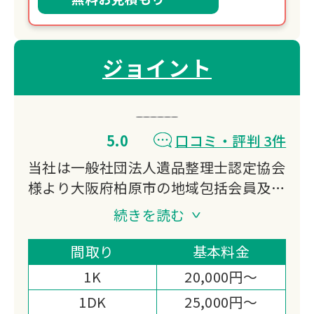
ジョイント
5.0
口コミ・評判 3件
当社は一般社団法人遺品整理士認定協会
様より大阪府柏原市の地域包括会員及び
優良企業認定を授与しており、近畿全域
続きを読む
での遺品整理・生前整理ならジョイント
にお任せください！
間取り
基本料金
お家・オフィス・店舗・倉庫などで出た
1K
20,000円～
1点からの不用品・粗大ごみや遺品整
1DK
25,000円～
理・生前整理・ゴミ屋敷・特殊清掃など