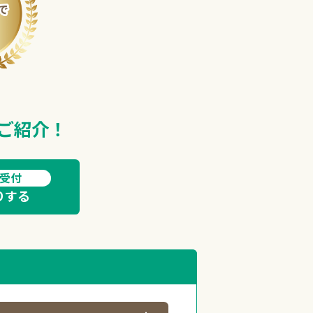
、
ご紹介！
間受付
りする