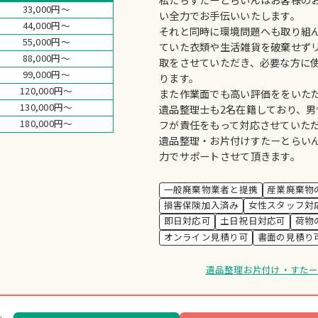
33,000円～
い全力でお手伝いいたします。
44,000円～
それと同時に環境問題へも取り組
55,000円～
ていた衣類や生活雑貨を破棄せず
88,000円～
取をさせていただき、必要な方に
99,000円～
ります。
120,000円～
また作業面でも高い評価ををいた
130,000円～
遺品整理士も2名在籍しており、
180,000円～
フが責任をもって対応させていた
遺品整理・お片付けすたーとらい
力でサポートさせて頂きます。
一般廃棄物業者と提携
産業廃棄物
損害保険加入済み
女性スタッフ対
即日対応可
土日祝日対応可
荷物
オンライン見積り可
書面の見積り
遺品整理お片付け・すた