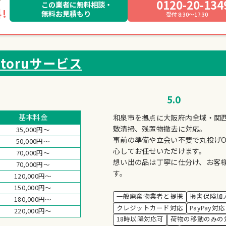
0120-20-134
この業者に無料相談・
!
無料お見積もり
受付 8:30～17:30
toruサービス
5.0
基本料金
和泉市を拠点に大阪府内全域・関
敷清掃、残置物撤去に対応。
35,000円～
事前の準備や立会い不要で丸投げ
50,000円～
心してお任せいただけます。
70,000円～
想い出の品は丁寧に仕分け、お客
70,000円～
す。
120,000円～
150,000円～
一般廃棄物業者と提携
損害保険加
180,000円～
クレジットカード対応
PayPay対応
220,000円～
18時以降対応可
荷物の移動のみの