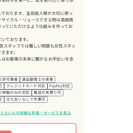
んでおります、生前故人様が大切に使っ
リサイクル・リュースできる物は高価買
使っていただけるよう仕組みを作ってお
だいております。
男性スタッフでは難しい問題も女性スタッ
だきます。
んはお客様の未来に繋がるお手伝いを全
の許可業者
遺品整理士の資格
応
クレジットカード対応
PayPay対応
の移動のみの対応
電話の見積り可
可
立ち会いなしで作業可
ーとらいんの詳細な料金・サービスを見る