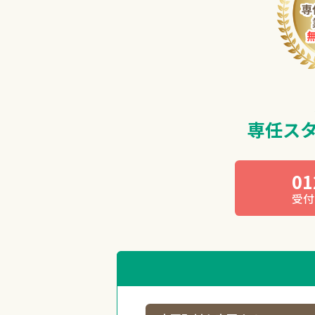
専任ス
01
受付 