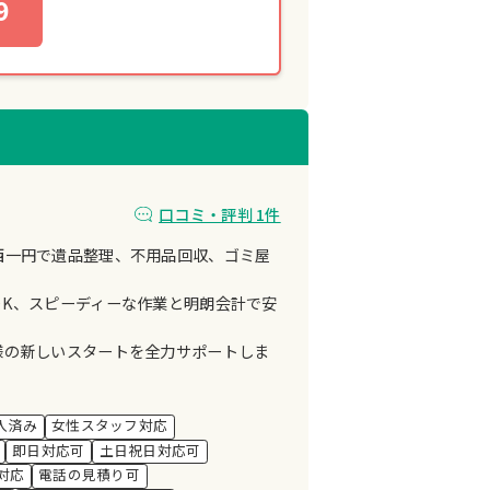
9
口コミ・評判 1件
西一円で遺品整理、不用品回収、ゴミ屋
OK、スピーディーな作業と明朗会計で安
様の新しいスタートを全力サポートしま
入済み
女性スタッフ対応
即日対応可
土日祝日対応可
対応
電話の見積り可