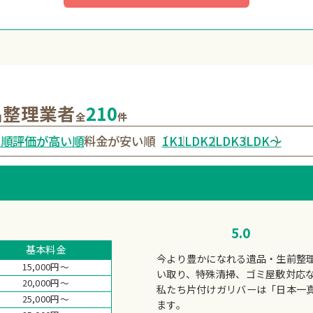
品整理業者
210
全
件
い
順
評価が高い
順
料金が安い順
1K
1LDK
2LDK
3LDK〜
（
）
5.0
基本料金
今より豊かになれる遺品・生前整
15,000円～
い取り、特殊清掃、ゴミ屋敷対応
20,000円～
私たち片付けガリバーは「日本一
25,000円～
ます。