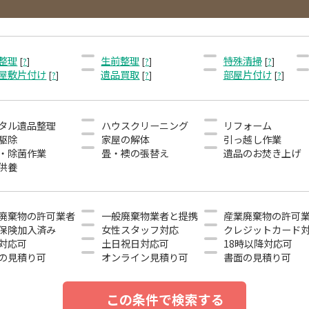
整理
生前整理
特殊清掃
[
?
]
[
?
]
[
?
]
屋敷片付け
遺品買取
部屋片付け
[
?
]
[
?
]
[
?
]
タル遺品整理
ハウスクリーニング
リフォーム
駆除
家屋の解体
引っ越し作業
・除菌作業
畳・襖の張替え
遺品のお焚き上げ
供養
廃棄物の許可業者
一般廃棄物業者と提携
産業廃棄物の許可
保険加入済み
女性スタッフ対応
クレジットカード
対応可
土日祝日対応可
18時以降対応可
の見積り可
オンライン見積り可
書面の見積り可
この条件で検索する