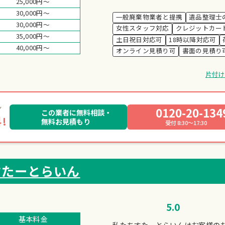
25,000円～
30,000円～
一般廃棄物業者と提携
遺品整理士
30,000円～
女性スタッフ対応
クレジットカー
35,000円～
土日祝日対応可
18時以降対応可
40,000円～
オンライン見積り可
書面の見積り
片付
0120-20-134
この業者に無料相談・
!
無料お見積もり
受付 8:30～17:30
すたーとらいん
5.0
基本料金
私たちすたーとらいんはお客様の