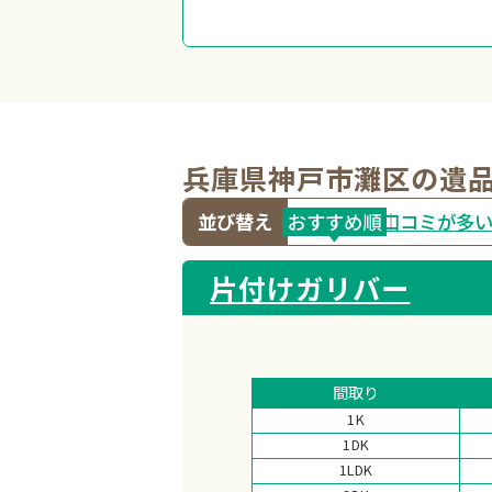
兵庫県神戸市灘区の遺
並び替え
おすすめ
順
口コミが多
片付けガリバー
間取り
1K
1DK
1LDK