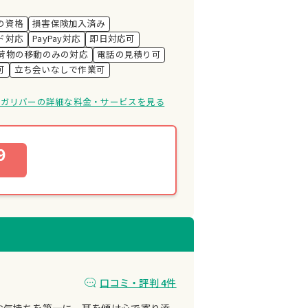
の資格
損害保険加入済み
ド対応
PayPay対応
即日対応可
荷物の移動のみの対応
電話の見積り可
可
立ち会いなしで作業可
けガリバーの詳細な料金・サービスを見る
9
口コミ・評判 4件
お気持ちを第一に、耳を傾け心で寄り添