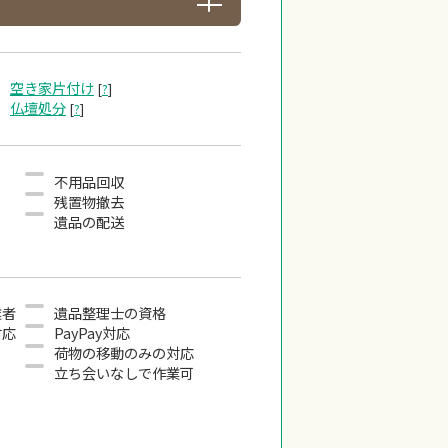
空き家片付け
[
?
]
仏壇処分
[
?
]
不用品回収
残置物撤去
遺品の配送
業者
遺品整理士の資格
対応
PayPay対応
荷物の移動のみの対応
立ち会いなしで作業可