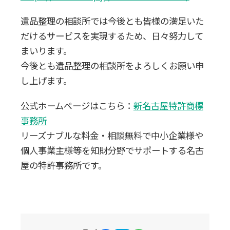
0120-20-1349
遺品整理の相談所では今後とも皆様の満足いた
受付 8:30～17:30
だけるサービスを実現するため、日々努力して
まいります。
無料・24時間受付
今後とも遺品整理の相談所をよろしくお願い申
Webで無料見積りする
し上げます。
公式ホームページはこちら：
新名古屋特許商標
事務所
リーズナブルな料金・相談無料で中小企業様や
個人事業主様等を知財分野でサポートする名古
屋の特許事務所です。