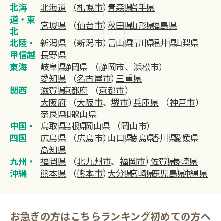
北海
北海道
（
札幌市
）
青森県
岩手県
道・東
宮城県
（
仙台市
）
秋田県
山形県
福島県
北
北陸・
新潟県
（
新潟市
）
富山県
石川県
福井県
山梨県
甲信越
長野県
東海
岐阜県
静岡県
（
静岡市
、
浜松市
）
愛知県
（
名古屋市
）
三重県
関西
滋賀県
京都府
（
京都市
）
大阪府
（
大阪市
、
堺市
）
兵庫県
（
神戸市
）
奈良県
和歌山県
中国・
鳥取県
島根県
岡山県
（
岡山市
）
四国
広島県
（
広島市
）
山口県
徳島県
香川県
愛媛県
高知県
九州・
福岡県
（
北九州市
、
福岡市
）
佐賀県
長崎県
沖縄
熊本県
（
熊本市
）
大分県
宮崎県
鹿児島県
沖縄県
お急ぎの方はこちら
ランキング
初めての方へ