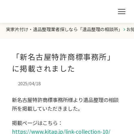
実家片付け・遺品整理業者探しなら「遺品整理の相談所」
お
遺品整理の相談所TOP
業者を探す
「新名古屋特許商標事務所」
ランキング
に掲載されました
初めての方へ
2025/04/18
新名古屋特許商標事務所様より遺品整理の相談
豆知識
所を掲載していただきました。
お急ぎの方はこちら
掲載ページはこちら：
https://www.kitap.jp/link-collection-10/