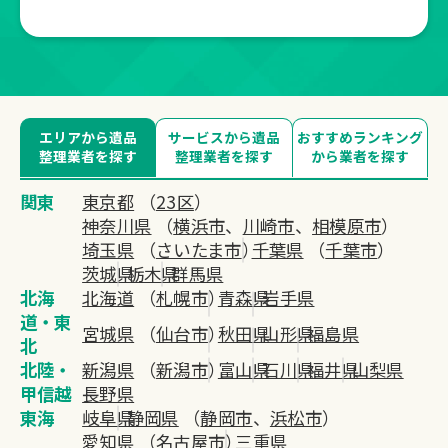
エリアから遺品
サービスから遺品
おすすめランキング
整理業者を探す
整理業者を探す
から業者を探す
関東
東京都
（
23区
）
神奈川県
（
横浜市
、
川崎市
、
相模原市
）
埼玉県
（
さいたま市
）
千葉県
（
千葉市
）
茨城県
栃木県
群馬県
北海
北海道
（
札幌市
）
青森県
岩手県
道・東
宮城県
（
仙台市
）
秋田県
山形県
福島県
北
北陸・
新潟県
（
新潟市
）
富山県
石川県
福井県
山梨県
甲信越
長野県
東海
岐阜県
静岡県
（
静岡市
、
浜松市
）
愛知県
（
名古屋市
）
三重県