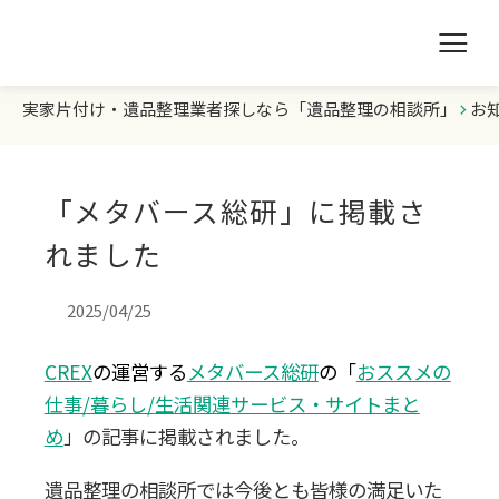
実家片付け・遺品整理業者探しなら「遺品整理の相談所」
お
遺品整理の相談所TOP
業者を探す
「メタバース総研」に掲載さ
ランキング
れました
初めての方へ
2025/04/25
CREX
の運営する
メタバース総研
の「
おススメの
豆知識
仕事/暮らし/
生活関連サービス・サイトまと
め
」の記事に掲載されました。
お急ぎの方はこちら
遺品整理の相談所では今後とも皆様の満足いた