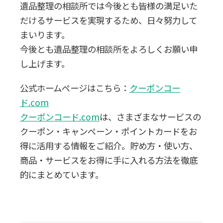
遺品整理の相談所では今後とも皆様の満足いた
0120-20-1349
だけるサービスを実現するため、日々努力して
受付 8:30～17:30
まいります。
今後とも遺品整理の相談所をよろしくお願い申
無料・24時間受付
し上げます。
Webで無料見積りする
公式ホームページはこちら：
クーポンコー
ド.com
クーポンコード.com
は、
さまざまなサービスの
クーポン・キャンペーン・
ポイントカードをお
得に活用する情報をご紹介。貯め方・使い方、
商品・
サービスをお得に手に入れる方法を徹底
的にまとめています。