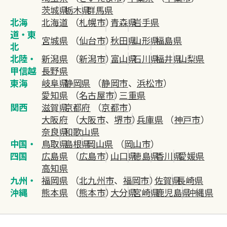
茨城県
栃木県
群馬県
北海
北海道
（
札幌市
）
青森県
岩手県
道・東
宮城県
（
仙台市
）
秋田県
山形県
福島県
北
北陸・
新潟県
（
新潟市
）
富山県
石川県
福井県
山梨県
甲信越
長野県
東海
岐阜県
静岡県
（
静岡市
、
浜松市
）
愛知県
（
名古屋市
）
三重県
関西
滋賀県
京都府
（
京都市
）
大阪府
（
大阪市
、
堺市
）
兵庫県
（
神戸市
）
奈良県
和歌山県
中国・
鳥取県
島根県
岡山県
（
岡山市
）
四国
広島県
（
広島市
）
山口県
徳島県
香川県
愛媛県
高知県
九州・
福岡県
（
北九州市
、
福岡市
）
佐賀県
長崎県
沖縄
熊本県
（
熊本市
）
大分県
宮崎県
鹿児島県
沖縄県