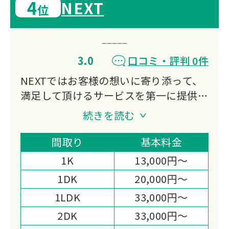
4
NEXT
位
3.0
口コミ・評判 0件
NEXTではお客様の想いに寄り添って、
満足して頂けるサービスを第一に提供し
ております。
続きを読む
どんなお困りごとでもできる限り、ご対
応させて頂きます。
間取り
基本料金
お見積り・相談だけでも無料でご対応致
1K
13,000円～
しますので、ご安心ください。
1DK
20,000円～
1LDK
33,000円～
2DK
33,000円～