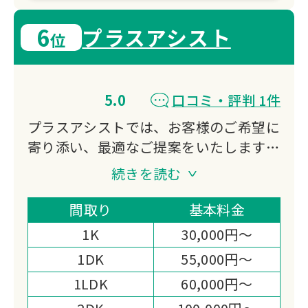
6
プラスアシスト
位
5.0
口コミ・評判 1件
プラスアシストでは、お客様のご希望に
寄り添い、最適なご提案をいたしますの
で安心してご依頼いただくことが可能で
続きを読む
す！
電話1本で最短即日対応！不用品1点か
間取り
基本料金
ら1軒丸ごとまで幅広く対応いたしま
1K
30,000円～
す。
1DK
55,000円～
見積り、作業当日までスピーディーかつ
1LDK
60,000円～
丁寧なサービスでこれまで数多くのお客
様に高い満足度をいただいております。