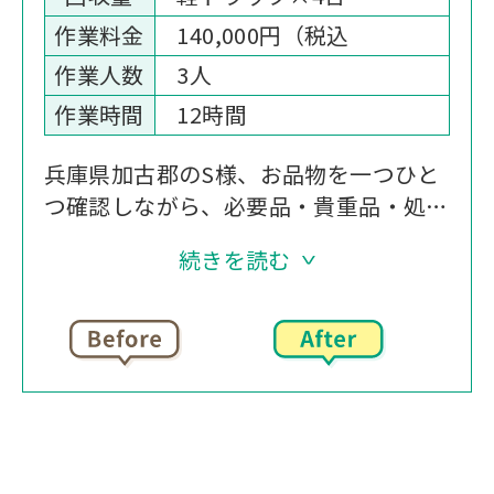
作業料金
140,000円（税込
作業人数
3人
作業時間
12時間
兵庫県加古郡のS様、お品物を一つひと
つ確認しながら、必要品・貴重品・処分
品の仕分けを遺品整理に伴い、室内に山
続きを読む
積みとなっているお荷物の中から、車の
ローン関係書類や印鑑カード等の重要書
類の捜索を行います。
回収品目
遺品整理に伴う不用品、重要書類等