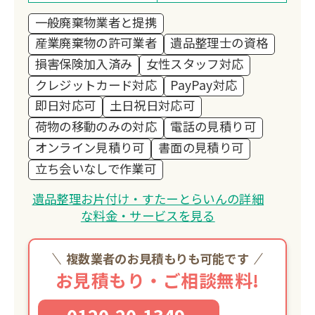
客様の未来に繋がるお手伝いを全力でサ
一般廃棄物業者と提携
ポートさせて頂きます。
産業廃棄物の許可業者
遺品整理士の資格
損害保険加入済み
女性スタッフ対応
クレジットカード対応
PayPay対応
即日対応可
土日祝日対応可
荷物の移動のみの対応
電話の見積り可
オンライン見積り可
書面の見積り可
立ち会いなしで作業可
遺品整理お片付け・すたーとらいんの詳細
な料金・サービスを見る
複数業者のお見積もりも可能です
お見積もり・ご相談無料!