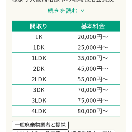
優良企業認定を授与しており、近畿全域
続きを読む
での遺品整理・生前整理ならジョイント
にお任せください！
間取り
基本料金
お家・オフィス・店舗・倉庫などで出た
1K
20,000円～
1点からの不用品・粗大ごみや遺品整
1DK
25,000円～
理・生前整理・ゴミ屋敷・特殊清掃など
1LDK
35,000円～
様々なお困りごとに対応しています。
弊社はお客様の心配事やお困りごとを解
2DK
45,000円～
決できるサービスを心がけています！
2LDK
55,000円～
「ジョイントに頼んで良かった」とご満
3DK
70,000円～
足いただけるようにお客様のニーズに合
3LDK
75,000円～
わせて対応いたします。
お見積りご相談は完全無料です！
4LDK
80,000円～
他社との相見積もりも対応させて頂きま
一般廃棄物業者と提携
す！