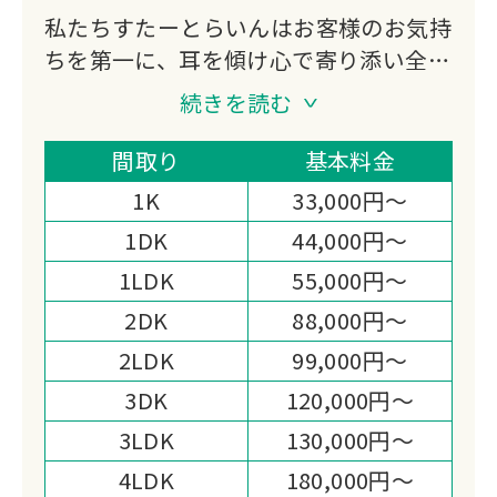
私たちすたーとらいんはお客様のお気持
ちを第一に、耳を傾け心で寄り添い全力
でお手伝いいたします。
続きを読む
それと同時に環境問題へも取り組んでお
ります、生前故人様が大切に使っていた
間取り
基本料金
衣類や生活雑貨を破棄せずリサイクル・
1K
33,000円～
リュースできる物は高価買取をさせてい
1DK
44,000円～
ただき、必要な方に使っていただけるよ
1LDK
55,000円～
う仕組みを作っております。
また作業面でも高い評価ををいただいて
2DK
88,000円～
おります。
2LDK
99,000円～
遺品整理士も2名在籍しており、男性ス
3DK
120,000円～
タッフでは難しい問題も女性スタッフが
3LDK
130,000円～
責任をもって対応させていただきます。
遺品整理・お片付けすたーとらいんはお
4LDK
180,000円～