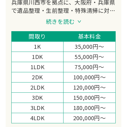
兵庫県川西市を拠点に、大阪府・兵庫県
で遺品整理・生前整理・特殊清掃に対応
する「RKサービス鉄人」です。
続きを読む
大手引越し業者出身のスタッフが在籍
し、リサイクル・リユース・リデュース
間取り
基本料金
の3Rを大切にした整理と出張費無料の
1K
35,000円～
明快な料金体制が選ばれる理由です。
1DK
55,000円～
1LDK
75,000円～
2DK
100,000円～
2LDK
120,000円～
3DK
150,000円～
3LDK
180,000円～
4LDK
200,000円～