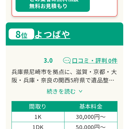
無料お見積もり
8
よつばや
位
3.0
口コミ・評判 0件
兵庫県尼崎市を拠点に、滋賀・京都・大
阪・兵庫・奈良の関西5府県で遺品整
理・生前整理・特殊清掃に対応していま
続きを読む
す。
買取専門店としての幅広い査定力と、遺
間取り
基本料金
品に込められた想いまで丁寧に受け取る
1K
30,000円～
という姿勢が、関西全域で選ばれる理由
1DK
50,000円～