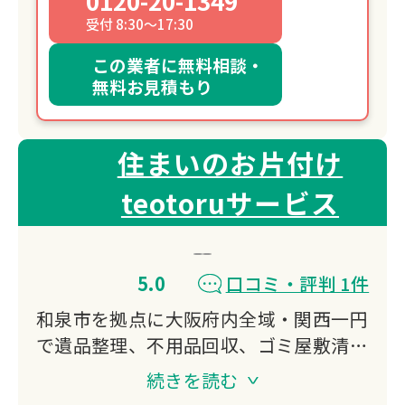
0120-20-1349
受付 8:30～17:30
この業者に無料相談・
無料お見積もり
住まいのお片付け
teotoruサービス
5.0
口コミ・評判 1件
和泉市を拠点に大阪府内全域・関西一円
で遺品整理、不用品回収、ゴミ屋敷清
掃、残置物撤去に対応。
続きを読む
事前の準備や立会い不要で丸投げOK、