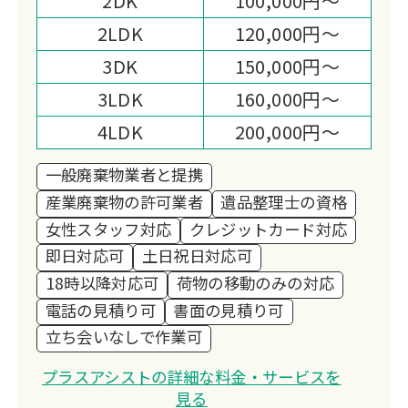
2DK
100,000円～
誠心誠意対応いたしますので、まずはお
2LDK
120,000円～
気軽にお問い合わせください！
3DK
150,000円～
3LDK
160,000円～
4LDK
200,000円～
一般廃棄物業者と提携
産業廃棄物の許可業者
遺品整理士の資格
女性スタッフ対応
クレジットカード対応
即日対応可
土日祝日対応可
18時以降対応可
荷物の移動のみの対応
電話の見積り可
書面の見積り可
立ち会いなしで作業可
プラスアシストの詳細な料金・サービスを
見る