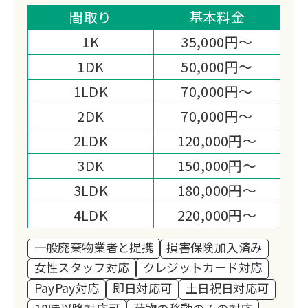
スピーディーな作業と明朗会計で安心し
間取り
基本料金
てお任せいただけます。
1K
35,000円～
想い出の品は丁寧に仕分け、お客様の新
1DK
50,000円～
しいスタートを全力サポートします。
1LDK
70,000円～
2DK
70,000円～
2LDK
120,000円～
3DK
150,000円～
3LDK
180,000円～
4LDK
220,000円～
一般廃棄物業者と提携
損害保険加入済み
女性スタッフ対応
クレジットカード対応
PayPay対応
即日対応可
土日祝日対応可