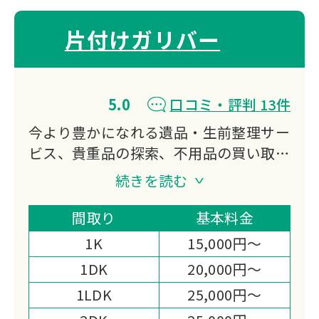
片付けガリバー
5.0
口コミ・評判 13件
今より豊かになれる遺品・生前整理サー
ビス、貴重品の探索、不用品の買い取
り、特殊清掃、ゴミ屋敷対応などをご提
続きを読む
供する会社になります。
私たち片付けガリバーは「日本一真面目
間取り
基本料金
な遺品整理業者｣である事を宣言しま
1K
15,000円～
す。
1DK
20,000円～
1LDK
25,000円～