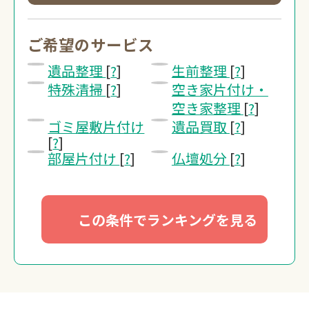
0120-20-1349
受付 8:30～17:30
ご希望のサービス
遺品整理
[
?
]
生前整理
[
?
]
無料・24時間受付
特殊清掃
[
?
]
空き家片付け・
Webで無料見積りする
空き家整理
[
?
]
ゴミ屋敷片付け
遺品買取
[
?
]
[
?
]
部屋片付け
[
?
]
仏壇処分
[
?
]
この条件でランキングを見る