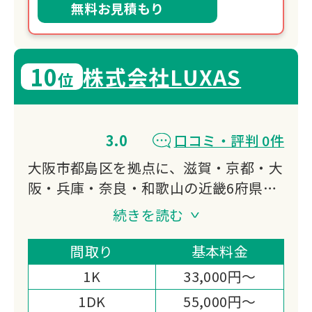
無料お見積もり
10
株式会社LUXAS
位
3.0
口コミ・評判 0件
大阪市都島区を拠点に、滋賀・京都・大
阪・兵庫・奈良・和歌山の近畿6府県で
遺品整理・生前整理・特殊清掃に対応し
続きを読む
ています。
遺品整理士が在籍し、デジタル遺品整理
間取り
基本料金
にも対応。
1K
33,000円～
整理後の不動産仲介まで一貫サポートで
1DK
55,000円～
きる点が選ばれる理由です。