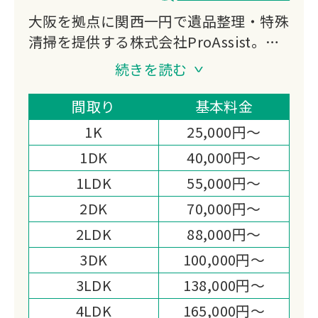
大阪を拠点に関西一円で遺品整理・特殊
清掃を提供する株式会社ProAssist。遺
品整理士や特殊清掃士など有資格者が在
続きを読む
籍し、完全非対面のリモート遺品整理に
も対応。住宅確保要配慮者居住支援法人
間取り
基本料金
の指定も受け、幅広いお客様の生活支援
1K
25,000円～
を行っています。
1DK
40,000円～
1LDK
55,000円～
2DK
70,000円～
2LDK
88,000円～
3DK
100,000円～
3LDK
138,000円～
4LDK
165,000円～