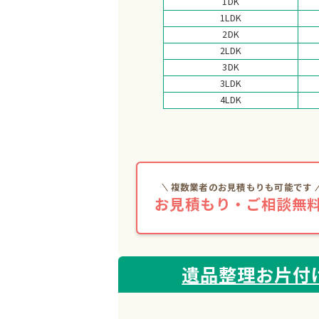
1DK
1LDK
2DK
2LDK
3DK
3LDK
4LDK
複数業者のお見積もりも可能です
お見積もり・ご相談無料
遺品整理お片付