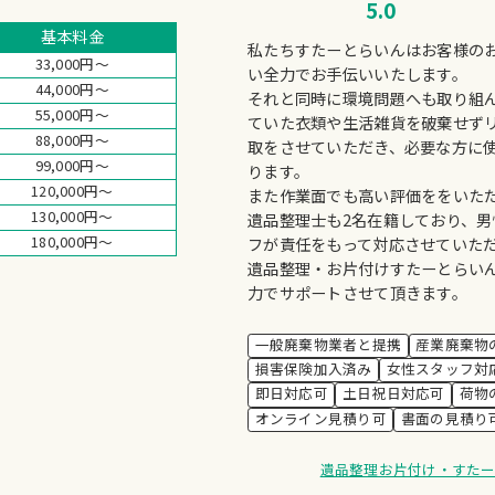
5.0
基本料金
私たちすたーとらいんはお客様の
33,000円～
い全力でお手伝いいたします。
44,000円～
それと同時に環境問題へも取り組
55,000円～
ていた衣類や生活雑貨を破棄せず
88,000円～
取をさせていただき、必要な方に
99,000円～
ります。
120,000円～
また作業面でも高い評価ををいた
130,000円～
遺品整理士も2名在籍しており、
180,000円～
フが責任をもって対応させていた
遺品整理・お片付けすたーとらい
力でサポートさせて頂きます。
一般廃棄物業者と提携
産業廃棄物
損害保険加入済み
女性スタッフ対
即日対応可
土日祝日対応可
荷物
オンライン見積り可
書面の見積り
遺品整理お片付け・すた