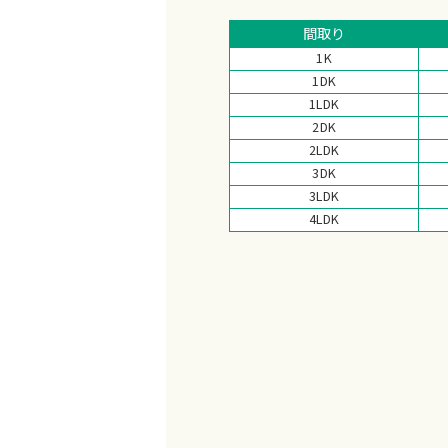
間取り
1K
1DK
1LDK
2DK
2LDK
3DK
3LDK
4LDK