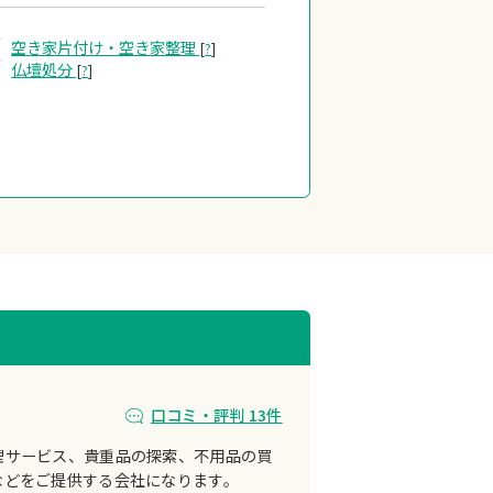
空き家片付け・
空き家整理
[
?
]
仏壇処分
[
?
]
口コミ・評判 13件
理サービス、貴重品の探索、不用品の買
などをご提供する会社になります。