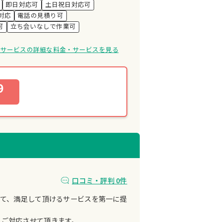
即日対応可
土日祝日対応可
対応
電話の見積り可
可
立ち会いなしで作業可
oruサービスの詳細な料金・サービスを見る
9
口コミ・評判 0件
って、満足して頂けるサービスを第一に提
、ご対応させて頂きます。