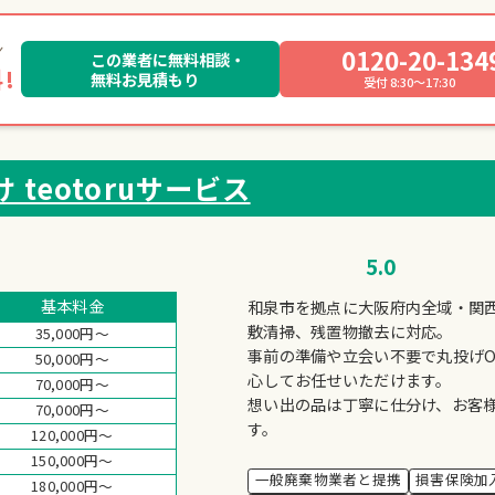
0120-20-134
この業者に無料相談・
!
無料お見積もり
受付 8:30～17:30
teotoruサービス
5.0
基本料金
和泉市を拠点に大阪府内全域・関
敷清掃、残置物撤去に対応。
35,000円～
事前の準備や立会い不要で丸投げ
50,000円～
心してお任せいただけます。
70,000円～
想い出の品は丁寧に仕分け、お客
70,000円～
す。
120,000円～
150,000円～
一般廃棄物業者と提携
損害保険加
180,000円～