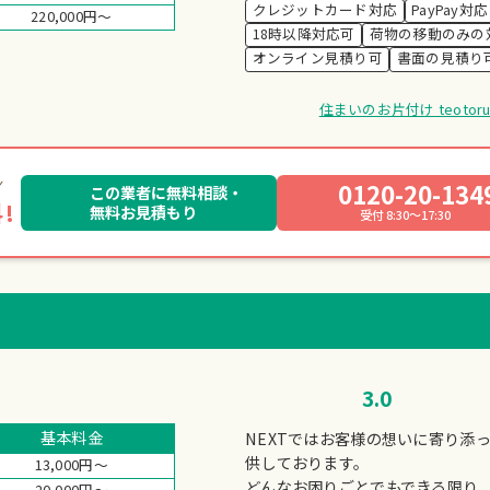
クレジットカード対応
PayPay対応
220,000円～
18時以降対応可
荷物の移動のみの
オンライン見積り可
書面の見積り
住まいのお片付け teot
0120-20-134
この業者に無料相談・
!
無料お見積もり
受付 8:30～17:30
3.0
基本料金
NEXTではお客様の想いに寄り添
供しております。
13,000円～
どんなお困りごとでもできる限り
20,000円～