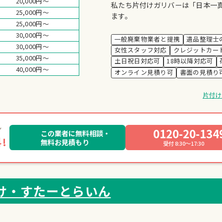
20,000円～
私たち片付けガリバーは「日本一
25,000円～
ます。
25,000円～
30,000円～
一般廃棄物業者と提携
遺品整理士
30,000円～
女性スタッフ対応
クレジットカー
35,000円～
土日祝日対応可
18時以降対応可
40,000円～
オンライン見積り可
書面の見積り
片付
0120-20-134
この業者に無料相談・
!
無料お見積もり
受付 8:30～17:30
け・すたーとらいん