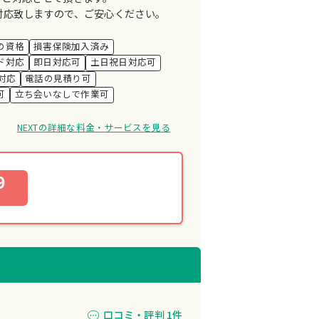
対応致しますので、ご安心ください。
の資格
損害保険加入済み
ド対応
即日対応可
土日祝日対応可
対応
電話の見積り可
可
立ち会いなしで作業可
NEXTの詳細な料金・サービスを見る
9
口コミ・評判 1件