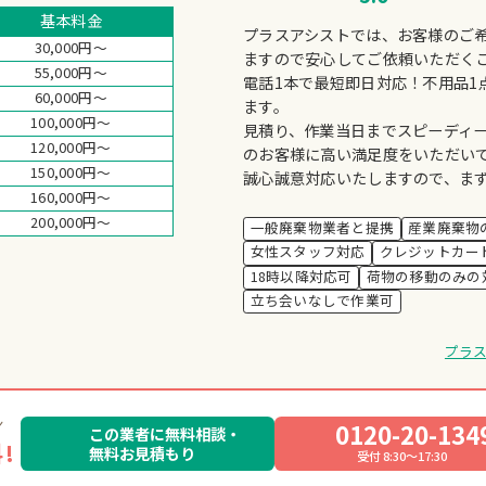
基本料金
プラスアシストでは、お客様のご
30,000円～
ますので安心してご依頼いただく
55,000円～
電話1本で最短即日対応！不用品1
60,000円～
ます。
100,000円～
見積り、作業当日までスピーディ
120,000円～
のお客様に高い満足度をいただい
150,000円～
誠心誠意対応いたしますので、ま
160,000円～
200,000円～
一般廃棄物業者と提携
産業廃棄物
女性スタッフ対応
クレジットカー
18時以降対応可
荷物の移動のみの
立ち会いなしで作業可
プラ
0120-20-134
この業者に無料相談・
!
無料お見積もり
受付 8:30～17:30