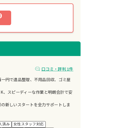
9
口コミ・評判 1件
西一円で遺品整理、不用品回収、ゴミ屋
OK、スピーディーな作業と明朗会計で安
様の新しいスタートを全力サポートしま
入済み
女性スタッフ対応