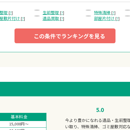
整理
生前整理
特殊清掃
[
?
]
[
?
]
[
?
]
屋敷片付け
遺品買取
部屋片付け
[
?
]
[
?
]
[
?
]
この条件でランキングを見る
5.0
基本料金
今より豊かになれる遺品・生前整
15,000円～
い取り、特殊清掃、ゴミ屋敷対応