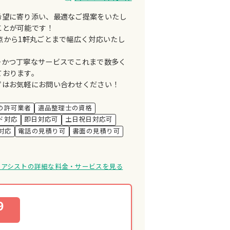
希望に寄り添い、最適なご提案をいたし
ことが可能です！
点から1軒丸ごとまで幅広く対応いたし
ーかつ丁寧なサービスでこれまで数多く
ております。
ずはお気軽にお問い合わせください！
の許可業者
遺品整理士の資格
ド対応
即日対応可
土日祝日対応可
対応
電話の見積り可
書面の見積り可
スアシストの詳細な料金・サービスを見る
9