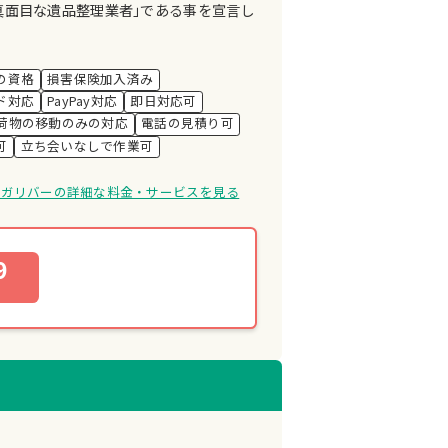
真面目な遺品整理業者｣である事を宣言し
の資格
損害保険加入済み
ド対応
PayPay対応
即日対応可
荷物の移動のみの対応
電話の見積り可
可
立ち会いなしで作業可
けガリバーの詳細な料金・サービスを見る
9