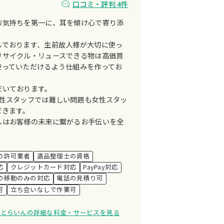
口コミ・評判 4件
お気持ちを第一に、耳を傾け心で寄り添
んでおります、生前故人様が大切に使っ
リサイクル・リュースできる物は高価買
使っていただけるよう仕組みを作ってお
だいております。
男性スタッフでは難しい問題も女性スタッ
だきます。
んはお客様の未来に繋がるお手伝いを全
の許可業者
遺品整理士の資格
応
クレジットカード対応
PayPay対応
の移動のみの対応
電話の見積り可
可
立ち会いなしで作業可
ーとらいんの詳細な料金・サービスを見る