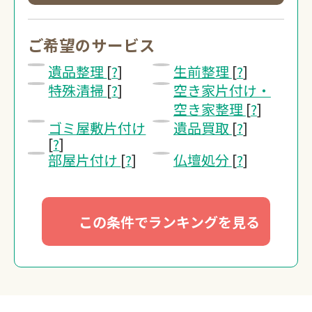
0120-20-13
受付 8:30～17:30
ご希望のサービス
遺品整理
[
?
]
生前整理
[
?
]
無料・24時間受付
特殊清掃
[
?
]
空き家片付け・
Webで無料見積り
空き家整理
[
?
]
ゴミ屋敷片付け
遺品買取
[
?
]
[
?
]
部屋片付け
[
?
]
仏壇処分
[
?
]
この条件でランキングを見る