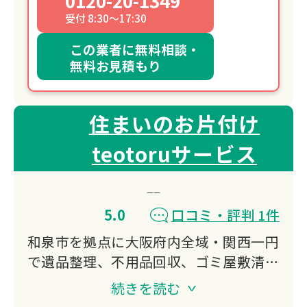
0120-20-1349
受付 8:30～17:30
この業者に無料相談・
無料お見積もり
住まいのお片付け
teotoruサービス
5.0
口コミ・評判 1件
和泉市を拠点に大阪府内全域・関西一円
で遺品整理、不用品回収、ゴミ屋敷清
掃、残置物撤去に対応。
続きを読む
事前の準備や立会い不要で丸投げOK、