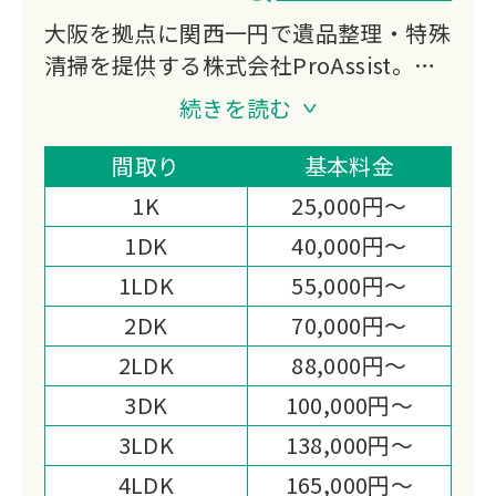
大阪を拠点に関西一円で遺品整理・特殊
清掃を提供する株式会社ProAssist。遺
品整理士や特殊清掃士など有資格者が在
続きを読む
籍し、完全非対面のリモート遺品整理に
も対応。住宅確保要配慮者居住支援法人
間取り
基本料金
の指定も受け、幅広いお客様の生活支援
1K
25,000円～
を行っています。
1DK
40,000円～
1LDK
55,000円～
2DK
70,000円～
2LDK
88,000円～
3DK
100,000円～
3LDK
138,000円～
4LDK
165,000円～