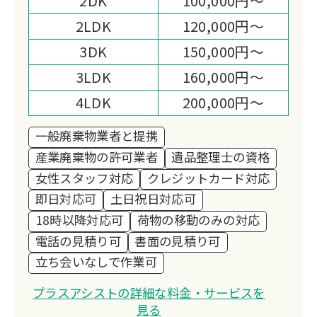
2DK
100,000円～
誠心誠意対応いたしますので、まずはお
2LDK
120,000円～
気軽にお問い合わせください！
3DK
150,000円～
3LDK
160,000円～
4LDK
200,000円～
一般廃棄物業者と提携
産業廃棄物の許可業者
遺品整理士の資格
女性スタッフ対応
クレジットカード対応
即日対応可
土日祝日対応可
18時以降対応可
荷物の移動のみの対応
電話の見積り可
書面の見積り可
立ち会いなしで作業可
プラスアシストの詳細な料金・サービスを
見る