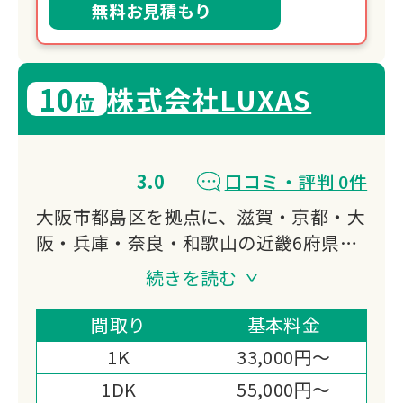
無料お見積もり
10
株式会社LUXAS
位
3.0
口コミ・評判 0件
大阪市都島区を拠点に、滋賀・京都・大
阪・兵庫・奈良・和歌山の近畿6府県で
遺品整理・生前整理・特殊清掃に対応し
続きを読む
ています。
遺品整理士が在籍し、デジタル遺品整理
間取り
基本料金
にも対応。
1K
33,000円～
整理後の不動産仲介まで一貫サポートで
1DK
55,000円～
きる点が選ばれる理由です。