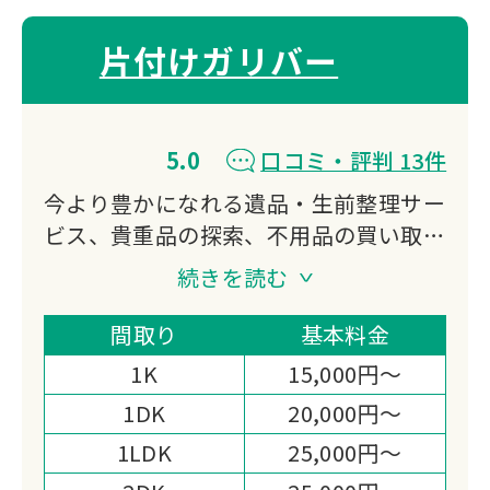
片付けガリバー
5.0
口コミ・評判 13件
今より豊かになれる遺品・生前整理サー
ビス、貴重品の探索、不用品の買い取
り、特殊清掃、ゴミ屋敷対応などをご提
続きを読む
供する会社になります。
私たち片付けガリバーは「日本一真面目
間取り
基本料金
な遺品整理業者｣である事を宣言しま
1K
15,000円～
す。
1DK
20,000円～
1LDK
25,000円～