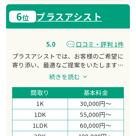
6
プラスアシスト
位
5.0
口コミ・評判 1件
プラスアシストでは、お客様のご希望に
寄り添い、最適なご提案をいたしますの
で安心してご依頼いただくことが可能で
続きを読む
す！
電話1本で最短即日対応！不用品1点か
間取り
基本料金
ら1軒丸ごとまで幅広く対応いたしま
1K
30,000円～
す。
1DK
55,000円～
見積り、作業当日までスピーディーかつ
1LDK
60,000円～
丁寧なサービスでこれまで数多くのお客
様に高い満足度をいただいております。