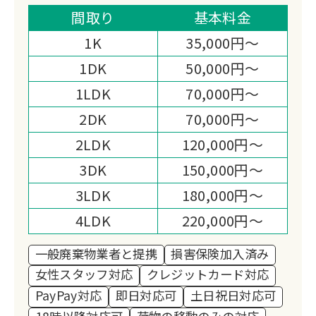
スピーディーな作業と明朗会計で安心し
間取り
基本料金
てお任せいただけます。
1K
35,000円～
想い出の品は丁寧に仕分け、お客様の新
1DK
50,000円～
しいスタートを全力サポートします。
1LDK
70,000円～
2DK
70,000円～
2LDK
120,000円～
3DK
150,000円～
3LDK
180,000円～
4LDK
220,000円～
一般廃棄物業者と提携
損害保険加入済み
女性スタッフ対応
クレジットカード対応
PayPay対応
即日対応可
土日祝日対応可