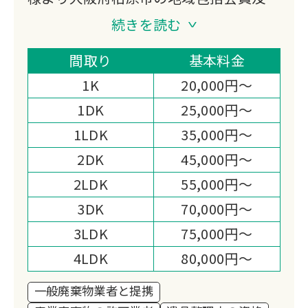
優良企業認定を授与しており、近畿全域
続きを読む
での遺品整理・生前整理ならジョイント
にお任せください！
間取り
基本料金
お家・オフィス・店舗・倉庫などで出た
1K
20,000円～
1点からの不用品・粗大ごみや遺品整
1DK
25,000円～
理・生前整理・ゴミ屋敷・特殊清掃など
1LDK
35,000円～
様々なお困りごとに対応しています。
弊社はお客様の心配事やお困りごとを解
2DK
45,000円～
決できるサービスを心がけています！
2LDK
55,000円～
「ジョイントに頼んで良かった」とご満
3DK
70,000円～
足いただけるようにお客様のニーズに合
3LDK
75,000円～
わせて対応いたします。
お見積りご相談は完全無料です！
4LDK
80,000円～
他社との相見積もりも対応させて頂きま
一般廃棄物業者と提携
す！