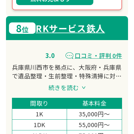
8
RKサービス鉄人
位
3.0
口コミ・評判 0件
兵庫県川西市を拠点に、大阪府・兵庫県
で遺品整理・生前整理・特殊清掃に対応
する「RKサービス鉄人」です。
続きを読む
大手引越し業者出身のスタッフが在籍
し、リサイクル・リユース・リデュース
間取り
基本料金
の3Rを大切にした整理と出張費無料の
1K
35,000円～
明快な料金体制が選ばれる理由です。
1DK
55,000円～