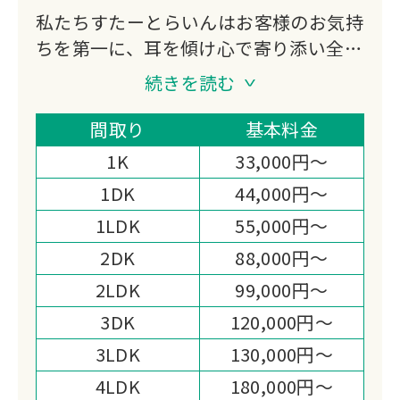
私たちすたーとらいんはお客様のお気持
ちを第一に、耳を傾け心で寄り添い全力
でお手伝いいたします。
続きを読む
それと同時に環境問題へも取り組んでお
ります、生前故人様が大切に使っていた
間取り
基本料金
衣類や生活雑貨を破棄せずリサイクル・
1K
33,000円～
リュースできる物は高価買取をさせてい
1DK
44,000円～
ただき、必要な方に使っていただけるよ
1LDK
55,000円～
う仕組みを作っております。
また作業面でも高い評価ををいただいて
2DK
88,000円～
おります。
2LDK
99,000円～
遺品整理士も2名在籍しており、男性ス
3DK
120,000円～
タッフでは難しい問題も女性スタッフが
3LDK
130,000円～
責任をもって対応させていただきます。
遺品整理・お片付けすたーとらいんはお
4LDK
180,000円～