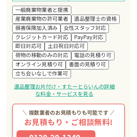
客様の未来に繋がるお手伝いを全力でサ
一般廃棄物業者と提携
ポートさせて頂きます。
産業廃棄物の許可業者
遺品整理士の資格
損害保険加入済み
女性スタッフ対応
クレジットカード対応
PayPay対応
即日対応可
土日祝日対応可
荷物の移動のみの対応
電話の見積り可
オンライン見積り可
書面の見積り可
立ち会いなしで作業可
遺品整理お片付け・すたーとらいんの詳細
な料金・サービスを見る
複数業者のお見積もりも可能です
お見積もり・ご相談無料!