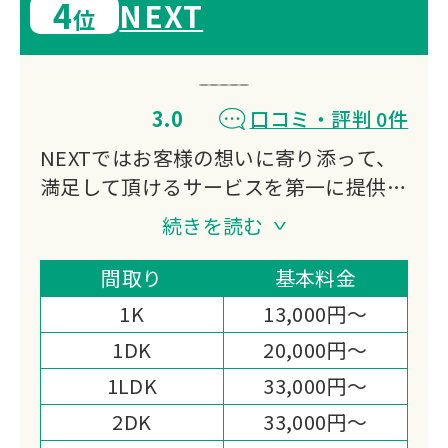
4
NEXT
位
3.0
口コミ・評判 0件
NEXTではお客様の想いに寄り添って、
満足して頂けるサービスを第一に提供し
ております。
続きを読む
どんなお困りごとでもできる限り、ご対
応させて頂きます。
間取り
基本料金
お見積り・相談だけでも無料でご対応致
1K
13,000円～
しますので、ご安心ください。
1DK
20,000円～
1LDK
33,000円～
2DK
33,000円～