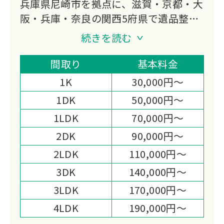
兵庫県尼崎市を拠点に、滋賀・京都・大
阪・兵庫・奈良の関西5府県で遺品整
理・生前整理・特殊清掃に対応していま
続きを読む
す。
買取専門店としての幅広い査定力と、遺
間取り
基本料金
品に込められた想いまで丁寧に受け取る
1K
30,000円～
という姿勢が、関西全域で選ばれる理由
1DK
50,000円～
です。
1LDK
70,000円～
2DK
90,000円～
2LDK
110,000円～
3DK
140,000円～
3LDK
170,000円～
4LDK
190,000円～