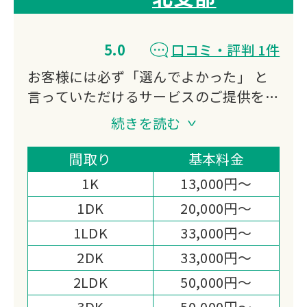
5.0
口コミ・評判 1件
お客様には必ず「選んでよかった」 と
言っていただけるサービスのご提供をお
約束いたします。
続きを読む
あらゆる悩みに対応し続けていることが
強みです。
間取り
基本料金
依頼者の事を一番に考え、できる限り素
1K
13,000円～
早く即時対応を心がけております。
1DK
20,000円～
クオリティの高いサービスを提供し、お
1LDK
33,000円～
客様に満足いただけることを常に目指し
ております。どんなお困りごともお気軽
2DK
33,000円～
にご相談ください。
2LDK
50,000円～
3DK
50,000円～