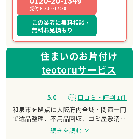
0120-20-1349
受付 8:30～17:30
この業者に無料相談・
無料お見積もり
住まいのお片付け
teotoruサービス
5.0
口コミ・評判 1件
和泉市を拠点に大阪府内全域・関西一円
で遺品整理、不用品回収、ゴミ屋敷清
掃、残置物撤去に対応。
続きを読む
事前の準備や立会い不要で丸投げOK、