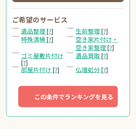
0120-20-1
受付 8:30～17:30
ご希望のサービス
遺品整理
[
?
]
生前整理
[
?
]
無料・24時間受付
特殊清掃
[
?
]
空き家片付け・
Webで無料見積り
空き家整理
[
?
]
ゴミ屋敷片付け
遺品買取
[
?
]
[
?
]
部屋片付け
[
?
]
仏壇処分
[
?
]
この条件でランキングを見る