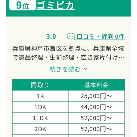
9
ゴミピカ
位
3.0
口コミ・評判 0件
兵庫県神戸市灘区を拠点に、兵庫県全域
で遺品整理・生前整理・空き家片付けに
対応する「ゴミピカ」です。
続きを読む
遺品整理士と事件現場特殊清掃士の両資
格を持つスタッフが在籍し、産廃許可と
間取り
基本料金
一廃業者提携の二重廃棄物体制と損害保
1K
25,000円～
険加入で選ばれています。
1DK
44,000円～
1LDK
52,000円～
2DK
52,000円～