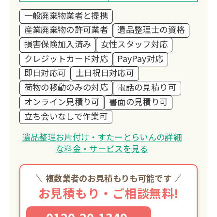
客様の未来に繋がるお手伝いを全力でサ
一般廃棄物業者と提携
ポートさせて頂きます。
産業廃棄物の許可業者
遺品整理士の資格
損害保険加入済み
女性スタッフ対応
クレジットカード対応
PayPay対応
即日対応可
土日祝日対応可
荷物の移動のみの対応
電話の見積り可
オンライン見積り可
書面の見積り可
立ち会いなしで作業可
遺品整理お片付け・すたーとらいんの詳細
な料金・サービスを見る
複数業者のお見積もりも可能です
お見積もり・ご相談無料!