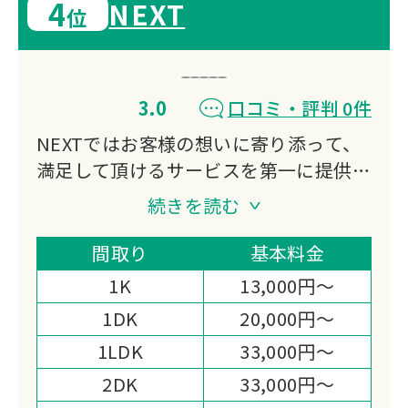
4
NEXT
位
3.0
口コミ・評判 0件
NEXTではお客様の想いに寄り添って、
満足して頂けるサービスを第一に提供し
ております。
続きを読む
どんなお困りごとでもできる限り、ご対
応させて頂きます。
間取り
基本料金
お見積り・相談だけでも無料でご対応致
1K
13,000円～
しますので、ご安心ください。
1DK
20,000円～
1LDK
33,000円～
2DK
33,000円～