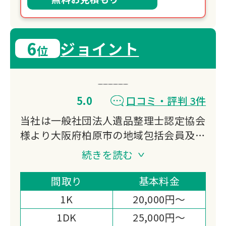
6
ジョイント
位
5.0
口コミ・評判 3件
当社は一般社団法人遺品整理士認定協会
様より大阪府柏原市の地域包括会員及び
優良企業認定を授与しており、近畿全域
続きを読む
での遺品整理・生前整理ならジョイント
にお任せください！
間取り
基本料金
お家・オフィス・店舗・倉庫などで出た
1K
20,000円～
1点からの不用品・粗大ごみや遺品整
1DK
25,000円～
理・生前整理・ゴミ屋敷・特殊清掃など