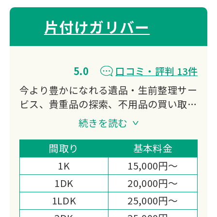
片付けガリバー
5.0
口コミ・評判 13件
今より豊かになれる遺品・生前整理サー
ビス、貴重品の探索、不用品の買い取
り、特殊清掃、ゴミ屋敷対応などをご提
続きを読む
供する会社になります。
私たち片付けガリバーは「日本一真面目
間取り
基本料金
な遺品整理業者｣である事を宣言しま
1K
15,000円～
す。
1DK
20,000円～
1LDK
25,000円～