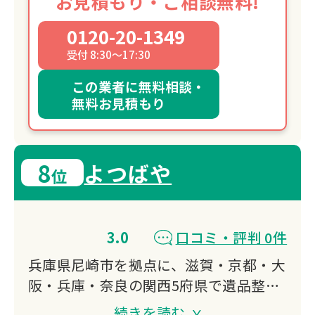
お見積もり・ご相談無料!
0120-20-1349
受付 8:30～17:30
この業者に無料相談・
無料お見積もり
8
よつばや
位
3.0
口コミ・評判 0件
兵庫県尼崎市を拠点に、滋賀・京都・大
阪・兵庫・奈良の関西5府県で遺品整
理・生前整理・特殊清掃に対応していま
続きを読む