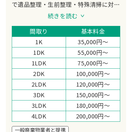
で遺品整理・生前整理・特殊清掃に対応
する「RKサービス鉄人」です。
続きを読む
大手引越し業者出身のスタッフが在籍
し、リサイクル・リユース・リデュース
間取り
基本料金
の3Rを大切にした整理と出張費無料の
1K
35,000円～
明快な料金体制が選ばれる理由です。
1DK
55,000円～
1LDK
75,000円～
2DK
100,000円～
2LDK
120,000円～
3DK
150,000円～
3LDK
180,000円～
4LDK
200,000円～
一般廃棄物業者と提携