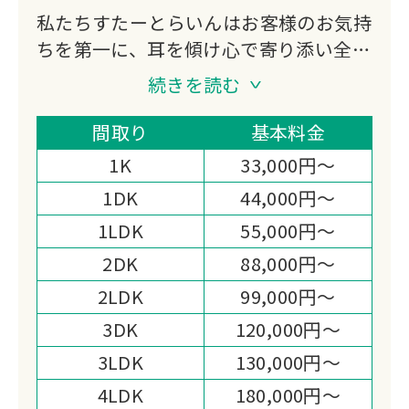
私たちすたーとらいんはお客様のお気持
ちを第一に、耳を傾け心で寄り添い全力
でお手伝いいたします。
続きを読む
それと同時に環境問題へも取り組んでお
ります、生前故人様が大切に使っていた
間取り
基本料金
衣類や生活雑貨を破棄せずリサイクル・
1K
33,000円～
リュースできる物は高価買取をさせてい
1DK
44,000円～
ただき、必要な方に使っていただけるよ
1LDK
55,000円～
う仕組みを作っております。
また作業面でも高い評価ををいただいて
2DK
88,000円～
おります。
2LDK
99,000円～
遺品整理士も2名在籍しており、男性ス
3DK
120,000円～
タッフでは難しい問題も女性スタッフが
3LDK
130,000円～
責任をもって対応させていただきます。
遺品整理・お片付けすたーとらいんはお
4LDK
180,000円～