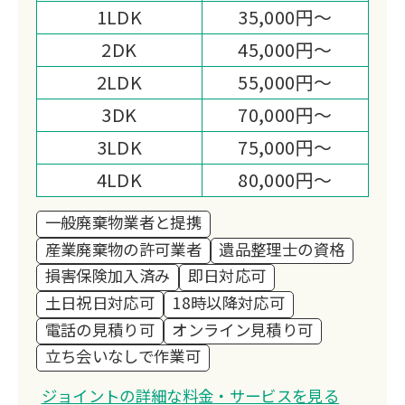
1LDK
35,000円～
様々なお困りごとに対応しています。
弊社はお客様の心配事やお困りごとを解
2DK
45,000円～
決できるサービスを心がけています！
2LDK
55,000円～
「ジョイントに頼んで良かった」とご満
3DK
70,000円～
足いただけるようにお客様のニーズに合
3LDK
75,000円～
わせて対応いたします。
お見積りご相談は完全無料です！
4LDK
80,000円～
他社との相見積もりも対応させて頂きま
一般廃棄物業者と提携
す！
産業廃棄物の許可業者
遺品整理士の資格
損害保険加入済み
即日対応可
土日祝日対応可
18時以降対応可
電話の見積り可
オンライン見積り可
立ち会いなしで作業可
ジョイントの詳細な料金・サービスを見る