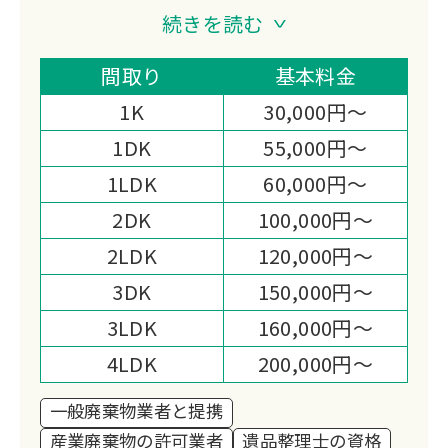
で安心してご依頼いただくことが可能で
続きを読む
す！
電話1本で最短即日対応！不用品1点か
間取り
基本料金
ら1軒丸ごとまで幅広く対応いたしま
1K
30,000円～
す。
1DK
55,000円～
見積り、作業当日までスピーディーかつ
1LDK
60,000円～
丁寧なサービスでこれまで数多くのお客
様に高い満足度をいただいております。
2DK
100,000円～
誠心誠意対応いたしますので、まずはお
2LDK
120,000円～
気軽にお問い合わせください！
3DK
150,000円～
3LDK
160,000円～
4LDK
200,000円～
一般廃棄物業者と提携
産業廃棄物の許可業者
遺品整理士の資格