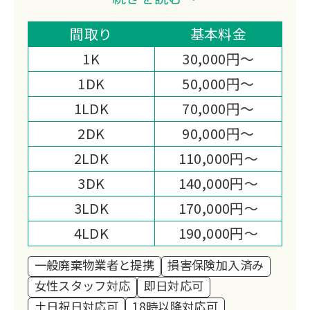
す。
買取専門店としての幅広い査定力と、遺
間取り
基本料金
品に込められた想いまで丁寧に受け取る
1K
30,000円～
という姿勢が、関西全域で選ばれる理由
1DK
50,000円～
です。
1LDK
70,000円～
2DK
90,000円～
2LDK
110,000円～
3DK
140,000円～
3LDK
170,000円～
4LDK
190,000円～
一般廃棄物業者と提携
損害保険加入済み
女性スタッフ対応
即日対応可
土日祝日対応可
18時以降対応可