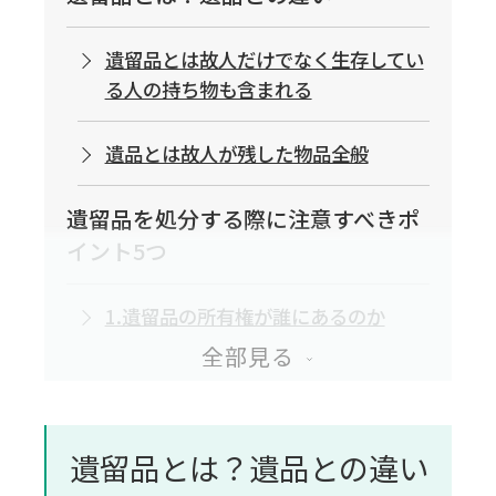
遺留品とは故人だけでなく生存してい
る人の持ち物も含まれる
遺品とは故人が残した物品全般
遺留品を処分する際に注意すべきポ
イント5つ
1.遺留品の所有権が誰にあるのか
2.相続人全員が遺留品の処分に合意し
ているか
遺留品とは？遺品との違い
3.遺留品がリース品でないか