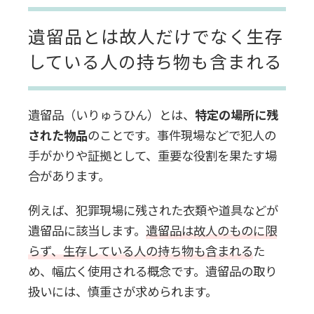
遺留品とは故人だけでなく生存
効率的な整理が可能
している人の持ち物も含まれる
手間と時間の節約
遺留品（いりゅうひん）とは、
特定の場所に残
買取サービスの利用
された物品
のことです。事件現場などで犯人の
手がかりや証拠として、重要な役割を果たす場
供養のサービスを提供
合があります。
まとめ：遺留品の処分に困っている
例えば、犯罪現場に残された衣類や道具などが
場合は専門業者に依頼しよう
遺留品に該当します。
遺留品は故人のものに限
らず、生存している人の持ち物も含まれる
た
め、幅広く使用される概念です。遺留品の取り
扱いには、慎重さが求められます。