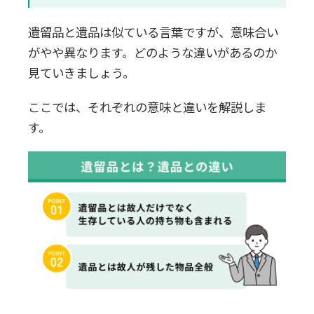
4.遺留品に重要書類が含まれていない
遺留品と遺品は似ている言葉ですが、意味合い
か
がやや異なります。どのような違いがあるのか
見ていきましょう。
5.買取で値段がつかないか
ここでは、それぞれの意味と違いを解説しま
遺留品を処分する3つの手順
す。
1.遺留品の仕分けを行う
2.廃棄する遺留品を分別する
3.分別に応じて適切な処分を行う
遺留品の処分は遺品整理業者へ依頼
するのもおすすめ