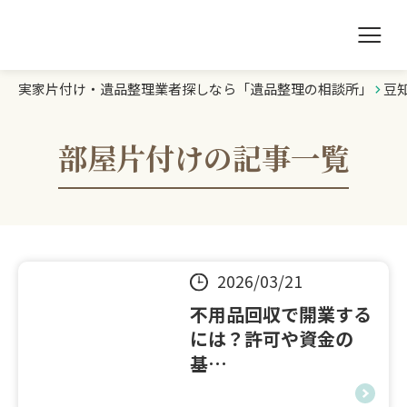
実家片付け・遺品整理業者探しなら「遺品整理の相談所」
豆
遺品整理の相談所TOP
業者を探す
部屋片付けの記事一覧
ランキング
初めての方へ
2026/03/21
豆知識
不用品回収で開業する
には？許可や資金の
基…
お急ぎの方はこちら