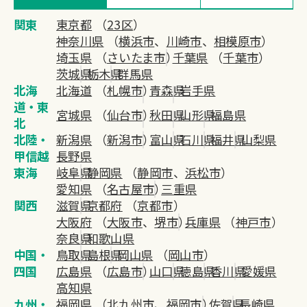
関東
東京都
（
23区
）
神奈川県
（
横浜市
、
川崎市
、
相模原市
）
埼玉県
（
さいたま市
）
千葉県
（
千葉市
）
茨城県
栃木県
群馬県
北海
北海道
（
札幌市
）
青森県
岩手県
道・東
宮城県
（
仙台市
）
秋田県
山形県
福島県
北
北陸・
新潟県
（
新潟市
）
富山県
石川県
福井県
山梨県
甲信越
長野県
東海
岐阜県
静岡県
（
静岡市
、
浜松市
）
愛知県
（
名古屋市
）
三重県
関西
滋賀県
京都府
（
京都市
）
大阪府
（
大阪市
、
堺市
）
兵庫県
（
神戸市
）
奈良県
和歌山県
中国・
鳥取県
島根県
岡山県
（
岡山市
）
四国
広島県
（
広島市
）
山口県
徳島県
香川県
愛媛県
高知県
九州・
福岡県
（
北九州市
、
福岡市
）
佐賀県
長崎県