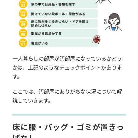
生活リズムが不規則でゴミを出し損ね
る
買い物が多い
不要なものを捨てられない
一人暮らしの部屋が汚部屋になっているかどう
かは、上記のようなチェックポイントがありま
一人暮らしの汚部屋の危険性
す。
健康面で被害がある
ここでは、汚部屋にありがちな状況について解
説していきます。
気持ちが休まらない
ご近所トラブルに発展する
床に服・バッグ・ゴミが置きっ
ぱなし