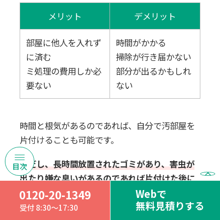
メリット
デメリット
部屋に他人を入れず
時間がかかる
に済む
掃除が行き届かない
ミ処理の費用しか必
部分が出るかもしれ
要ない
ない
時間と根気があるのであれば、自分で汚部屋を
片付けることも可能です。
ただし、長時間放置されたゴミがあり、害虫が
出たり嫌な臭いがあるのであれば片付けた後に
清掃業者を呼んだ方がいいでしょう。
Webで
0120-20-1349
無料見積りする
受付 8:30～17:30
自分で片付ける際には、下記の5ステップで作業