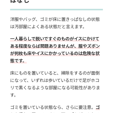
一人暮らしの汚部屋の対処法
自分で片付ける
洋服やバッグ、ゴミが床に置きっぱなしの状態
は汚部屋によくある状態だと言えます。
業者に片付けを依頼する
一人暮らしで脱いですぐのものがイスにかけて
ある程度ならば問題ありませんが、服やズボン
一人暮らしの汚部屋のための清掃業
が何枚も床やイスにかかっているのは危険な状
者の選び方
態です。
業者の種類を決める
床にものを置いていると、掃除をするのが面倒
になって、いずれは歩いているだけで足がホコ
時間帯・スタッフの相談に乗ってくれ
リで黒くなるような部屋になる可能性がありま
る業者を探す
す。
3～5社に訪問見積もりを依頼する
ゴミを置いている状態なら、さらに要注意。
ゴ