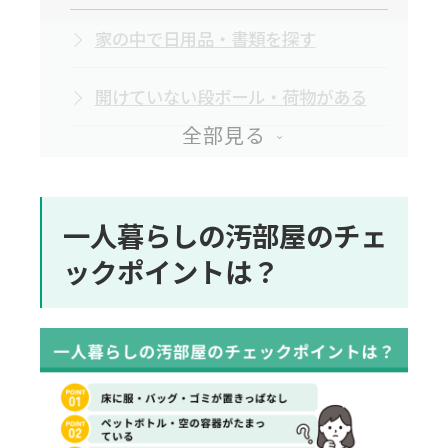
家の中で日用品・書類を探す
開けていない段ボール・荷物がある
床に物が多く歩きづらい・ドアを開け
閉めしづらい
一人暮らしの汚部屋のチェ
部屋から異臭がする
ックポイントは？
害虫がいる
一人暮らしで汚部屋になる原因
掃除や片付けの時間が取れない