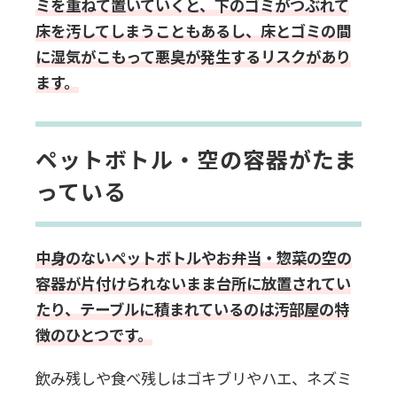
ミを重ねて置いていくと、下のゴミがつぶれて
一人暮らしの汚部屋の再発防止対策
床を汚してしまうこともあるし、床とゴミの間
に湿気がこもって悪臭が発生するリスクがあり
定期的に掃除する・ゴミを出す
ます。
物の定位置を決める
ペットボトル・空の容器がたま
定期的に人を招く
っている
買い物の内容を見直す
中身のないペットボトルやお弁当・惣菜の空の
汚部屋の一人暮らしに関するよくあ
容器が片付けられないまま台所に放置されてい
る質問
たり、テーブルに積まれているのは汚部屋の特
徴のひとつです。
Q一人暮らしの汚部屋は誰かにバレて
飲み残しや食べ残しはゴキブリやハエ、ネズミ
しまう？