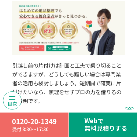
引越し前の片付けは計画と工夫で乗り切ること
ができますが、どうしても難しい場合は専門業
者の活用も検討しましょう。短期間で確実に片
付けたいなら、無理をせずプロの力を借りるの
が賢明です。
大量の荷物がある場合や、仕事や育児で片付け
Webで
0120-20-1349
の時間が確保できない場合は、業者のサポート
無料見積りする
受付 8:30～17:30
が役に立ちます。プロの手際の良さを活用する