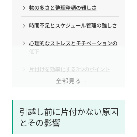
物の多さと整理整頓の難しさ
時間不足とスケジュール管理の難しさ
心理的なストレスとモチベーションの
低下
片付けを効率化する3つのポイント
引越し前の効率的な片付けの手順と
コツ
引越し前に片付かない原因
片付けるエリアを決めて順番に進める
とその影響
大型家具・家電の処分・整理から始め