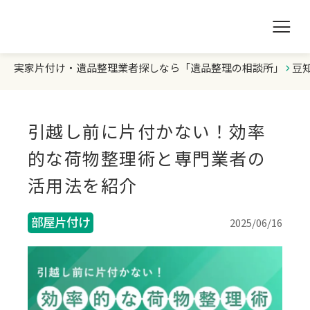
実家片付け・遺品整理業者探しなら「遺品整理の相談所」
豆
遺品整理の相談所TOP
業者を探す
引越し前に片付かない！効率
ランキング
的な荷物整理術と専門業者の
活用法を紹介
初めての方へ
部屋片付け
2025/06/16
豆知識
お急ぎの方はこちら