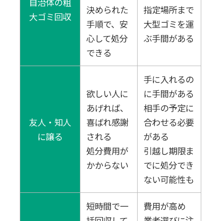
自治体の粗
決められた
指定場所まで
大ゴミ回収
手順で、安
大型ゴミを運
心して処分
ぶ手間がある
できる
手に入れるの
欲しい人に
に手間がある
あげれば、
相手の予定に
友人・知人
喜ばれ感謝
合わせる必要
に譲る
される
がある
処分費用が
引越し期限ま
かからない
でに処分でき
ない可能性も
短時間で一
費用が高め
括回収して
業者選びに注