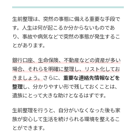
依頼する
生前整理は、突然の事態に備える重要な手段で
生前整理に関するよくある質問
す。人生は何が起こるか分からないものであ
り、事故や病気などで突然の事態が発生するこ
Q.生前贈与はどのように行うべきです
とがあります。
か？
銀行口座、生命保険、不動産などの資産が多い
Q.生前整理を行う際に注意すべき点は
場合、それらを明確に整理し、リスト化してお
何ですか？
きましょう。
さらに、
重要な連絡先情報などを
整理
し、分かりやすい形で残しておくことは、
Q.生前整理を手伝ってくれる専門家は
遺族にとって大きな助けとなるはずです。
いますか？
生前整理を行うと、自分がいなくなった後も家
まとめ：生前整理は早めに開始して
族が安心して生活を続けられる環境を整えるこ
自分のペースで進めよう
とができます。