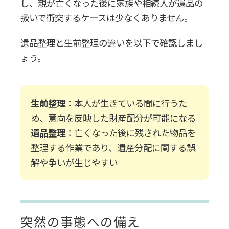
し、親が亡くなった後に家族や相続人が遺品の
生前整理の手順4つ
扱いで衝突するケースは少なくありません。
遺品整理と生前整理の違いを以下で確認しまし
1.計画を立てる
ょう。
2.優先順位を決める
生前整理
：本人が生きている間に行うた
3.少しずつ実行する
め、
意向を反映した財産配分が可能
になる
遺品整理
：亡くなった後に残された物品を
4.定期的に見直す
整理する作業であり、
遺産分配に関する誤
生前整理で失敗しないコツ
解や争いが生じやすい
生前整理ノートを活用する
突然の事態への備え
整理をサポートしてくれる専門業者に