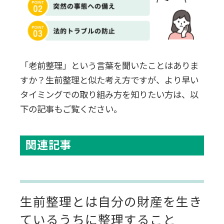
無駄な買い物が減ることで節約につ
ながる
資産の見直しができる
「老前整理」という言葉を聞いたことはありま
すか？生前整理と似た考え方ですが、より早い
相続対策になる
タイミングでの取り組み方を知りたい方は、以
下の記事もご覧ください。
生前整理はいつ始めるべき？年代別
のポイント
関連記事
基本的には思い立った段階で準備でき
るとよい
生前整理とは自分の財産を生き
40代から始める生前整理
ているうちに整理すること