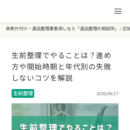
実家片付け・遺品整理業者探しなら「遺品整理の相談所」
豆
遺品整理の相談所TOP
業者を探す
生前整理でやることは？進め
ランキング
方や開始時期と年代別の失敗
しないコツを解説
初めての方へ
生前整理
2026/06/17
豆知識
お急ぎの方はこちら