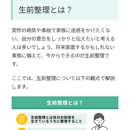
心の整理がつく
生前整理とは？
探し物に費やす時間が減る
突然の病気や事故で家族に迷惑をかけたくな
未来に対する不安が軽減される
い、自分の意志をしっかりと伝えたいと考える
人は多いでしょう。将来直面するかもしれない
2.家族への影響
事態に備えて、今からできるのが生前整理で
す。
遺品整理を行う負担を減らせる
ここでは、生前整理について以下の観点で解説
します。
相続手続きがスムーズになる
感謝の気持ちを伝えることができる
3.経済的な影響