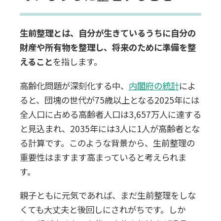
50代から始める生前整理
生前整理とは、自分が生きているうちに自分の
60代以上から始める生前整理
財産や所有物を整理し、将来のために準備を整
えること
を指します。
生前整理のやること5選
高齢化問題が深刻化する中、
内閣府の統計
によ
1.重要書類の整理と保管
ると、団塊の世代が75歳以上となる2025年には
全人口に占める高齢者人口は3,657万人に達する
2.財産目録を作成する
と見込まれ、
2035年には3人に1人が高齢者とな
る
計算です。このような背景から、生前整理の
3.デジタル資産を一覧にして管理する
重要性はますます高まっていると考えられま
す。
4.不要な物品を処分する
親子ともに元気であれば、まだ生前整理をしな
5.エンディングノートを作成する
くても大丈夫と後回しにされがちです。しか