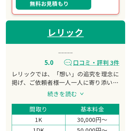
無料お見積もり
レリック
5.0
口コミ・評判 3件
レリックでは、「想い」の追究を理念に
掲げ、ご依頼者様一人一人に寄り添い、
最善のご提案と丁寧な家財整理をお約束
続きを読む
いたします。
家財整理（生前の想い出整理・空家整
間取り
基本料金
理・相続支援整理・遺品整理）を通し
1K
30,000円～
て、地域社会福祉へも目を向け、生活困
1DK
50,000円～