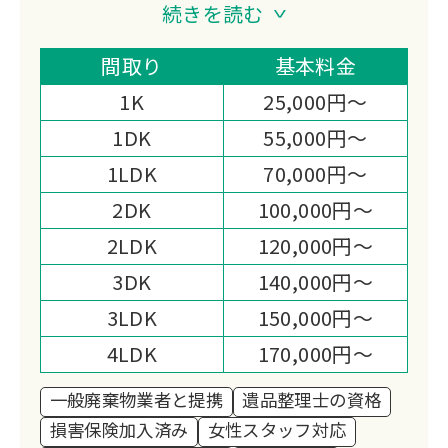
い、暮らしに寄り添う存在でありたい」
続きを読む
という想いを胸に、地域に根差したサー
ビスを大切に育んでまいりました。
間取り
基本料金
終活相談や遺品整理、特殊清掃、リフォ
1K
25,000円～
ーム、日々の暮らしのサポートまで──
1DK
55,000円～
ご依頼のひとつひとつには、その方の人
1LDK
70,000円～
生やご家族の想いが込められています。
だからこそ、私たちは作業を“業務”とし
2DK
100,000円～
てではなく、「大切な思い出を守り、未
2LDK
120,000円～
来へとつなぐお手伝い」として心を込め
3DK
140,000円～
て取り組んでいます。
3LDK
150,000円～
また、貴金属や骨董品の買取・回収で
は、お預かりしたお品を次の価値へと生
4LDK
170,000円～
かすとともに、その一部を ユニセフ募
一般廃棄物業者と提携
遺品整理士の資格
金 として寄付する活動を続けておりま
損害保険加入済み
女性スタッフ対応
す。