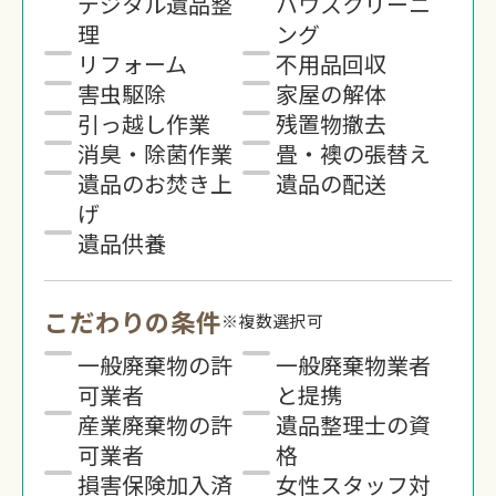
デジタル遺品整
ハウスクリーニ
理
ング
リフォーム
不用品回収
害虫駆除
家屋の解体
引っ越し作業
残置物撤去
消臭・除菌作業
畳・襖の張替え
遺品のお焚き上
遺品の配送
げ
遺品供養
こだわりの条件
※複数選択可
一般廃棄物の許
一般廃棄物業者
可業者
と提携
産業廃棄物の許
遺品整理士の資
可業者
格
損害保険加入済
女性スタッフ対