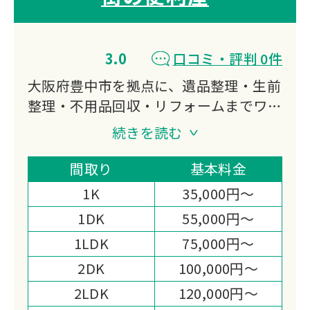
3.0
口コミ・評判 0件
大阪府豊中市を拠点に、遺品整理・生前
整理・不用品回収・リフォームまでワン
ストップで対応。
続きを読む
軽トラから2tトラックまで選べる積み放
題パックで追加料金の心配がありませ
間取り
基本料金
ん。
1K
35,000円～
買取対応や女性スタッフの配置など、柔
1DK
55,000円～
軟な対応が強みです。
1LDK
75,000円～
2DK
100,000円～
2LDK
120,000円～