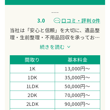
3.0
口コミ・評判 0件
当社は「安心と信頼」を大切に、遺品整
理・生前整理・不用品回収を承っており
ます。
続きを読む
故人の思い出を尊重し、ご家族のお気持
ちに寄り添いながら、丁寧で誠実な対応
間取り
基本料金
を心がけています。
1K
13,000円～
確かな経験と実績を活かし、安心して任
1DK
35,000円～
せられるサービスを提供いたします。
1LDK
50,000円～
2DK
70,000円～
2LDK
90,000円～