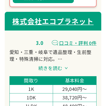
株式会社エコプラネット
3.0
口コミ・評判 0件
愛知・三重・岐阜で遺品整理・生前整
理・特殊清掃に対応。
廃棄物処理の資格を持つプロスタッフが
続きを読む
自社処理でスピーディーかつ低価格を実
現します。
間取り
基本料金
仏壇・位牌の魂抜き供養も可能です。
1K
29,040円～
1DK
38,720円～
1LDK
48,400円～