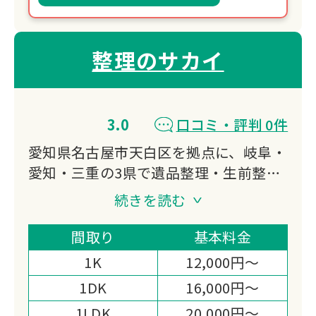
整理のサカイ
3.0
口コミ・評判 0件
愛知県名古屋市天白区を拠点に、岐阜・
愛知・三重の3県で遺品整理・生前整
理・特殊清掃に対応する「整理のサカ
続きを読む
イ」です。
遺品整理士の資格を持つスタッフが貴重
間取り
基本料金
品の捜索に責任を持ち、当日現金での高
1K
12,000円～
価買取まで対応する体制が選ばれる理由
1DK
16,000円～
です。
1LDK
20,000円～