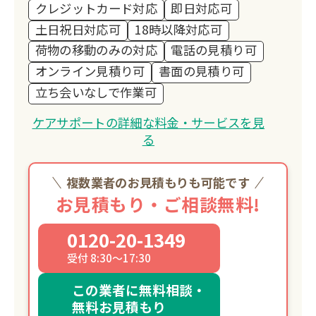
クレジットカード対応
即日対応可
お客様の想いが、やがて子どもたちの未
土日祝日対応可
18時以降対応可
来を支える力となる。
荷物の移動のみの対応
電話の見積り可
そんな「つながり」を生み出せること
オンライン見積り可
書面の見積り可
が、私たちの誇りです。
立ち会いなしで作業可
私たちが目指しているのは、「困ったと
きに一番に思い出していただける存
ケアサポートの詳細な料金・サービスを見
在」。
る
安心して頼っていただけるよう、誠実さ
と温かさを忘れず、これからも地域の皆
複数業者のお見積もりも可能です
さまと共に歩んでまいります。
お見積もり・ご相談無料!
0120-20-1349
受付 8:30～17:30
この業者に無料相談・
無料お見積もり