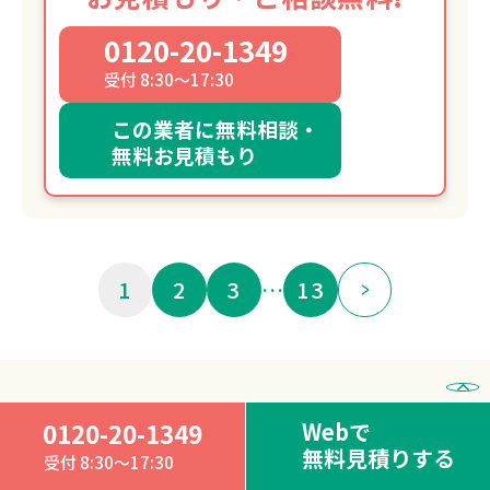
0120-20-1349
受付 8:30～17:30
この業者に無料相談・
無料お見積もり
1
2
3
…
13
愛知県知立市の遺品整理
Webで
0120-20-1349
無料見積りする
業者の
おすすめランキング
受付 8:30～17:30