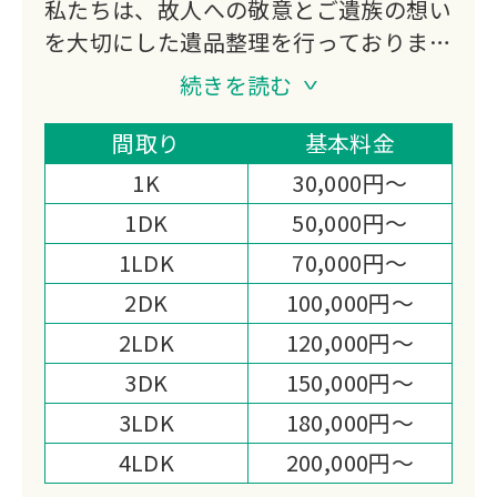
私たちは、故人への敬意とご遺族の想い
を大切にした遺品整理を行っておりま
す。
続きを読む
不用品買取にも対応し、処分費の軽減や
想い出の品の活用もご提案。
間取り
基本料金
迅速かつ丁寧なお見積りと作業まごころ
1K
30,000円～
を込めた対応で、高い満足度をいただい
1DK
50,000円～
ております。
1LDK
70,000円～
心の負担を少しでも軽くできるよう尽力
いたします。
2DK
100,000円～
2LDK
120,000円～
3DK
150,000円～
3LDK
180,000円～
4LDK
200,000円～