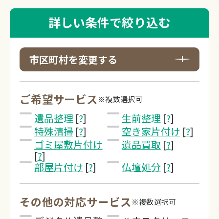
詳しい条件で絞り込む
市区町村を変更する
ご希望サービス
※複数選択可
遺品整理
[
?
]
生前整理
[
?
]
特殊清掃
[
?
]
空き家片付け
[
?
]
ゴミ屋敷片付け
遺品買取
[
?
]
[
?
]
部屋片付け
[
?
]
仏壇処分
[
?
]
その他の対応サービス
※複数選択可