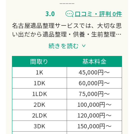
3.0
口コミ・評判 0件
名古屋遺品整理サービスでは、大切な思
い出だから遺品整理・供養・生前整理・
家財整理まで誠実、親切、丁寧にお客様
続きを読む
の想いに寄り添いお手伝いさせていただ
きます。
間取り
基本料金
ご依頼者様と弊社との信頼関係が一番だ
1K
45,000円～
と考えておりますので、明朗会計を徹底
1DK
60,000円～
しております。
1LDK
75,000円～
状況に応じた見積もりをご依頼者様にも
ご協力を頂く形でできる限り満足して頂
2DK
100,000円～
けるよう努力しております。
2LDK
120,000円～
3DK
150,000円～