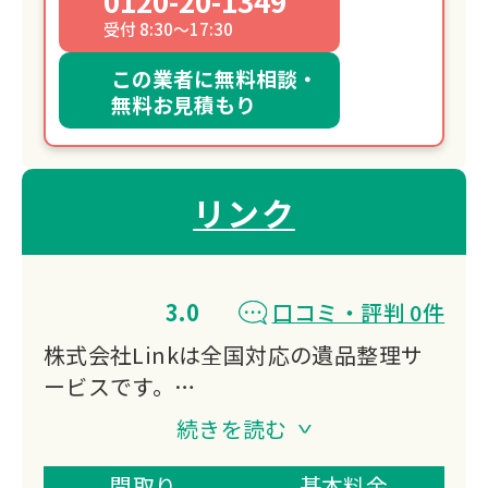
0120-20-1349
受付 8:30～17:30
この業者に無料相談・
無料お見積もり
リンク
3.0
口コミ・評判 0件
株式会社Linkは全国対応の遺品整理サ
ービスです。
遺品整理・生前整理・特殊清掃・ゴミ屋
続きを読む
敷片付け・不用品回収など幅広く対応。
遺品整理士在籍で買取も同時に行い、業
間取り
基本料金