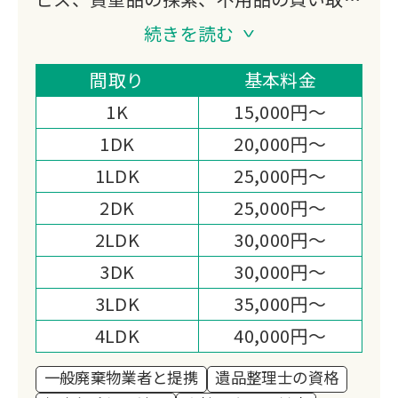
り、特殊清掃、ゴミ屋敷対応などをご提
続きを読む
供する会社になります。
私たち片付けガリバーは「日本一真面目
間取り
基本料金
な遺品整理業者｣である事を宣言しま
1K
15,000円～
す。
1DK
20,000円～
1LDK
25,000円～
2DK
25,000円～
2LDK
30,000円～
3DK
30,000円～
3LDK
35,000円～
4LDK
40,000円～
一般廃棄物業者と提携
遺品整理士の資格