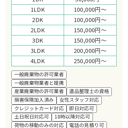
窮者の方をはじめとし、各団体様への寄
1LDK
100,000円～
付活動をすることにより、より一層、お
客様へのサービス向上に取り組む姿勢で
2DK
100,000円～
務めております。
2LDK
150,000円～
3DK
150,000円～
3LDK
200,000円～
4LDK
250,000円～
一般廃棄物の許可業者
一般廃棄物業者と提携
産業廃棄物の許可業者
遺品整理士の資格
損害保険加入済み
女性スタッフ対応
クレジットカード対応
即日対応可
土日祝日対応可
18時以降対応可
荷物の移動のみの対応
電話の見積り可