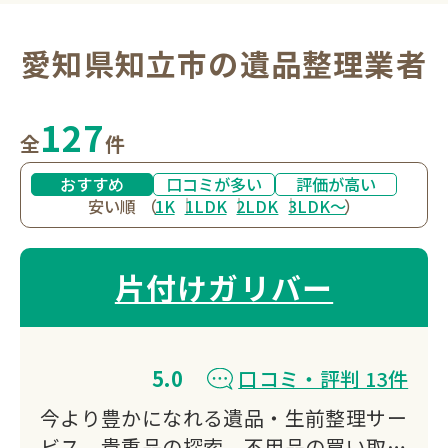
愛知県知立市の遺品整理業者
127
全
件
おすすめ
口コミが多い
評価が高い
安い順
（
1K
1LDK
2LDK
3LDK〜
）
片付けガリバー
5.0
口コミ・評判 13件
今より豊かになれる遺品・生前整理サー
ビス、貴重品の探索、不用品の買い取