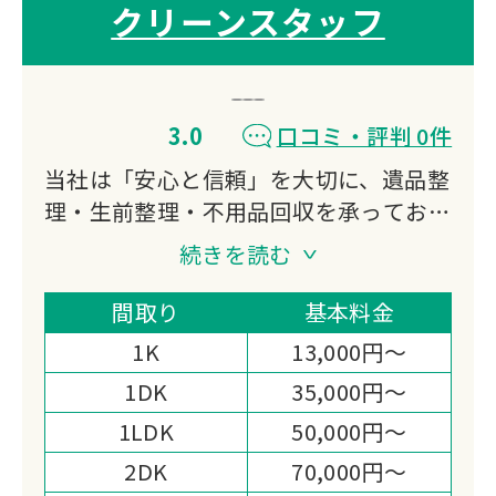
クリーンスタッフ
3.0
口コミ・評判 0件
当社は「安心と信頼」を大切に、遺品整
理・生前整理・不用品回収を承っており
ます。
続きを読む
故人の思い出を尊重し、ご家族のお気持
ちに寄り添いながら、丁寧で誠実な対応
間取り
基本料金
を心がけています。
1K
13,000円～
確かな経験と実績を活かし、安心して任
1DK
35,000円～
せられるサービスを提供いたします。
1LDK
50,000円～
2DK
70,000円～