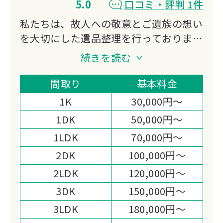
5.0
口コミ・評判 1件
私たちは、故人への敬意とご遺族の想い
を大切にした遺品整理を行っておりま
す。
続きを読む
不用品買取にも対応し、処分費の軽減や
想い出の品の活用もご提案。
間取り
基本料金
迅速かつ丁寧なお見積りと作業まごころ
1K
30,000円～
を込めた対応で、高い満足度をいただい
1DK
50,000円～
ております。
1LDK
70,000円～
心の負担を少しでも軽くできるよう尽力
いたします。
2DK
100,000円～
2LDK
120,000円～
3DK
150,000円～
3LDK
180,000円～