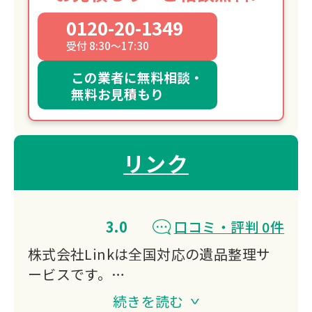
0120-20-1349
受付 8:30～17:30
この業者に無料相談・
無料お見積もり
リンク
3.0
口コミ・評判 0件
株式会社Linkは全国対応の遺品整理サ
ービスです。
遺品整理・生前整理・特殊清掃・ゴミ屋
続きを読む