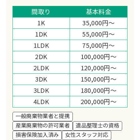
敷片付け・不用品回収など幅広く対応。
遺品整理士在籍で買取も同時に行い、業
間取り
基本料金
界最安値に挑戦中です。
1K
35,000円～
1DK
55,000円～
1LDK
75,000円～
2DK
100,000円～
2LDK
120,000円～
3DK
150,000円～
3LDK
180,000円～
4LDK
200,000円～
一般廃棄物業者と提携
産業廃棄物の許可業者
遺品整理士の資格
損害保険加入済み
女性スタッフ対応