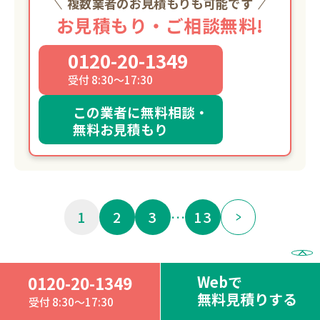
複数業者のお見積もりも可能です
お見積もり・ご相談無料!
0120-20-1349
受付 8:30～17:30
この業者に無料相談・
無料お見積もり
1
2
3
…
13
Webで
0120-20-1349
無料見積りする
愛知県知多郡東浦町の遺品整
受付 8:30～17:30