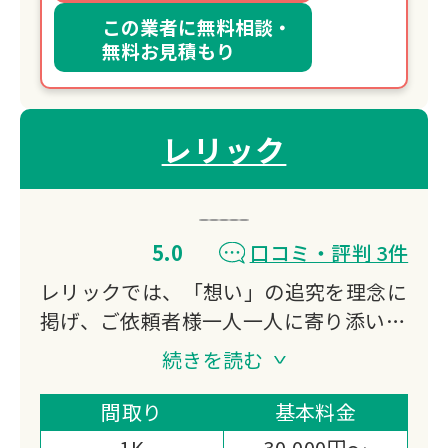
この業者に無料相談・
無料お見積もり
レリック
5.0
口コミ・評判 3件
レリックでは、「想い」の追究を理念に
掲げ、ご依頼者様一人一人に寄り添い、
最善のご提案と丁寧な家財整理をお約束
続きを読む
いたします。
家財整理（生前の想い出整理・空家整
間取り
基本料金
理・相続支援整理・遺品整理）を通し
1K
30,000円～