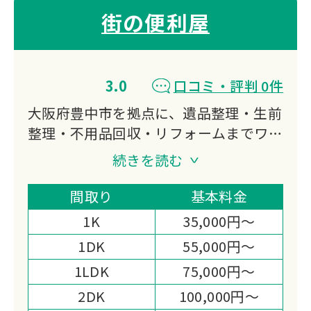
街の便利屋
3.0
口コミ・評判 0件
大阪府豊中市を拠点に、遺品整理・生前
整理・不用品回収・リフォームまでワン
ストップで対応。
続きを読む
軽トラから2tトラックまで選べる積み放
題パックで追加料金の心配がありませ
間取り
基本料金
ん。
1K
35,000円～
買取対応や女性スタッフの配置など、柔
1DK
55,000円～
軟な対応が強みです。
1LDK
75,000円～
2DK
100,000円～