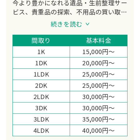
今より豊かになれる遺品・生前整理サー
ビス、貴重品の探索、不用品の買い取
り、特殊清掃、ゴミ屋敷対応などをご提
続きを読む
供する会社になります。
私たち片付けガリバーは「日本一真面目
間取り
基本料金
な遺品整理業者｣である事を宣言しま
1K
15,000円～
す。
1DK
20,000円～
1LDK
25,000円～
2DK
25,000円～
2LDK
30,000円～
3DK
30,000円～
3LDK
35,000円～
4LDK
40,000円～