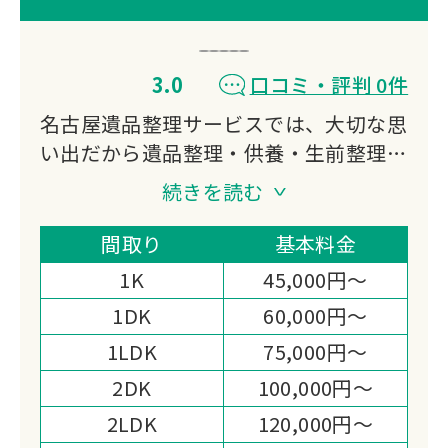
3.0
口コミ・評判 0件
名古屋遺品整理サービスでは、大切な思
い出だから遺品整理・供養・生前整理・
家財整理まで誠実、親切、丁寧にお客様
続きを読む
の想いに寄り添いお手伝いさせていただ
きます。
間取り
基本料金
ご依頼者様と弊社との信頼関係が一番だ
1K
45,000円～
と考えておりますので、明朗会計を徹底
1DK
60,000円～
しております。
1LDK
75,000円～
状況に応じた見積もりをご依頼者様にも
ご協力を頂く形でできる限り満足して頂
2DK
100,000円～
けるよう努力しております。
2LDK
120,000円～