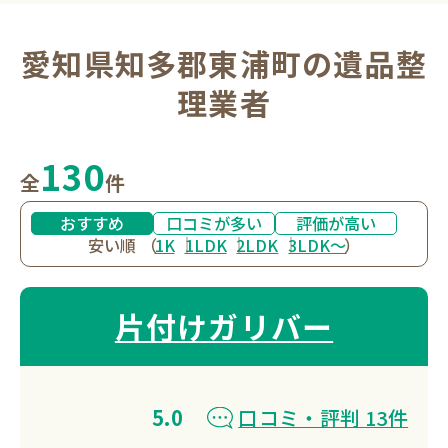
愛知県知多郡東浦町の遺品整
理業者
130
全
件
おすすめ
口コミが多い
評価が高い
安い順
（
1K
1LDK
2LDK
3LDK〜
）
片付けガリバー
5.0
口コミ・評判 13件