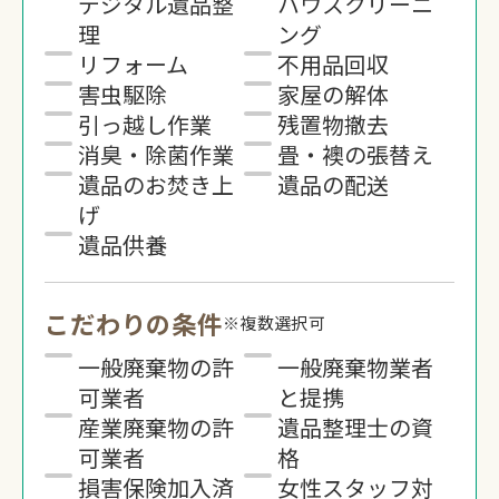
デジタル遺品整
ハウスクリーニ
理
ング
リフォーム
不用品回収
害虫駆除
家屋の解体
引っ越し作業
残置物撤去
消臭・除菌作業
畳・襖の張替え
遺品のお焚き上
遺品の配送
げ
遺品供養
こだわりの条件
※複数選択可
一般廃棄物の許
一般廃棄物業者
可業者
と提携
産業廃棄物の許
遺品整理士の資
可業者
格
損害保険加入済
女性スタッフ対