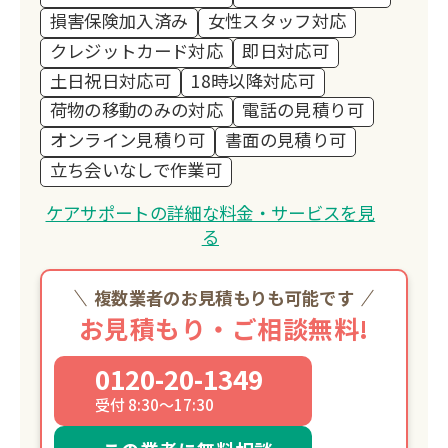
金 として寄付する活動を続けておりま
損害保険加入済み
女性スタッフ対応
す。
クレジットカード対応
即日対応可
お客様の想いが、やがて子どもたちの未
土日祝日対応可
18時以降対応可
来を支える力となる。
荷物の移動のみの対応
電話の見積り可
そんな「つながり」を生み出せること
オンライン見積り可
書面の見積り可
が、私たちの誇りです。
立ち会いなしで作業可
私たちが目指しているのは、「困ったと
きに一番に思い出していただける存
ケアサポートの詳細な料金・サービスを見
在」。
る
安心して頼っていただけるよう、誠実さ
と温かさを忘れず、これからも地域の皆
複数業者のお見積もりも可能です
さまと共に歩んでまいります。
お見積もり・ご相談無料!
0120-20-1349
受付 8:30～17:30