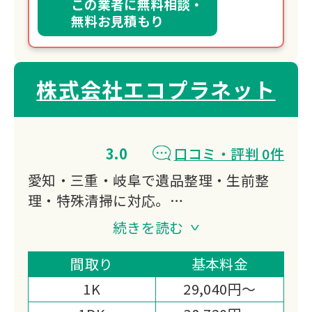
この業者に無料相談・
無料お見積もり
株式会社エコプラネット
3.0
口コミ・評判 0件
愛知・三重・岐阜で遺品整理・生前整
理・特殊清掃に対応。
廃棄物処理の資格を持つプロスタッフが
続きを読む
自社処理でスピーディーかつ低価格を実
現します。
間取り
基本料金
仏壇・位牌の魂抜き供養も可能です。
1K
29,040円～