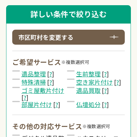
詳しい条件で絞り込む
市区町村を変更する
ご希望サービス
※複数選択可
遺品整理
[
?
]
生前整理
[
?
]
特殊清掃
[
?
]
空き家片付け
[
?
]
ゴミ屋敷片付け
遺品買取
[
?
]
[
?
]
部屋片付け
[
?
]
仏壇処分
[
?
]
その他の対応サービス
※複数選択可