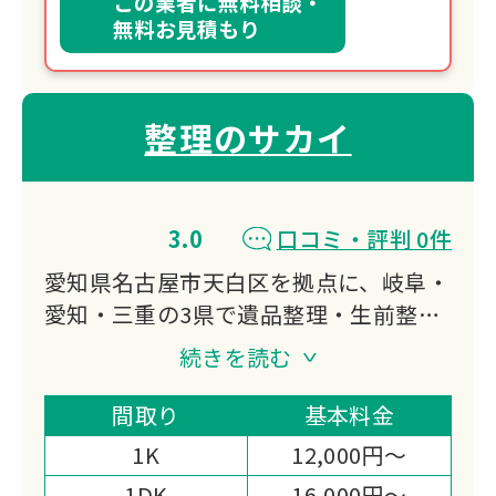
この業者に無料相談・
無料お見積もり
整理のサカイ
3.0
口コミ・評判 0件
愛知県名古屋市天白区を拠点に、岐阜・
愛知・三重の3県で遺品整理・生前整
理・特殊清掃に対応する「整理のサカ
続きを読む
イ」です。
遺品整理士の資格を持つスタッフが貴重
間取り
基本料金
品の捜索に責任を持ち、当日現金での高
1K
12,000円～
価買取まで対応する体制が選ばれる理由
1DK
16,000円～