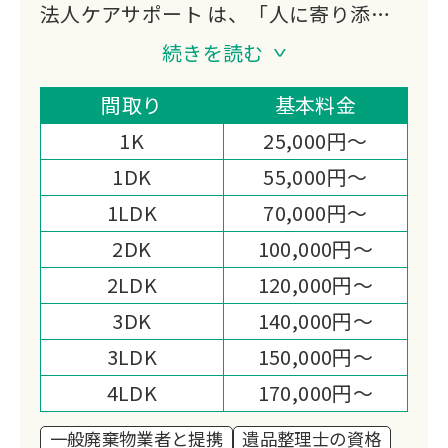
法人ケアサポート は、「人に寄り添
い、暮らしに寄り添う存在でありたい」
続きを読む
という想いを胸に、地域に根差したサー
ビスを大切に育んでまいりました。
間取り
基本料金
終活相談や遺品整理、特殊清掃、リフォ
1K
25,000円～
ーム、日々の暮らしのサポートまで──
1DK
55,000円～
ご依頼のひとつひとつには、その方の人
1LDK
70,000円～
生やご家族の想いが込められています。
だからこそ、私たちは作業を“業務”とし
2DK
100,000円～
てではなく、「大切な思い出を守り、未
2LDK
120,000円～
来へとつなぐお手伝い」として心を込め
3DK
140,000円～
て取り組んでいます。
3LDK
150,000円～
また、貴金属や骨董品の買取・回収で
は、お預かりしたお品を次の価値へと生
4LDK
170,000円～
かすとともに、その一部を ユニセフ募
一般廃棄物業者と提携
遺品整理士の資格