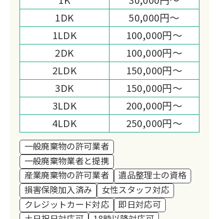
て、地域社会福祉へも目を向け、生活困
1DK
50,000円～
窮者の方をはじめとし、各団体様への寄
1LDK
100,000円～
付活動をすることにより、より一層、お
客様へのサービス向上に取り組む姿勢で
2DK
100,000円～
務めております。
2LDK
150,000円～
3DK
150,000円～
3LDK
200,000円～
4LDK
250,000円～
一般廃棄物の許可業者
一般廃棄物業者と提携
産業廃棄物の許可業者
遺品整理士の資格
損害保険加入済み
女性スタッフ対応
クレジットカード対応
即日対応可
土日祝日対応可
18時以降対応可