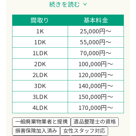
い、暮らしに寄り添う存在でありたい」
続きを読む
という想いを胸に、地域に根差したサー
ビスを大切に育んでまいりました。
間取り
基本料金
終活相談や遺品整理、特殊清掃、リフォ
1K
25,000円～
ーム、日々の暮らしのサポートまで──
1DK
55,000円～
ご依頼のひとつひとつには、その方の人
1LDK
70,000円～
生やご家族の想いが込められています。
だからこそ、私たちは作業を“業務”とし
2DK
100,000円～
てではなく、「大切な思い出を守り、未
2LDK
120,000円～
来へとつなぐお手伝い」として心を込め
3DK
140,000円～
て取り組んでいます。
3LDK
150,000円～
また、貴金属や骨董品の買取・回収で
は、お預かりしたお品を次の価値へと生
4LDK
170,000円～
かすとともに、その一部を ユニセフ募
一般廃棄物業者と提携
遺品整理士の資格
金 として寄付する活動を続けておりま
損害保険加入済み
女性スタッフ対応
す。