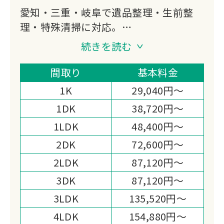
愛知・三重・岐阜で遺品整理・生前整
理・特殊清掃に対応。
廃棄物処理の資格を持つプロスタッフが
続きを読む
自社処理でスピーディーかつ低価格を実
現します。
間取り
基本料金
仏壇・位牌の魂抜き供養も可能です。
1K
29,040円～
1DK
38,720円～
1LDK
48,400円～
2DK
72,600円～
2LDK
87,120円～
3DK
87,120円～
3LDK
135,520円～
4LDK
154,880円～