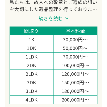
私たちは、故人への敬意とご遺族の想い
を大切にした遺品整理を行っておりま
す。
続きを読む
不用品買取にも対応し、処分費の軽減や
想い出の品の活用もご提案。
間取り
基本料金
迅速かつ丁寧なお見積りと作業まごころ
1K
30,000円～
を込めた対応で、高い満足度をいただい
1DK
50,000円～
ております。
1LDK
70,000円～
心の負担を少しでも軽くできるよう尽力
いたします。
2DK
100,000円～
2LDK
120,000円～
3DK
150,000円～
3LDK
180,000円～
4LDK
200,000円～