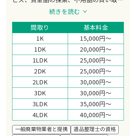
り、特殊清掃、ゴミ屋敷対応などをご提
続きを読む
供する会社になります。
私たち片付けガリバーは「日本一真面目
間取り
基本料金
な遺品整理業者｣である事を宣言しま
1K
15,000円～
す。
1DK
20,000円～
1LDK
25,000円～
2DK
25,000円～
2LDK
30,000円～
3DK
30,000円～
3LDK
35,000円～
4LDK
40,000円～
一般廃棄物業者と提携
遺品整理士の資格