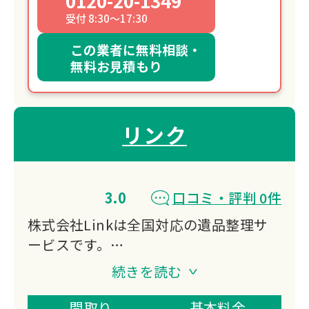
0120-20-1349
受付 8:30～17:30
この業者に無料相談・
無料お見積もり
リンク
3.0
口コミ・評判 0件
株式会社Linkは全国対応の遺品整理サ
ービスです。
遺品整理・生前整理・特殊清掃・ゴミ屋
続きを読む
敷片付け・不用品回収など幅広く対応。
遺品整理士在籍で買取も同時に行い、業
間取り
基本料金