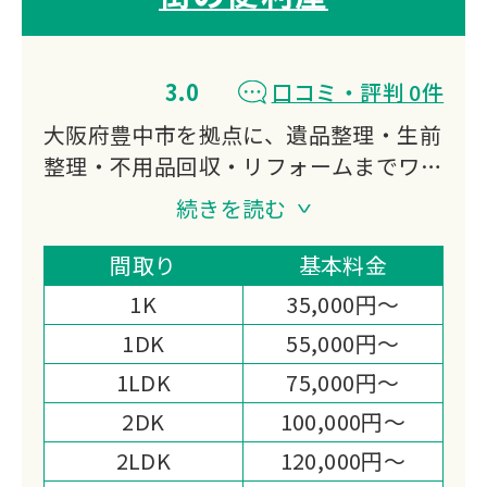
3.0
口コミ・評判 0件
大阪府豊中市を拠点に、遺品整理・生前
整理・不用品回収・リフォームまでワン
ストップで対応。
続きを読む
軽トラから2tトラックまで選べる積み放
題パックで追加料金の心配がありませ
間取り
基本料金
ん。
1K
35,000円～
買取対応や女性スタッフの配置など、柔
1DK
55,000円～
軟な対応が強みです。
1LDK
75,000円～
2DK
100,000円～
2LDK
120,000円～