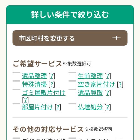
詳しい条件で絞り込む
市区町村を変更する
ご希望サービス
※複数選択可
遺品整理
[
?
]
生前整理
[
?
]
特殊清掃
[
?
]
空き家片付け
[
?
]
ゴミ屋敷片付け
遺品買取
[
?
]
[
?
]
部屋片付け
[
?
]
仏壇処分
[
?
]
その他の対応サービス
※複数選択可