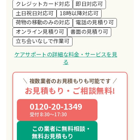
クレジットカード対応
即日対応可
お客様の想いが、やがて子どもたちの未
土日祝日対応可
18時以降対応可
来を支える力となる。
荷物の移動のみの対応
電話の見積り可
そんな「つながり」を生み出せること
オンライン見積り可
書面の見積り可
が、私たちの誇りです。
立ち会いなしで作業可
私たちが目指しているのは、「困ったと
きに一番に思い出していただける存
ケアサポートの詳細な料金・サービスを見
在」。
る
安心して頼っていただけるよう、誠実さ
と温かさを忘れず、これからも地域の皆
複数業者のお見積もりも可能です
さまと共に歩んでまいります。
お見積もり・ご相談無料!
0120-20-1349
受付 8:30～17:30
この業者に無料相談・
無料お見積もり