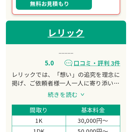
無料お見積もり
レリック
5.0
口コミ・評判 3件
レリックでは、「想い」の追究を理念に
掲げ、ご依頼者様一人一人に寄り添い、
最善のご提案と丁寧な家財整理をお約束
続きを読む
いたします。
家財整理（生前の想い出整理・空家整
間取り
基本料金
理・相続支援整理・遺品整理）を通し
1K
30,000円～
て、地域社会福祉へも目を向け、生活困
1DK
50,000円～