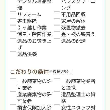
デジタル遺品整
ハウスクリーニ
理
ング
リフォーム
不用品回収
害虫駆除
家屋の解体
引っ越し作業
残置物撤去
消臭・除菌作業
畳・襖の張替え
遺品のお焚き上
遺品の配送
げ
遺品供養
こだわりの条件
※複数選択可
一般廃棄物の許
一般廃棄物業者
可業者
と提携
産業廃棄物の許
遺品整理士の資
可業者
格
損害保険加入済
女性スタッフ対