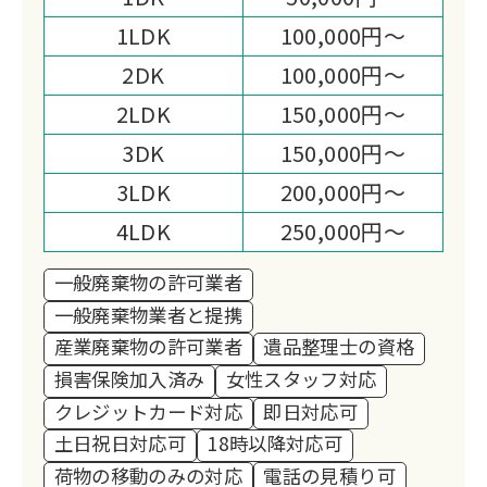
窮者の方をはじめとし、各団体様への寄
1LDK
100,000円～
付活動をすることにより、より一層、お
客様へのサービス向上に取り組む姿勢で
2DK
100,000円～
務めております。
2LDK
150,000円～
3DK
150,000円～
3LDK
200,000円～
4LDK
250,000円～
一般廃棄物の許可業者
一般廃棄物業者と提携
産業廃棄物の許可業者
遺品整理士の資格
損害保険加入済み
女性スタッフ対応
クレジットカード対応
即日対応可
土日祝日対応可
18時以降対応可
荷物の移動のみの対応
電話の見積り可