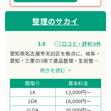
整理のサカイ
3.0
口コミ・評判 0件
愛知県名古屋市天白区を拠点に、岐阜・
愛知・三重の3県で遺品整理・生前整
理・特殊清掃に対応する「整理のサカ
続きを読む
イ」です。
遺品整理士の資格を持つスタッフが貴重
間取り
基本料金
品の捜索に責任を持ち、当日現金での高
1K
12,000円～
価買取まで対応する体制が選ばれる理由
1DK
16,000円～
です。
1LDK
20,000円～