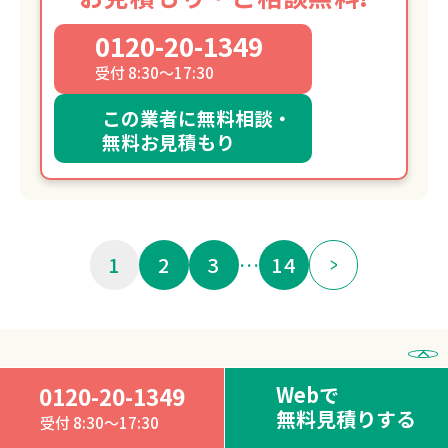
0120-20-1349
受付 8:30～17:30
この業者に無料相談・
無料お見積もり
1
2
3
…
14
愛知県江南市の遺品整理
Webで
0120-20-1349
無料見積りする
業者の
おすすめランキング
受付 8:30～17:30