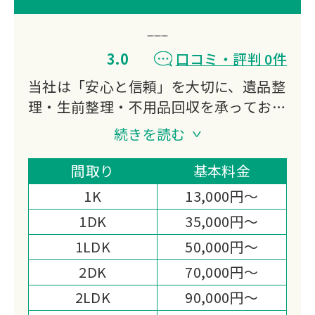
3.0
口コミ・評判 0件
当社は「安心と信頼」を大切に、遺品整
理・生前整理・不用品回収を承っており
ます。
続きを読む
故人の思い出を尊重し、ご家族のお気持
ちに寄り添いながら、丁寧で誠実な対応
間取り
基本料金
を心がけています。
1K
13,000円～
確かな経験と実績を活かし、安心して任
1DK
35,000円～
せられるサービスを提供いたします。
1LDK
50,000円～
2DK
70,000円～
2LDK
90,000円～