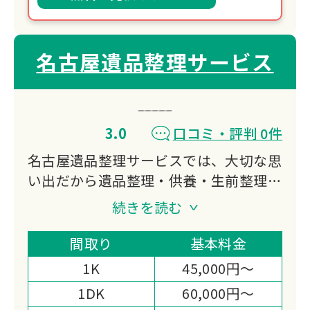
名古屋遺品整理サービス
3.0
口コミ・評判 0件
名古屋遺品整理サービスでは、大切な思
い出だから遺品整理・供養・生前整理・
家財整理まで誠実、親切、丁寧にお客様
続きを読む
の想いに寄り添いお手伝いさせていただ
きます。
間取り
基本料金
ご依頼者様と弊社との信頼関係が一番だ
1K
45,000円～
と考えておりますので、明朗会計を徹底
1DK
60,000円～
しております。