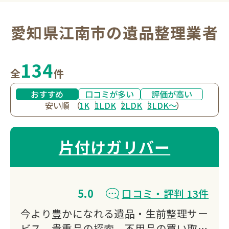
愛知県江南市の遺品整理業者
134
全
件
おすすめ
口コミが多い
評価が高い
安い順
（
1K
1LDK
2LDK
3LDK〜
）
片付けガリバー
5.0
口コミ・評判 13件
今より豊かになれる遺品・生前整理サー
ビス、貴重品の探索、不用品の買い取